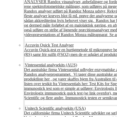
ANALYSER Randox vinanalyser, anbefalinger og fordele R
rene spektrofotometriske målinger, som udføres på mege
Randox analyser udført på Randoz Monza udstyr, Rekvire
fleste analyser kræves blot få mL prøve der analyserne 
sådan akkreditering hvis behovet viser sig. Randox har b
og dermed måle forløbet af en malolaktisk gæring, en af
også udføre en stribe af lignende præcitionsanalyser med 
videopræsentations af Randox Monza måleapparat Se an
Accuvin Quick Test Analyser
Accuvin Quick-test er en hurtigmetode til mikroprøve be
(RS) samr frir sulfit (FSO2) men de er udgået af produkt
Vintessential analysekits (AUS)
Det australske firma Vintessential udbyder enzymatiske ana
Randox analyseprogrammet. Vi tager disse australske ana
produktliste her , og varer skaffes hjem fra Australie
listen over testkit fra Vintessentials her: Test Kits for 
immunostick test som er simple at udfører: Envirologix
Envirologix immunostick quick test (se link ovenfor), 
Scientific og flere andre. Immunostick testen er semikvant
Unitech Scientific analysekits (USA)
Det californiske firma Unitech Scientific udvikler og sæl