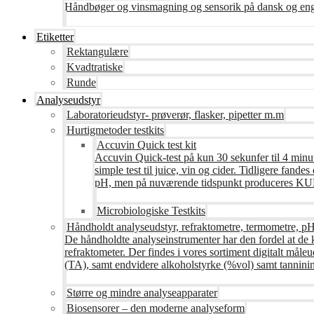
Håndbøger og vinsmagning og sensorik på dansk og en
Etiketter
Rektangulære
Kvadtratiske
Runde
Analyseudstyr
Laboratorieudstyr- prøverør, flasker, pipetter m.m
Hurtigmetoder testkits
Accuvin Quick test kit
Accuvin Quick-test på kun 30 sekunfer til 4 minut
simple test til juice, vin og cider. Tidligere fa
pH, men på nuværende tidspunkt produceres KUN te
Microbiologiske Testkits
Håndholdt analyseudstyr, refraktometre, termometre, pH
De håndholdte analyseinstrumenter har den fordel at de 
refraktometer. Der findes i vores sortiment digitalt måle
(TA), samt endvidere alkoholstyrke (%vol) samt tanninin
Større og mindre analyseapparater
Biosensorer – den moderne analyseform