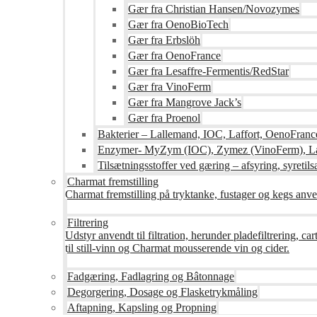
Gær fra Christian Hansen/Novozymes
Gær fra OenoBioTech
Gær fra Erbslöh
Gær fra OenoFrance
Gær fra Lesaffre-Fermentis/RedStar
Gær fra VinoFerm
Gær fra Mangrove Jack’s
Gær fra Proenol
Bakterier – Lallemand, IOC, Laffort, OenoFranc
Enzymer- MyZym (IOC), Zymez (VinoFerm), Lal
Tilsætningsstoffer ved gæring – afsyring, syretilsæ
Charmat fremstilling
Charmat fremstilling på tryktanke, fustager og kegs anven
Filtrering
Udstyr anvendt til filtration, herunder pladefiltrering, c
til still-vinn og Charmat mousserende vin og cider.
Fadgæring, Fadlagring og Bâtonnage
Degorgering, Dosage og Flasketrykmåling
Aftapning, Kapsling og Propning