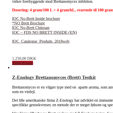
virker forebyggende mod Brettanomyces infektion.
Dosering: 4 gram/100 L = 4 gram/hL, svarende til 100 gram
IOC No-Brett Inside brochure
*NO Brett Brochure
IOC No-Brett Chitosan
IOC – FDS NO BRETT INSIDE (EN)
IOC_Catalogue_Produits_2018web
1.250,00
DKK
Tilføj til kurv
Z-Enology Brettanomyces (Brett) Testkit
Brettanomyces er en vilgær type med en aparte aroma, som anses
som en vinfejl.
Det lille amerikanske firma Z-Enology har udviklet en immuntes
specifikke gensekvenser, en metode der er meget følsom og speci