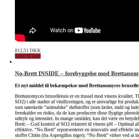
812,51
DKK
Tilføj til kurv
No-Brett INSIDE – forebyggelse mod Brettanomy
Et nyt middel til bekæmpekse mod Brettanomyces bruxelle
Brettanomyces bruxellensis er en trussel mod vinens kvalitet. T
SO2) i alle stadier af vinificeringen, og er ansvarlige for produ
som uønskede “animalske” duftstoffer (som læder, stald og lade
fremkalder en risiko, da de kan producere disse flygtige phenol
udtryk og intensitet. In mange områder, kan det være en betydeli
Brett: – God kontrol af SO2 relateret til vinens pH – Optimal al
effektive. “No Brett” repræsenterer en innovativ and effektiv m
stoffet Chitin (fra Aspergillus niger). “No Brett” virker ved a