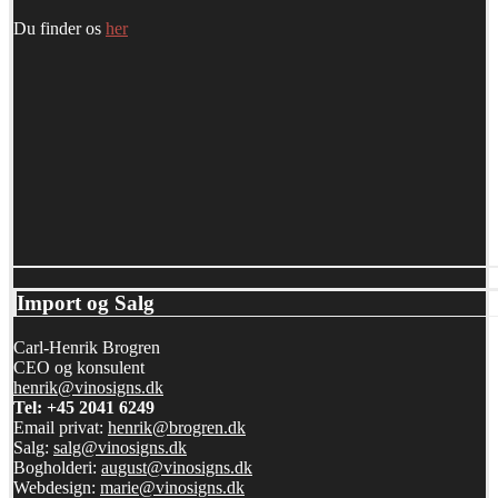
Du finder os
her
Import og Salg
Carl-Henrik Brogren
CEO og konsulent
henrik@vinosigns.dk
Tel: +45 2041 6249
Email privat:
henrik@brogren.dk
Salg:
salg@vinosigns.dk
Bogholderi:
august@vinosigns.dk
Webdesign:
marie@vinosigns.dk