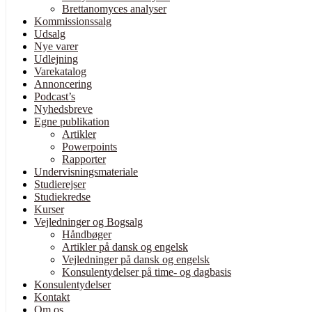
Brettanomyces analyser
Kommissionssalg
Udsalg
Nye varer
Udlejning
Varekatalog
Annoncering
Podcast’s
Nyhedsbreve
Egne publikation
Artikler
Powerpoints
Rapporter
Undervisningsmateriale
Studierejser
Studiekredse
Kurser
Vejledninger og Bogsalg
Håndbøger
Artikler på dansk og engelsk
Vejledninger på dansk og engelsk
Konsulentydelser på time- og dagbasis
Konsulentydelser
Kontakt
Om os