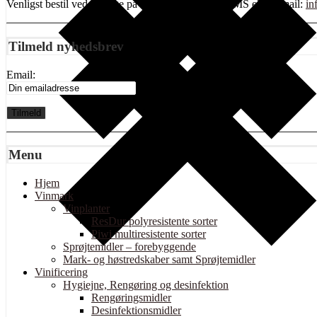
Venligst bestil ved at ringe på tlf 20416249, send SMS eller Email:
in
Tilmeld nyhedsbrev
Email:
Menu
Hjem
Vinmark
Vinplanter
ResDur polyresistente sorter
Piwi multiresistente sorter
Sprøjtemidler – forebyggende
Mark- og høstredskaber samt Sprøjtemidler
Vinificering
Hygiejne, Rengøring og desinfektion
Rengøringsmidler
Desinfektionsmidler