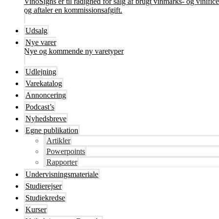
VinoSigns er til rådighed for salg af brugt vinmarks- og vinifi
og aftaler en kommissionsafgift.
Udsalg
Nye varer
Nye og kommende ny varetyper
Udlejning
Varekatalog
Annoncering
Podcast’s
Nyhedsbreve
Egne publikation
Artikler
Powerpoints
Rapporter
Undervisningsmateriale
Studierejser
Studiekredse
Kurser