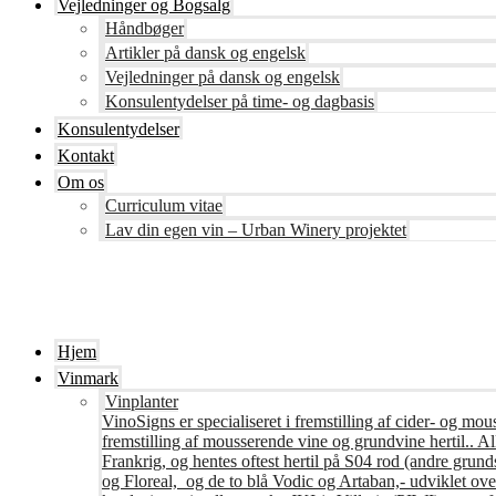
Vejledninger og Bogsalg
Håndbøger
Artikler på dansk og engelsk
Vejledninger på dansk og engelsk
Konsulentydelser på time- og dagbasis
Konsulentydelser
Kontakt
Om os
Curriculum vitae
Lav din egen vin – Urban Winery projektet
Hjem
Vinmark
Vinplanter
VinoSigns er specialiseret i fremstilling af cider- og mo
fremstilling af mousserende vine og grundvine hertil.. All
Frankrig, og hentes oftest hertil på S04 rod (andre grunds
og Floreal, og de to blå Vodic og Artaban,- udviklet ov