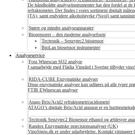
De håndholdte analyseinstrumenter har den fordel at de 
refraktometer. Der findes i vores sortiment digitalt måle
(TA), samt endvidere alkoholstyrke (%vol) samt tanninin
Større og mindre analyseapparater
Biosensorer – den moderne analyseform
Tectronik – Senzytec2 biosensor
BioLan biosensor instrumenter
Analyseservice
Foss Winescan SO2 analyse
I samarbejde med Flädia Vingård i Sverige tilbyder vinoS
RIDA-CUBE Enzymatiske analyser
Disse enzymatiske analyser kan udføres på alle typer pr
FTIR EWinescan analyser
Atago Brix/Acid2 refraktometri/acidometri
ATAGO’s digitale Brix/Acid apparat er en hurtigsmetod
Tectronik Senzytec2 Biosensor ethanol og æblesyre ana
Randox Enzymatiske præcisionsanalyser (UK)
VinoSigns.dk er under udarbejdelse. Kontakt vinmager 