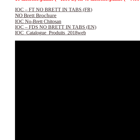
IOC – FT NO BRETT IN TABS (FR)
NO Brett Brochure
IOC No-Brett Chitosan
IOC – FDS NO BRETT IN TABS (EN)
IOC_Catalogue_Produits_2018web