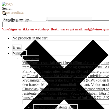
Search
Flere resultater
Generic filters
VinoSigns er ikke en webshop. Bestil varer på mail: salg@vinosign
No products in the cart.
Hjem
Vinmark
Vinplanter
VinoSigns er specialiseret i fremstilling af cider- og mo
fremstilling af mousserende vine og grundvine hertil.. All
Frankrig, og hentes oftest hertil på S04 rod (andre grunds
og Floreal, og de to blå Vodic og Artaban,- udviklet ov
krydsninger imellem tyske JKI ‘s Villaris (PIWI) og en 
den franske Muscadinia rotundifolia mutant. Vodoc modne
Chasselas (fransk modningsstndard), og formodentligt s
resistente sorter Voltis, Floreal, Vodic og Artaban
https://www.youtube.com/watch?v=oUmHqDK7U_8 Krite
ResDur polyresistente sorter