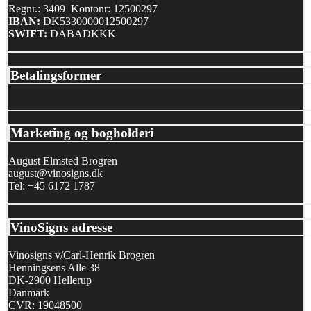
Regnr.: 3409 Kontonr: 12500297
IBAN:
DK5330000012500297
SWIFT:
DABADKKK
Betalingsformer
Marketing og bogholderi
August Elmsted Brogren
august@vinosigns.dk
Tel: +45 6172 1787
VinoSigns adresse
Vinosigns v/Carl-Henrik Brogren
Henningsens Alle 38
DK-2900 Hellerup
Danmark
CVR: 19048500