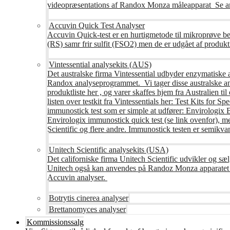
videopræsentations af Randox Monza måleapparat Se an
Accuvin Quick Test Analyser
Accuvin Quick-test er en hurtigmetode til mikroprøve be
(RS) samr frir sulfit (FSO2) men de er udgået af produkt
Vintessential analysekits (AUS)
Det australske firma Vintessential udbyder enzymatiske ana
Randox analyseprogrammet. Vi tager disse australske ana
produktliste her , og varer skaffes hjem fra Australie
listen over testkit fra Vintessentials her: Test Kits for 
immunostick test som er simple at udfører: Envirologix
Envirologix immunostick quick test (se link ovenfor), 
Scientific og flere andre. Immunostick testen er semikvant
Unitech Scientific analysekits (USA)
Det californiske firma Unitech Scientific udvikler og sæl
Unitech også kan anvendes på Randoz Monza apparatet so
Accuvin analyser.
Botrytis cinerea analyser
Brettanomyces analyser
Kommissionssalg