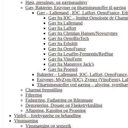
Høst, presnings- og gæringsudstyr
Gær, Bakterier, Enzymer og tilsætningsstoffer til gæring
Gær – Lallemand , IOC, Laffort, OenoFrance, Erb
Gær fra IOC – Institut Oenologie de Cham
Gær fra Lallemand
Gær fra Laffort
Gær fra Christian Hansen/Novozymes
Gær fra OenoBioTech
Gær fra Erbslöh
Gær fra OenoFrance
Gær fra Lesaffre-Fermentis/RedStar
Gær fra VinoFerm
Gær fra Mangrove Jack’s
Gær fra Proenol
Bakterier – Lallemand, IOC, Laffort, OenoFrance
Enzymer- MyZym (IOC), Zymez (VinoFerm), Lall
Tilsætningsstoffer ved gæring – afsyring, syretilsæt
Charmat fremstilling
Filtrering
Fadgæring, Fadlagring og Bâtonnage
Degorgering, Dosage og Flasketrykmåling
Aftapning, Kapsling og Propning
Vinfejl – forebyggelse og behandling
Vinsmagning
Vinsmagning og sensorik