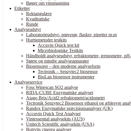
Bøger om vinsmagning
Etiketter
Rektangulære
Kvadtratiske
Runde
Analyseudstyr
Laboratorieudstyr- prøverør, flasker, pipetter m.m
Hurtigmetoder testkits
Accuvin Quick test kit
Microbiologiske Testkits
Håndholdt analyseudstyr, refraktometre, termometre, pH-
Større og mindre analyseapparater
Biosensorer – den moderne analyseform
Tectronik – Senzytec2 biosensor
BioLan biosensor instrumenter
Analyseservice
Foss Winescan SO2 analyse
RIDA-CUBE Enzymatiske analyser
Atago Brix/Acid2 refraktometri/acidometri
Tectronik Senzytec2 Biosensor ethanol og æblesyre anal
Randox Enzymatiske præcisionsanalyser (UK)
Accuvin Quick Test Analyser
Vintessential analysekits (AUS)
Unitech Scientific analysekits (USA)
Botrytis cinerea analyser