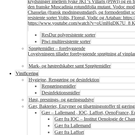
krydsninger imellem tyske JKI ‘s Villaris (PIWI) og en 
den franske Muscadinia rotundifolia mutant. Vodoc modne
Chasselas (fransk modningsstndard), og formodentligt s
resistente sorter Voltis, Floreal, Vodic og Artaban
https://www.youtube.com/watch?v=oUmHqDK7U_8 Krite
ResDur polyresistente sorter
Piwi multiresistente sorter
Sprøjtemidler – forebyggende
Lovgivningen tillader forebyggende sprøjtning af vinpla
Mark- og høstredskaber samt Sprøjtemidler
Vinificering
Hygiejne, Rengøring og desinfektion
Rengøringsmidler
Desinfektionsmidler
Høst, presnings- og gæringsudstyr
Gær, Bakterier, Enzymer og tilsætningsstoffer til gæring
Gær – Lallemand , IOC, Laffort, OenoFrance, Er
Gær fra IOC – Institut Oenologie de Ch
Gær fra Lallemand
Gær fra Laffort