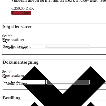
VinoSigns tilbyder nu Brett analyse med Z-Enology testen. See 
6.250,00
DKK
Tilføj til kurv
Søg efter varer
Search
Flere resultater
Generic filters
Dokumentsøgning
Search
Flere resultater...
Generic filters
Bestilling