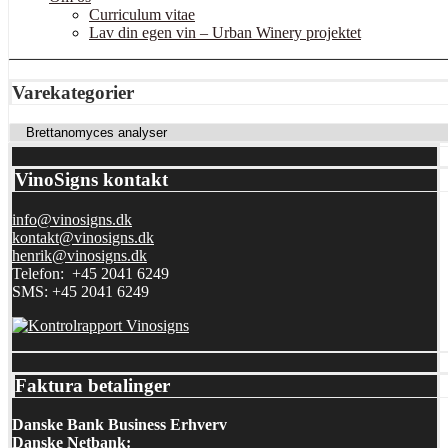
Curriculum vitae
Lav din egen vin – Urban Winery projektet
Varekategorier
VinoSigns kontakt
info@vinosigns.dk
kontakt@vinosigns.dk
henrik@vinosigns.dk
Telefon: +45 2041 6249
SMS: +45 2041 6249
Faktura betalinger
Danske Bank Business Erhverv
Danske Netbank: