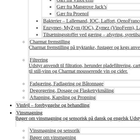
Gær fra Mangrove Jack’s
Gær fra Proenol
Bakterier – Lallemand, IOC, Laffort, OenoFranc
Enzymer- MyZym (IOC), Zymez (VinoFerm), Lal
Tilsætningsstoffer ved gæring – afsyring, syretilsæ
Charmat fremstilling
Charmat fremstilling på tryktanke, fustager og kegs anven
Filtrering
Udstyr anvendt til filtration, herunder pladefiltrering, c
til still-vinn og Charmat mousserende vin og cider.
Fadgæring, Fadlagring og Bâtonnage
Degorgering, Dosage og Flasketrykmåling
Aftapning, Kapsling og Propning
Vinfejl – forebyggelse og behandling
Vinsmagning
Bøger om vinsmagning og sensorisk på dansk og engelsk Udsty
Vinsmagning og sensorik
Bøger om vinsmagning