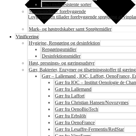
Piwi multiresistente sorter
Sprøjtemidler – forebyggende
Lovgivningen tillader forebyggende sprøjtning af vinpla
Mark- og høstredskaber samt Sprøjtemidler
Vinificering
Hygiejne, Rengøring og desinfektion
Rengøringsmidler
Desinfektionsmidler
Høst, presnings- og gæringsudstyr
Gær, Bakterier, Enzymer og tilsætningsstoffer til gæring
Gær – Lallemand , IOC, Laffort, OenoFrance, Er
Gær fra IOC – Institut Oenologie de Ch
Gær fra Lallemand
Gær fra Laffort
Gær fra Christian Hansen/Novozymes
Gær fra OenoBioTech
Gær fra Erbslöh
Gær fra OenoFrance
Gær fra Lesaffre-Fermentis/RedStar
Gær fra VinoFerm