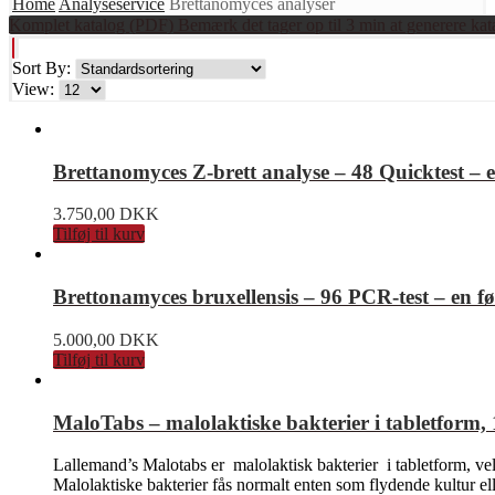
Home
Analyseservice
Brettanomyces analyser
Komplet katalog (PDF) Bemærk det tager op til 3 min at generere kat
Sort By:
View:
Brettanomyces Z-brett analyse – 48 Quicktest – 
3.750,00
DKK
Tilføj til kurv
Brettonamyces bruxellensis – 96 PCR-test – en 
5.000,00
DKK
Tilføj til kurv
MaloTabs – malolaktiske bakterier i tabletform, 
Lallemand’s Malotabs er malolaktisk bakterier i tabletform, ve
Malolaktiske bakterier fås normalt enten som flydende kultur ell