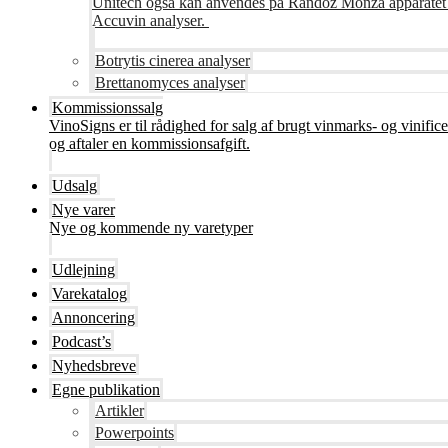
Unitech også kan anvendes på Randoz Monza apparatet so
Accuvin analyser.
Botrytis cinerea analyser
Brettanomyces analyser
Kommissionssalg
VinoSigns er til rådighed for salg af brugt vinmarks- og vinifi
og aftaler en kommissionsafgift.
Udsalg
Nye varer
Nye og kommende ny varetyper
Udlejning
Varekatalog
Annoncering
Podcast’s
Nyhedsbreve
Egne publikation
Artikler
Powerpoints