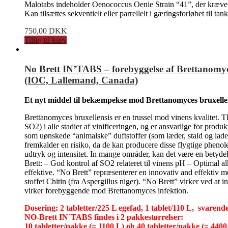
Malotabs indeholder Oenococcus Oenie Strain “41”, der kræver 
Kan tilsættes sekventielt eller parrellelt i gæringsforløbet til tan
750,00
DKK
Tilføj til kurv
No Brett IN’TABS – forebyggelse af Brettanomyces
(IOC, Lallemand, Canada)
Et nyt middel til bekæmpekse mod Brettanomyces bruxelle
Brettanomyces bruxellensis er en trussel mod vinens kvalitet. T
SO2) i alle stadier af vinificeringen, og er ansvarlige for produ
som uønskede “animalske” duftstoffer (som læder, stald og lade
fremkalder en risiko, da de kan producere disse flygtige phenol
udtryk og intensitet. In mange områder, kan det være en betydeli
Brett: – God kontrol af SO2 relateret til vinens pH – Optimal al
effektive. “No Brett” repræsenterer en innovativ and effektiv m
stoffet Chitin (fra Aspergillus niger). “No Brett” virker ved a
virker forebyggende mod Brettanomyces infektion.
Dosering: 2 tabletter/225 L egefad, 1 tablet/110 L, svarende t
NO-Brett IN´TABS findes i 2 pakkestørrelser:
10 tabletter/pakke (= 1100 L) oh 40 tabletter/pakke (= 440