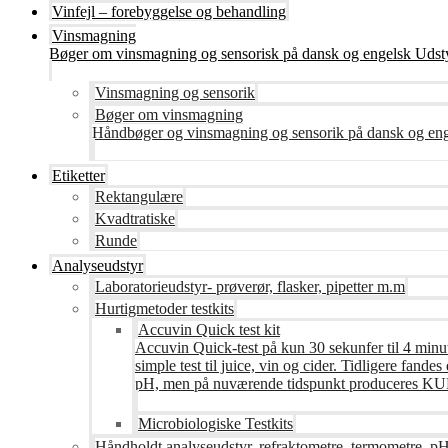
Vinfejl – forebyggelse og behandling
Vinsmagning
Bøger om vinsmagning og sensorisk på dansk og engelsk Udsty
Vinsmagning og sensorik
Bøger om vinsmagning
Håndbøger og vinsmagning og sensorik på dansk og en
Etiketter
Rektangulære
Kvadtratiske
Runde
Analyseudstyr
Laboratorieudstyr- prøverør, flasker, pipetter m.m
Hurtigmetoder testkits
Accuvin Quick test kit
Accuvin Quick-test på kun 30 sekunfer til 4 minut
simple test til juice, vin og cider. Tidligere fa
pH, men på nuværende tidspunkt produceres KUN te
Microbiologiske Testkits
Håndholdt analyseudstyr, refraktometre, termometre, pH