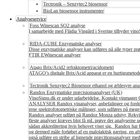
Tectronik – Senzytec2 biosensor
BioLan biosensor instrumenter
Analyseservice
Foss Winescan SO2 analyse
I samarbejde med Flädia Vingård i Sverige tilbyder vinoS
RIDA-CUBE Enzymatiske analyser
Disse enzymatiske analyser kan udføres på alle typer pr
FTIR EWinescan analyser
Atago Brix/Acid2 refraktometri/acidometri
ATAGO’s digitale Brix/Acid apparat er en hurtigsmetod
Tectronik Senzytec2 Biosensor ethanol og æblesyre ana
Randox Enzymatiske præcisionsanalyser (UK)
VinoSigns.dk er under udarbejdelse. Kontakt vinmager 
ANALYSER Randox vinanalyser, anbefalinger og fordele R
rene spektrofotometriske målinger, som udføres på mege
Randox analyser udført på Randoz Monza udstyr, Rekvire
fleste analyser kræves blot få mL prøve der analyserne 
sådan akkreditering hvis behovet viser sig. Randox har b
og dermed måle forløbet af en malolaktisk gæring, en af
også udføre en stribe af lignende præcitionsanalyser med 