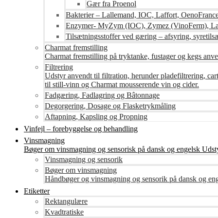
Gær fra Proenol
Bakterier – Lallemand, IOC, Laffort, OenoFranc
Enzymer- MyZym (IOC), Zymez (VinoFerm), Lal
Tilsætningsstoffer ved gæring – afsyring, syretilsæ
Charmat fremstilling
Charmat fremstilling på tryktanke, fustager og kegs anven
Filtrering
Udstyr anvendt til filtration, herunder pladefiltrering, c
til still-vinn og Charmat mousserende vin og cider.
Fadgæring, Fadlagring og Bâtonnage
Degorgering, Dosage og Flasketrykmåling
Aftapning, Kapsling og Propning
Vinfejl – forebyggelse og behandling
Vinsmagning
Bøger om vinsmagning og sensorisk på dansk og engelsk Udsty
Vinsmagning og sensorik
Bøger om vinsmagning
Håndbøger og vinsmagning og sensorik på dansk og en
Etiketter
Rektangulære
Kvadtratiske