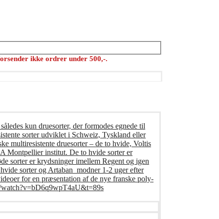
orsender ikke ordrer under 500,-.
 således kun druesorter, der formodes egnede til
istente sorter udviklet i Schweiz, Tyskland eller
ke multiresistente druesorter – de to hvide, Voltis
Montpellier institut. De to hvide sorter er
øde sorter er krydsninger imellem Regent og igen
o hvide sorter og Artaban modner 1-2 uger efter
deoer for en præsentation af de nye franske poly-
e.com/watch?v=bD6q9wpT4aU&t=89s