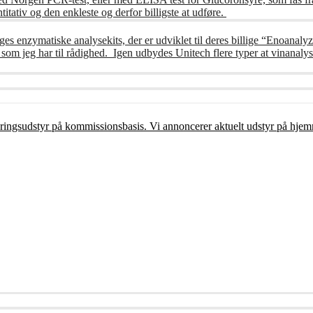
itativ og den enkleste og derfor billigste at udføre.
ges enzymatiske analysekits, der er udviklet til deres billige “Enoanalyz
m jeg har til rådighed. Igen udbydes Unitech flere typer at vinanalys
ceringsudstyr på kommissionsbasis. Vi annoncerer aktuelt udstyr på hjem