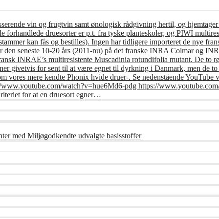
usserende vin og frugtvin samt ønologisk rådgivning hertil, og hjemtager
e forhandlede druesorter er p.t. fra tyske planteskoler, og PIWI multires
tammer kan fås og bestilles). Ingen har tidligere importeret de nye frans
er den seneste 10-20 års (2011-nu) på det franske INRA Colmar og INRA 
fransk INRAE’s multiresistente Muscadinia rotundifolia mutant. De to r
r givetvis for sent til at være egnet til dyrkning i Danmark, men de t
om vores mere kendte Phonix hvide druer-. Se nedenstående YouTube vi
: https://www.youtube.com/watch?v=hue6Md6-pdg https://www.youtub
riet for at en druesort egner…
nter med Miljøgodkendte udvalgte basisstoffer