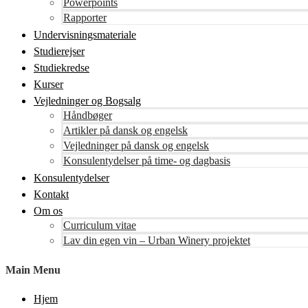
Powerpoints
Rapporter
Undervisningsmateriale
Studierejser
Studiekredse
Kurser
Vejledninger og Bogsalg
Håndbøger
Artikler på dansk og engelsk
Vejledninger på dansk og engelsk
Konsulentydelser på time- og dagbasis
Konsulentydelser
Kontakt
Om os
Curriculum vitae
Lav din egen vin – Urban Winery projektet
Main Menu
Hjem