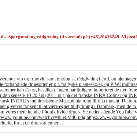
s.dk. Spørgsmål og rådgivning til varekøb på (+45)20416249. Vi postf
usserende vin og frugtvin samt ønologisk rådgivning hertil, og hjemtager
e forhandlede druesorter er p.t. fra tyske planteskoler, og PIWI multires
tammer kan fås og bestilles). Ingen har tidligere importeret de nye frans
er den seneste 10-20 års (2011-nu) på det franske INRA Colmar og INRA 
fransk INRAE’s multiresistente Muscadinia rotundifolia mutant. De to r
r givetvis for sent til at være egnet til dyrkning i Danmark, men de t
om vores mere kendte Phonix hvide druer-. Se nedenstående YouTube vi
: https://www.youtube.com/watch?v=hue6Md6-pdg https://www.youtub
riet for at en druesort egner…