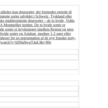
 således kun druesorter, der formodes egnede til
istente sorter udviklet i Schweiz, Tyskland eller
ke multiresistente druesorter – de to hvide, Voltis
Montpellier institut. De to hvide sorter er
øde sorter er krydsninger imellem Regent og igen
o hvide sorter og Artaban modner 1-2 uger efter
deoer for en præsentation af de nye franske poly-
e.com/watch?v=bD6q9wpT4aU&t=89s