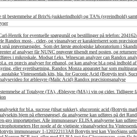
e til bestemmelse af Brix% (sukkerindhold) og TA% (syreindhold) samt
yser
Carl-Henrik for eventuelle spørgsmål og bestillinger på telefon: 20
andox most- , cider- og vinanalyser er karakteriseret som præcisions
t små prøvemængder. Som det første ønologiske laboratorium i Skandin
nter af analyser får NUNC prøverør tilsendt med posten, og returnere 
udføres i mikroskale. Modsat f.eks. Winescan analyzer can Randox anal
l.a. en præcis analyser for ethanol, og kan analyse bl.a også indhold af
syring, eller syretilsætning. Randox Monza apparatet har som multipar
austalske Vintessentials kits, bla. for Guconic Acid (Botrytis test), S
alysevideo for æblesyre (Malic Acid) Randox præcisionsanalyse
stemmelse af Totalsyre (TA), Æblesyre (MA) i vin og cider. Tidligere 
ion
lysekit for bl.a. sucrose (tilsat sukker), glucoronic acid (Botrytis mark
lysekits hjem på efterspørgsel, da analyserne kan udføres på det Rando
n til en-gro importøtpriser. Alle immunoassay ELISA analyserne kan ud
Spectrophotometers Her nogle af de vigtigste vinanalysetest fra Vintessen
 Botrytis immunoassay 1-120222113A8 Botrytis test kan VinoSigns udfør
med Norgen PCR-test, eller med ELISA test for Glucoronsyre, som fås fr