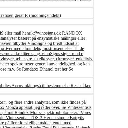
 ratioen geraf R (modningsindekt)
416249 eller mail henrik@vinosigns.dk RANDOX
analyser baseret på enzymatiske målinger eller
avien tilbyder VinoSigns og bredt udsnit at
prøver med almindeligt postforsendelse. Til de
yserne akkrediteres, og VinoSigns sigter mod e
 vinsyre, æblesyre, mælkesyre, citronsyre enkeltvis,
ameter spektrometer general anvendelighed, og kan
ucrose m.v. Se Randaox Ethanol test her Se
fabdtes Accuvinkit også til bestemmelse Restsukker
ør), og flere andre analytter, som ikke findes på
x Monza apparat, jeg råder over. Se Vintessentisls
føres på mit Randox Monza spektrophotometer: Vores
tialt: Vintessential TDS-3 Her en simple Botrytis
e på flere forskellige måder, enten med
a Vintessentials, Roche Food Diagnostric, Unitech