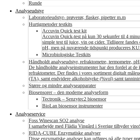
Runde
Analyseudstyr
Laboratorieudstyr- prøverør, flasker, pipetter m.m
Hurtigmetoder testkits
Accuvin Quick test kit
Accuvin Quick-test på kun 30 sekunfer til 4 minut
simple test til juice, vin og cider. Tidligere fa
pH, men på nuværende tidspunkt produceres KUN te
Microbiologiske Testkits
Håndholdt analyseudstyr, refraktometre, termometre, pH
De håndholdte analyseinstrumenter har den fordel at de 
refraktometer. Der findes i vores sortiment digitalt måle
(TA), samt endvidere alkoholstyrke (%vol) samt tanninin
Større og mindre analyseapparater
Biosensorer – den moderne analyseform
Tectronik – Senzytec2 biosensor
BioLan biosensor instrumenter
Analyseservice
Foss Winescan SO2 analyse
I samarbejde med Flädia Vingård i Sverige tilbyder vinoS
RIDA-CUBE Enzymatiske analyser
Disse enzymatiske analyser kan udføres på alle typer pr