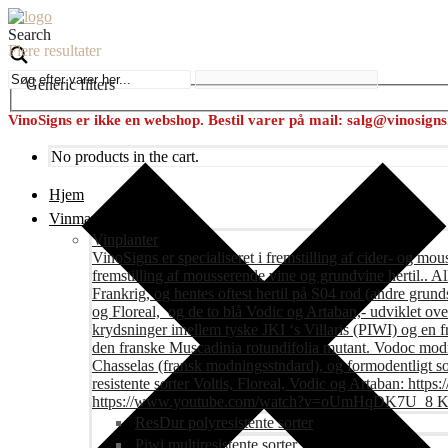
Search
Flere resultater
Generic filters
VinoSigns er ikke en webshop. Bestil varer på mail: salg@vinosign
No products in the cart.
Hjem
Vinmark
Vinplanter
VinoSigns er specialiseret i fremstilling af cider- og mo
fremstilling af mousserende vine og grundvine hertil.. All
Frankrig, og hentes oftest hertil på S04 rod (andre grunds
og Floreal, og de to blå Vodic og Artaban,- udviklet ov
krydsninger imellem tyske JKI ‘s Villaris (PIWI) og en 
den franske Muscadinia rotundifolia mutant. Vodoc modne
Chasselas (fransk modningsstndard), og formodentligt s
resistente sorter Voltis, Floreal, Vodic og Artaban
https://www.youtube.com/watch?v=oUmHqDK7U_8 Krite
ResDur polyresistente sorter
Piwi multiresistente sorter