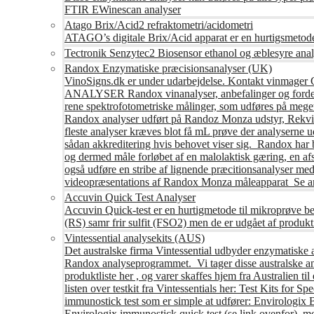
FTIR EWinescan analyser
Atago Brix/Acid2 refraktometri/acidometri
ATAGO’s digitale Brix/Acid apparat er en hurtigsmetod
Tectronik Senzytec2 Biosensor ethanol og æblesyre anal
Randox Enzymatiske præcisionsanalyser (UK)
VinoSigns.dk er under udarbejdelse. Kontakt vinmager 
ANALYSER Randox vinanalyser, anbefalinger og fordele R
rene spektrofotometriske målinger, som udføres på mege
Randox analyser udført på Randoz Monza udstyr, Rekvire
fleste analyser kræves blot få mL prøve der analyserne 
sådan akkreditering hvis behovet viser sig. Randox har b
og dermed måle forløbet af en malolaktisk gæring, en af
også udføre en stribe af lignende præcitionsanalyser med 
videopræsentations af Randox Monza måleapparat Se an
Accuvin Quick Test Analyser
Accuvin Quick-test er en hurtigmetode til mikroprøve be
(RS) samr frir sulfit (FSO2) men de er udgået af produkt
Vintessential analysekits (AUS)
Det australske firma Vintessential udbyder enzymatiske ana
Randox analyseprogrammet. Vi tager disse australske ana
produktliste her , og varer skaffes hjem fra Australie
listen over testkit fra Vintessentials her: Test Kits for 
immunostick test som er simple at udfører: Envirologix
Envirologix immunostick quick test (se link ovenfor), 