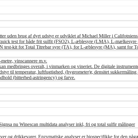
ter uden brug af dyrt udstyr er udviklet af Michael Miller i Califotnien
ndes quick test for både frit sulfit (FSO2), L-æblesyre (LMA), L-mælke
st-kit fot Total Titrebar syre (TA), for L-æblesyre (MA), samt for To
-metre, vinscannere m.v.
kan medbringes overalt, i vinmarken og vineriet. De digitale instrument
udstyr til temperatur, luftfugtighed, (hygrometer)r, densitet sukkermåli
dhold (bitterhed-astringency) og farve.
ignsa nu Winescan multidata analyser inkl, fri og total sulfir målinger
øver og drikkevarer. Enzymatiske analyser er biospecifikke for den på