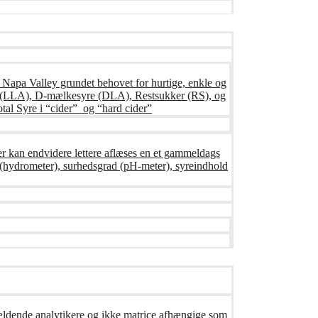
s Napa Valley grundet behovet for hurtige, enkle og
syre (LLA), D-mælkesyre (DLA), Restsukker (RS), og
tal Syre i “cider” og “hard cider”
er kan endvidere lettere aflæses en et gammeldags
ng (hydrometer), surhedsgrad (pH-meter), syreindhold
gældende analytikere og ikke matrice afhængige som