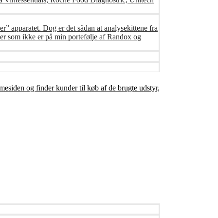
er” apparatet. Dog er det sådan at analysekittene fra
er som ikke er på min portefølje af Randox og
mesiden og finder kunder til køb af de brugte udstyr,