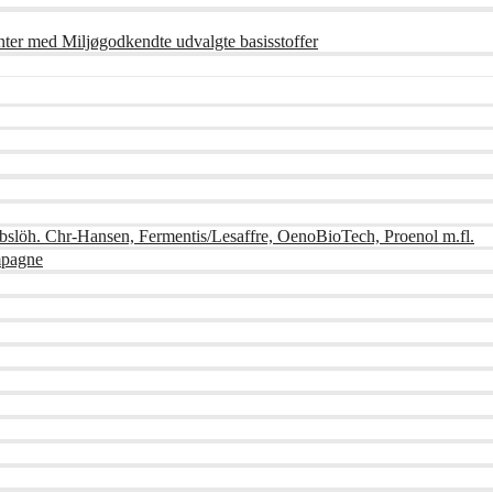
nter med Miljøgodkendte udvalgte basisstoffer
bslöh. Chr-Hansen, Fermentis/Lesaffre, OenoBioTech, Proenol m.fl.
mpagne