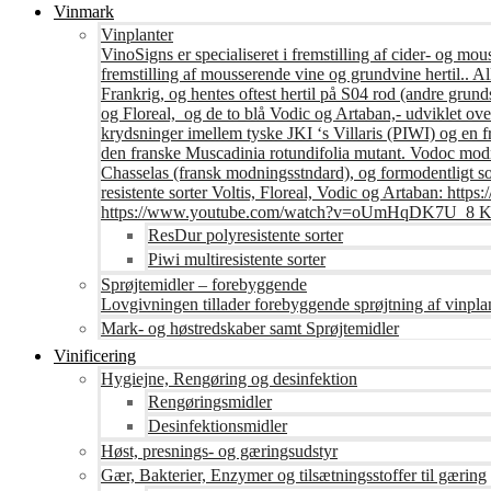
Vinmark
Vinplanter
VinoSigns er specialiseret i fremstilling af cider- og mo
fremstilling af mousserende vine og grundvine hertil.. All
Frankrig, og hentes oftest hertil på S04 rod (andre grunds
og Floreal, og de to blå Vodic og Artaban,- udviklet ov
krydsninger imellem tyske JKI ‘s Villaris (PIWI) og en 
den franske Muscadinia rotundifolia mutant. Vodoc modne
Chasselas (fransk modningsstndard), og formodentligt s
resistente sorter Voltis, Floreal, Vodic og Artaban
https://www.youtube.com/watch?v=oUmHqDK7U_8 Krite
ResDur polyresistente sorter
Piwi multiresistente sorter
Sprøjtemidler – forebyggende
Lovgivningen tillader forebyggende sprøjtning af vinpla
Mark- og høstredskaber samt Sprøjtemidler
Vinificering
Hygiejne, Rengøring og desinfektion
Rengøringsmidler
Desinfektionsmidler
Høst, presnings- og gæringsudstyr
Gær, Bakterier, Enzymer og tilsætningsstoffer til gæring