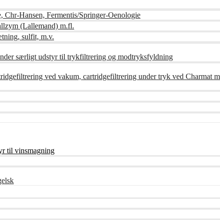
e, Chr-Hansen, Fermentis/Springer-Oenologie
lzym (Lallemand) m.fl.
tning, sulfit, m.v.
der særligt udstyr til trykfiltrering og modtryksfyldning
artridgefiltrering ved vakum, cartridgefiltrering under tryk ved Charmat m
r til vinsmagning
gelsk