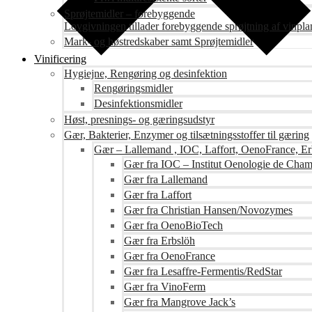
Sprøjtemidler – forebyggende
Lovgivningen tillader forebyggende sprøjtning af vinpla
Mark- og høstredskaber samt Sprøjtemidler
Vinificering
Hygiejne, Rengøring og desinfektion
Rengøringsmidler
Desinfektionsmidler
Høst, presnings- og gæringsudstyr
Gær, Bakterier, Enzymer og tilsætningsstoffer til gæring
Gær – Lallemand , IOC, Laffort, OenoFrance, Er
Gær fra IOC – Institut Oenologie de Cha
Gær fra Lallemand
Gær fra Laffort
Gær fra Christian Hansen/Novozymes
Gær fra OenoBioTech
Gær fra Erbslöh
Gær fra OenoFrance
Gær fra Lesaffre-Fermentis/RedStar
Gær fra VinoFerm
Gær fra Mangrove Jack’s