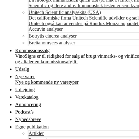
Scientific og flere andre. Immunostick testen er semikvant
Unitech Scientific analysekits (USA)
Det californiske firma Unitech Scientific udvikler og sæl
Unitech også kan anvendes på Randoz Monza apparatet so
Accuvin analyser.
Botrytis cinerea analyser
Brettanomyces analyser
Kommissionssalg
VinoSigns er til rådighed for salg af brugt vinmarks- og vinifi
og aftaler en kommissionsafgift.
Udsalg
Nye varer
Nye og kommende ny varetyper
Udlejning
Varekatalog
Annoncering
Podcast’s
Nyhedsbreve
Egne publikation
Artikler