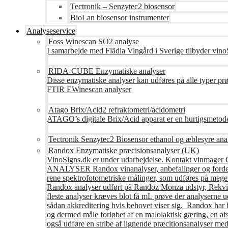
Tectronik – Senzytec2 biosensor
BioLan biosensor instrumenter
Analyseservice
Foss Winescan SO2 analyse
I samarbejde med Flädia Vingård i Sverige tilbyder vinoS
RIDA-CUBE Enzymatiske analyser
Disse enzymatiske analyser kan udføres på alle typer pr
FTIR EWinescan analyser
Atago Brix/Acid2 refraktometri/acidometri
ATAGO’s digitale Brix/Acid apparat er en hurtigsmetod
Tectronik Senzytec2 Biosensor ethanol og æblesyre ana
Randox Enzymatiske præcisionsanalyser (UK)
VinoSigns.dk er under udarbejdelse. Kontakt vinmager 
ANALYSER Randox vinanalyser, anbefalinger og fordele R
rene spektrofotometriske målinger, som udføres på mege
Randox analyser udført på Randoz Monza udstyr, Rekvire
fleste analyser kræves blot få mL prøve der analyserne 
sådan akkreditering hvis behovet viser sig. Randox har b
og dermed måle forløbet af en malolaktisk gæring, en af
også udføre en stribe af lignende præcitionsanalyser med 