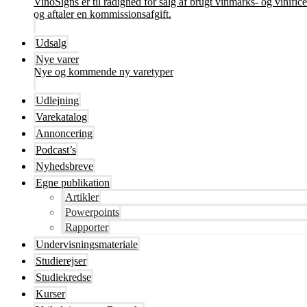
VinoSigns er til rådighed for salg af brugt vinmarks- og vinifi
og aftaler en kommissionsafgift.
Udsalg
Nye varer
Nye og kommende ny varetyper
Udlejning
Varekatalog
Annoncering
Podcast’s
Nyhedsbreve
Egne publikation
Artikler
Powerpoints
Rapporter
Undervisningsmateriale
Studierejser
Studiekredse
Kurser