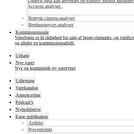
Unitech også kan anvendes på Randoz Monza apparatet so
Accuvin analyser.
Botrytis cinerea analyser
Brettanomyces analyser
Kommissionssalg
VinoSigns er til rådighed for salg af brugt vinmarks- og vinifi
og aftaler en kommissionsafgift.
Udsalg
Nye varer
Nye og kommende ny varetyper
Udlejning
Varekatalog
Annoncering
Podcast’s
Nyhedsbreve
Egne publikation
Artikler
Powerpoints