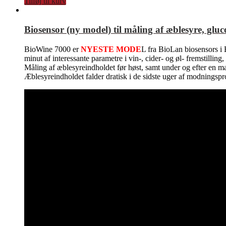
Tilføj til kurv
Biosensor (ny model) til måling af æblesyre, gl
BioWine 7000 er
NYESTE MODE
L fra BioLan biosensors i 
minut af interessante parametre i vin-, cider- og øl- fremstillin
Måling af æblesyreindholdet før høst, samt under og efter en mal
Æblesyreindholdet falder dratisk i de sidste uger af modningspr