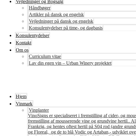
Vejledninger og Bogsalg
Håndbøger
Artikler på dansk og engelsk
Vejledninger på dansk og engelsk
Konsulentydelser på time- og dagbasis
Konsulentydelser
Kontakt
Om os
Curriculum vitae
Lav din egen vin – Urban Winery projektet
Hjem
Vinmark
Vinplanter
VinoSigns er specialiseret i fremstilling af cider- og mo
fremstilling af mousserende vine og grundvine hertil.. All
Frankrig, og hentes oftest hertil på S04 rod (andre grunds
og Floreal, og de to blå Vodic og Artaban,- udviklet ov