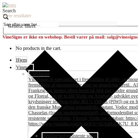
Search
Flere resultater
Generic filters
VinoSigns er ikke en webshop. Bestil varer på mail: salg@vinosign
No products in the cart.
Hjem
Vinmark
Vinplanter
VinoSigns er specialiseret i fremstilling af cider- og mo
fremstilling af mousserende vine og grundvine hertil.. All
Frankrig, og hentes oftest hertil på S04 rod (andre grunds
og Floreal, og de to blå Vodic og Artaban,- udviklet ov
krydsninger imellem tyske JKI ‘s Villaris (PIWI) og en 
den franske Muscadinia rotundifolia mutant. Vodoc modne
Chasselas (fransk modningsstndard), og formodentligt s
resistente sorter Voltis, Floreal, Vodic og Artaban
https://www.youtube.com/watch?v=oUmHqDK7U_8 Krite
ResDur polyresistente sorter