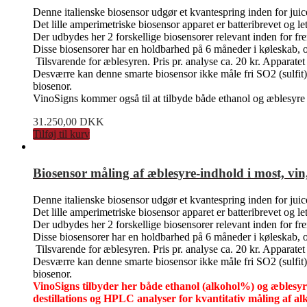
Denne italienske biosensor udgør et kvantespring inden for juice
Det lille amperimetriske biosensor apparet er batteribrevet og le
Der udbydes her 2 forskellige biosensorer relevant inden for fr
Disse biosensorer har en holdbarhed på 6 måneder i køleskab, og
Tilsvarende for æblesyren. Pris pr. analyse ca. 20 kr. Apparatet
Desværre kan denne smarte biosensor ikke måle fri SO2 (sulfit)
biosenor.
VinoSigns kommer også til at tilbyde både ethanol og æblesyre 
31.250,00
DKK
Tilføj til kurv
Biosensor måling af æblesyre-indhold i most, vin, 
Denne italienske biosensor udgør et kvantespring inden for juice
Det lille amperimetriske biosensor apparet er batteribrevet og le
Der udbydes her 2 forskellige biosensorer relevant inden for fr
Disse biosensorer har en holdbarhed på 6 måneder i køleskab, og
Tilsvarende for æblesyren. Pris pr. analyse ca. 20 kr. Apparatet
Desværre kan denne smarte biosensor ikke måle fri SO2 (sulfit)
biosenor.
VinoSigns tilbyder her både ethanol (alkohol%) og æblesyre
destillations og HPLC analyser for kvantitativ måling af al