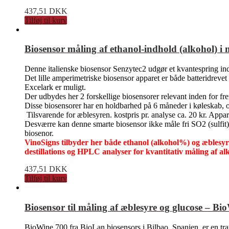
437,51
DKK
Tilføj til kurv
Biosensor måling af ethanol-indhold (alkohol) i mo
Denne italienske biosensor Senzytec2 udgør et kvantespring inde
Det lille amperimetriske biosensor apparet er både batteridrevet
Excelark er muligt.
Der udbydes her 2 forskellige biosensorer relevant inden for fr
Disse biosensorer har en holdbarhed på 6 måneder i køleskab, og
Tilsvarende for æblesyren. kostpris pr. analyse ca. 20 kr. Appara
Desværre kan denne smarte biosensor ikke måle fri SO2 (sulfit)
biosenor.
VinoSigns tilbyder her både ethanol (alkohol%) og æblesyre
destillations og HPLC analyser for kvantitativ måling af a
437,51
DKK
Tilføj til kurv
Biosensor til måling af æblesyre og glucose – B
BioWine 700 fra BioLan biosensors i Bilbao, Spanien, er en tran