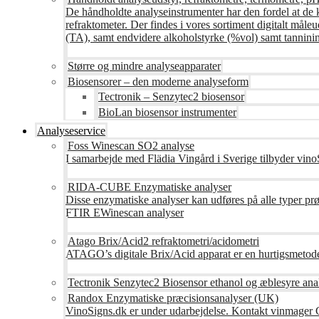
De håndholdte analyseinstrumenter har den fordel at de 
refraktometer. Der findes i vores sortiment digitalt måle
(TA), samt endvidere alkoholstyrke (%vol) samt tanninin
Større og mindre analyseapparater
Biosensorer – den moderne analyseform
Tectronik – Senzytec2 biosensor
BioLan biosensor instrumenter
Analyseservice
Foss Winescan SO2 analyse
I samarbejde med Flädia Vingård i Sverige tilbyder vinoS
RIDA-CUBE Enzymatiske analyser
Disse enzymatiske analyser kan udføres på alle typer pr
FTIR EWinescan analyser
Atago Brix/Acid2 refraktometri/acidometri
ATAGO’s digitale Brix/Acid apparat er en hurtigsmetod
Tectronik Senzytec2 Biosensor ethanol og æblesyre ana
Randox Enzymatiske præcisionsanalyser (UK)
VinoSigns.dk er under udarbejdelse. Kontakt vinmager 