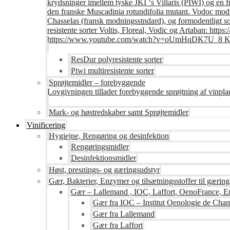
krydsninger imellem tyske JKI ‘s Villaris (PIWI) og en 
den franske Muscadinia rotundifolia mutant. Vodoc modne
Chasselas (fransk modningsstndard), og formodentligt s
resistente sorter Voltis, Floreal, Vodic og Artaban
https://www.youtube.com/watch?v=oUmHqDK7U_8 Krite
ResDur polyresistente sorter
Piwi multiresistente sorter
Sprøjtemidler – forebyggende
Lovgivningen tillader forebyggende sprøjtning af vinpla
Mark- og høstredskaber samt Sprøjtemidler
Vinificering
Hygiejne, Rengøring og desinfektion
Rengøringsmidler
Desinfektionsmidler
Høst, presnings- og gæringsudstyr
Gær, Bakterier, Enzymer og tilsætningsstoffer til gæring
Gær – Lallemand , IOC, Laffort, OenoFrance, Er
Gær fra IOC – Institut Oenologie de Ch
Gær fra Lallemand
Gær fra Laffort