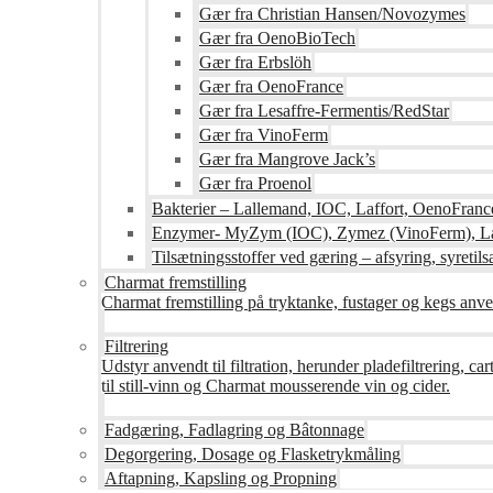
Gær fra Christian Hansen/Novozymes
Gær fra OenoBioTech
Gær fra Erbslöh
Gær fra OenoFrance
Gær fra Lesaffre-Fermentis/RedStar
Gær fra VinoFerm
Gær fra Mangrove Jack’s
Gær fra Proenol
Bakterier – Lallemand, IOC, Laffort, OenoFranc
Enzymer- MyZym (IOC), Zymez (VinoFerm), Lal
Tilsætningsstoffer ved gæring – afsyring, syretilsæ
Charmat fremstilling
Charmat fremstilling på tryktanke, fustager og kegs anven
Filtrering
Udstyr anvendt til filtration, herunder pladefiltrering, c
til still-vinn og Charmat mousserende vin og cider.
Fadgæring, Fadlagring og Bâtonnage
Degorgering, Dosage og Flasketrykmåling
Aftapning, Kapsling og Propning