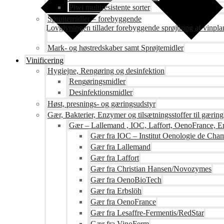
Piwi multiresistente sorter
Sprøjtemidler – forebyggende
Lovgivningen tillader forebyggende sprøjtning af vinpla
Mark- og høstredskaber samt Sprøjtemidler
Vinificering
Hygiejne, Rengøring og desinfektion
Rengøringsmidler
Desinfektionsmidler
Høst, presnings- og gæringsudstyr
Gær, Bakterier, Enzymer og tilsætningsstoffer til gæring
Gær – Lallemand , IOC, Laffort, OenoFrance, Er
Gær fra IOC – Institut Oenologie de Ch
Gær fra Lallemand
Gær fra Laffort
Gær fra Christian Hansen/Novozymes
Gær fra OenoBioTech
Gær fra Erbslöh
Gær fra OenoFrance
Gær fra Lesaffre-Fermentis/RedStar
Gær fra VinoFerm