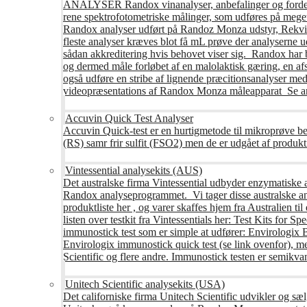
ANALYSER Randox vinanalyser, anbefalinger og fordele R
rene spektrofotometriske målinger, som udføres på mege
Randox analyser udført på Randoz Monza udstyr, Rekvire
fleste analyser kræves blot få mL prøve der analyserne 
sådan akkreditering hvis behovet viser sig. Randox har b
og dermed måle forløbet af en malolaktisk gæring, en af
også udføre en stribe af lignende præcitionsanalyser med 
videopræsentations af Randox Monza måleapparat Se an
Accuvin Quick Test Analyser
Accuvin Quick-test er en hurtigmetode til mikroprøve be
(RS) samr frir sulfit (FSO2) men de er udgået af produkt
Vintessential analysekits (AUS)
Det australske firma Vintessential udbyder enzymatiske ana
Randox analyseprogrammet. Vi tager disse australske ana
produktliste her , og varer skaffes hjem fra Australie
listen over testkit fra Vintessentials her: Test Kits for 
immunostick test som er simple at udfører: Envirologix
Envirologix immunostick quick test (se link ovenfor), 
Scientific og flere andre. Immunostick testen er semikvant
Unitech Scientific analysekits (USA)
Det californiske firma Unitech Scientific udvikler og sæl