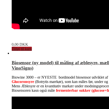
0,00
DKK
Tilføj til kurv
Biosensor (ny model) til måling af æblesyre, mæ
VinoSigns)
Biowine 3000 – er NYESTE bordmodel biosensor udviklet af B
Glucoronsyre
(Botrytis marrkør), som kan måles før, under og e
Mens Æblesyre er en kvantitativ markær under modningsprocess
Biosensoren kasn også måle
fermenterbar sukker (glucose+f