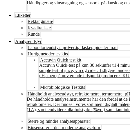
Håndbøger og vinsmagning og sensorik på dansk og en
Etiketter
Rektangulære
Kvadtratiske
Runde
Analyseudstyr
Laboratorieudstyr- prøverør, flasker, pipetter m.m
Hurtigmetoder testkits
Accuvin Quick test kit
Accuvin Quick-test på kun 30 sekunfer til 4 minut
simple test til juice, vin og cider. Tidligere fa
pH, men på nuværende tidspunkt produceres KUN te
Microbiologiske Testkits
Håndholdt analyseudstyr, refraktometre, termometre, pH
De håndholdte analyseinstrumenter har den fordel at de 
refraktometer. Der findes i vores sortiment digitalt måle
(TA), samt endvidere alkoholstyrke (%vol) samt tanninin
Større og mindre analyseapparater
Biosensorer – den moderne analyseform