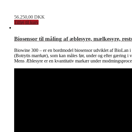
56.250,00
DKK
Tilføj til kurv
Biosensor til måling af æblesyre, mælkesyre, res
Biowine 300 – er en bordmodel biosensor udviklet af BioLan i
(Botrytis marrkør), som kan måles før, under og efter gæring i vi
Mens Æblesyre er en kvantitativ markær under modmingsprocess