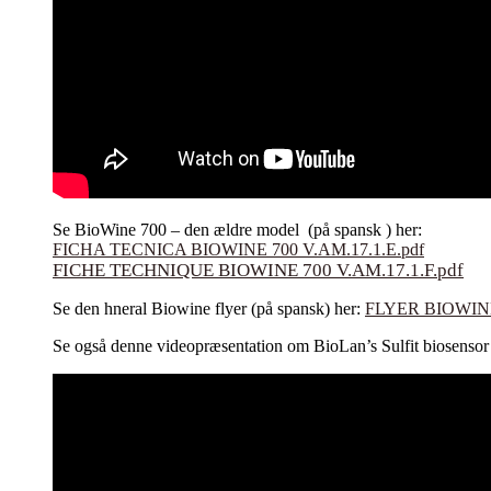
Se BioWine 700 – den ældre model (på spansk ) her:
FICHA TECNICA BIOWINE 700 V.AM.17.1.E.pdf
FICHE TECHNIQUE BIOWINE 700 V.AM.17.1.F.pdf
Se den hneral Biowine flyer (på spansk) her:
FLYER BIOWINE
Se også denne videopræsentation om BioLan’s Sulfit biosen