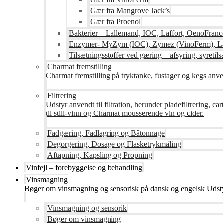
Gær fra Mangrove Jack’s
Gær fra Proenol
Bakterier – Lallemand, IOC, Laffort, OenoFranc
Enzymer- MyZym (IOC), Zymez (VinoFerm), Lal
Tilsætningsstoffer ved gæring – afsyring, syretilsæ
Charmat fremstilling
Charmat fremstilling på tryktanke, fustager og kegs anven
Filtrering
Udstyr anvendt til filtration, herunder pladefiltrering, c
til still-vinn og Charmat mousserende vin og cider.
Fadgæring, Fadlagring og Bâtonnage
Degorgering, Dosage og Flasketrykmåling
Aftapning, Kapsling og Propning
Vinfejl – forebyggelse og behandling
Vinsmagning
Bøger om vinsmagning og sensorisk på dansk og engelsk Udsty
Vinsmagning og sensorik
Bøger om vinsmagning