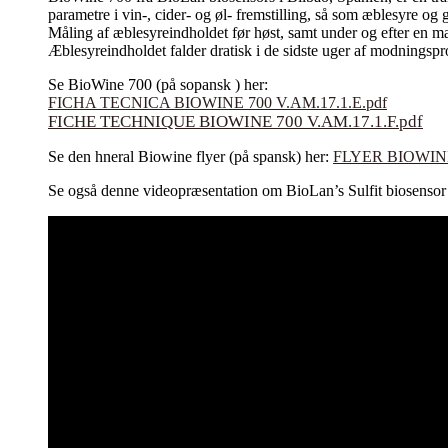
parametre i vin-, cider- og øl- fremstilling, så som æblesyre og
Måling af æblesyreindholdet før høst, samt under og efter en mal
Æblesyreindholdet falder dratisk i de sidste uger af modningspr
Se BioWine 700 (på sopansk ) her:
FICHA TECNICA BIOWINE 700 V.AM.17.1.E.pdf
FICHE TECHNIQUE BIOWINE 700 V.AM.17.1.F.pdf
Se den hneral Biowine flyer (på spansk) her:
FLYER BIOWINE
Se også denne videopræsentation om BioLan’s Sulfit biose