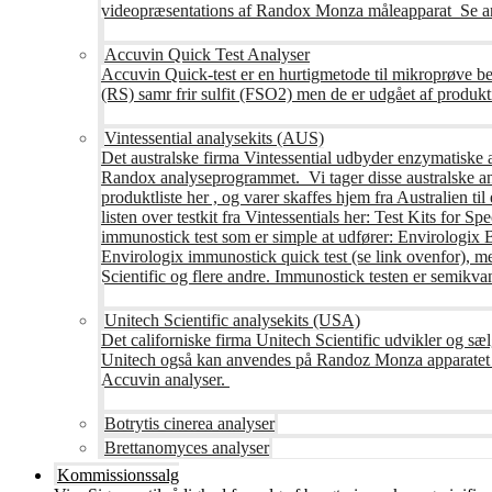
videopræsentations af Randox Monza måleapparat Se an
Accuvin Quick Test Analyser
Accuvin Quick-test er en hurtigmetode til mikroprøve be
(RS) samr frir sulfit (FSO2) men de er udgået af produkt
Vintessential analysekits (AUS)
Det australske firma Vintessential udbyder enzymatiske ana
Randox analyseprogrammet. Vi tager disse australske ana
produktliste her , og varer skaffes hjem fra Australie
listen over testkit fra Vintessentials her: Test Kits for 
immunostick test som er simple at udfører: Envirologix
Envirologix immunostick quick test (se link ovenfor), 
Scientific og flere andre. Immunostick testen er semikvant
Unitech Scientific analysekits (USA)
Det californiske firma Unitech Scientific udvikler og sæl
Unitech også kan anvendes på Randoz Monza apparatet so
Accuvin analyser.
Botrytis cinerea analyser
Brettanomyces analyser
Kommissionssalg