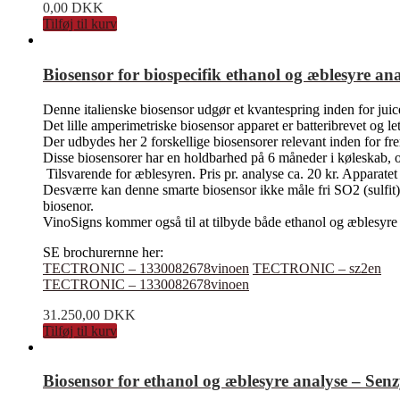
0,00
DKK
Tilføj til kurv
Biosensor for biospecifik ethanol og æblesyre ana
Denne italienske biosensor udgør et kvantespring inden for juice
Det lille amperimetriske biosensor apparet er batteribrevet og le
Der udbydes her 2 forskellige biosensorer relevant inden for fr
Disse biosensorer har en holdbarhed på 6 måneder i køleskab, og
Tilsvarende for æblesyren. Pris pr. analyse ca. 20 kr. Apparatet
Desværre kan denne smarte biosensor ikke måle fri SO2 (sulfit)
biosenor.
VinoSigns kommer også til at tilbyde både ethanol og æblesyre 
SE brochurernne her:
TECTRONIC – 1330082678vinoen
TECTRONIC – sz2en
TECTRONIC – 1330082678vinoen
31.250,00
DKK
Tilføj til kurv
Biosensor for ethanol og æblesyre analyse – Senzy