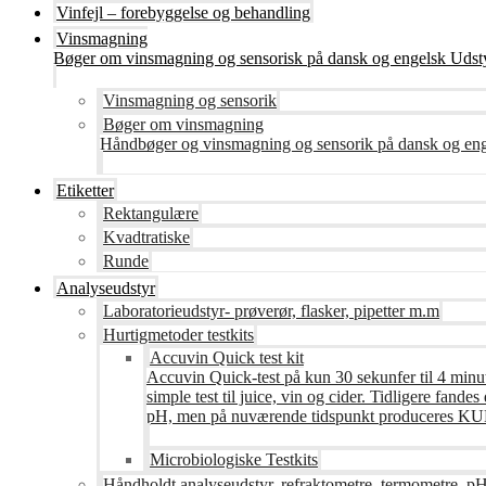
Vinfejl – forebyggelse og behandling
Vinsmagning
Bøger om vinsmagning og sensorisk på dansk og engelsk Udsty
Vinsmagning og sensorik
Bøger om vinsmagning
Håndbøger og vinsmagning og sensorik på dansk og en
Etiketter
Rektangulære
Kvadtratiske
Runde
Analyseudstyr
Laboratorieudstyr- prøverør, flasker, pipetter m.m
Hurtigmetoder testkits
Accuvin Quick test kit
Accuvin Quick-test på kun 30 sekunfer til 4 minut
simple test til juice, vin og cider. Tidligere fa
pH, men på nuværende tidspunkt produceres KUN te
Microbiologiske Testkits
Håndholdt analyseudstyr, refraktometre, termometre, pH