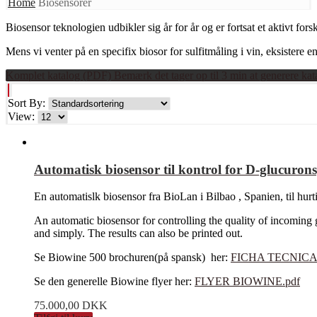
Home
Biosensorer
Biosensor teknologien udbikler sig år for år og er fortsat et aktivt fo
Mens vi venter på en specifix biosor for sulfitmåling i vin, eksistere
Komplet katalog (PDF) Bemærk det tager op til 3 min at generere kat
Sort By:
View:
Automatisk biosensor til kontrol for D-glucuro
En automatislk biosensor fra BioLan i Bilbao , Spanien, til hurt
An automatic biosensor for controlling the quality of incoming 
and simply. The results can also be printed out.
Se Biowine 500 brochuren(på spansk) her:
FICHA TECNICA B
Se den generelle Biowine flyer her:
FLYER BIOWINE.pdf
75.000,00
DKK