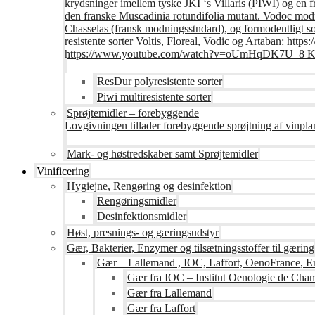
krydsninger imellem tyske JKI ‘s Villaris (PIWI) og en 
den franske Muscadinia rotundifolia mutant. Vodoc modne
Chasselas (fransk modningsstndard), og formodentligt s
resistente sorter Voltis, Floreal, Vodic og Artaban
https://www.youtube.com/watch?v=oUmHqDK7U_8 Krite
ResDur polyresistente sorter
Piwi multiresistente sorter
Sprøjtemidler – forebyggende
Lovgivningen tillader forebyggende sprøjtning af vinpla
Mark- og høstredskaber samt Sprøjtemidler
Vinificering
Hygiejne, Rengøring og desinfektion
Rengøringsmidler
Desinfektionsmidler
Høst, presnings- og gæringsudstyr
Gær, Bakterier, Enzymer og tilsætningsstoffer til gæring
Gær – Lallemand , IOC, Laffort, OenoFrance, Er
Gær fra IOC – Institut Oenologie de Ch
Gær fra Lallemand
Gær fra Laffort