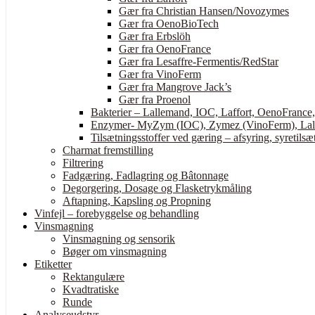
Gær fra Christian Hansen/Novozymes
Gær fra OenoBioTech
Gær fra Erbslöh
Gær fra OenoFrance
Gær fra Lesaffre-Fermentis/RedStar
Gær fra VinoFerm
Gær fra Mangrove Jack’s
Gær fra Proenol
Bakterier – Lallemand, IOC, Laffort, OenoFrance
Enzymer- MyZym (IOC), Zymez (VinoFerm), Lall
Tilsætningsstoffer ved gæring – afsyring, syretilsæt
Charmat fremstilling
Filtrering
Fadgæring, Fadlagring og Bâtonnage
Degorgering, Dosage og Flasketrykmåling
Aftapning, Kapsling og Propning
Vinfejl – forebyggelse og behandling
Vinsmagning
Vinsmagning og sensorik
Bøger om vinsmagning
Etiketter
Rektangulære
Kvadtratiske
Runde
Analyseudstyr