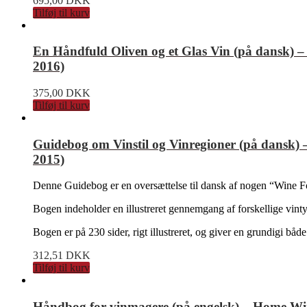
695,00
DKK
Tilføj til kurv
En Håndfuld Oliven og et Glas Vin (på dansk) –
2016)
375,00
DKK
Tilføj til kurv
Guidebog om Vinstil og Vinregioner (på dansk) 
2015)
Denne Guidebog er en oversættelse til dansk af nogen “Wine Fo
Bogen indeholder en illustreret gennemgang af forskellige vinty
Bogen er på 230 sider, rigt illustreret, og giver en grundigi b
312,51
DKK
Tilføj til kurv
Håndbog for vinmagere (på engelsk) – Home W