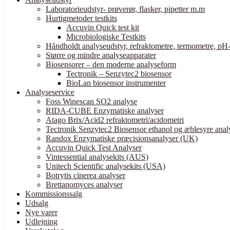
Laboratorieudstyr- prøverør, flasker, pipetter m.m
Hurtigmetoder testkits
Accuvin Quick test kit
Microbiologiske Testkits
Håndholdt analyseudstyr, refraktometre, termometre, pH-
Større og mindre analyseapparater
Biosensorer – den moderne analyseform
Tectronik – Senzytec2 biosensor
BioLan biosensor instrumenter
Analyseservice
Foss Winescan SO2 analyse
RIDA-CUBE Enzymatiske analyser
Atago Brix/Acid2 refraktometri/acidometri
Tectronik Senzytec2 Biosensor ethanol og æblesyre anal
Randox Enzymatiske præcisionsanalyser (UK)
Accuvin Quick Test Analyser
Vintessential analysekits (AUS)
Unitech Scientific analysekits (USA)
Botrytis cinerea analyser
Brettanomyces analyser
Kommissionssalg
Udsalg
Nye varer
Udlejning