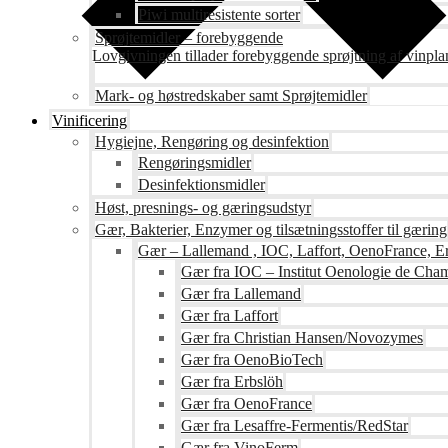
Piwi multiresistente sorter
Sprøjtemidler – forebyggende
Lovgivningen tillader forebyggende sprøjtning af vinpla
Mark- og høstredskaber samt Sprøjtemidler
Vinificering
Hygiejne, Rengøring og desinfektion
Rengøringsmidler
Desinfektionsmidler
Høst, presnings- og gæringsudstyr
Gær, Bakterier, Enzymer og tilsætningsstoffer til gæring
Gær – Lallemand , IOC, Laffort, OenoFrance, Er
Gær fra IOC – Institut Oenologie de Ch
Gær fra Lallemand
Gær fra Laffort
Gær fra Christian Hansen/Novozymes
Gær fra OenoBioTech
Gær fra Erbslöh
Gær fra OenoFrance
Gær fra Lesaffre-Fermentis/RedStar
Gær fra VinoFerm