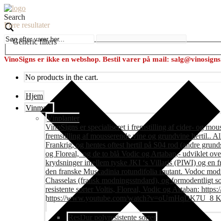
Search
Flere resultater
Generic filters
VinoSigns er ikke en webshop. Bestil varer på mail: salg@vinosign
No products in the cart.
Hjem
Vinmark
Vinplanter
VinoSigns er specialiseret i fremstilling af cider- og mo
fremstilling af mousserende vine og grundvine hertil.. All
Frankrig, og hentes oftest hertil på S04 rod (andre grunds
og Floreal, og de to blå Vodic og Artaban,- udviklet ov
krydsninger imellem tyske JKI ‘s Villaris (PIWI) og en 
den franske Muscadinia rotundifolia mutant. Vodoc modne
Chasselas (fransk modningsstndard), og formodentligt s
resistente sorter Voltis, Floreal, Vodic og Artaban
https://www.youtube.com/watch?v=oUmHqDK7U_8 Krite
ResDur polyresistente sorter