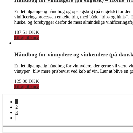
En let tilgængelig håndbog og opslagsbog (på engelsk) for den 
vinificeringsprocessen enkelte trin, med både “trips og hints”.
huske, og forebygger derfor de mest almindelige vinificeringsf
187,51
DKK
Tilføj til kurv
Håndbog for vinnydere og vinkendere (på dans
En let tilgængelig håndbog for vinnydere, der gerne vil være v
vintyper, bliv mere prisbevist ved køb af vin. Lær at blive en 
125,00
DKK
Tilføj til kurv
1
2
3