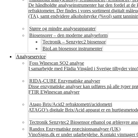
De håndholdte analyseinstrumenter har den fordel at de 
refraktometer. Der findes i vores sortiment digitalt måle
(TA), samt endvidere alkoholstyrke (%vol) samt tanninin
Større og mindre analyseapparater
Biosensorer – den moderne analyseform
Tectronik – Senzytec2 biosensor
BioLan biosensor instrumenter
Analyseservice
Foss Winescan SO2 analyse
I samarbejde med Flädia Vingård i Sverige tilbyder vinoS
RIDA-CUBE Enzymatiske analyser
Disse enzymatiske analyser kan udføres på alle typer pr
FTIR EWinescan analyser
Atago Brix/Acid2 refraktometri/acidometri
ATAGO’s digitale Brix/Acid apparat er en hurtigsmetod
Tectronik Senzytec2 Biosensor ethanol og æblesyre ana
Randox Enzymatiske præcisionsanalyser (UK)
VinoSigns.dk er under udarbejdelse. Kontakt vinmager 