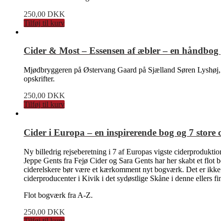
250,00
DKK
Tilføj til kurv
Cider & Most – Essensen af æbler – en håndbog
Mjødbryggeren på Østervang Gaard på Sjælland Søren Lyshøj, 
opskrifter.
250,00
DKK
Tilføj til kurv
Cider i Europa – en inspirerende bog og 7 store 
Ny billedrig rejseberetning i 7 af Europas vigste ciderprodukti
Jeppe Gents fra Fejø Cider og Sara Gents har her skabt et flo
ciderelskere bør være et kærkomment nyt bogværk. Det er ikke e
ciderproducenter i Kivik i det sydøstlige Skåne i denne ellers f
Flot bogværk fra A-Z.
250,00
DKK
Tilføj til kurv