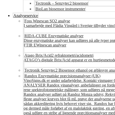
Tectronik – Senzytec2 biosensor
BioLan biosensor instrumenter
Analyseservice
Foss Winescan SO2 analyse
I samarbejde med Flädia Vingård i Sverige tilbyder vinoS
RIDA-CUBE Enzymatiske analyser
Disse enzymatiske analyser kan udføres på alle typer pr
FTIR EWinescan analyser
Atago Brix/Acid2 refraktometri/acidometri
ATAGO’s digitale Brix/Acid apparat er en hurtigsmetod
Tectronik Senzytec2 Biosensor ethanol og æblesyre ana
Randox Enzymatiske præcisionsanalyser (UK)
VinoSigns.dk er under udarbejdelse. Kontakt vinmager 
ANALYSER Randox vinanalyser, anbefalinger og fordele R
rene spektrofotometriske målinger, som udføres på mege
Randox analyser udført på Randoz Monza udstyr, Rekvire
fleste analyser kræves blot få mL prøve der analyserne 
sådan akkreditering hvis behovet viser sig. Randox har b
og dermed måle forløbet af en malolaktisk gæring, en af
også udføre en stribe af lignende præcitionsanalyser med 