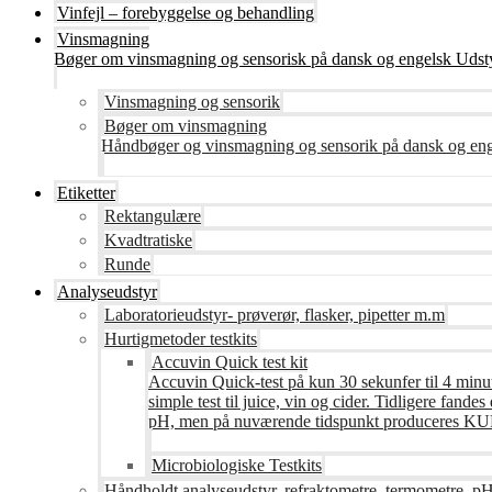
Vinfejl – forebyggelse og behandling
Vinsmagning
Bøger om vinsmagning og sensorisk på dansk og engelsk Udsty
Vinsmagning og sensorik
Bøger om vinsmagning
Håndbøger og vinsmagning og sensorik på dansk og en
Etiketter
Rektangulære
Kvadtratiske
Runde
Analyseudstyr
Laboratorieudstyr- prøverør, flasker, pipetter m.m
Hurtigmetoder testkits
Accuvin Quick test kit
Accuvin Quick-test på kun 30 sekunfer til 4 minut
simple test til juice, vin og cider. Tidligere fa
pH, men på nuværende tidspunkt produceres KUN te
Microbiologiske Testkits
Håndholdt analyseudstyr, refraktometre, termometre, pH