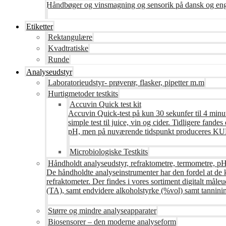
Håndbøger og vinsmagning og sensorik på dansk og en
Etiketter
Rektangulære
Kvadtratiske
Runde
Analyseudstyr
Laboratorieudstyr- prøverør, flasker, pipetter m.m
Hurtigmetoder testkits
Accuvin Quick test kit
Accuvin Quick-test på kun 30 sekunfer til 4 minut
simple test til juice, vin og cider. Tidligere fa
pH, men på nuværende tidspunkt produceres KUN te
Microbiologiske Testkits
Håndholdt analyseudstyr, refraktometre, termometre, pH
De håndholdte analyseinstrumenter har den fordel at de 
refraktometer. Der findes i vores sortiment digitalt måle
(TA), samt endvidere alkoholstyrke (%vol) samt tanninin
Større og mindre analyseapparater
Biosensorer – den moderne analyseform