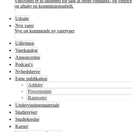
VinoSigns er til rådighed for salg af brugt vinmarks- og vinifi
og aftaler en kommissionsafgift.
Udsalg
Nye varer
Nye og kommende ny varetyper
Udlejning
Varekatalog
Annoncering
Podcast’s
Nyhedsbreve
Egne publikation
Artikler
Powerpoints
Rapporter
Undervisningsmateriale
Studierejser
Studiekredse
Kurser