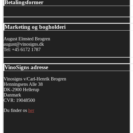
Betalingsformer
Marketing og bogholderi
August Elmsted Brogren
august@vinosigns.dk
Tel: +45 6172 1787
VinoSigns adresse
Vinosigns v/Carl-Henrik Brogren
Henningsens Alle 38
DK-2900 Hellerup
Danmark
CVR: 19048500
Du finder os
her