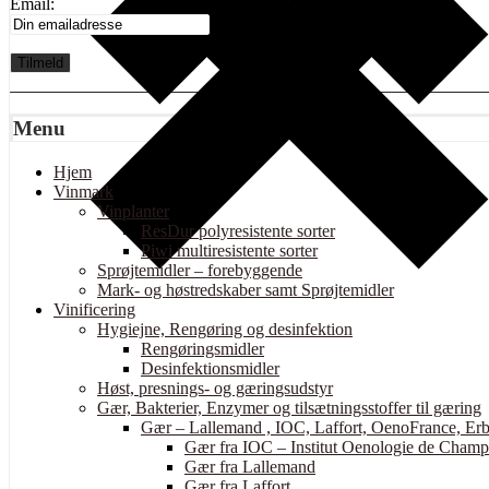
Email:
Menu
Hjem
Vinmark
Vinplanter
ResDur polyresistente sorter
Piwi multiresistente sorter
Sprøjtemidler – forebyggende
Mark- og høstredskaber samt Sprøjtemidler
Vinificering
Hygiejne, Rengøring og desinfektion
Rengøringsmidler
Desinfektionsmidler
Høst, presnings- og gæringsudstyr
Gær, Bakterier, Enzymer og tilsætningsstoffer til gæring
Gær – Lallemand , IOC, Laffort, OenoFrance, Erb
Gær fra IOC – Institut Oenologie de Cham
Gær fra Lallemand
Gær fra Laffort