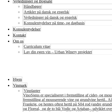
Vejledninger og Bogsalg
Håndbøger
Artikler på dansk og engelsk
Vejledninger på dansk og engelsk
Konsulentydelser på time- og dagbasis
Konsulentydelser
Kontakt
Om os
Curriculum vitae
Lav din egen vin – Urban Winery projektet
Hjem
Vinmark
Vinplanter
VinoSigns er specialiseret i fremstilling af cider- og mo
fremstilling af mousserende vine og grundvine hertil.. All
Frankrig, og hentes oftest hertil på S04 rod (andre grunds
og Floreal, og de to blå Vodic og Artaban,- udviklet ov