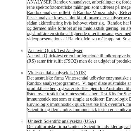
ANALYSER Randox vinanalyser, anbefalinger og fordele R
rene spektrofotometriske målinger, som udføres på mege
Randox analyser udført på Randoz Monza udstyr, Rekvire
fleste analyser kræves blot få mL prøve der analyserne 
sådan akkreditering hvis behovet viser sig. Randox har b
og dermed måle forløbet af en malolaktisk gæring, en af
også udføre en stribe af lignende præcitionsanalyser med 
videopræsentations af Randox Monza måleapparat Se an
Accuvin Quick Test Analyser
Accuvin Quick-test er en hurtigmetode til mikroprøve be
(RS) samr frir sulfit (FSO2) men de er udgået af produkt
Vintessential analysekits (AUS)
Det australske firma Vintessential udbyder enzymatiske ana
Randox analyseprogrammet. Vi tager disse australske ana
produktliste her , og varer skaffes hjem fra Australie
listen over testkit fra Vintessentials her: Test Kits for 
immunostick test som er simple at udfører: Envirologix
Envirologix immunostick quick test (se link ovenfor), 
Scientific og flere andre. Immunostick testen er semikvant
Unitech Scientific analysekits (USA)
Det californiske firma Unitech Scientific udvikler og sæl