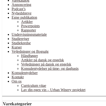
Varekatalog
Annoncering
Podcast’s
Nyhedsbreve
Egne publikation
Artikler
Powerpoints
Rapporter
Undervisningsmateriale
Studierejser
Studiekredse
Kurser
Vejledninger og Bogsalg
Håndbøger
Artikler på dansk og engelsk
Vejledninger på dansk og engelsk
Konsulentydelser på time- og dagbasis
Konsulentydelser
Kontakt
Om os
Curriculum vitae
Lav din egen vin – Urban Winery projektet
Varekategorier