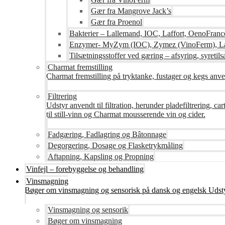
Gær fra Mangrove Jack’s
Gær fra Proenol
Bakterier – Lallemand, IOC, Laffort, OenoFranc
Enzymer- MyZym (IOC), Zymez (VinoFerm), Lal
Tilsætningsstoffer ved gæring – afsyring, syretilsæ
Charmat fremstilling
Charmat fremstilling på tryktanke, fustager og kegs anven
Filtrering
Udstyr anvendt til filtration, herunder pladefiltrering, c
til still-vinn og Charmat mousserende vin og cider.
Fadgæring, Fadlagring og Bâtonnage
Degorgering, Dosage og Flasketrykmåling
Aftapning, Kapsling og Propning
Vinfejl – forebyggelse og behandling
Vinsmagning
Bøger om vinsmagning og sensorisk på dansk og engelsk Udsty
Vinsmagning og sensorik
Bøger om vinsmagning