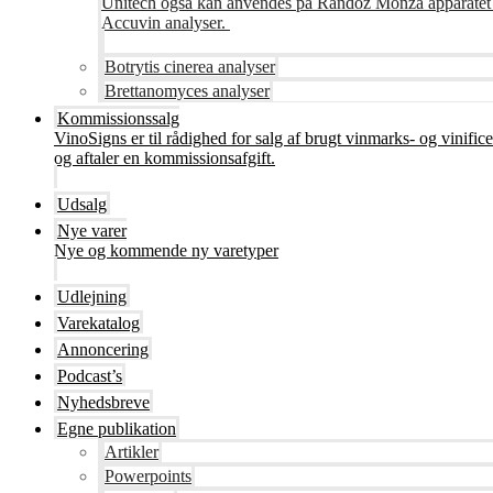
Unitech også kan anvendes på Randoz Monza apparatet so
Accuvin analyser.
Botrytis cinerea analyser
Brettanomyces analyser
Kommissionssalg
VinoSigns er til rådighed for salg af brugt vinmarks- og vinifi
og aftaler en kommissionsafgift.
Udsalg
Nye varer
Nye og kommende ny varetyper
Udlejning
Varekatalog
Annoncering
Podcast’s
Nyhedsbreve
Egne publikation
Artikler
Powerpoints