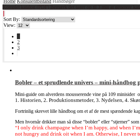
Home
Konsulentbistand
Håndbøger
Komplet katalog (PDF) Bemærk det tager op til 3 min at generere kat
Sort By:
View:
1
2
3
Bobler – et sprudlende univers – mini-håndbog
Mini-guide om alverdens mousserende vine på 109 minisider 
1. Historien, 2. Produktionsmetoder, 3. Nydelsen, 4. Skøn
Fortrinlig skrevet lille håndbog om et af de mest spændende kapit
Men hvornår drikker man så disse “bobler” eller “stjerner” s
“I only drink champagne when I’m happy, and when I’m sa
not hungry and drink oit when I am. Otherwise, I never t