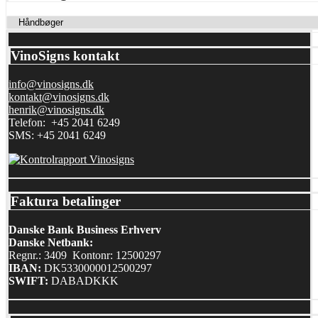
VinoSigns kontakt
info@vinosigns.dk
kontakt@vinosigns.dk
henrik@vinosigns.dk
Telefon: +45 2041 6249
SMS: +45 2041 6249
Faktura betalinger
Danske Bank Business Erhverv
Danske Netbank:
Regnr.: 3409 Kontonr: 12500297
IBAN:
DK5330000012500297
SWIFT:
DABADKKK