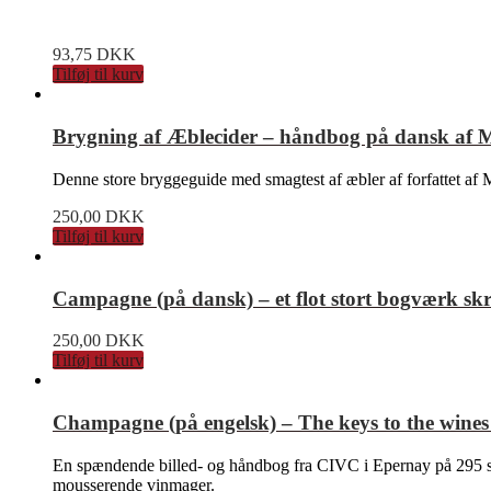
93,75
DKK
Tilføj til kurv
Brygning af Æblecider – håndbog på dansk af 
Denne store bryggeguide med smagtest af æbler af forfattet af Mi
250,00
DKK
Tilføj til kurv
Campagne (på dansk) – et flot stort bogværk sk
250,00
DKK
Tilføj til kurv
Champagne (på engelsk) – The keys to the wine
En spændende billed- og håndbog fra CIVC i Epernay på 295 s
mousserende vinmager.