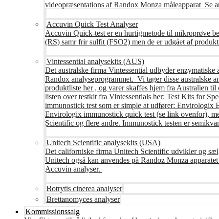
videopræsentations af Randox Monza måleapparat Se an
Accuvin Quick Test Analyser
Accuvin Quick-test er en hurtigmetode til mikroprøve be
(RS) samr frir sulfit (FSO2) men de er udgået af produkt
Vintessential analysekits (AUS)
Det australske firma Vintessential udbyder enzymatiske ana
Randox analyseprogrammet. Vi tager disse australske ana
produktliste her , og varer skaffes hjem fra Australie
listen over testkit fra Vintessentials her: Test Kits for 
immunostick test som er simple at udfører: Envirologix
Envirologix immunostick quick test (se link ovenfor), 
Scientific og flere andre. Immunostick testen er semikvant
Unitech Scientific analysekits (USA)
Det californiske firma Unitech Scientific udvikler og sæl
Unitech også kan anvendes på Randoz Monza apparatet so
Accuvin analyser.
Botrytis cinerea analyser
Brettanomyces analyser
Kommissionssalg