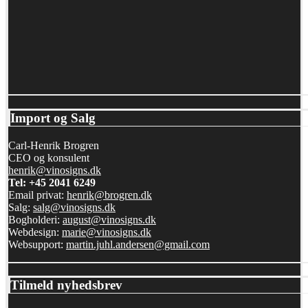
Import og Salg
Carl-Henrik Brogren
CEO og konsulent
henrik@vinosigns.dk
Tel: +45 2041 6249
Email privat:
henrik@brogren.dk
Salg:
salg@vinosigns.dk
Bogholderi:
august@vinosigns.dk
Webdesign:
marie@vinosigns.dk
Websupport:
martin.juhl.andersen@gmail.com
Tilmeld nyhedsbrev