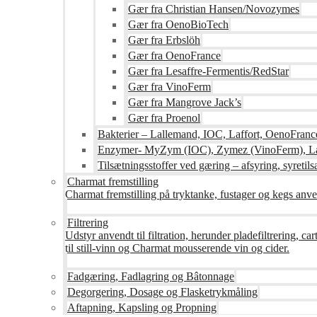
Gær fra Christian Hansen/Novozymes
Gær fra OenoBioTech
Gær fra Erbslöh
Gær fra OenoFrance
Gær fra Lesaffre-Fermentis/RedStar
Gær fra VinoFerm
Gær fra Mangrove Jack’s
Gær fra Proenol
Bakterier – Lallemand, IOC, Laffort, OenoFranc
Enzymer- MyZym (IOC), Zymez (VinoFerm), Lal
Tilsætningsstoffer ved gæring – afsyring, syretilsæ
Charmat fremstilling
Charmat fremstilling på tryktanke, fustager og kegs anven
Filtrering
Udstyr anvendt til filtration, herunder pladefiltrering, c
til still-vinn og Charmat mousserende vin og cider.
Fadgæring, Fadlagring og Bâtonnage
Degorgering, Dosage og Flasketrykmåling
Aftapning, Kapsling og Propning