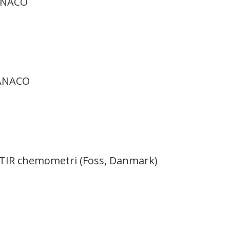
TANACO
TANACO
FTIR chemometri (Foss, Danmark)