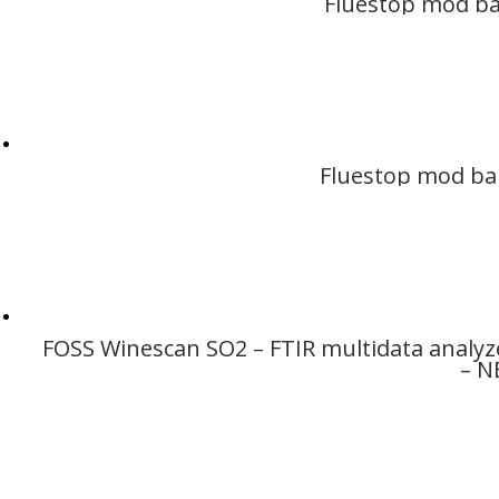
Fluestop mod ba
Fluestop mod ba
FOSS Winescan SO2 – FTIR multidata analyz
– N