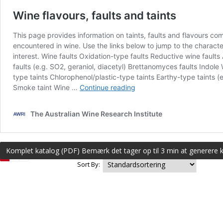
Komplet katalog (PDF) Bemærk det tager op til 3 min at generere 
Sort By: