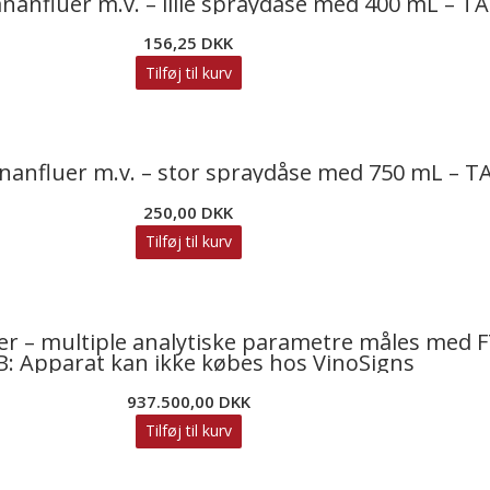
nanfluer m.v. – lille spraydåse med 400 mL – 
156,25
DKK
Tilføj til kurv
nanfluer m.v. – stor spraydåse med 750 mL – 
250,00
DKK
Tilføj til kurv
er – multiple analytiske parametre måles med 
B: Apparat kan ikke købes hos VinoSigns
937.500,00
DKK
Tilføj til kurv