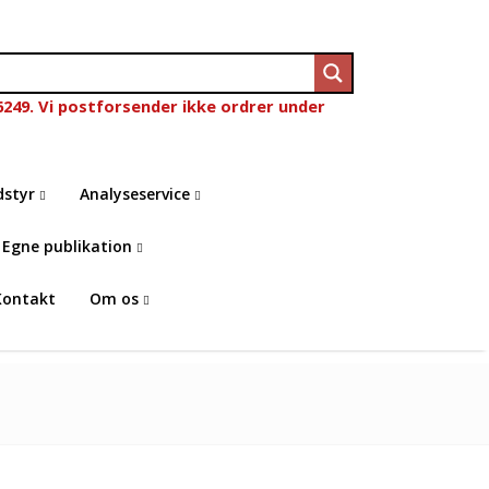
6249. Vi postforsender ikke ordrer under
dstyr
Analyseservice
Egne publikation
Kontakt
Om os