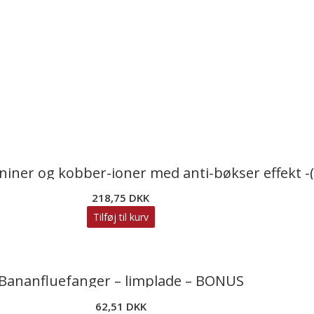
iner og kobber-ioner med anti-bøkser effekt -(
218,75
DKK
Tilføj til kurv
Bananfluefanger – limplade – BONUS
62,51
DKK