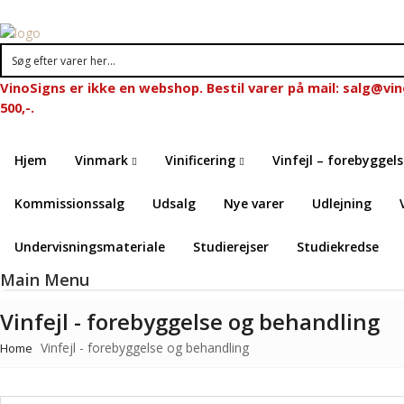
VinoSigns er ikke en webshop. Bestil varer på mail: salg@vi
500,-.
Hjem
Vinmark
Vinificering
Vinfejl – forebyggel
Kommissionssalg
Udsalg
Nye varer
Udlejning
Undervisningsmateriale
Studierejser
Studiekredse
Main Menu
Vinfejl - forebyggelse og behandling
Vinfejl - forebyggelse og behandling
Home