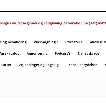
nosigns.dk. Spørgsmål og rådgivning til varekøb på (+45)2041
se og behandling
Vinsmagning
Etiketter
Analyseu
Varekatalog
Annoncering
Podcast’s
Nyhedsbreve
Kurser
Vejledninger og Bogsalg
Konsulentydelser