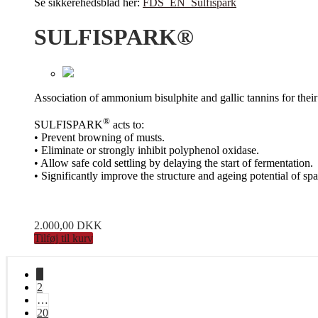
Se sikkerehedsblad her:
FDS_EN_Sulfispark
SULFISPARK®
Association of ammonium bisulphite and gallic tannins for their 
®
SULFISPARK
acts to:
• Prevent browning of musts.
• Eliminate or strongly inhibit polyphenol oxidase.
• Allow safe cold settling by delaying the start of fermentation.
• Significantly improve the structure and ageing potential of s
2.000,00
DKK
Tilføj til kurv
1
2
…
20