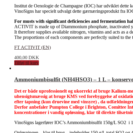
Institut de Oenologie de Champagne (IOC) har udviklet dette kom
VinoSigns har specielt udvalgt dette gærnæringsprodukt fra IOC
For musts with significant deficiencies and fermentation hal
ACTIVIT is made up of Diammonium phosphate, inactivated ye
It therefore supplies available nitrogen, vitamins and acts as a d
The proportions of each components are perfectly suited to the tr
FT ACTIVIT (EN)
400,00
DKK
Tilføj til kurv
Ammoniumbisulfit (NH4HSO3) – 1 L – konserveri
Det er både uprofessionelt og ukorrekt af bruge Kalium-meta
uhensigtsmæssig at bruge KMS ved forebyggelse af oxidation
efter tapning (kun druevine med vinsyre) , da udfældninge
Derfor anbefaler Pumpton College i Brighton, Comittee In
koncentrationer i vandig opløsning, klar til direkte tilsætni
VinoSigns lagerfører IOC’s Ammoniumbisulfit 150g/L SO2 i 10
Opløsningen – klar til brug – indeholder 150 g/L total SO2 og 