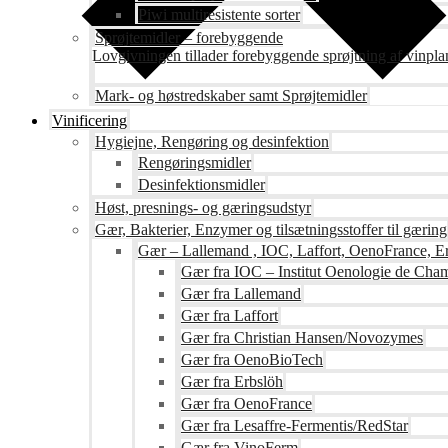
Piwi multiresistente sorter
Sprøjtemidler – forebyggende
Lovgivningen tillader forebyggende sprøjtning af vinpla
Mark- og høstredskaber samt Sprøjtemidler
Vinificering
Hygiejne, Rengøring og desinfektion
Rengøringsmidler
Desinfektionsmidler
Høst, presnings- og gæringsudstyr
Gær, Bakterier, Enzymer og tilsætningsstoffer til gæring
Gær – Lallemand , IOC, Laffort, OenoFrance, Er
Gær fra IOC – Institut Oenologie de Ch
Gær fra Lallemand
Gær fra Laffort
Gær fra Christian Hansen/Novozymes
Gær fra OenoBioTech
Gær fra Erbslöh
Gær fra OenoFrance
Gær fra Lesaffre-Fermentis/RedStar
Gær fra VinoFerm