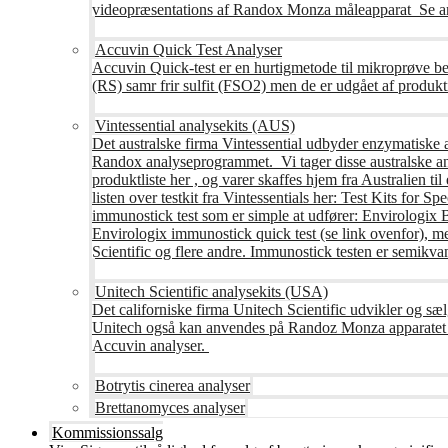
videopræsentations af Randox Monza måleapparat Se an
Accuvin Quick Test Analyser
Accuvin Quick-test er en hurtigmetode til mikroprøve be
(RS) samr frir sulfit (FSO2) men de er udgået af produkt
Vintessential analysekits (AUS)
Det australske firma Vintessential udbyder enzymatiske ana
Randox analyseprogrammet. Vi tager disse australske ana
produktliste her , og varer skaffes hjem fra Australie
listen over testkit fra Vintessentials her: Test Kits for 
immunostick test som er simple at udfører: Envirologix
Envirologix immunostick quick test (se link ovenfor), 
Scientific og flere andre. Immunostick testen er semikvant
Unitech Scientific analysekits (USA)
Det californiske firma Unitech Scientific udvikler og sæl
Unitech også kan anvendes på Randoz Monza apparatet so
Accuvin analyser.
Botrytis cinerea analyser
Brettanomyces analyser
Kommissionssalg