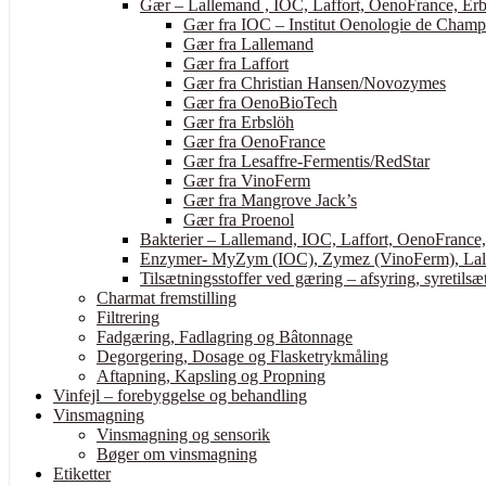
Gær – Lallemand , IOC, Laffort, OenoFrance, Erb
Gær fra IOC – Institut Oenologie de Cham
Gær fra Lallemand
Gær fra Laffort
Gær fra Christian Hansen/Novozymes
Gær fra OenoBioTech
Gær fra Erbslöh
Gær fra OenoFrance
Gær fra Lesaffre-Fermentis/RedStar
Gær fra VinoFerm
Gær fra Mangrove Jack’s
Gær fra Proenol
Bakterier – Lallemand, IOC, Laffort, OenoFrance
Enzymer- MyZym (IOC), Zymez (VinoFerm), Lall
Tilsætningsstoffer ved gæring – afsyring, syretilsæt
Charmat fremstilling
Filtrering
Fadgæring, Fadlagring og Bâtonnage
Degorgering, Dosage og Flasketrykmåling
Aftapning, Kapsling og Propning
Vinfejl – forebyggelse og behandling
Vinsmagning
Vinsmagning og sensorik
Bøger om vinsmagning
Etiketter