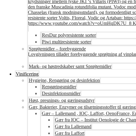
krydsninger imellem tyske JKI ‘s Villaris (PIWI) og en 
den franske Muscadinia rotundifolia mutant. Vodoc modne
Chasselas (fransk modningsstndard), og formodentligt s
resistente sorter Voltis, Floreal, Vodic og Artaban
https://www.youtube.com/watch?v=oUmHqDK7U_8 Krite
ResDur polyresistente sorter
Piwi multiresistente sorter
Sprøjtemidler – forebyggende
Lovgivningen tillader forebyggende sprøjtning af vinpla
Mark- og høstredskaber samt Sprøjtemidler
Vinificering
Hygiejne, Rengøring og desinfektion
Rengøringsmidler
Desinfektionsmidler
Høst, presnings- og gæringsudstyr
Gær, Bakterier, Enzymer og tilsætningsstoffer til gæring
Gær – Lallemand , IOC, Laffort, OenoFrance, Er
Gær fra IOC – Institut Oenologie de Ch
Gær fra Lallemand
Gær fra Laffort