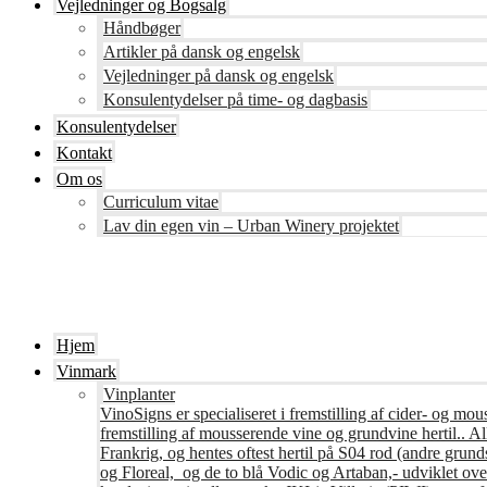
Vejledninger og Bogsalg
Håndbøger
Artikler på dansk og engelsk
Vejledninger på dansk og engelsk
Konsulentydelser på time- og dagbasis
Konsulentydelser
Kontakt
Om os
Curriculum vitae
Lav din egen vin – Urban Winery projektet
Hjem
Vinmark
Vinplanter
VinoSigns er specialiseret i fremstilling af cider- og mo
fremstilling af mousserende vine og grundvine hertil.. All
Frankrig, og hentes oftest hertil på S04 rod (andre grunds
og Floreal, og de to blå Vodic og Artaban,- udviklet ov