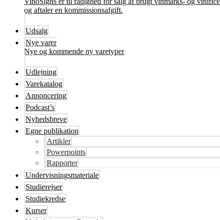
VinoSigns er til rådighed for salg af brugt vinmarks- og vinifi
og aftaler en kommissionsafgift.
Udsalg
Nye varer
Nye og kommende ny varetyper
Udlejning
Varekatalog
Annoncering
Podcast’s
Nyhedsbreve
Egne publikation
Artikler
Powerpoints
Rapporter
Undervisningsmateriale
Studierejser
Studiekredse
Kurser