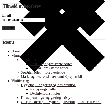
Tilmeld nyhedsbrev
Email:
Menu
Hjem
Vinmark
Vinplanter
ResDur polyresistente sorter
Piwi multiresistente sorter
Sprøjtemidler – forebyggende
Mark- og høstredskaber samt Sprøjtemidler
Vinificering
Hygiejne, Rengøring og desinfektion
Rengøringsmidler
Desinfektionsmidler
Høst, presnings- og gæringsudstyr
Gær, Bakterier, Enzymer og tilsætningsstoffer til gæring