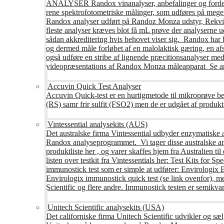
ANALYSER Randox vinanalyser, anbefalinger og fordele R
rene spektrofotometriske målinger, som udføres på mege
Randox analyser udført på Randoz Monza udstyr, Rekvire
fleste analyser kræves blot få mL prøve der analyserne 
sådan akkreditering hvis behovet viser sig. Randox har b
og dermed måle forløbet af en malolaktisk gæring, en af
også udføre en stribe af lignende præcitionsanalyser med 
videopræsentations af Randox Monza måleapparat Se an
Accuvin Quick Test Analyser
Accuvin Quick-test er en hurtigmetode til mikroprøve be
(RS) samr frir sulfit (FSO2) men de er udgået af produkt
Vintessential analysekits (AUS)
Det australske firma Vintessential udbyder enzymatiske ana
Randox analyseprogrammet. Vi tager disse australske ana
produktliste her , og varer skaffes hjem fra Australie
listen over testkit fra Vintessentials her: Test Kits for 
immunostick test som er simple at udfører: Envirologix
Envirologix immunostick quick test (se link ovenfor), 
Scientific og flere andre. Immunostick testen er semikvant
Unitech Scientific analysekits (USA)
Det californiske firma Unitech Scientific udvikler og sæl