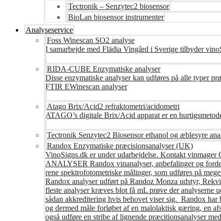
Tectronik – Senzytec2 biosensor
BioLan biosensor instrumenter
Analyseservice
Foss Winescan SO2 analyse
I samarbejde med Flädia Vingård i Sverige tilbyder vinoS
RIDA-CUBE Enzymatiske analyser
Disse enzymatiske analyser kan udføres på alle typer pr
FTIR EWinescan analyser
Atago Brix/Acid2 refraktometri/acidometri
ATAGO’s digitale Brix/Acid apparat er en hurtigsmetod
Tectronik Senzytec2 Biosensor ethanol og æblesyre ana
Randox Enzymatiske præcisionsanalyser (UK)
VinoSigns.dk er under udarbejdelse. Kontakt vinmager 
ANALYSER Randox vinanalyser, anbefalinger og fordele R
rene spektrofotometriske målinger, som udføres på mege
Randox analyser udført på Randoz Monza udstyr, Rekvire
fleste analyser kræves blot få mL prøve der analyserne 
sådan akkreditering hvis behovet viser sig. Randox har b
og dermed måle forløbet af en malolaktisk gæring, en af
også udføre en stribe af lignende præcitionsanalyser med 