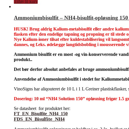
Tilføj til kurv
Ammoniumbisulfit – NH4-bisulfit-opløsning 150
HUSK! Brug aldrig Kalium-metabisulfit eller andre kaliumfo
flasken efter den endelige tapning og propning er til stede o
Nye Kalium-ioner tilsat efter kuldestabilisering vil langsomt
dannes, og f.eks. ødelægge langtidsbobling i mousserende vi
Ammonium bisulfit er en most -og vin-konserverende vandig
produkt..
Det bør derfor absolut anbefales at bruge ammoniumbisulfit
Anvendelse af Ammoniumbisulfit i stedet for Kaliummetabisu
VinoSigns har aliqouteret de 10 L i 1 L Greiner plastiskflasker
Dosering: 10 ml “NH4 Solution 150” opløsning frigør 1.5
Se datasheet for produktet her:
FT_EN_Bisulfite_NH4_150
FDS_EN_Bisulfite_NH4