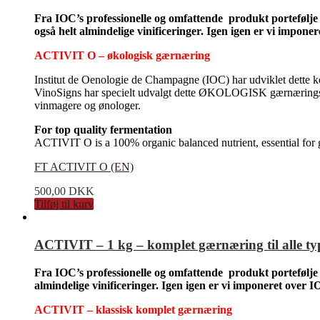
Fra IOC’s professionelle og omfattende produkt portefø
også helt almindelige vinificeringer. Igen igen er vi impo
ACTIVIT O – økologisk gærnæring
Institut de Oenologie de Champagne (IOC) har udviklet dette kom
VinoSigns har specielt udvalgt dette ØKOLOGISK gærnæringsprod
vinmagere og ønologer.
For top quality fermentation
ACTIVIT O is a 100% organic balanced nutrient, essential for gr
FT ACTIVIT O (EN)
500,00
DKK
Tilføj til kurv
ACTIVIT – 1 kg – komplet gærnæring til alle typ
Fra IOC’s professionelle og omfattende produkt portefølj
almindelige vinificeringer. Igen igen er vi imponeret over
ACTIVIT –
klassisk
komplet gærnæring