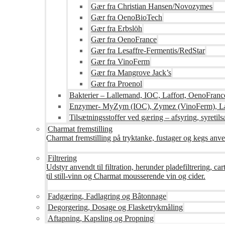
Gær fra Christian Hansen/Novozymes
Gær fra OenoBioTech
Gær fra Erbslöh
Gær fra OenoFrance
Gær fra Lesaffre-Fermentis/RedStar
Gær fra VinoFerm
Gær fra Mangrove Jack’s
Gær fra Proenol
Bakterier – Lallemand, IOC, Laffort, OenoFranc
Enzymer- MyZym (IOC), Zymez (VinoFerm), Lal
Tilsætningsstoffer ved gæring – afsyring, syretilsæ
Charmat fremstilling
Charmat fremstilling på tryktanke, fustager og kegs anven
Filtrering
Udstyr anvendt til filtration, herunder pladefiltrering, c
til still-vinn og Charmat mousserende vin og cider.
Fadgæring, Fadlagring og Bâtonnage
Degorgering, Dosage og Flasketrykmåling
Aftapning, Kapsling og Propning