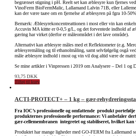
begrænset stigning i pH. Reelt set kan æblesyre kun fjernes ve
VinoFerm BioFermMalic, Lallamand Lalvin 71B, eller Lallemend
kan der være taæe om en fjernelse af æblesyren på fgra 10-50
Bemærk: Æblesyrekoncentreattionen i most eller vin kan enkels
Accuvin MA kittte er 0-0,5 g/L, og det forventede indhold af æbl
gæring har virket (derfor er måleområdet i det lave område).
Alternativt kan æblesyre måles med et Reflektometer (e.g. Merc
æblesyremåling og til ethanolmåling, samt selvfølgelig osgå
måle æblesyre indhold i most og vin vil dog altid være de mat
Se mine artikler i Vinpressen i 2019 om Analysere – Del 1 og
93,75
DKK
Tilføj til kurv
ACTI-PROTECT+ – 1 kg – gær-rehydreringsstabili
Fra IOC’s professionelle og omfattende produkt portefølj
produkternes professionelle performance: Vi anbefaler der
gær-cellemembranen integretet og stabiliseret, hvilket kan 
Produktet har mange ligheder med GO-FERM fra Lallemand s