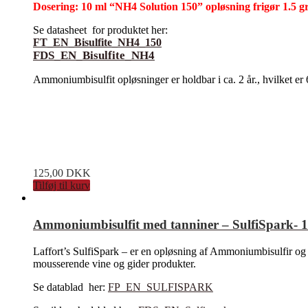
Dosering: 10 ml “NH4 Solution 150” opløsning frigør 1.5
Se datasheet for produktet her:
FT_EN_Bisulfite_NH4_150
FDS_EN_Bisulfite_NH4
Ammoniumbisulfit opløsninger er holdbar i ca. 2 år., hvilket er
125,00
DKK
Tilføj til kurv
Ammoniumbisulfit med tanniner – SulfiSpark- 10
Laffort’s SulfiSpark – er en opløsning af Ammoniumbisulfir og
mousserende vine og gider produkter.
Se datablad her:
FP_EN_SULFISPARK