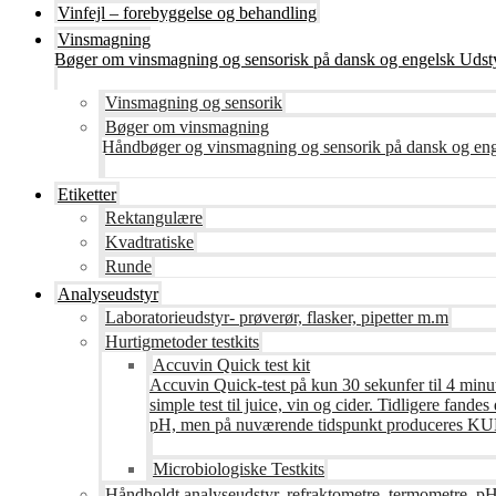
Vinfejl – forebyggelse og behandling
Vinsmagning
Bøger om vinsmagning og sensorisk på dansk og engelsk Udsty
Vinsmagning og sensorik
Bøger om vinsmagning
Håndbøger og vinsmagning og sensorik på dansk og en
Etiketter
Rektangulære
Kvadtratiske
Runde
Analyseudstyr
Laboratorieudstyr- prøverør, flasker, pipetter m.m
Hurtigmetoder testkits
Accuvin Quick test kit
Accuvin Quick-test på kun 30 sekunfer til 4 minut
simple test til juice, vin og cider. Tidligere fa
pH, men på nuværende tidspunkt produceres KUN te
Microbiologiske Testkits
Håndholdt analyseudstyr, refraktometre, termometre, pH