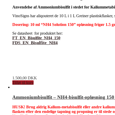
Anvendelse af Ammoniumbisulfit i stedet for Kaliummetabisu
VinoSigns har aliqouteret de 10 L i 1 L Greiner plastiskflasker
Dosering: 10 ml “NH4 Solution 150” opløsning frigør 1.5
Se datasheet for produktet her:
FT_EN_Bisulfite_NH4_150
FDS_EN_Bisulfite_NH4
1.500,00
DKK
Tilføj til kurv
Ammoniumbisulfit – NH4-bisulfit-opløsning 150 
HUSK! Brug aldrig Kalium-metabisulfit eller andre kaliumfo
flasken efter den endelige tapning og propning er til stede o