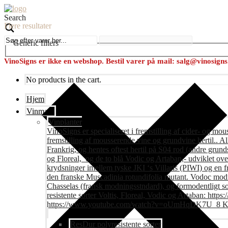
Search
Flere resultater
Generic filters
VinoSigns er ikke en webshop. Bestil varer på mail: salg@vinosign
No products in the cart.
Hjem
Vinmark
Vinplanter
VinoSigns er specialiseret i fremstilling af cider- og mo
fremstilling af mousserende vine og grundvine hertil.. All
Frankrig, og hentes oftest hertil på S04 rod (andre grunds
og Floreal, og de to blå Vodic og Artaban,- udviklet ov
krydsninger imellem tyske JKI ‘s Villaris (PIWI) og en 
den franske Muscadinia rotundifolia mutant. Vodoc modne
Chasselas (fransk modningsstndard), og formodentligt s
resistente sorter Voltis, Floreal, Vodic og Artaban
https://www.youtube.com/watch?v=oUmHqDK7U_8 Krite
ResDur polyresistente sorter