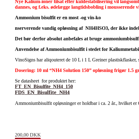
Nye Kalium-ioner tilsat efter kuldestabilisering vil langsomt
dannes, og f.eks. ødelægge langtidsbobling i mousserende vi
Ammonium bisulfit er en most -og vin-ko
nserverende vandig opløsning af NH4HSO3, der ikke indehol
Det bør derfor absolut anbefales at bruge ammoniumbisulfit
Anvendelse af Ammoniumbisulfit i stedet for Kaliummetabisu
VinoSigns har aliqouteret de 10 L i 1 L Greiner plastiskflasker
Dosering: 10 ml “NH4 Solution 150” opløsning frigør 1.5
Se datasheet for produktet her:
FT_EN_Bisulfite_NH4_150
FDS_EN_Bisulfite_NH4
Ammoniumbisulfit opløsninger er holdbar i ca. 2 år., hvilket er
200,00
DKK