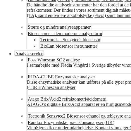
De håndholdte analyseinstrumenter har den fordel at de 
refraktometer. Der findes i vores sortiment digitalt måle
(TA), samt endvidere alkoholstyrke (%vol) samt tanninin
Større og mindre analyseapparater
Biosensorer – den moderne analyseform
Tectronik – Senzytec2 biosensor
BioLan biosensor instrumenter
Analyseservice
Foss Winescan SO2 analyse
I samarbejde med Flädia Vingård i Sverige tilbyder vinoS
RIDA-CUBE Enzymatiske analyser
Disse enzymatiske analyser kan udføres på alle typer pr
FTIR EWinescan analyser
Atago Brix/Acid2 refraktometri/acidometri
ATAGO’s digitale Brix/Acid apparat er en hurtigsmetod
Tectronik Senzytec2 Biosensor ethanol og æblesyre ana
Randox Enzymatiske præcisionsanalyser (UK)
VinoSigns.dk er under udarbejdelse. Kontakt vinmager 