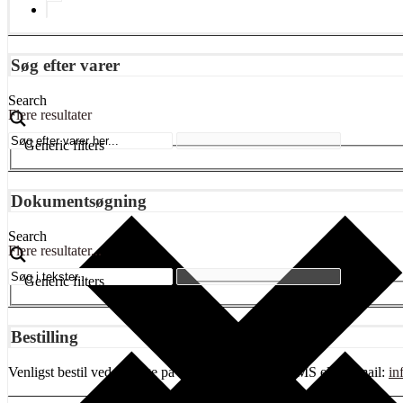
Søg efter varer
Search
Flere resultater
Generic filters
Dokumentsøgning
Search
Flere resultater...
Generic filters
Bestilling
Venligst bestil ved at ringe på tlf 20416249, send SMS eller Email:
in