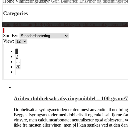
Home
Vinificeringsudstyr
Gær, Bakterier, Enzymer og tilsætningsstof
Categories
Komplet katalog (PDF) Bemærk det tager op til 3 min at generere kat
Sort By:
View:
1
2
…
20
Acidex dobbeltsalt afsyringsmiddel – 100 gram/7
Dobbeltsalt afsyringsmetoden er den mest anvendte til nedbrin
Begge afsyringsmetoder med dobbeltsalt og enkeltsalt fjerne før
vinsyre, men calciumcarbonatet neutraliserer også æblesyren, 
ikke fra mosten eller vinen, men pH kan sænkes ved at den dan