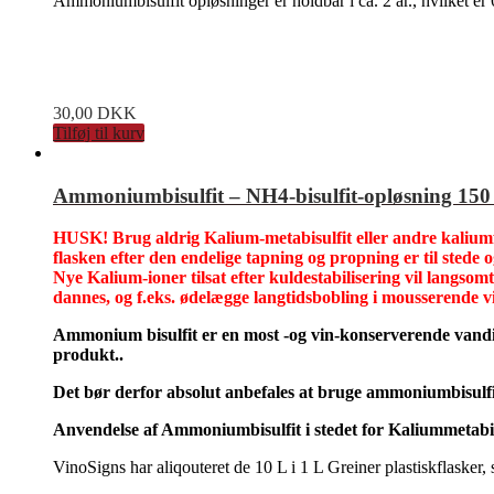
Ammoniumbisulfit opløsninger er holdbar i ca. 2 år., hvilket er
30,00
DKK
Tilføj til kurv
Ammoniumbisulfit – NH4-bisulfit-opløsning 150
HUSK! Brug aldrig Kalium-metabisulfit eller andre kaliumfo
flasken efter den endelige tapning og propning er til stede o
Nye Kalium-ioner tilsat efter kuldestabilisering vil langsomt
dannes, og f.eks. ødelægge langtidsbobling i mousserende vi
Ammonium bisulfit er en most -og vin-konserverende vandig
produkt..
Det bør derfor absolut anbefales at bruge ammoniumbisulfit
Anvendelse af Ammoniumbisulfit i stedet for Kaliummetabisu
VinoSigns har aliqouteret de 10 L i 1 L Greiner plastiskflasker