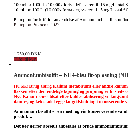
100 ml pr 1000 L (10.000x fortyndet) svarer til 15 mg/L tota
10 mL pr. 100 L (10.000x fortyndet) svarer til 15 mg/L total 
Plumpton forskrift for anvendelse af Ammoniumbisulfit kan fin
Plumpton Protocols 2023
1.250,00
DKK
Tilføj til kurv
Ammoniumbisulfit – NH4-bisulfit-opløsning (NH4
HUSK! Brug aldrig Kalium-metabisulfit eller andre kaliumfo
flasken efter den endelige tapning og propning er til stede o
Nye Kalium-ioner tilsat efter kuldestabilisering vil langsomt
dannes, og f.eks. ødelægge langtidsbobling i mousserende vi
Ammonium bisulfit er en most -og vin-konserverende vandig
produkt..
Det bør derfor absolut anbefales at bruge ammoniumbisulfit