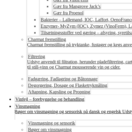
Gær fra Mangrove Jack’s
Gær fra Proenol
Bakterier – Lallemand, IOC, Laffort, OenoFranc
Enzymer- MyZym (IOC), Zymez (VinoFerm), Lal
Tilsætningsstoffer ved gæring – afsyring, syretilsæ
Charmat fremstilling
Charmat fremstilling på tryktanke, fustager og kegs anven
Filtrering
Udstyr anvendt til filtration, herunder pladefiltrering, c
til still-vinn og Charmat mousserende vin og cider.
Fadgæring, Fadlagring og Bâtonnage
Degorgering, Dosage og Flasketrykmåling
Aftapning, Kapsling og Propning
Vinfejl – forebyggelse og behandling
Vinsmagning
Bøger om vinsmagning og sensorisk på dansk og engelsk Udsty
Vinsmagning og sensorik
Bøger om vinsmagning