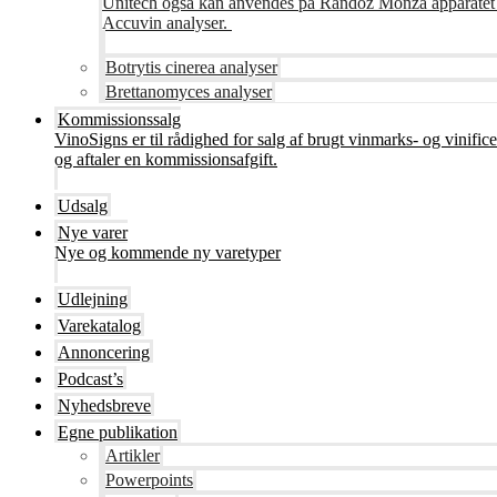
Unitech også kan anvendes på Randoz Monza apparatet so
Accuvin analyser.
Botrytis cinerea analyser
Brettanomyces analyser
Kommissionssalg
VinoSigns er til rådighed for salg af brugt vinmarks- og vinifi
og aftaler en kommissionsafgift.
Udsalg
Nye varer
Nye og kommende ny varetyper
Udlejning
Varekatalog
Annoncering
Podcast’s
Nyhedsbreve
Egne publikation
Artikler
Powerpoints