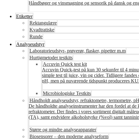
Håndbøger og vinsmagning og sensorik på dansk og en
Etiketter
Rektangulære
Kvadtratiske
Runde
Analyseudstyr
Laboratorieudstyr- prøverør, flasker, pipetter m.m
Hurtigmetoder testkits
Accuvin Quick test kit
Accuvin Quick-test på kun 30 sekunfer til 4 minut
simple test til juice, vin og cider. Tidligere fa
pH, men på nuværende tidspunkt produceres KUN te
Microbiologiske Testkits
Håndholdt analyseudstyr, refraktometre, termometre, pH
De håndholdte analyseinstrumenter har den fordel at de 
refraktometer. Der findes i vores sortiment digitalt måle
(TA), samt endvidere alkoholstyrke (%vol) samt tanninin
Større og mindre analyseapparater
Biosensorer – den moderne analyseform