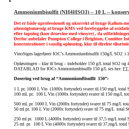
Ammoniumbisulfit (NH4HSO3) – 10 L – konserve
Det er både uprofessionelt og ukorrekt af bruge Kalium-meta
uhensigtsmæssig at bruge KMS ved forebyggelse af oxidation
efter tapning (kun druevine med vinsyre) , da udfældninge
Derfor anbefaler Pumpton College i Brighton, Comittee In
koncentrationer i vandig opløsning, klar til direkte tilsætni
VinoSigns lagerfører IOC’s Ammoniumbisulfit 150g/L SO2 i 10
Opløsningen – klar til brug – indeholder 150 g/L total SO2 og 
DATABLAD for IOCs Ammoniumbisulfit 150 g/L ses her:
FT
Dosering ved brug af “AmmoniumBisulfit 150”:
1 L pr. 1000 L Vin (1000x fortyndet) svarer til 150 mg/L tota
100 mL pr. 100 L Vin (1000x fortyndet) svarer til 150 mg/L t
500 mL pr. 1000 L Vin (2000x fortyndet) svarer til 75 mg/L t
50 ml pr. 100 L Vin (2000x fortyndet) svare til 75 mg/L total
250 ml pr. 1000 L (4000x fortyndet) svarer til 37,5 mg/L tota
25 ml pr. 100 L Vin (4000x fortyndet) svarer til 37,mg/L tot