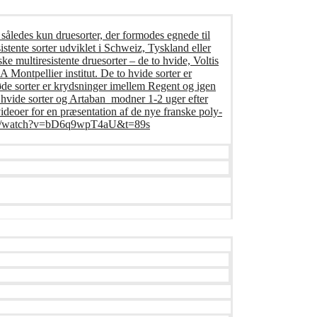
 således kun druesorter, der formodes egnede til
istente sorter udviklet i Schweiz, Tyskland eller
ke multiresistente druesorter – de to hvide, Voltis
Montpellier institut. De to hvide sorter er
øde sorter er krydsninger imellem Regent og igen
o hvide sorter og Artaban modner 1-2 uger efter
deoer for en præsentation af de nye franske poly-
e.com/watch?v=bD6q9wpT4aU&t=89s