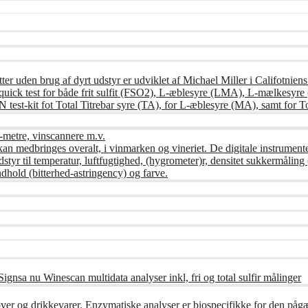
ter uden brug af dyrt udstyr er udviklet af Michael Miller i Califotnien
ndes quick test for både frit sulfit (FSO2), L-æblesyre (LMA), L-mælke
st-kit fot Total Titrebar syre (TA), for L-æblesyre (MA), samt for To
-metre, vinscannere m.v.
kan medbringes overalt, i vinmarken og vineriet. De digitale instrument
udstyr til temperatur, luftfugtighed, (hygrometer)r, densitet sukkermåli
dhold (bitterhed-astringency) og farve.
ignsa nu Winescan multidata analyser inkl, fri og total sulfir målinger
øver og drikkevarer. Enzymatiske analyser er biospecifikke for den på