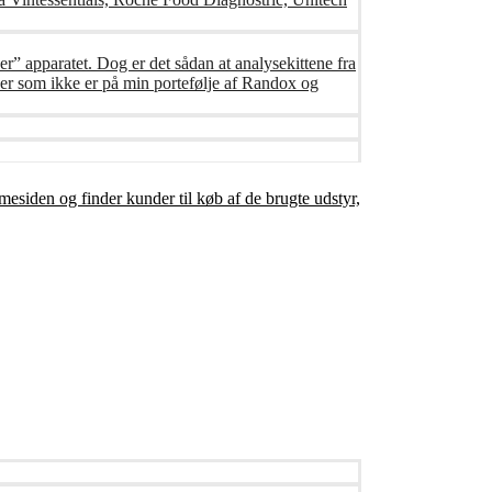
er” apparatet. Dog er det sådan at analysekittene fra
er som ikke er på min portefølje af Randox og
mesiden og finder kunder til køb af de brugte udstyr,