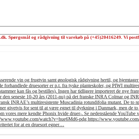
s.dk. Spørgsmål og rådgivning til varekøb på (+45)20416249. Vi postf
usserende vin og frugtvin samt ønologisk rådgivning hertil, og hjemtager
e forhandlede druesorter er p.t. fra tyske planteskoler, og PIWI multires
tammer kan fås og bestilles). Ingen har tidligere importeret de nye frans
er den seneste 10-20 års (2011-nu) på det franske INRA Colmar og INRA 
fransk INRAE’s multiresistente Muscadinia rotundifolia mutant. De to r
r givetvis for sent til at være egnet til dyrkning i Danmark, men de t
om vores mere kendte Phonix hvide druer-. Se nedenstående YouTube vi
: https://www.youtube.com/watch?v=hue6Md6-pdg https://www.youtub
riet for at en druesort egner…