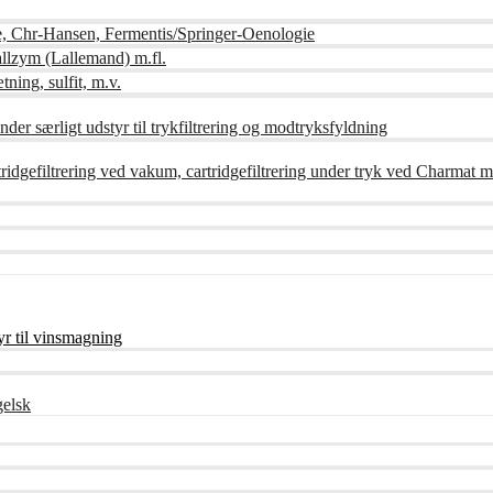
e, Chr-Hansen, Fermentis/Springer-Oenologie
lzym (Lallemand) m.fl.
tning, sulfit, m.v.
der særligt udstyr til trykfiltrering og modtryksfyldning
artridgefiltrering ved vakum, cartridgefiltrering under tryk ved Charmat m
r til vinsmagning
gelsk