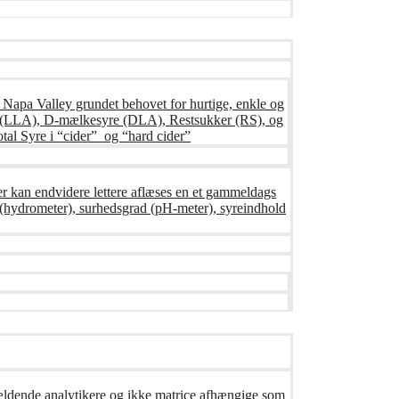
s Napa Valley grundet behovet for hurtige, enkle og
syre (LLA), D-mælkesyre (DLA), Restsukker (RS), og
tal Syre i “cider” og “hard cider”
er kan endvidere lettere aflæses en et gammeldags
ng (hydrometer), surhedsgrad (pH-meter), syreindhold
gældende analytikere og ikke matrice afhængige som