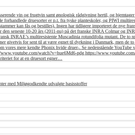
usserende vin og frugtvin samt ønologisk rådgivning hertil, og hjemtager
e forhandlede druesorter er p.t. fra tyske planteskoler, og PIWI multires
tammer kan fås og bestilles). Ingen har tidligere importeret de nye frans
er den seneste 10-20 års (2011-nu) på det franske INRA Colmar og INRA 
fransk INRAE’s multiresistente Muscadinia rotundifolia mutant. De to r
r givetvis for sent til at være egnet til dyrkning i Danmark, men de t
om vores mere kendte Phonix hvide druer-. Se nedenstående YouTube vi
: https://www.youtube.com/watch?v=hue6Md6-pdg https://www.youtub
riet for at en druesort egner…
nter med Miljøgodkendte udvalgte basisstoffer