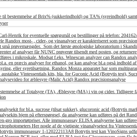
e til bestemmelse af Brix% (sukkerindhold) og TA% (syreindhold) samt
yser
Carl-Henrik for eventuelle spørgsmål og bestillinger på telefon: 20
andox most- , cider- og vinanalyser er karakteriseret som præcisions
t små prøvemængder. Som det første ønologiske laboratorium i Skandin
nter af analyser får NUNC prøverør tilsendt med posten, og returnere 
udføres i mikroskale. Modsat f.eks. Winescan analyzer can Randox anal
l.a. en præcis analyser for ethanol, og kan analyse bl.a også indhold af
syring, eller syretilsætning. Randox Monza apparatet har som multipar
austalske Vintessentials kits, bla. for Guconic Acid (Botrytis test), S
alysevideo for æblesyre (Malic Acid) Randox præcisionsanalyse
stemmelse af Totalsyre (TA), Æblesyre (MA) i vin og cider. Tidligere 
ion
lysekit for bl.a. sucrose (tilsat sukker), glucoronic acid (Botrytis mark
lysekits hjem på efterspørgsel, da analyserne kan udføres på det Rando
n til en-gro importøtpriser. Alle immunoassay ELISA analyserne kan ud
Spectrophotometers Her nogle af de vigtigste vinanalysetest fra Vintessen
 Botrytis immunoassay 1-120222113A8 Botrytis test kan VinoSigns udfør
med Norgen PCR-test, eller med ELISA test for Glucoronsyre, som fås fr