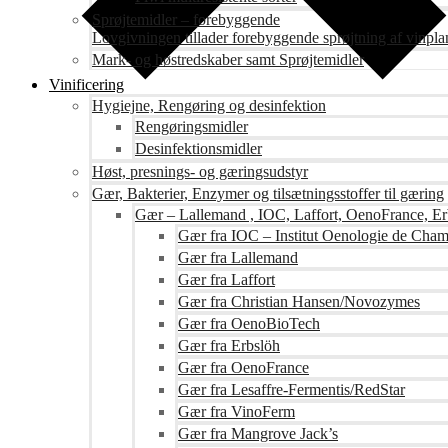
Sprøjtemidler – forebyggende
Lovgivningen tillader forebyggende sprøjtning af vinpla
Mark- og høstredskaber samt Sprøjtemidler
Vinificering
Hygiejne, Rengøring og desinfektion
Rengøringsmidler
Desinfektionsmidler
Høst, presnings- og gæringsudstyr
Gær, Bakterier, Enzymer og tilsætningsstoffer til gæring
Gær – Lallemand , IOC, Laffort, OenoFrance, Er
Gær fra IOC – Institut Oenologie de Cha
Gær fra Lallemand
Gær fra Laffort
Gær fra Christian Hansen/Novozymes
Gær fra OenoBioTech
Gær fra Erbslöh
Gær fra OenoFrance
Gær fra Lesaffre-Fermentis/RedStar
Gær fra VinoFerm
Gær fra Mangrove Jack’s