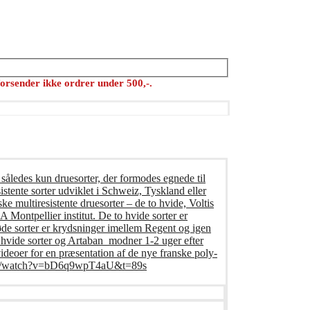
orsender ikke ordrer under 500,-.
 således kun druesorter, der formodes egnede til
istente sorter udviklet i Schweiz, Tyskland eller
ke multiresistente druesorter – de to hvide, Voltis
Montpellier institut. De to hvide sorter er
øde sorter er krydsninger imellem Regent og igen
o hvide sorter og Artaban modner 1-2 uger efter
deoer for en præsentation af de nye franske poly-
e.com/watch?v=bD6q9wpT4aU&t=89s