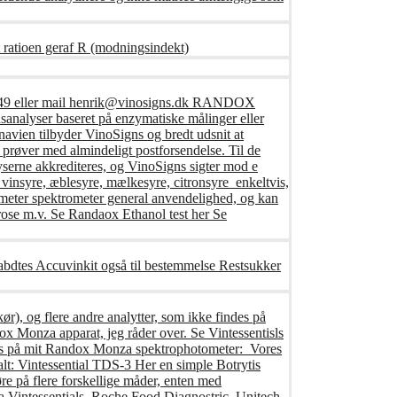
 ratioen geraf R (modningsindekt)
416249 eller mail henrik@vinosigns.dk RANDOX
analyser baseret på enzymatiske målinger eller
avien tilbyder VinoSigns og bredt udsnit at
prøver med almindeligt postforsendelse. Til de
yserne akkrediteres, og VinoSigns sigter mod e
 vinsyre, æblesyre, mælkesyre, citronsyre enkeltvis,
ameter spektrometer general anvendelighed, og kan
ucrose m.v. Se Randaox Ethanol test her Se
fabdtes Accuvinkit også til bestemmelse Restsukker
ør), og flere andre analytter, som ikke findes på
x Monza apparat, jeg råder over. Se Vintessentisls
føres på mit Randox Monza spektrophotometer: Vores
tialt: Vintessential TDS-3 Her en simple Botrytis
e på flere forskellige måder, enten med
a Vintessentials, Roche Food Diagnostric, Unitech