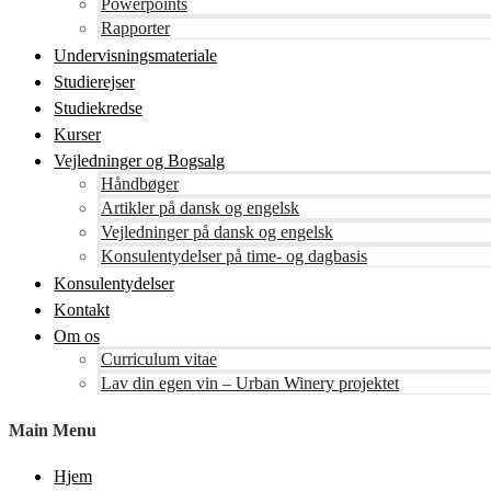
Powerpoints
Rapporter
Undervisningsmateriale
Studierejser
Studiekredse
Kurser
Vejledninger og Bogsalg
Håndbøger
Artikler på dansk og engelsk
Vejledninger på dansk og engelsk
Konsulentydelser på time- og dagbasis
Konsulentydelser
Kontakt
Om os
Curriculum vitae
Lav din egen vin – Urban Winery projektet
Main Menu
Hjem