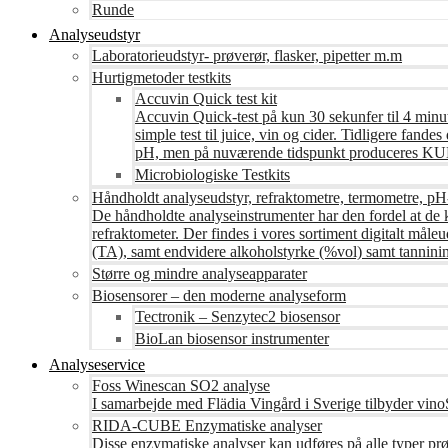
Runde
Analyseudstyr
Laboratorieudstyr- prøverør, flasker, pipetter m.m
Hurtigmetoder testkits
Accuvin Quick test kit
Accuvin Quick-test på kun 30 sekunfer til 4 minut
simple test til juice, vin og cider. Tidligere fa
pH, men på nuværende tidspunkt produceres KUN te
Microbiologiske Testkits
Håndholdt analyseudstyr, refraktometre, termometre, pH
De håndholdte analyseinstrumenter har den fordel at de 
refraktometer. Der findes i vores sortiment digitalt måle
(TA), samt endvidere alkoholstyrke (%vol) samt tanninin
Større og mindre analyseapparater
Biosensorer – den moderne analyseform
Tectronik – Senzytec2 biosensor
BioLan biosensor instrumenter
Analyseservice
Foss Winescan SO2 analyse
I samarbejde med Flädia Vingård i Sverige tilbyder vinoS
RIDA-CUBE Enzymatiske analyser
Disse enzymatiske analyser kan udføres på alle typer pr