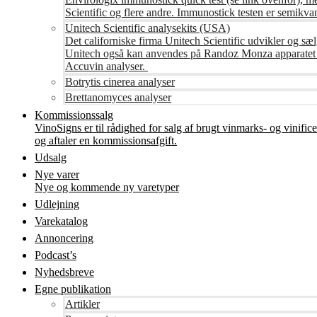
Scientific og flere andre. Immunostick testen er semikvant
Unitech Scientific analysekits (USA)
Det californiske firma Unitech Scientific udvikler og sæl
Unitech også kan anvendes på Randoz Monza apparatet so
Accuvin analyser.
Botrytis cinerea analyser
Brettanomyces analyser
Kommissionssalg
VinoSigns er til rådighed for salg af brugt vinmarks- og vinifi
og aftaler en kommissionsafgift.
Udsalg
Nye varer
Nye og kommende ny varetyper
Udlejning
Varekatalog
Annoncering
Podcast’s
Nyhedsbreve
Egne publikation
Artikler