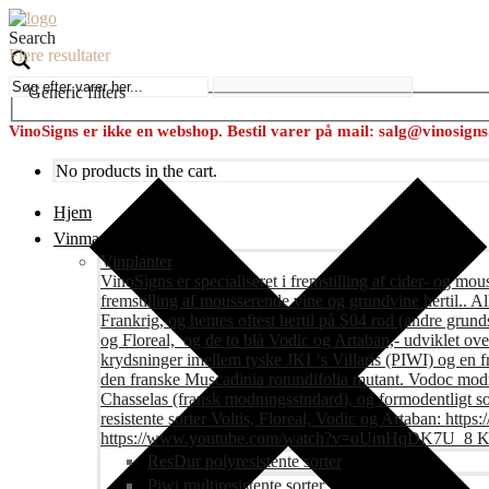
Search
Flere resultater
Generic filters
VinoSigns er ikke en webshop. Bestil varer på mail: salg@vinosign
No products in the cart.
Hjem
Vinmark
Vinplanter
VinoSigns er specialiseret i fremstilling af cider- og mo
fremstilling af mousserende vine og grundvine hertil.. All
Frankrig, og hentes oftest hertil på S04 rod (andre grunds
og Floreal, og de to blå Vodic og Artaban,- udviklet ov
krydsninger imellem tyske JKI ‘s Villaris (PIWI) og en 
den franske Muscadinia rotundifolia mutant. Vodoc modne
Chasselas (fransk modningsstndard), og formodentligt s
resistente sorter Voltis, Floreal, Vodic og Artaban
https://www.youtube.com/watch?v=oUmHqDK7U_8 Krite
ResDur polyresistente sorter
Piwi multiresistente sorter