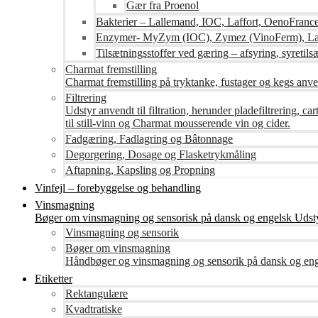
Gær fra Proenol
Bakterier – Lallemand, IOC, Laffort, OenoFranc
Enzymer- MyZym (IOC), Zymez (VinoFerm), Lal
Tilsætningsstoffer ved gæring – afsyring, syretilsæ
Charmat fremstilling
Charmat fremstilling på tryktanke, fustager og kegs anven
Filtrering
Udstyr anvendt til filtration, herunder pladefiltrering, c
til still-vinn og Charmat mousserende vin og cider.
Fadgæring, Fadlagring og Bâtonnage
Degorgering, Dosage og Flasketrykmåling
Aftapning, Kapsling og Propning
Vinfejl – forebyggelse og behandling
Vinsmagning
Bøger om vinsmagning og sensorisk på dansk og engelsk Udsty
Vinsmagning og sensorik
Bøger om vinsmagning
Håndbøger og vinsmagning og sensorik på dansk og en
Etiketter
Rektangulære
Kvadtratiske