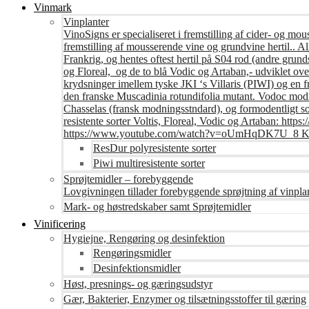
Vinmark
Vinplanter
VinoSigns er specialiseret i fremstilling af cider- og mo
fremstilling af mousserende vine og grundvine hertil.. All
Frankrig, og hentes oftest hertil på S04 rod (andre grunds
og Floreal, og de to blå Vodic og Artaban,- udviklet ov
krydsninger imellem tyske JKI ‘s Villaris (PIWI) og en 
den franske Muscadinia rotundifolia mutant. Vodoc modne
Chasselas (fransk modningsstndard), og formodentligt s
resistente sorter Voltis, Floreal, Vodic og Artaban
https://www.youtube.com/watch?v=oUmHqDK7U_8 Krite
ResDur polyresistente sorter
Piwi multiresistente sorter
Sprøjtemidler – forebyggende
Lovgivningen tillader forebyggende sprøjtning af vinpla
Mark- og høstredskaber samt Sprøjtemidler
Vinificering
Hygiejne, Rengøring og desinfektion
Rengøringsmidler
Desinfektionsmidler
Høst, presnings- og gæringsudstyr
Gær, Bakterier, Enzymer og tilsætningsstoffer til gæring