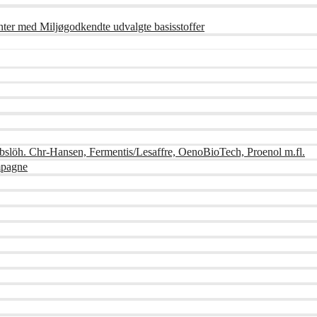
nter med Miljøgodkendte udvalgte basisstoffer
bslöh. Chr-Hansen, Fermentis/Lesaffre, OenoBioTech, Proenol m.fl.
mpagne