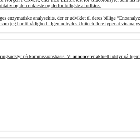
itativ og den enkleste og derfor billigste at udføre.
ges enzymatiske analysekits, der er udviklet til deres billige “Enoanalyz
m jeg har til rådighed. Igen udbydes Unitech flere typer at vinanalys
ceringsudstyr på kommissionsbasis. Vi annoncerer aktuelt udstyr på hjem