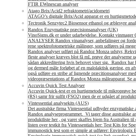
FTIR EWinescan analyser
Atago Brix/Acid2 refraktometri/acidometri
ATAGO’s digitale Brix/Acid apparat er en hurtigsmetod
Tectronik Senzytec2 Biosensor ethanol og æblesyre anal
Randox Enzymatiske præcisionsanalyser (UK)
VinoSigns.dk er under udarbejdelse. Kontakt vinmager 
ANALYSER Randox vinanalyser, anbefalinger og fordele R
rene spektrofotometriske målinger, som udføres på mege
Randox analyser udført på Randoz Monza udstyr, Rekvire
fleste analyser kræves blot få mL prøve der analyserne 
sådan akkreditering hvis behovet viser sig. Randox har b
og dermed måle forløbet af en malolaktisk gæring, en af
også udføre en stribe af lignende præcitionsanalyser med 
videopræsentations af Randox Monza måleapparat Se an
Accuvin Quick Test Analyser
Accuvin Quick-test er en hurtigmetode til mikroprøve be
(RS) samr frir sulfit (FSO2) men de er udgået af produkt
Vintessential analysekits (AUS)
Det australske firma Vintessential udbyder enzymatiske ana
Randox analyseprogrammet. Vi tager disse australske ana
produktliste her , og varer skaffes hjem fra Australie
listen over testkit fra Vintessentials her: Test Kits for 
immunostick test som er simple at udfører: Envirologix
Envirologix immunostick quick test (se link ovenfor), 