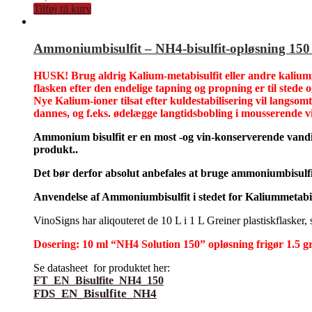
Tilføj til kurv
Ammoniumbisulfit – NH4-bisulfit-opløsning 150
HUSK! Brug aldrig Kalium-metabisulfit eller andre kaliumfo
flasken efter den endelige tapning og propning er til stede o
Nye Kalium-ioner tilsat efter kuldestabilisering vil langsomt
dannes, og f.eks. ødelægge langtidsbobling i mousserende vi
Ammonium bisulfit er en most -og vin-konserverende vandig
produkt..
Det bør derfor absolut anbefales at bruge ammoniumbisulfit
Anvendelse af Ammoniumbisulfit i stedet for Kaliummetabisu
VinoSigns har aliqouteret de 10 L i 1 L Greiner plastiskflasker
Dosering: 10 ml “NH4 Solution 150” opløsning frigør 1.5
Se datasheet for produktet her:
FT_EN_Bisulfite_NH4_150
FDS_EN_Bisulfite_NH4