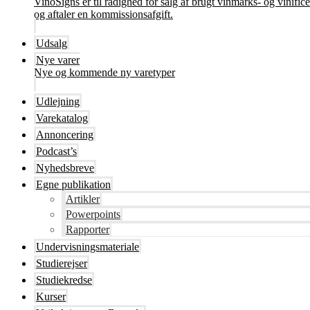
VinoSigns er til rådighed for salg af brugt vinmarks- og vinifi
og aftaler en kommissionsafgift.
Udsalg
Nye varer
Nye og kommende ny varetyper
Udlejning
Varekatalog
Annoncering
Podcast’s
Nyhedsbreve
Egne publikation
Artikler
Powerpoints
Rapporter
Undervisningsmateriale
Studierejser
Studiekredse
Kurser