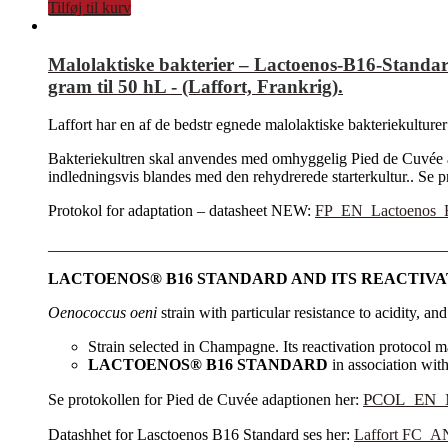
Tilføj til kurv
Malolaktiske bakterier – Lactoenos-B16-Standard 
gram til 50 hL - (Laffort, Frankrig).
Laffort har en af de bedstr egnede malolaktiske bakteriekultu
Bakteriekultren skal anvendes med omhyggelig Pied de Cuvée ada
indledningsvis blandes med den rehydrerede starterkultur.. Se pr
Protokol for adaptation – datasheet NEW:
FP_EN_Lactoenos_
__________________________________________________
LACTOENOS® B16 STANDARD AND ITS REACTIV
Oenococcus oeni
strain with particular resistance to acidity, and 
Strain selected in Champagne. Its reactivation protocol ma
LACTOENOS® B16 STANDARD
in association wit
PCOL_EN_M
Se protokollen for Pied de Cuvée adaptionen her:
Datashhet for Lasctoenos B16 Standard ses her:
Laffort FC_