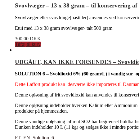
Svovlvæger – 13 x 38 gram – til konservering af
Svovlvæger eller svovlringe(pastiller) anvendes ved konserveri
Etui med 13 x 38 gram svovlvæger- talt 500 gram
300,00
DKK
Tilføj til kurv
UDGÅET, KAN IKKE FORSENDES – Svovldioxid (
SOLUTION 6 – Svoldioxid 6% (60 gram/L) i vandig sur opl
Dette Laffort produkt kan desværre ikke importeres til Danmar
Denne opløsning af frit svovldioxid kan anvendes til konserveri
Denne opløsning indeholder hverken Kalium eller Ammonium ion
produkter på hjemmesiden.
Denne vandige opløsning af rent SO2 har begrænset holdbarhe
Dunken indeholder 10 L (11 kg) og sælges ikke i mindre porti
FT_EN_Solution_6