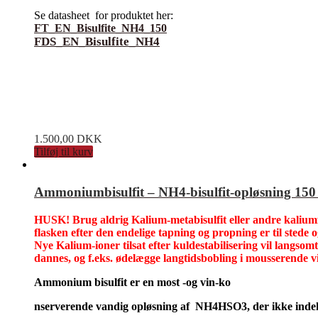
Se datasheet for produktet her:
FT_EN_Bisulfite_NH4_150
FDS_EN_Bisulfite_NH4
1.500,00
DKK
Tilføj til kurv
Ammoniumbisulfit – NH4-bisulfit-opløsning 150 
HUSK! Brug aldrig Kalium-metabisulfit eller andre kaliumfo
flasken efter den endelige tapning og propning er til stede o
Nye Kalium-ioner tilsat efter kuldestabilisering vil langsomt
dannes, og f.eks. ødelægge langtidsbobling i mousserende vi
Ammonium bisulfit er en most -og vin-ko
nserverende vandig opløsning af NH4HSO3, der ikke indehol