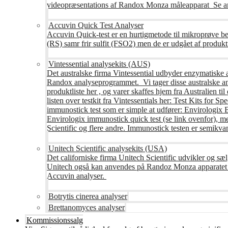
videopræsentations af Randox Monza måleapparat Se an
Accuvin Quick Test Analyser
Accuvin Quick-test er en hurtigmetode til mikroprøve be
(RS) samr frir sulfit (FSO2) men de er udgået af produkt
Vintessential analysekits (AUS)
Det australske firma Vintessential udbyder enzymatiske ana
Randox analyseprogrammet. Vi tager disse australske ana
produktliste her , og varer skaffes hjem fra Australie
listen over testkit fra Vintessentials her: Test Kits for 
immunostick test som er simple at udfører: Envirologix
Envirologix immunostick quick test (se link ovenfor), 
Scientific og flere andre. Immunostick testen er semikvant
Unitech Scientific analysekits (USA)
Det californiske firma Unitech Scientific udvikler og sæl
Unitech også kan anvendes på Randoz Monza apparatet so
Accuvin analyser.
Botrytis cinerea analyser
Brettanomyces analyser
Kommissionssalg