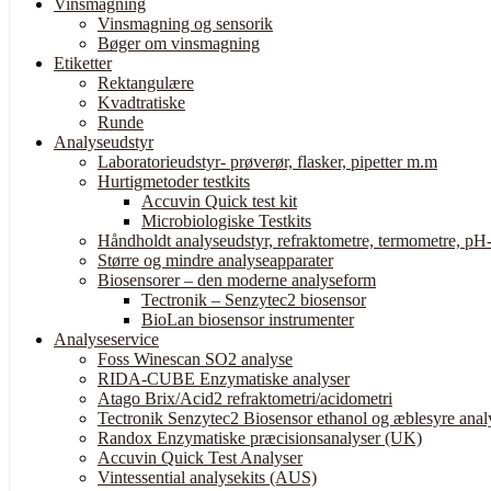
Vinsmagning
Vinsmagning og sensorik
Bøger om vinsmagning
Etiketter
Rektangulære
Kvadtratiske
Runde
Analyseudstyr
Laboratorieudstyr- prøverør, flasker, pipetter m.m
Hurtigmetoder testkits
Accuvin Quick test kit
Microbiologiske Testkits
Håndholdt analyseudstyr, refraktometre, termometre, pH-
Større og mindre analyseapparater
Biosensorer – den moderne analyseform
Tectronik – Senzytec2 biosensor
BioLan biosensor instrumenter
Analyseservice
Foss Winescan SO2 analyse
RIDA-CUBE Enzymatiske analyser
Atago Brix/Acid2 refraktometri/acidometri
Tectronik Senzytec2 Biosensor ethanol og æblesyre anal
Randox Enzymatiske præcisionsanalyser (UK)
Accuvin Quick Test Analyser
Vintessential analysekits (AUS)