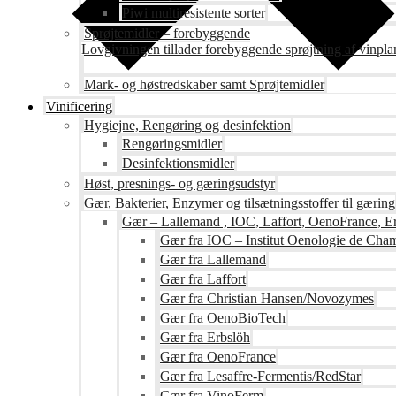
Piwi multiresistente sorter
Sprøjtemidler – forebyggende
Lovgivningen tillader forebyggende sprøjtning af vinpla
Mark- og høstredskaber samt Sprøjtemidler
Vinificering
Hygiejne, Rengøring og desinfektion
Rengøringsmidler
Desinfektionsmidler
Høst, presnings- og gæringsudstyr
Gær, Bakterier, Enzymer og tilsætningsstoffer til gæring
Gær – Lallemand , IOC, Laffort, OenoFrance, Er
Gær fra IOC – Institut Oenologie de Ch
Gær fra Lallemand
Gær fra Laffort
Gær fra Christian Hansen/Novozymes
Gær fra OenoBioTech
Gær fra Erbslöh
Gær fra OenoFrance
Gær fra Lesaffre-Fermentis/RedStar
Gær fra VinoFerm