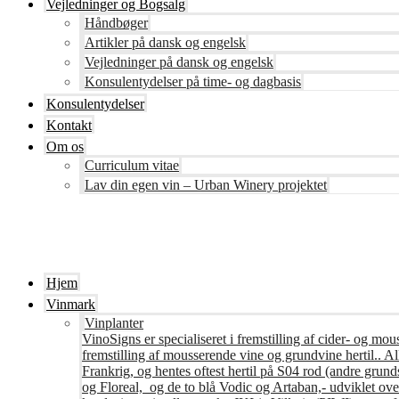
Vejledninger og Bogsalg
Håndbøger
Artikler på dansk og engelsk
Vejledninger på dansk og engelsk
Konsulentydelser på time- og dagbasis
Konsulentydelser
Kontakt
Om os
Curriculum vitae
Lav din egen vin – Urban Winery projektet
Hjem
Vinmark
Vinplanter
VinoSigns er specialiseret i fremstilling af cider- og mo
fremstilling af mousserende vine og grundvine hertil.. All
Frankrig, og hentes oftest hertil på S04 rod (andre grunds
og Floreal, og de to blå Vodic og Artaban,- udviklet ov