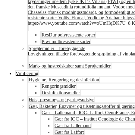
krydsninger imellem tyske JKI ‘s Villaris (PIWI) og en 
den franske Muscadinia rotundifolia mutant. Vodoc modne
Chasselas (fransk modningsstndard), og formodentligt s
resistente sorter Voltis, Floreal, Vodic og Artaban
https://www.youtube.com/watch?v=oUmHqDK7U_8 Krite
ResDur polyresistente sorter
Piwi multiresistente sorter
Sprøjtemidler – forebyggende
Lovgivningen tillader forebyggende sprøjtning af vinpla
Mark- og høstredskaber samt Sprøjtemidler
Vinificering
Hygiejne, Rengøring og desinfektion
Rengøringsmidler
Desinfektionsmidler
Høst, presnings- og gæringsudstyr
Gær, Bakterier, Enzymer og tilsætningsstoffer til gæring
Gær – Lallemand , IOC, Laffort, OenoFrance, Er
Gær fra IOC – Institut Oenologie de Ch
Gær fra Lallemand
Gær fra Laffort