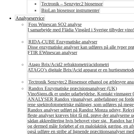
Tectronik – Senzytec2 biosensor
BioLan biosensor instrumenter
Analyseservice
Foss Winescan SO2 analyse
I samarbejde med Flädia Vingård i Sverige tilbyder vinoS
RIDA-CUBE Enzymatiske analyser
Disse enzymatiske analyser kan udføres på alle typer pr
FTIR EWinescan analyser
Atago Brix/Acid2 refraktometri/acidometri
ATAGO’s digitale Brix/Acid apparat er en hurtigsmetod
Tectronik Senzytec2 Biosensor ethanol og æblesyre ana
Randox Enzymatiske præcisionsanalyser (UK)
VinoSigns.dk er under udarbejdelse. Kontakt vinmager 
ANALYSER Randox vinanalyser, anbefalinger og fordele R
rene spektrofotometriske målinger, som udføres på mege
Randox analyser udført på Randoz Monza udstyr, Rekvire
fleste analyser kræves blot få mL prøve der analyserne 
sådan akkreditering hvis behovet viser sig. Randox har b
og dermed måle forløbet af en malolaktisk gæring, en af
også udføre en stribe af lignende præcitionsanalyser med 