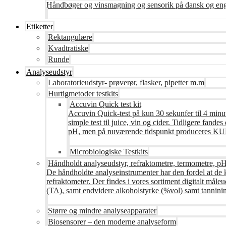
Håndbøger og vinsmagning og sensorik på dansk og en
Etiketter
Rektangulære
Kvadtratiske
Runde
Analyseudstyr
Laboratorieudstyr- prøverør, flasker, pipetter m.m
Hurtigmetoder testkits
Accuvin Quick test kit
Accuvin Quick-test på kun 30 sekunfer til 4 minut
simple test til juice, vin og cider. Tidligere fa
pH, men på nuværende tidspunkt produceres KUN te
Microbiologiske Testkits
Håndholdt analyseudstyr, refraktometre, termometre, pH
De håndholdte analyseinstrumenter har den fordel at de 
refraktometer. Der findes i vores sortiment digitalt måle
(TA), samt endvidere alkoholstyrke (%vol) samt tanninin
Større og mindre analyseapparater
Biosensorer – den moderne analyseform