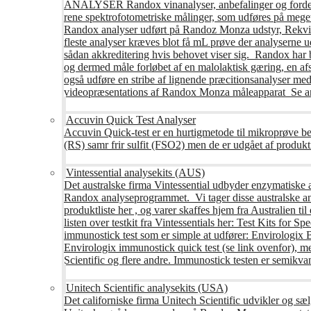
ANALYSER Randox vinanalyser, anbefalinger og fordele R
rene spektrofotometriske målinger, som udføres på mege
Randox analyser udført på Randoz Monza udstyr, Rekvire
fleste analyser kræves blot få mL prøve der analyserne 
sådan akkreditering hvis behovet viser sig. Randox har b
og dermed måle forløbet af en malolaktisk gæring, en af
også udføre en stribe af lignende præcitionsanalyser med 
videopræsentations af Randox Monza måleapparat Se an
Accuvin Quick Test Analyser
Accuvin Quick-test er en hurtigmetode til mikroprøve be
(RS) samr frir sulfit (FSO2) men de er udgået af produkt
Vintessential analysekits (AUS)
Det australske firma Vintessential udbyder enzymatiske ana
Randox analyseprogrammet. Vi tager disse australske ana
produktliste her , og varer skaffes hjem fra Australie
listen over testkit fra Vintessentials her: Test Kits for 
immunostick test som er simple at udfører: Envirologix
Envirologix immunostick quick test (se link ovenfor), 
Scientific og flere andre. Immunostick testen er semikvant
Unitech Scientific analysekits (USA)
Det californiske firma Unitech Scientific udvikler og sæl