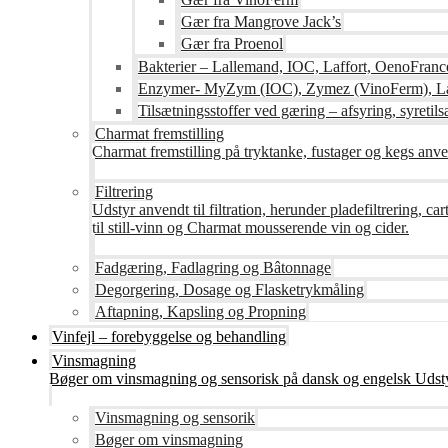
Gær fra Mangrove Jack’s
Gær fra Proenol
Bakterier – Lallemand, IOC, Laffort, OenoFranc
Enzymer- MyZym (IOC), Zymez (VinoFerm), Lal
Tilsætningsstoffer ved gæring – afsyring, syretilsæ
Charmat fremstilling
Charmat fremstilling på tryktanke, fustager og kegs anven
Filtrering
Udstyr anvendt til filtration, herunder pladefiltrering, c
til still-vinn og Charmat mousserende vin og cider.
Fadgæring, Fadlagring og Bâtonnage
Degorgering, Dosage og Flasketrykmåling
Aftapning, Kapsling og Propning
Vinfejl – forebyggelse og behandling
Vinsmagning
Bøger om vinsmagning og sensorisk på dansk og engelsk Udsty
Vinsmagning og sensorik
Bøger om vinsmagning