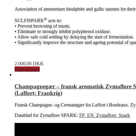
Association of ammonium bisulphite and gallic tannins for their 
®
SULFISPARK
acts to:
• Prevent browning of musts.
• Eliminate or strongly inhibit polyphenol oxidase.
• Allow safe cold settling by delaying the start of fermentation.
• Significantly improve the structure and ageing potential of s
2.000,00
DKK
Tilføj til kurv
Champagnegær – fransk aromatisk Zymaflore SPAR
(Laffort; Frankrig)
Fransk Champagne- og Cremantgær fra Laffort i Bordeaux. Zymaf
Datablad for Zymaflore SPARK:
FP_EN_Zymaflore_Spark