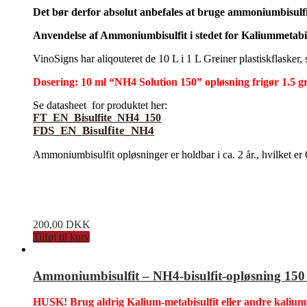
Det bør derfor absolut anbefales at bruge ammoniumbisulfit
Anvendelse af Ammoniumbisulfit i stedet for Kaliummetabisu
VinoSigns har aliqouteret de 10 L i 1 L Greiner plastiskflasker
Dosering: 10 ml “NH4 Solution 150” opløsning frigør 1.5
Se datasheet for produktet her:
FT_EN_Bisulfite_NH4_150
FDS_EN_Bisulfite_NH4
Ammoniumbisulfit opløsninger er holdbar i ca. 2 år., hvilket er
200,00
DKK
Tilføj til kurv
Ammoniumbisulfit – NH4-bisulfit-opløsning 150
HUSK! Brug aldrig Kalium-metabisulfit eller andre kaliumfo