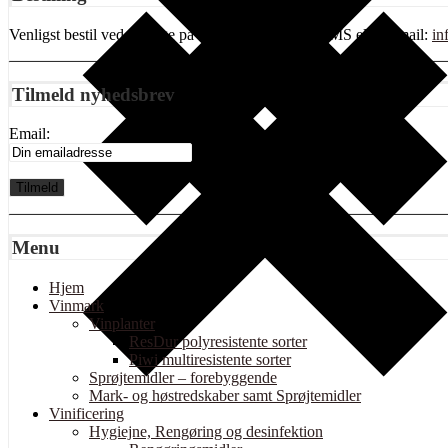
Venligst bestil ved at ringe på tlf 20416249, send SMS eller Email:
in
Tilmeld nyhedsbrev
Email:
Menu
Hjem
Vinmark
Vinplanter
ResDur polyresistente sorter
Piwi multiresistente sorter
Sprøjtemidler – forebyggende
Mark- og høstredskaber samt Sprøjtemidler
Vinificering
Hygiejne, Rengøring og desinfektion