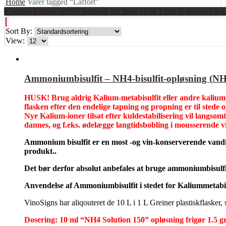
Home
Varer tagged “Laffort”
Komplet katalog (PDF) Bemærk det tager op til 3 min at generere kat
Sort By:
View:
Ammoniumbisulfit – NH4-bisulfit-opløsning (NH4
HUSK! Brug aldrig Kalium-metabisulfit eller andre kaliumfo
flasken efter den endelige tapning og propning er til stede o
Nye Kalium-ioner tilsat efter kuldestabilisering vil langsomt
dannes, og f.eks. ødelægge langtidsbobling i mousserende vi
Ammonium bisulfit er en most -og vin-konserverende vandig
produkt..
Det bør derfor absolut anbefales at bruge ammoniumbisulfit
Anvendelse af Ammoniumbisulfit i stedet for Kaliummetabisu
VinoSigns har aliqouteret de 10 L i 1 L Greiner plastiskflasker
Dosering: 10 ml “NH4 Solution 150” opløsning frigør 1.5