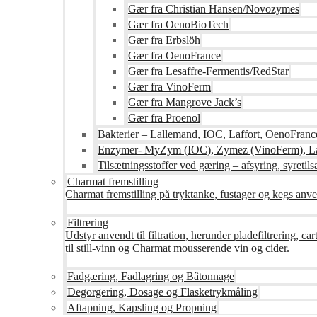
Gær fra Christian Hansen/Novozymes
Gær fra OenoBioTech
Gær fra Erbslöh
Gær fra OenoFrance
Gær fra Lesaffre-Fermentis/RedStar
Gær fra VinoFerm
Gær fra Mangrove Jack’s
Gær fra Proenol
Bakterier – Lallemand, IOC, Laffort, OenoFranc
Enzymer- MyZym (IOC), Zymez (VinoFerm), Lal
Tilsætningsstoffer ved gæring – afsyring, syretilsæ
Charmat fremstilling
Charmat fremstilling på tryktanke, fustager og kegs anven
Filtrering
Udstyr anvendt til filtration, herunder pladefiltrering, c
til still-vinn og Charmat mousserende vin og cider.
Fadgæring, Fadlagring og Bâtonnage
Degorgering, Dosage og Flasketrykmåling
Aftapning, Kapsling og Propning