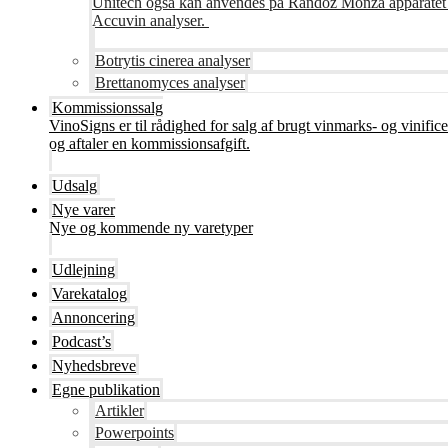
Unitech også kan anvendes på Randoz Monza apparatet so
Accuvin analyser.
Botrytis cinerea analyser
Brettanomyces analyser
Kommissionssalg
VinoSigns er til rådighed for salg af brugt vinmarks- og vinifi
og aftaler en kommissionsafgift.
Udsalg
Nye varer
Nye og kommende ny varetyper
Udlejning
Varekatalog
Annoncering
Podcast’s
Nyhedsbreve
Egne publikation
Artikler
Powerpoints