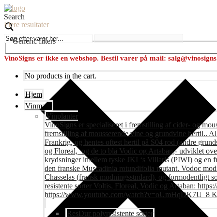
Search
Flere resultater
Generic filters
VinoSigns er ikke en webshop. Bestil varer på mail: salg@vinosign
No products in the cart.
Hjem
Vinmark
Vinplanter
VinoSigns er specialiseret i fremstilling af cider- og mo
fremstilling af mousserende vine og grundvine hertil.. All
Frankrig, og hentes oftest hertil på S04 rod (andre grunds
og Floreal, og de to blå Vodic og Artaban,- udviklet ov
krydsninger imellem tyske JKI ‘s Villaris (PIWI) og en 
den franske Muscadinia rotundifolia mutant. Vodoc modne
Chasselas (fransk modningsstndard), og formodentligt s
resistente sorter Voltis, Floreal, Vodic og Artaban
https://www.youtube.com/watch?v=oUmHqDK7U_8 Krite
ResDur polyresistente sorter