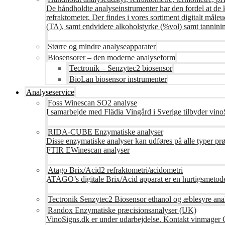
De håndholdte analyseinstrumenter har den fordel at de 
refraktometer. Der findes i vores sortiment digitalt måle
(TA), samt endvidere alkoholstyrke (%vol) samt tanninin
Større og mindre analyseapparater
Biosensorer – den moderne analyseform
Tectronik – Senzytec2 biosensor
BioLan biosensor instrumenter
Analyseservice
Foss Winescan SO2 analyse
I samarbejde med Flädia Vingård i Sverige tilbyder vinoS
RIDA-CUBE Enzymatiske analyser
Disse enzymatiske analyser kan udføres på alle typer pr
FTIR EWinescan analyser
Atago Brix/Acid2 refraktometri/acidometri
ATAGO’s digitale Brix/Acid apparat er en hurtigsmetod
Tectronik Senzytec2 Biosensor ethanol og æblesyre ana
Randox Enzymatiske præcisionsanalyser (UK)
VinoSigns.dk er under udarbejdelse. Kontakt vinmager 