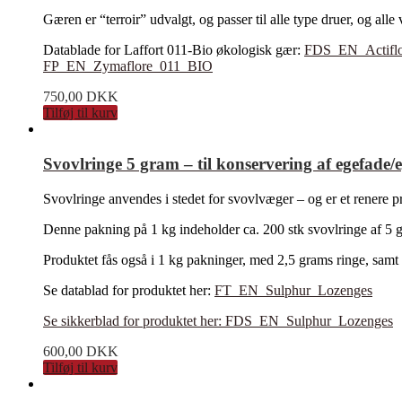
Gæren er “terroir” udvalgt, og passer til alle type druer, og all
Datablade for Laffort 011-Bio økologisk gær:
FDS_EN_Actiflo
FP_EN_Zymaflore_011_BIO
750,00
DKK
Tilføj til kurv
Svovlringe 5 gram – til konservering af egefade/
Svovlringe anvendes i stedet for svovlvæger – og er et renere p
Denne pakning på 1 kg indeholder ca. 200 stk svovlringe af 5 
Produktet fås også i 1 kg pakninger, med 2,5 grams ringe, samt
Se datablad for produktet her:
FT_EN_Sulphur_Lozenges
Se sikkerblad for produktet her: FDS_EN_Sulphur_Lozenges
600,00
DKK
Tilføj til kurv