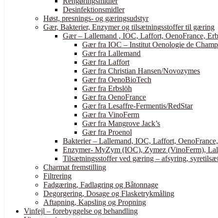
Rengøringsmidler
Desinfektionsmidler
Høst, presnings- og gæringsudstyr
Gær, Bakterier, Enzymer og tilsætningsstoffer til gæring
Gær – Lallemand , IOC, Laffort, OenoFrance, Erb
Gær fra IOC – Institut Oenologie de Cham
Gær fra Lallemand
Gær fra Laffort
Gær fra Christian Hansen/Novozymes
Gær fra OenoBioTech
Gær fra Erbslöh
Gær fra OenoFrance
Gær fra Lesaffre-Fermentis/RedStar
Gær fra VinoFerm
Gær fra Mangrove Jack’s
Gær fra Proenol
Bakterier – Lallemand, IOC, Laffort, OenoFrance
Enzymer- MyZym (IOC), Zymez (VinoFerm), Lall
Tilsætningsstoffer ved gæring – afsyring, syretilsæt
Charmat fremstilling
Filtrering
Fadgæring, Fadlagring og Bâtonnage
Degorgering, Dosage og Flasketrykmåling
Aftapning, Kapsling og Propning
Vinfejl – forebyggelse og behandling