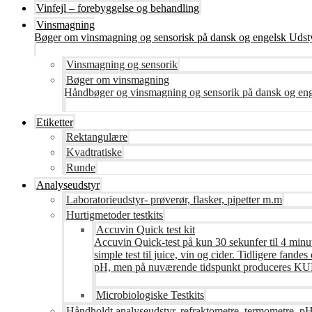
Vinfejl – forebyggelse og behandling
Vinsmagning
Bøger om vinsmagning og sensorisk på dansk og engelsk Udsty
Vinsmagning og sensorik
Bøger om vinsmagning
Håndbøger og vinsmagning og sensorik på dansk og en
Etiketter
Rektangulære
Kvadtratiske
Runde
Analyseudstyr
Laboratorieudstyr- prøverør, flasker, pipetter m.m
Hurtigmetoder testkits
Accuvin Quick test kit
Accuvin Quick-test på kun 30 sekunfer til 4 minut
simple test til juice, vin og cider. Tidligere fa
pH, men på nuværende tidspunkt produceres KUN te
Microbiologiske Testkits
Håndholdt analyseudstyr, refraktometre, termometre, pH