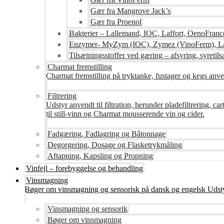
Gær fra Mangrove Jack’s
Gær fra Proenol
Bakterier – Lallemand, IOC, Laffort, OenoFranc
Enzymer- MyZym (IOC), Zymez (VinoFerm), Lal
Tilsætningsstoffer ved gæring – afsyring, syretilsæ
Charmat fremstilling
Charmat fremstilling på tryktanke, fustager og kegs anven
Filtrering
Udstyr anvendt til filtration, herunder pladefiltrering, c
til still-vinn og Charmat mousserende vin og cider.
Fadgæring, Fadlagring og Bâtonnage
Degorgering, Dosage og Flasketrykmåling
Aftapning, Kapsling og Propning
Vinfejl – forebyggelse og behandling
Vinsmagning
Bøger om vinsmagning og sensorisk på dansk og engelsk Udsty
Vinsmagning og sensorik
Bøger om vinsmagning