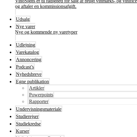
VinoSigns er til rådighed for salg af brugt vinmarks- og vinifi
og aftaler en kommissionsafgift.
Udsalg
Nye varer
Nye og kommende ny varetyper
Udlejning
Varekatalog
Annoncering
Podcast’s
Nyhedsbreve
Egne publikation
Artikler
Powerpoints
Rapporter
Undervisningsmateriale
Studierejser
Studiekredse
Kurser