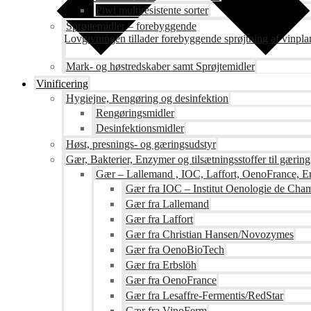
Piwi multiresistente sorter
Sprøjtemidler – forebyggende
Lovgivningen tillader forebyggende sprøjtning af vinpla
Mark- og høstredskaber samt Sprøjtemidler
Vinificering
Hygiejne, Rengøring og desinfektion
Rengøringsmidler
Desinfektionsmidler
Høst, presnings- og gæringsudstyr
Gær, Bakterier, Enzymer og tilsætningsstoffer til gæring
Gær – Lallemand , IOC, Laffort, OenoFrance, Er
Gær fra IOC – Institut Oenologie de Ch
Gær fra Lallemand
Gær fra Laffort
Gær fra Christian Hansen/Novozymes
Gær fra OenoBioTech
Gær fra Erbslöh
Gær fra OenoFrance
Gær fra Lesaffre-Fermentis/RedStar
Gær fra VinoFerm