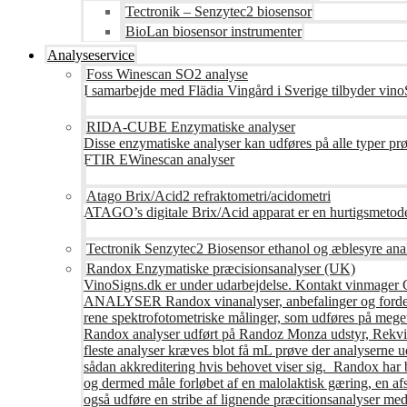
Tectronik – Senzytec2 biosensor
BioLan biosensor instrumenter
Analyseservice
Foss Winescan SO2 analyse
I samarbejde med Flädia Vingård i Sverige tilbyder vinoS
RIDA-CUBE Enzymatiske analyser
Disse enzymatiske analyser kan udføres på alle typer pr
FTIR EWinescan analyser
Atago Brix/Acid2 refraktometri/acidometri
ATAGO’s digitale Brix/Acid apparat er en hurtigsmetod
Tectronik Senzytec2 Biosensor ethanol og æblesyre ana
Randox Enzymatiske præcisionsanalyser (UK)
VinoSigns.dk er under udarbejdelse. Kontakt vinmager 
ANALYSER Randox vinanalyser, anbefalinger og fordele R
rene spektrofotometriske målinger, som udføres på mege
Randox analyser udført på Randoz Monza udstyr, Rekvire
fleste analyser kræves blot få mL prøve der analyserne 
sådan akkreditering hvis behovet viser sig. Randox har b
og dermed måle forløbet af en malolaktisk gæring, en af
også udføre en stribe af lignende præcitionsanalyser med 