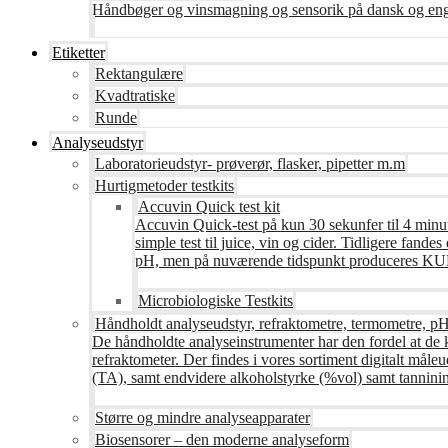
Håndbøger og vinsmagning og sensorik på dansk og en
Etiketter
Rektangulære
Kvadtratiske
Runde
Analyseudstyr
Laboratorieudstyr- prøverør, flasker, pipetter m.m
Hurtigmetoder testkits
Accuvin Quick test kit
Accuvin Quick-test på kun 30 sekunfer til 4 minut
simple test til juice, vin og cider. Tidligere fa
pH, men på nuværende tidspunkt produceres KUN te
Microbiologiske Testkits
Håndholdt analyseudstyr, refraktometre, termometre, pH
De håndholdte analyseinstrumenter har den fordel at de 
refraktometer. Der findes i vores sortiment digitalt måle
(TA), samt endvidere alkoholstyrke (%vol) samt tanninin
Større og mindre analyseapparater
Biosensorer – den moderne analyseform