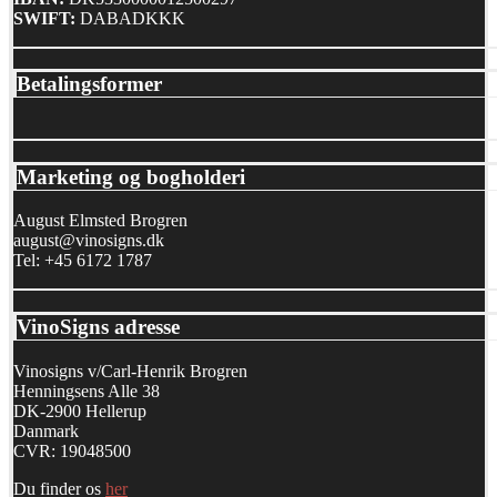
SWIFT:
DABADKKK
Betalingsformer
Marketing og bogholderi
August Elmsted Brogren
august@vinosigns.dk
Tel: +45 6172 1787
VinoSigns adresse
Vinosigns v/Carl-Henrik Brogren
Henningsens Alle 38
DK-2900 Hellerup
Danmark
CVR: 19048500
Du finder os
her