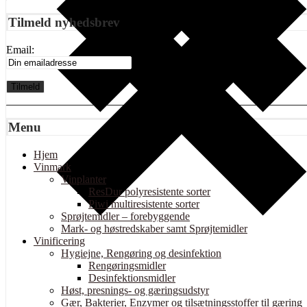
Tilmeld nyhedsbrev
Email:
Menu
Hjem
Vinmark
Vinplanter
ResDur polyresistente sorter
Piwi multiresistente sorter
Sprøjtemidler – forebyggende
Mark- og høstredskaber samt Sprøjtemidler
Vinificering
Hygiejne, Rengøring og desinfektion
Rengøringsmidler
Desinfektionsmidler
Høst, presnings- og gæringsudstyr
Gær, Bakterier, Enzymer og tilsætningsstoffer til gæring