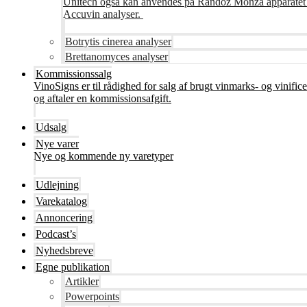
Unitech også kan anvendes på Randoz Monza apparatet so
Accuvin analyser.
Botrytis cinerea analyser
Brettanomyces analyser
Kommissionssalg
VinoSigns er til rådighed for salg af brugt vinmarks- og vinifi
og aftaler en kommissionsafgift.
Udsalg
Nye varer
Nye og kommende ny varetyper
Udlejning
Varekatalog
Annoncering
Podcast’s
Nyhedsbreve
Egne publikation
Artikler
Powerpoints