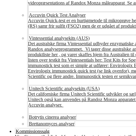
videopræsentations af Randox Monza måleapparat Se an
Accuvin Quick Test Analyser
Accuvin Quick-test er en hurtigmetode til mikroprøve be
(RS) samr frir sulfit (FSO2) men de er udgået af produkt
Vintessential analysekits (AUS)
Det australske firma Vintessential udbyder enzymatiske ana
Randox analyseprogrammet. Vi tager disse australske ana
produktliste her , og varer skaffes hjem fra Australie
listen over testkit fra Vintessentials her: Test Kits for 
immunostick test som er simple at udfører: Envirologix
Envirologix immunostick quick test (se link ovenfor), 
Scientific og flere andre. Immunostick testen er semikvant
Unitech Scientific analysekits (USA)
Det californiske firma Unitech Scientific udvikler og sæl
Unitech også kan anvendes på Randoz Monza apparatet so
Accuvin analyser.
Botrytis cinerea analyser
Brettanomyces analyser
Kommissionssalg