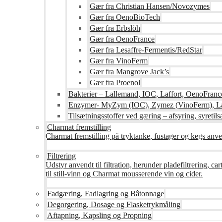
Gær fra Christian Hansen/Novozymes
Gær fra OenoBioTech
Gær fra Erbslöh
Gær fra OenoFrance
Gær fra Lesaffre-Fermentis/RedStar
Gær fra VinoFerm
Gær fra Mangrove Jack’s
Gær fra Proenol
Bakterier – Lallemand, IOC, Laffort, OenoFranc
Enzymer- MyZym (IOC), Zymez (VinoFerm), Lal
Tilsætningsstoffer ved gæring – afsyring, syretilsæ
Charmat fremstilling
Charmat fremstilling på tryktanke, fustager og kegs anven
Filtrering
Udstyr anvendt til filtration, herunder pladefiltrering, c
til still-vinn og Charmat mousserende vin og cider.
Fadgæring, Fadlagring og Bâtonnage
Degorgering, Dosage og Flasketrykmåling
Aftapning, Kapsling og Propning