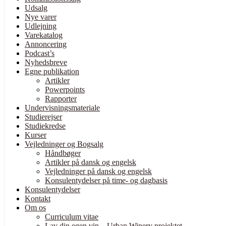
Udsalg
Nye varer
Udlejning
Varekatalog
Annoncering
Podcast’s
Nyhedsbreve
Egne publikation
Artikler
Powerpoints
Rapporter
Undervisningsmateriale
Studierejser
Studiekredse
Kurser
Vejledninger og Bogsalg
Håndbøger
Artikler på dansk og engelsk
Vejledninger på dansk og engelsk
Konsulentydelser på time- og dagbasis
Konsulentydelser
Kontakt
Om os
Curriculum vitae
Lav din egen vin – Urban Winery projektet