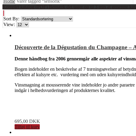
Home
Varer tagged “sensorik”
Komplet katalog (PDF) Bemærk det tager op til 3 min at generere kat
Sort By:
View:
Découverte de la Dégustation du Champagne – Art
Denne håndbog fra 2006 gennemgår alle aspekter af vins
Bogen indeholder en beskrivelse af 7 træningsøvelser af betyd
effekten af kulsyre etc. vurdering med om uden kulsyreindhol
Vinsmagning at mousserende vine indeholder jo andre paraetre 
indgår i helhedsvurderingen af produkternes kvalitet.
695,00
DKK
Tilføj til kurv