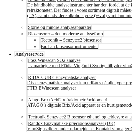
De håndholdte analyseinstrumenter har den fordel at de 
refraktometer. Der findes i vores sortiment digitalt måle
(TA), samt endvidere alkoholstyrke (%vol) samt tanninin
Større og mindre analyseapparater
Biosensorer – den moderne analyseform
Tectronik – Senzytec2 biosensor
BioLan biosensor instrumenter
Analyseservice
Foss Winescan SO2 analyse
I samarbejde med Flädia Vingård i Sverige tilbyder vinoS
RIDA-CUBE Enzymatiske analyser
Disse enzymatiske analyser kan udføres på alle typer pr
FTIR EWinescan analyser
Atago Brix/Acid2 refraktometri/acidometri
ATAGO’s digitale Brix/Acid apparat er en hurtigsmetod
Tectronik Senzytec2 Biosensor ethanol og æblesyre ana
Randox Enzymatiske præcisionsanalyser (UK)
VinoSigns.dk er under udarbejdelse. Kontakt vinmager 