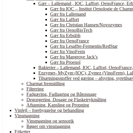
Gær – Lallemand , IOC, Laffort, OenoFrance, Erb
Gær fra IOC – Institut Oenologie de Cham
Gær fra Lallemand
Gær fra Laffort
Gær fra Christian Hansen/Novozymes
Gær fra OenoBioTech
Gær fra Erbslöh
Gær fra OenoFrance
Gær fra Lesaffre-Fermentis/RedStar
Gær fra VinoFerm
Gær fra Mangrove Jack’s
Gær fra Proenol
Bakterier – Lallemand, IOC, Laffort, OenoFrance
Enzymer- MyZym (IOC), Zymez (VinoFerm), Lall
Tilsætningsstoffer ved gæring – afsyring, syretilsæt
Charmat fremstilling
Filtrering
Fadgæring, Fadlagring og Bâtonnage
Degorgering, Dosage og Flasketrykmåling
Aftapning, Kapsling og Propning
Vinfejl – forebyggelse og behandling
Vinsmagning
Vinsmagning og sensorik
Bøger om vinsmagning
Etiketter