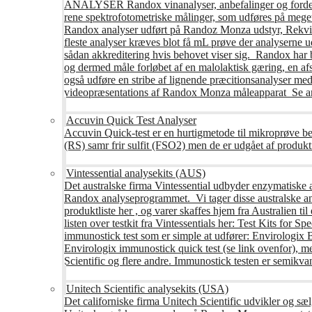
ANALYSER Randox vinanalyser, anbefalinger og fordele R
rene spektrofotometriske målinger, som udføres på mege
Randox analyser udført på Randoz Monza udstyr, Rekvire
fleste analyser kræves blot få mL prøve der analyserne 
sådan akkreditering hvis behovet viser sig. Randox har b
og dermed måle forløbet af en malolaktisk gæring, en af
også udføre en stribe af lignende præcitionsanalyser med 
videopræsentations af Randox Monza måleapparat Se an
Accuvin Quick Test Analyser
Accuvin Quick-test er en hurtigmetode til mikroprøve be
(RS) samr frir sulfit (FSO2) men de er udgået af produkt
Vintessential analysekits (AUS)
Det australske firma Vintessential udbyder enzymatiske ana
Randox analyseprogrammet. Vi tager disse australske ana
produktliste her , og varer skaffes hjem fra Australie
listen over testkit fra Vintessentials her: Test Kits for 
immunostick test som er simple at udfører: Envirologix
Envirologix immunostick quick test (se link ovenfor), 
Scientific og flere andre. Immunostick testen er semikvant
Unitech Scientific analysekits (USA)
Det californiske firma Unitech Scientific udvikler og sæl