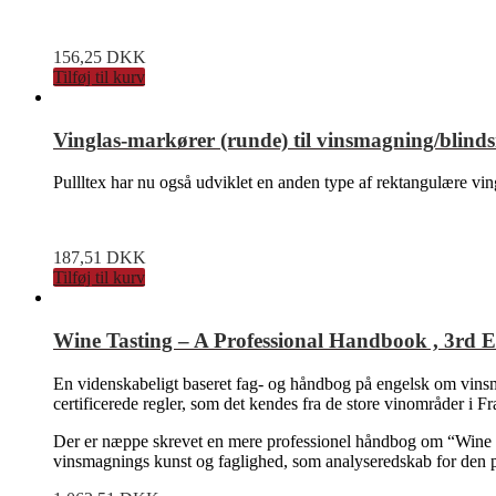
156,25
DKK
Tilføj til kurv
Vinglas-markører (runde) til vinsmagning/blinds
Pullltex har nu også udviklet en anden type af rektangulære vingla
187,51
DKK
Tilføj til kurv
Wine Tasting – A Professional Handbook , 3rd E
En videnskabeligt baseret fag- og håndbog på engelsk om vinsmag
certificerede regler, som det kendes fra de store vinområder i 
Der er næppe skrevet en mere professionel håndbog om “Wine T
vinsmagnings kunst og faglighed, som analyseredskab for den 