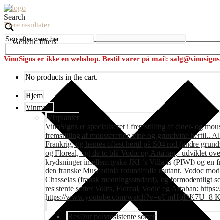
Search
Flere resultater
Generic filters
VinoSigns er ikke en webshop. Bestil varer på mail: salg@vinosign
No products in the cart.
Hjem
Vinmark
Vinplanter
VinoSigns er specialiseret i fremstilling af cider- og mo
fremstilling af mousserende vine og grundvine hertil.. All
Frankrig, og hentes oftest hertil på S04 rod (andre grunds
og Floreal, og de to blå Vodic og Artaban,- udviklet ov
krydsninger imellem tyske JKI ‘s Villaris (PIWI) og en 
den franske Muscadinia rotundifolia mutant. Vodoc modne
Chasselas (fransk modningsstndard), og formodentligt s
resistente sorter Voltis, Floreal, Vodic og Artaban
https://www.youtube.com/watch?v=oUmHqDK7U_8 Krite
ResDur polyresistente sorter