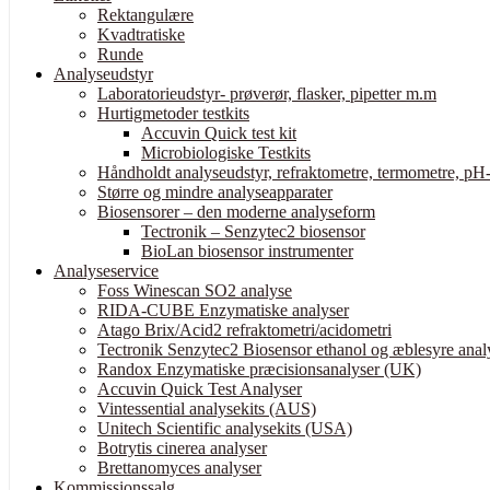
Rektangulære
Kvadtratiske
Runde
Analyseudstyr
Laboratorieudstyr- prøverør, flasker, pipetter m.m
Hurtigmetoder testkits
Accuvin Quick test kit
Microbiologiske Testkits
Håndholdt analyseudstyr, refraktometre, termometre, pH-
Større og mindre analyseapparater
Biosensorer – den moderne analyseform
Tectronik – Senzytec2 biosensor
BioLan biosensor instrumenter
Analyseservice
Foss Winescan SO2 analyse
RIDA-CUBE Enzymatiske analyser
Atago Brix/Acid2 refraktometri/acidometri
Tectronik Senzytec2 Biosensor ethanol og æblesyre anal
Randox Enzymatiske præcisionsanalyser (UK)
Accuvin Quick Test Analyser
Vintessential analysekits (AUS)
Unitech Scientific analysekits (USA)
Botrytis cinerea analyser
Brettanomyces analyser
Kommissionssalg