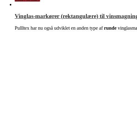
Vinglas-markører (rektangulære) til vinsmagnin
Pullltex har nu også udviklet en anden type af
runde
vinglasmark