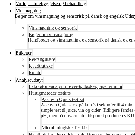
Vinfejl – forebyggelse og behandling
Vinsmagning
Bøger om vinsmagning og sensorisk på dansk og engelsk Udsty
Vinsmagning og sensorik
Bøger om vinsmagning
Håndbøger og vinsmagning og sensorik på dansk og en
Etiketter
Rektangulære
Kvadtratiske
Runde
Analyseudstyr
Laboratorieudstyr- prøverør, flasker, pipetter m.m
Hurtigmetoder testkits
Accuvin Quick test kit
Accuvin Quick-test på kun 30 sekunfer til 4 minut
simple test til juice, vin og cider. Tidligere fa
pH, men på nuværende tidspunkt produceres KUN te
Microbiologiske Testkits
Håndholdt analyseudstyr, refraktometre, termometre, pH