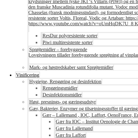
krydsninger imellem tyske JKI ‘s Villaris (PIWI) og en 
den franske Muscadinia rotundifolia mutant. Vodoc modne
Chasselas (fransk modningsstndard), og formodentligt s
resistente sorter Voltis, Floreal, Vodic og Artaban
https://www.youtube.com/watch?v=oUmHqDK7U_8 Krite
ResDur polyresistente sorter
Piwi multiresistente sorter
Sprøjtemidler – forebyggende
Lovgivningen tillader forebyggende sprøjtning af vinpla
Mark- og høstredskaber samt Sprøjtemidler
Vinificering
Hygiejne, Rengøring og desinfektion
Rengøringsmidler
Desinfektionsmidler
Høst, presnings- og gæringsudstyr
Gær, Bakterier, Enzymer og tilsætningsstoffer til gæring
Gær – Lallemand , IOC, Laffort, OenoFrance, Er
Gær fra IOC – Institut Oenologie de Ch
Gær fra Lallemand
Gær fra Laffort