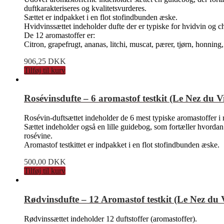
duftkarakteriseres og kvalitetsvurderes.
Sættet er indpakket i en flot stofindbunden æske.
Hvidvinssættet indeholder dufte der er typiske for hvidvin og
De 12 aromastoffer er:
Citron, grapefrugt, ananas, litchi, muscat, pærer, tjørn, honning,
906,25
DKK
Tilføj til kurv
Rosévinsdufte – 6 aromastof testkit (Le Nez du V
Rosévin-duftsættet indeholder de 6 mest typiske aromastoffer i 
Sættet indeholder også en lille guidebog, som fortæller hvordan v
rosévine.
Aromastof testkittet er indpakket i en flot stofindbunden æske.
500,00
DKK
Tilføj til kurv
Rødvinsdufte – 12 Aromastof testkit (Le Nez du 
Rødvinssættet indeholder 12 duftstoffer (aromastoffer).