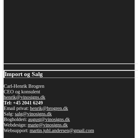
Import og Salg
Carl-Henrik Brogren
CEO og konsulent
henrik@vinosigns.dk
Tel: +45 2041 6249
Email privat:
henrik@brogren.dk
Salg:
salg@vinosigns.dk
Bogholderi:
august@vinosigns.dk
Webdesign:
marie@vinosigns.dk
Websupport:
martin.juhl.andersen@gmail.com