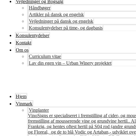
Vejledninger og Bogsalg
Håndbøger
Artikler på dansk og engelsk
Vejledninger på dansk og engelsk
Konsulentydelser på time- og dagbasis
Konsulentydelser
Kontakt
Om os
Curriculum vitae
Lav din egen vin – Urban Winery projektet
Hjem
Vinmark
Vinplanter
VinoSigns er specialiseret i fremstilling af cider- og mo
fremstilling af mousserende vine og grundvine hertil.. All
Frankrig, og hentes oftest hertil på S04 rod (andre grunds
og Floreal, og de to blå Vodic og Artaban,- udviklet ov