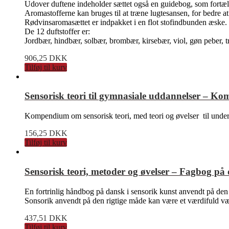
Udover duftene indeholder sættet også en guidebog, som fortæll
Aromastofferne kan bruges til at træne lugtesansen, for bedre at
Rødvinsaromasættet er indpakket i en flot stofindbunden æske.
De 12 duftstoffer er:
Jordbær, hindbær, solbær, brombær, kirsebær, viol, gøn peber, tr
906,25
DKK
Tilføj til kurv
Sensorisk teori til gymnasiale uddannelser – K
Kompendium om sensorisk teori, med teori og øvelser til under
156,25
DKK
Tilføj til kurv
Sensorisk teori, metoder og øvelser – Fagbog p
En fortrinlig håndbog på dansk i sensorik kunst anvendt på den
Sonsorik anvendt på den rigtige måde kan være et værdifuld væ
437,51
DKK
Tilføj til kurv