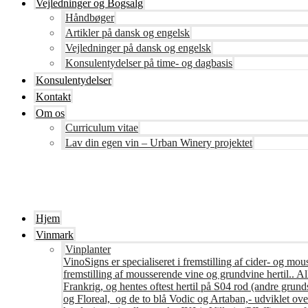
Vejledninger og Bogsalg
Håndbøger
Artikler på dansk og engelsk
Vejledninger på dansk og engelsk
Konsulentydelser på time- og dagbasis
Konsulentydelser
Kontakt
Om os
Curriculum vitae
Lav din egen vin – Urban Winery projektet
Hjem
Vinmark
Vinplanter
VinoSigns er specialiseret i fremstilling af cider- og mo
fremstilling af mousserende vine og grundvine hertil.. All
Frankrig, og hentes oftest hertil på S04 rod (andre grunds
og Floreal, og de to blå Vodic og Artaban,- udviklet ov