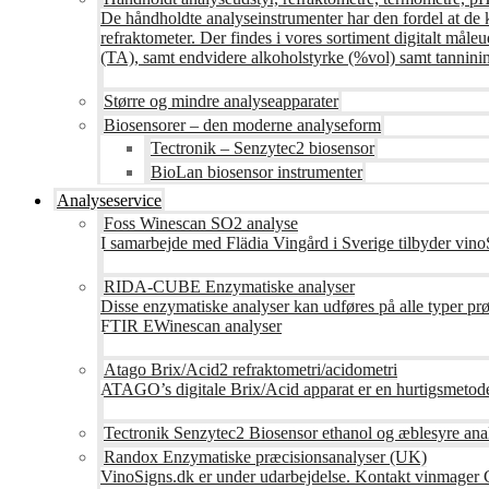
De håndholdte analyseinstrumenter har den fordel at de 
refraktometer. Der findes i vores sortiment digitalt måle
(TA), samt endvidere alkoholstyrke (%vol) samt tanninin
Større og mindre analyseapparater
Biosensorer – den moderne analyseform
Tectronik – Senzytec2 biosensor
BioLan biosensor instrumenter
Analyseservice
Foss Winescan SO2 analyse
I samarbejde med Flädia Vingård i Sverige tilbyder vinoS
RIDA-CUBE Enzymatiske analyser
Disse enzymatiske analyser kan udføres på alle typer pr
FTIR EWinescan analyser
Atago Brix/Acid2 refraktometri/acidometri
ATAGO’s digitale Brix/Acid apparat er en hurtigsmetod
Tectronik Senzytec2 Biosensor ethanol og æblesyre ana
Randox Enzymatiske præcisionsanalyser (UK)
VinoSigns.dk er under udarbejdelse. Kontakt vinmager 