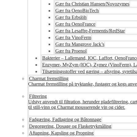
Gær fra Christian Hansen/Novozymes
Gær fra OenoBioTech
Gær fra Erbslöh
Gær fra OenoFrance
Gær fra Lesaffre-Fermentis/RedStar
Gær fra VinoFerm
Gær fra Mangrove Jack’s
Gær fra Proenol
Bakterier – Lallemand, IOC, Laffort, OenoFranc
Enzymer- MyZym (IOC), Zymez (VinoFerm), Lal
Tilsætningsstoffer ved gæring – afsyring, syretilsæ
Charmat fremstilling
Charmat fremstilling på tryktanke, fustager og kegs anven
Filtrering
Udstyr anvendt til filtration, herunder pladefiltrering, c
til still-vinn og Charmat mousserende vin og cider.
Fadgæring, Fadlagring og Bâtonnage
Degorgering, Dosage og Flasketrykmåling
Aftapning, Kapsling og Propning