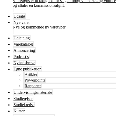
VinoSigns er til rådighed for salg af brugt vinmarks- og vinifi
og aftaler en kommissionsafgift.
Udsalg
Nye varer
Nye og kommende ny varetyper
Udlejning
Varekatalog
Annoncering
Podcast’s
Nyhedsbreve
Egne publikation
Artikler
Powerpoints
Rapporter
Undervisningsmateriale
Studierejser
Studiekredse
Kurser