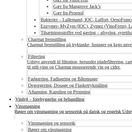
Gær fra Mangrove Jack’s
Gær fra Proenol
Bakterier – Lallemand, IOC, Laffort, OenoFranc
Enzymer- MyZym (IOC), Zymez (VinoFerm), Lal
Tilsætningsstoffer ved gæring – afsyring, syretilsæ
Charmat fremstilling
Charmat fremstilling på tryktanke, fustager og kegs anven
Filtrering
Udstyr anvendt til filtration, herunder pladefiltrering, c
til still-vinn og Charmat mousserende vin og cider.
Fadgæring, Fadlagring og Bâtonnage
Degorgering, Dosage og Flasketrykmåling
Aftapning, Kapsling og Propning
Vinfejl – forebyggelse og behandling
Vinsmagning
Bøger om vinsmagning og sensorisk på dansk og engelsk Udsty
Vinsmagning og sensorik
Bøger om vinsmagning