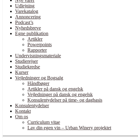
Nye varer
Udlejning
Varekatalog
Annoncering
Podcast’s
Nyhedsbreve
Egne publikation
Artikler
Powerpoints
Rapporter
Undervisningsmateriale
Studierejser
Studiekredse
Kurser
Vejledninger og Bogsalg
Håndbøger
Artikler på dansk og engelsk
Vejledninger på dansk og engelsk
Konsulentydelser på time- og dagbasis
Konsulentydelser
Kontakt
Om os
Curriculum vitae
Lav din egen vin – Urban Winery projektet