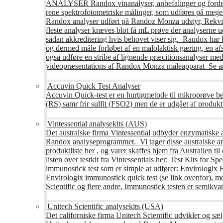
ANALYSER Randox vinanalyser, anbefalinger og fordele R
rene spektrofotometriske målinger, som udføres på mege
Randox analyser udført på Randoz Monza udstyr, Rekvire
fleste analyser kræves blot få mL prøve der analyserne 
sådan akkreditering hvis behovet viser sig. Randox har b
og dermed måle forløbet af en malolaktisk gæring, en af
også udføre en stribe af lignende præcitionsanalyser med 
videopræsentations af Randox Monza måleapparat Se an
Accuvin Quick Test Analyser
Accuvin Quick-test er en hurtigmetode til mikroprøve be
(RS) samr frir sulfit (FSO2) men de er udgået af produkt
Vintessential analysekits (AUS)
Det australske firma Vintessential udbyder enzymatiske ana
Randox analyseprogrammet. Vi tager disse australske ana
produktliste her , og varer skaffes hjem fra Australie
listen over testkit fra Vintessentials her: Test Kits for 
immunostick test som er simple at udfører: Envirologix
Envirologix immunostick quick test (se link ovenfor), 
Scientific og flere andre. Immunostick testen er semikvant
Unitech Scientific analysekits (USA)
Det californiske firma Unitech Scientific udvikler og sæl