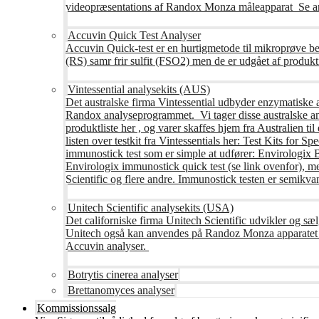
videopræsentations af Randox Monza måleapparat Se an
Accuvin Quick Test Analyser
Accuvin Quick-test er en hurtigmetode til mikroprøve be
(RS) samr frir sulfit (FSO2) men de er udgået af produkt
Vintessential analysekits (AUS)
Det australske firma Vintessential udbyder enzymatiske ana
Randox analyseprogrammet. Vi tager disse australske ana
produktliste her , og varer skaffes hjem fra Australie
listen over testkit fra Vintessentials her: Test Kits for 
immunostick test som er simple at udfører: Envirologix
Envirologix immunostick quick test (se link ovenfor), 
Scientific og flere andre. Immunostick testen er semikvant
Unitech Scientific analysekits (USA)
Det californiske firma Unitech Scientific udvikler og sæl
Unitech også kan anvendes på Randoz Monza apparatet so
Accuvin analyser.
Botrytis cinerea analyser
Brettanomyces analyser
Kommissionssalg