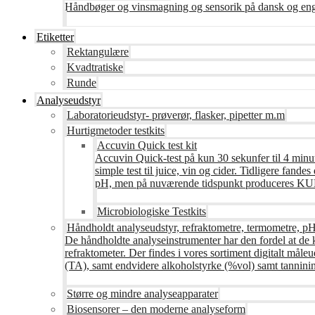
Håndbøger og vinsmagning og sensorik på dansk og en
Etiketter
Rektangulære
Kvadtratiske
Runde
Analyseudstyr
Laboratorieudstyr- prøverør, flasker, pipetter m.m
Hurtigmetoder testkits
Accuvin Quick test kit
Accuvin Quick-test på kun 30 sekunfer til 4 minut
simple test til juice, vin og cider. Tidligere fa
pH, men på nuværende tidspunkt produceres KUN te
Microbiologiske Testkits
Håndholdt analyseudstyr, refraktometre, termometre, pH
De håndholdte analyseinstrumenter har den fordel at de 
refraktometer. Der findes i vores sortiment digitalt måle
(TA), samt endvidere alkoholstyrke (%vol) samt tanninin
Større og mindre analyseapparater
Biosensorer – den moderne analyseform