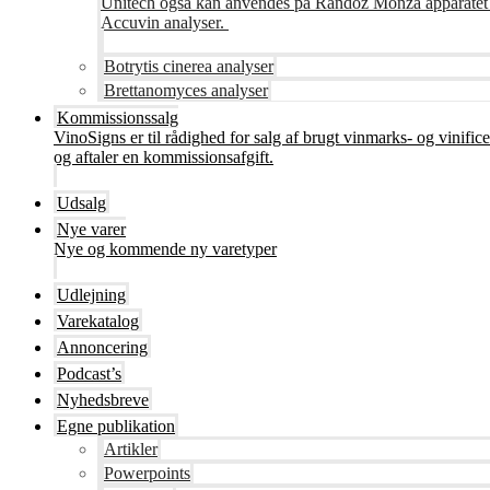
Unitech også kan anvendes på Randoz Monza apparatet so
Accuvin analyser.
Botrytis cinerea analyser
Brettanomyces analyser
Kommissionssalg
VinoSigns er til rådighed for salg af brugt vinmarks- og vinifi
og aftaler en kommissionsafgift.
Udsalg
Nye varer
Nye og kommende ny varetyper
Udlejning
Varekatalog
Annoncering
Podcast’s
Nyhedsbreve
Egne publikation
Artikler
Powerpoints