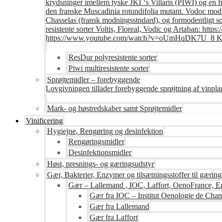
krydsninger imellem tyske JKI ‘s Villaris (PIWI) og en 
den franske Muscadinia rotundifolia mutant. Vodoc modne
Chasselas (fransk modningsstndard), og formodentligt s
resistente sorter Voltis, Floreal, Vodic og Artaban
https://www.youtube.com/watch?v=oUmHqDK7U_8 Krite
ResDur polyresistente sorter
Piwi multiresistente sorter
Sprøjtemidler – forebyggende
Lovgivningen tillader forebyggende sprøjtning af vinpla
Mark- og høstredskaber samt Sprøjtemidler
Vinificering
Hygiejne, Rengøring og desinfektion
Rengøringsmidler
Desinfektionsmidler
Høst, presnings- og gæringsudstyr
Gær, Bakterier, Enzymer og tilsætningsstoffer til gæring
Gær – Lallemand , IOC, Laffort, OenoFrance, Er
Gær fra IOC – Institut Oenologie de Ch
Gær fra Lallemand
Gær fra Laffort