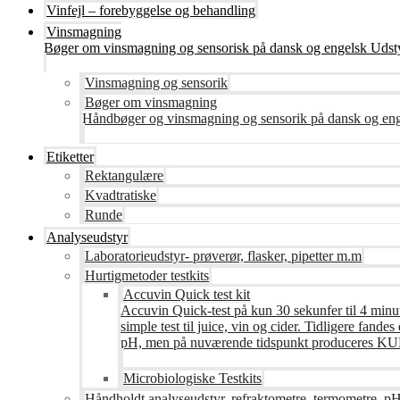
Vinfejl – forebyggelse og behandling
Vinsmagning
Bøger om vinsmagning og sensorisk på dansk og engelsk Udsty
Vinsmagning og sensorik
Bøger om vinsmagning
Håndbøger og vinsmagning og sensorik på dansk og en
Etiketter
Rektangulære
Kvadtratiske
Runde
Analyseudstyr
Laboratorieudstyr- prøverør, flasker, pipetter m.m
Hurtigmetoder testkits
Accuvin Quick test kit
Accuvin Quick-test på kun 30 sekunfer til 4 minut
simple test til juice, vin og cider. Tidligere fa
pH, men på nuværende tidspunkt produceres KUN te
Microbiologiske Testkits
Håndholdt analyseudstyr, refraktometre, termometre, pH