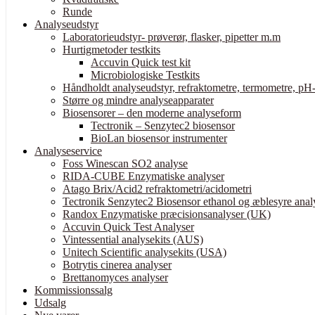
Runde
Analyseudstyr
Laboratorieudstyr- prøverør, flasker, pipetter m.m
Hurtigmetoder testkits
Accuvin Quick test kit
Microbiologiske Testkits
Håndholdt analyseudstyr, refraktometre, termometre, pH-
Større og mindre analyseapparater
Biosensorer – den moderne analyseform
Tectronik – Senzytec2 biosensor
BioLan biosensor instrumenter
Analyseservice
Foss Winescan SO2 analyse
RIDA-CUBE Enzymatiske analyser
Atago Brix/Acid2 refraktometri/acidometri
Tectronik Senzytec2 Biosensor ethanol og æblesyre anal
Randox Enzymatiske præcisionsanalyser (UK)
Accuvin Quick Test Analyser
Vintessential analysekits (AUS)
Unitech Scientific analysekits (USA)
Botrytis cinerea analyser
Brettanomyces analyser
Kommissionssalg
Udsalg