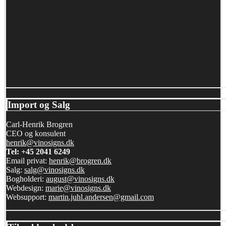
Import og Salg
Carl-Henrik Brogren
CEO og konsulent
henrik@vinosigns.dk
Tel: +45 2041 6249
Email privat:
henrik@brogren.dk
Salg:
salg@vinosigns.dk
Bogholderi:
august@vinosigns.dk
Webdesign:
marie@vinosigns.dk
Websupport:
martin.juhl.andersen@gmail.com