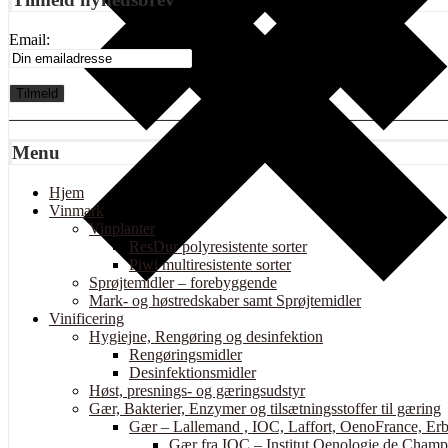
Email:
Menu
Hjem
Vinmark
Vinplanter
ResDur polyresistente sorter
Piwi multiresistente sorter
Sprøjtemidler – forebyggende
Mark- og høstredskaber samt Sprøjtemidler
Vinificering
Hygiejne, Rengøring og desinfektion
Rengøringsmidler
Desinfektionsmidler
Høst, presnings- og gæringsudstyr
Gær, Bakterier, Enzymer og tilsætningsstoffer til gæring
Gær – Lallemand , IOC, Laffort, OenoFrance, Erb
Gær fra IOC – Institut Oenologie de Cham