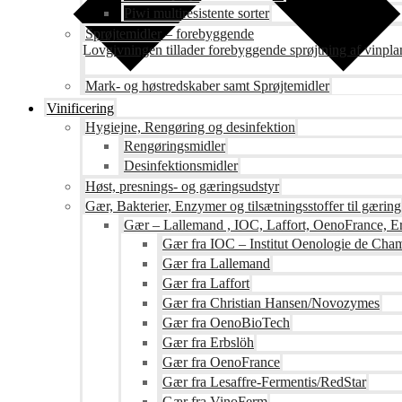
Piwi multiresistente sorter
Sprøjtemidler – forebyggende
Lovgivningen tillader forebyggende sprøjtning af vinpla
Mark- og høstredskaber samt Sprøjtemidler
Vinificering
Hygiejne, Rengøring og desinfektion
Rengøringsmidler
Desinfektionsmidler
Høst, presnings- og gæringsudstyr
Gær, Bakterier, Enzymer og tilsætningsstoffer til gæring
Gær – Lallemand , IOC, Laffort, OenoFrance, Er
Gær fra IOC – Institut Oenologie de Ch
Gær fra Lallemand
Gær fra Laffort
Gær fra Christian Hansen/Novozymes
Gær fra OenoBioTech
Gær fra Erbslöh
Gær fra OenoFrance
Gær fra Lesaffre-Fermentis/RedStar
Gær fra VinoFerm