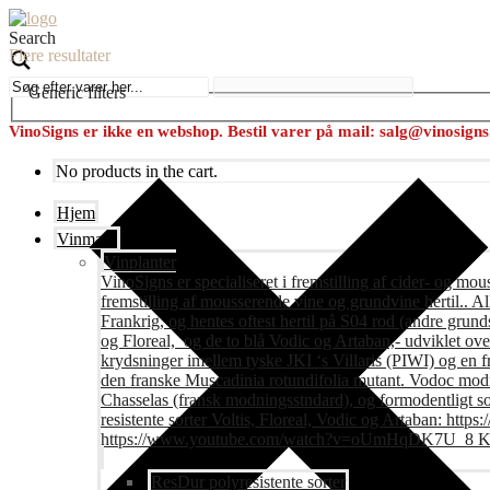
Search
Flere resultater
Generic filters
VinoSigns er ikke en webshop. Bestil varer på mail: salg@vinosign
No products in the cart.
Hjem
Vinmark
Vinplanter
VinoSigns er specialiseret i fremstilling af cider- og mo
fremstilling af mousserende vine og grundvine hertil.. All
Frankrig, og hentes oftest hertil på S04 rod (andre grunds
og Floreal, og de to blå Vodic og Artaban,- udviklet ov
krydsninger imellem tyske JKI ‘s Villaris (PIWI) og en 
den franske Muscadinia rotundifolia mutant. Vodoc modne
Chasselas (fransk modningsstndard), og formodentligt s
resistente sorter Voltis, Floreal, Vodic og Artaban
https://www.youtube.com/watch?v=oUmHqDK7U_8 Krite
ResDur polyresistente sorter