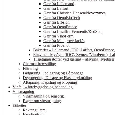
Gær fra Lallemand
Gær fra Laffort
Gær fra Christian Hansen/Novozymes
Gær fra OenoBioTech
Gær fra Erbslöh
Gær fra OenoFrance
Gær fra Lesaffre-Fermentis/RedStar
Gær fra VinoFerm
Gær fra Mangrove Jack’s
Gær fra Proenol
Bakterier – Lallemand, IOC, Laffort, OenoFrance
Enzymer- MyZym (IOC), Zymez (VinoFerm), Lall
Tilsætningsstoffer ved gæring – afsyring, syretilsæt
Charmat fremstilling
Filtrering
Fadgæring, Fadlagring og Bâtonnage
Degorgering, Dosage og Flasketrykmåling
Aftapning, Kapsling og Propning
Vinfejl – forebyggelse og behandling
Vinsmagning
Vinsmagning og sensorik
Bøger om vinsmagning
Etiketter
Rektangulære
Kvadtratiske