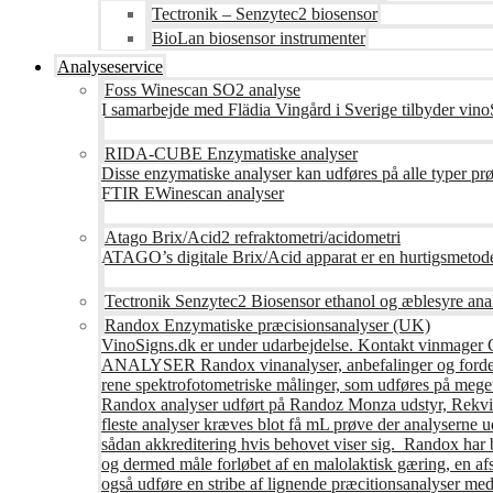
Tectronik – Senzytec2 biosensor
BioLan biosensor instrumenter
Analyseservice
Foss Winescan SO2 analyse
I samarbejde med Flädia Vingård i Sverige tilbyder vinoS
RIDA-CUBE Enzymatiske analyser
Disse enzymatiske analyser kan udføres på alle typer pr
FTIR EWinescan analyser
Atago Brix/Acid2 refraktometri/acidometri
ATAGO’s digitale Brix/Acid apparat er en hurtigsmetod
Tectronik Senzytec2 Biosensor ethanol og æblesyre ana
Randox Enzymatiske præcisionsanalyser (UK)
VinoSigns.dk er under udarbejdelse. Kontakt vinmager 
ANALYSER Randox vinanalyser, anbefalinger og fordele R
rene spektrofotometriske målinger, som udføres på mege
Randox analyser udført på Randoz Monza udstyr, Rekvire
fleste analyser kræves blot få mL prøve der analyserne 
sådan akkreditering hvis behovet viser sig. Randox har b
og dermed måle forløbet af en malolaktisk gæring, en af
også udføre en stribe af lignende præcitionsanalyser med 