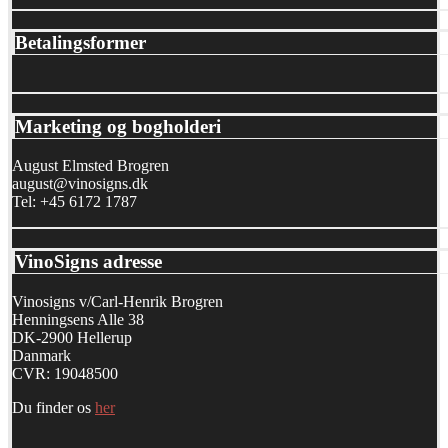
Betalingsformer
Marketing og bogholderi
August Elmsted Brogren
august@vinosigns.dk
Tel: +45 6172 1787
VinoSigns adresse
Vinosigns v/Carl-Henrik Brogren
Henningsens Alle 38
DK-2900 Hellerup
Danmark
CVR: 19048500
Du finder os
her