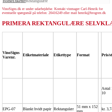
Home
Etiketter
Rektangulære
VinoSigns.dk er under udarbejdelse. Kontakt vinmager Carl-Henrik for
eventuelle spørgsmål på telefon: 20416249 eller mail henrik@brogren.dk
PRIMERA REKTANGULÆRE SELVKL
VinoSigns
Etiketmateriale
Etikettype
Format
Pris/s
Varenr.
Antal 
10
51 mm x 152
EPG-07
Blankt hvidt papir
Rektangulær
kr. 3,7
mm