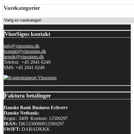
Varekategorier
VinoSigns kontakt
info@vinosigns.dk
kontakt@vinosigns.dk
henrik@vinosigns.dk
Telefon: +45 2041 6249
SMS: +45 2041 6249
Faktura betalinger
Danske Bank Business Erhverv
Danske Netbank:
Regnr.: 3409 Kontonr: 12500297
IBAN:
DK5330000012500297
SWIFT:
DABADKKK