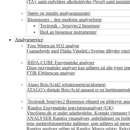
(TA), samt endvidere alkoholstyrke (%vol) samt tanninin
Større og mindre analyseapparater
Biosensorer – den moderne analyseform
Tectronik – Senzytec2 biosensor
BioLan biosensor instrumenter
Analyseservice
Foss Winescan SO2 analyse
I samarbejde med Flädia Vingård i Sverige tilbyder vinoS
RIDA-CUBE Enzymatiske analyser
Disse enzymatiske analyser kan udføres på alle typer pr
FTIR EWinescan analyser
Atago Brix/Acid2 refraktometri/acidometri
ATAGO’s digitale Brix/Acid apparat er en hurtigsmetod
Tectronik Senzytec2 Biosensor ethanol og æblesyre ana
Randox Enzymatiske præcisionsanalyser (UK)
VinoSigns.dk er under udarbejdelse. Kontakt vinmager 
ANALYSER Randox vinanalyser, anbefalinger og fordele R
rene spektrofotometriske målinger, som udføres på mege
Randox analyser udført på Randoz Monza udstyr, Rekvire