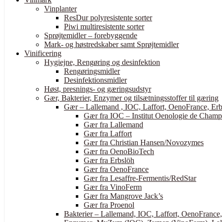
Vinplanter
ResDur polyresistente sorter
Piwi multiresistente sorter
Sprøjtemidler – forebyggende
Mark- og høstredskaber samt Sprøjtemidler
Vinificering
Hygiejne, Rengøring og desinfektion
Rengøringsmidler
Desinfektionsmidler
Høst, presnings- og gæringsudstyr
Gær, Bakterier, Enzymer og tilsætningsstoffer til gæring
Gær – Lallemand , IOC, Laffort, OenoFrance, Erb
Gær fra IOC – Institut Oenologie de Cham
Gær fra Lallemand
Gær fra Laffort
Gær fra Christian Hansen/Novozymes
Gær fra OenoBioTech
Gær fra Erbslöh
Gær fra OenoFrance
Gær fra Lesaffre-Fermentis/RedStar
Gær fra VinoFerm
Gær fra Mangrove Jack’s
Gær fra Proenol
Bakterier – Lallemand, IOC, Laffort, OenoFrance