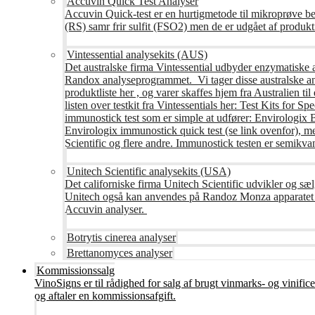
Accuvin Quick Test Analyser
Accuvin Quick-test er en hurtigmetode til mikroprøve be
(RS) samr frir sulfit (FSO2) men de er udgået af produkt
Vintessential analysekits (AUS)
Det australske firma Vintessential udbyder enzymatiske ana
Randox analyseprogrammet. Vi tager disse australske ana
produktliste her , og varer skaffes hjem fra Australie
listen over testkit fra Vintessentials her: Test Kits for 
immunostick test som er simple at udfører: Envirologix
Envirologix immunostick quick test (se link ovenfor), 
Scientific og flere andre. Immunostick testen er semikvant
Unitech Scientific analysekits (USA)
Det californiske firma Unitech Scientific udvikler og sæl
Unitech også kan anvendes på Randoz Monza apparatet so
Accuvin analyser.
Botrytis cinerea analyser
Brettanomyces analyser
Kommissionssalg
VinoSigns er til rådighed for salg af brugt vinmarks- og vinifi
og aftaler en kommissionsafgift.