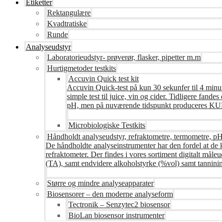
Etiketter
Rektangulære
Kvadtratiske
Runde
Analyseudstyr
Laboratorieudstyr- prøverør, flasker, pipetter m.m
Hurtigmetoder testkits
Accuvin Quick test kit
Accuvin Quick-test på kun 30 sekunfer til 4 minut
simple test til juice, vin og cider. Tidligere fa
pH, men på nuværende tidspunkt produceres KUN te
Microbiologiske Testkits
Håndholdt analyseudstyr, refraktometre, termometre, pH
De håndholdte analyseinstrumenter har den fordel at de 
refraktometer. Der findes i vores sortiment digitalt måle
(TA), samt endvidere alkoholstyrke (%vol) samt tanninin
Større og mindre analyseapparater
Biosensorer – den moderne analyseform
Tectronik – Senzytec2 biosensor
BioLan biosensor instrumenter