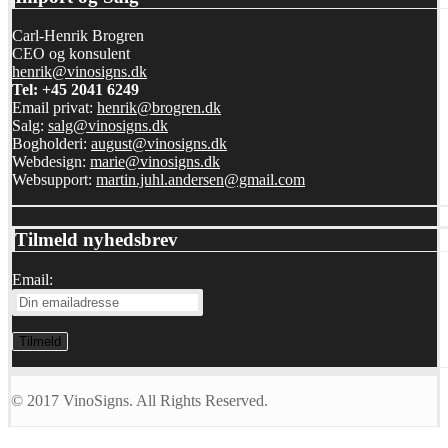
Carl-Henrik Brogren
CEO og konsulent
henrik@vinosigns.dk
Tel: +45 2041 6249
Email privat:
henrik@brogren.dk
Salg:
salg@vinosigns.dk
Bogholderi:
august@vinosigns.dk
Webdesign:
marie@vinosigns.dk
Websupport:
martin.juhl.andersen@gmail.com
Tilmeld nyhedsbrev
Email:
© 2017 VinoSigns. All Rights Reserved.