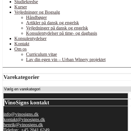
Studiekredse
Kurser
Vejledninger og Bogsalg
Håndbøger
Artikler på dansk og engelsk
Vejledninger på dansk og engelsk
Konsulentydelser på time- og dagbasis
Konsulentydelser
Kontakt
Om os
Curriculum vitae
Lav din egen vin – Urban Winery projektet
Varekategorier
VinoSigns kontakt
info@vinosigns.dk
kontakt@vinosigns.dk
henrik@vinosigns.dk
Telefon: +45 2041 6249