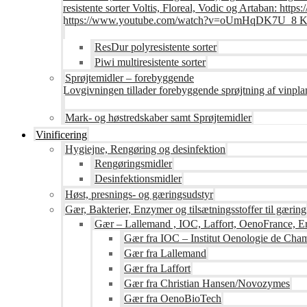
resistente sorter Voltis, Floreal, Vodic og Artaban
https://www.youtube.com/watch?v=oUmHqDK7U_8 Krite
ResDur polyresistente sorter
Piwi multiresistente sorter
Sprøjtemidler – forebyggende
Lovgivningen tillader forebyggende sprøjtning af vinpla
Mark- og høstredskaber samt Sprøjtemidler
Vinificering
Hygiejne, Rengøring og desinfektion
Rengøringsmidler
Desinfektionsmidler
Høst, presnings- og gæringsudstyr
Gær, Bakterier, Enzymer og tilsætningsstoffer til gæring
Gær – Lallemand , IOC, Laffort, OenoFrance, Er
Gær fra IOC – Institut Oenologie de Ch
Gær fra Lallemand
Gær fra Laffort
Gær fra Christian Hansen/Novozymes
Gær fra OenoBioTech