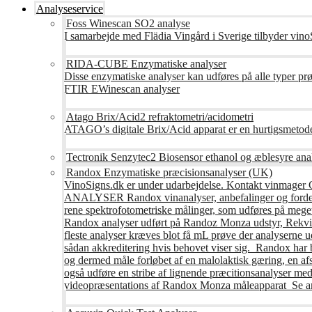
Analyseservice
Foss Winescan SO2 analyse
I samarbejde med Flädia Vingård i Sverige tilbyder vinoS
RIDA-CUBE Enzymatiske analyser
Disse enzymatiske analyser kan udføres på alle typer pr
FTIR EWinescan analyser
Atago Brix/Acid2 refraktometri/acidometri
ATAGO’s digitale Brix/Acid apparat er en hurtigsmetod
Tectronik Senzytec2 Biosensor ethanol og æblesyre ana
Randox Enzymatiske præcisionsanalyser (UK)
VinoSigns.dk er under udarbejdelse. Kontakt vinmager 
ANALYSER Randox vinanalyser, anbefalinger og fordele R
rene spektrofotometriske målinger, som udføres på mege
Randox analyser udført på Randoz Monza udstyr, Rekvire
fleste analyser kræves blot få mL prøve der analyserne 
sådan akkreditering hvis behovet viser sig. Randox har b
og dermed måle forløbet af en malolaktisk gæring, en af
også udføre en stribe af lignende præcitionsanalyser med 
videopræsentations af Randox Monza måleapparat Se an