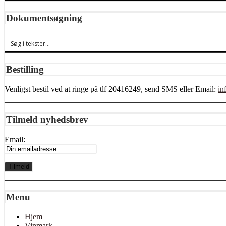
Dokumentsøgning
Bestilling
Venligst bestil ved at ringe på tlf 20416249, send SMS eller Email:
in
Tilmeld nyhedsbrev
Email:
Menu
Hjem
Vinmark