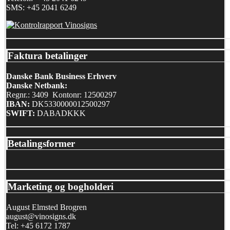
SMS: +45 2041 6249
Faktura betalinger
Danske Bank Business Erhverv
Danske Netbank:
Regnr.: 3409 Kontonr: 12500297
IBAN:
DK5330000012500297
SWIFT:
DABADKKK
Betalingsformer
Marketing og bogholderi
August Elmsted Brogren
august@vinosigns.dk
Tel: +45 6172 1787