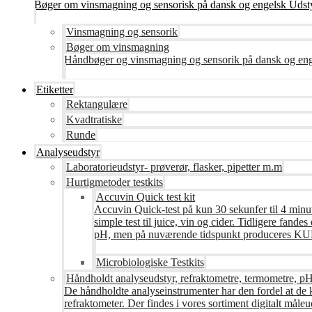
Bøger om vinsmagning og sensorisk på dansk og engelsk Udsty
Vinsmagning og sensorik
Bøger om vinsmagning
Håndbøger og vinsmagning og sensorik på dansk og en
Etiketter
Rektangulære
Kvadtratiske
Runde
Analyseudstyr
Laboratorieudstyr- prøverør, flasker, pipetter m.m
Hurtigmetoder testkits
Accuvin Quick test kit
Accuvin Quick-test på kun 30 sekunfer til 4 minut
simple test til juice, vin og cider. Tidligere fa
pH, men på nuværende tidspunkt produceres KUN te
Microbiologiske Testkits
Håndholdt analyseudstyr, refraktometre, termometre, pH
De håndholdte analyseinstrumenter har den fordel at de 
refraktometer. Der findes i vores sortiment digitalt måle