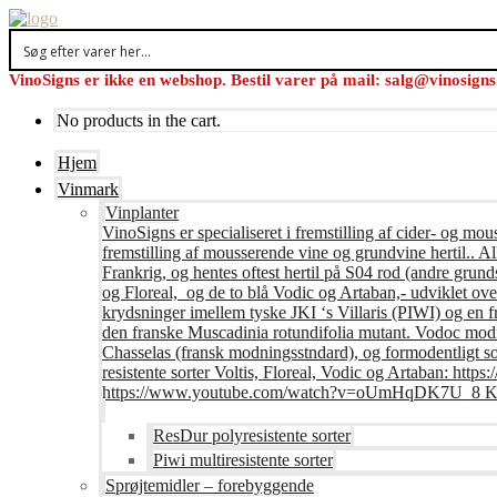
VinoSigns er ikke en webshop. Bestil varer på mail: salg@vinosign
No products in the cart.
Hjem
Vinmark
Vinplanter
VinoSigns er specialiseret i fremstilling af cider- og mo
fremstilling af mousserende vine og grundvine hertil.. All
Frankrig, og hentes oftest hertil på S04 rod (andre grunds
og Floreal, og de to blå Vodic og Artaban,- udviklet ov
krydsninger imellem tyske JKI ‘s Villaris (PIWI) og en 
den franske Muscadinia rotundifolia mutant. Vodoc modne
Chasselas (fransk modningsstndard), og formodentligt s
resistente sorter Voltis, Floreal, Vodic og Artaban
https://www.youtube.com/watch?v=oUmHqDK7U_8 Krite
ResDur polyresistente sorter
Piwi multiresistente sorter
Sprøjtemidler – forebyggende