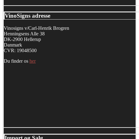
VinoSigns adresse
Vinosigns v/Carl-Henrik Brogren
Henningsens Alle 38
DK-2900 Hellerup
Danmark
CVR: 19048500
Du finder os
her
Import og Salg