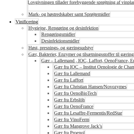
Lovgivningen tillader forebyggende sprøjtning af vinpla
Mark- og høstredskaber samt Sprøjtemidler
Vinificering
Hygiejne, Rengøring og desinfektion
Rengøringsmidler
Desinfektionsmidler
Høst, presnings- og gæringsudstyr
Gær, Bakterier, Enzymer og tilsætningsstoffer til gæring
Gær – Lallemand , IOC, Laffort, OenoFrance, Er
Gær fra IOC – Institut Oenologie de Ch
Gær fra Lallemand
Gær fra Laffort
Gær fra Christian Hansen/Novozymes
Gær fra OenoBioTech
Gær fra Erbslöh
Gær fra OenoFrance
Gær fra Lesaffre-Fermentis/RedStar
Gær fra VinoFerm
Gær fra Mangrove Jack’s
Gær fra Proenol