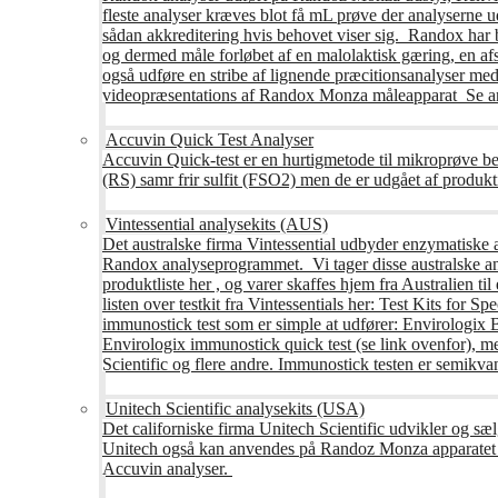
fleste analyser kræves blot få mL prøve der analyserne 
sådan akkreditering hvis behovet viser sig. Randox har b
og dermed måle forløbet af en malolaktisk gæring, en af
også udføre en stribe af lignende præcitionsanalyser med 
videopræsentations af Randox Monza måleapparat Se an
Accuvin Quick Test Analyser
Accuvin Quick-test er en hurtigmetode til mikroprøve be
(RS) samr frir sulfit (FSO2) men de er udgået af produkt
Vintessential analysekits (AUS)
Det australske firma Vintessential udbyder enzymatiske ana
Randox analyseprogrammet. Vi tager disse australske ana
produktliste her , og varer skaffes hjem fra Australie
listen over testkit fra Vintessentials her: Test Kits for 
immunostick test som er simple at udfører: Envirologix
Envirologix immunostick quick test (se link ovenfor), 
Scientific og flere andre. Immunostick testen er semikvant
Unitech Scientific analysekits (USA)
Det californiske firma Unitech Scientific udvikler og sæl
Unitech også kan anvendes på Randoz Monza apparatet so
Accuvin analyser.