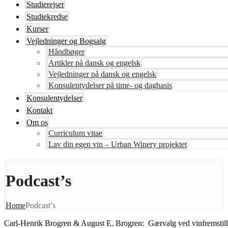
Studierejser
Studiekredse
Kurser
Vejledninger og Bogsalg
Håndbøger
Artikler på dansk og engelsk
Vejledninger på dansk og engelsk
Konsulentydelser på time- og dagbasis
Konsulentydelser
Kontakt
Om os
Curriculum vitae
Lav din egen vin – Urban Winery projektet
Podcast’s
Home
Podcast’s
Carl-Henrik Brogren & August E. Brogren: Gærvalg ved vinfremstilli