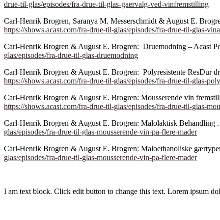
drue-til-glas/episodes/fra-drue-til-glas-gaervalg-ved-vinfremstilling
Carl-Henrik Brogren, Saranya M. Messerschmidt & August E. Brogren: 
https://shows.acast.com/fra-drue-til-glas/episodes/fra-drue-til-glas-vin
Carl-Henrik Brogren & August E. Brogren: Druemodning – Acast Podc
glas/episodes/fra-drue-til-glas-druemodning
Carl-Henrik Brogren & August E. Brogren: Polyresistente ResDur drue
https://shows.acast.com/fra-drue-til-glas/episodes/fra-drue-til-glas-poly
Carl-Henrik Brogren & August E. Brogren: Mousserende vin fremstille
https://shows.acast.com/fra-drue-til-glas/episodes/fra-drue-til-glas-m
Carl-Henrik Brogren & August E. Brogren: Malolaktisk Behandling . A
glas/episodes/fra-drue-til-glas-mousserende-vin-pa-flere-mader
Carl-Henrik Brogren & August E. Brogren: Maloethanoliske gærtyper . 
glas/episodes/fra-drue-til-glas-mousserende-vin-pa-flere-mader
I am text block. Click edit button to change this text. Lorem ipsum dolo