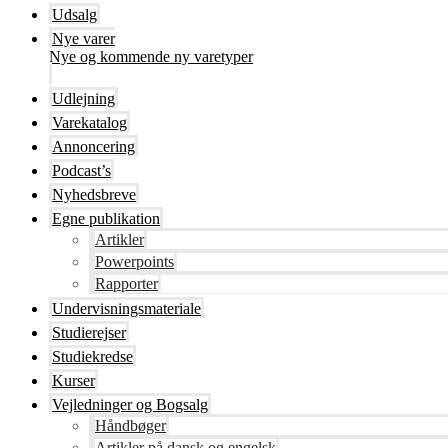
Udsalg
Nye varer
Nye og kommende ny varetyper
Udlejning
Varekatalog
Annoncering
Podcast’s
Nyhedsbreve
Egne publikation
Artikler
Powerpoints
Rapporter
Undervisningsmateriale
Studierejser
Studiekredse
Kurser
Vejledninger og Bogsalg
Håndbøger
Artikler på dansk og engelsk