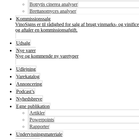
Botrytis cinerea analyser
Brettanomyces analyser
Kommissionssalg
VinoSigns er til rådighed for salg af brugt vinmarks- og vinifi
og aftaler en kommissionsafgift.
Udsalg
Nye varer
Nye og kommende ny varetyper
Udlejning
Varekatalog
Annoncering
Podcast’s
Nyhedsbreve
Egne publikation
Artikler
Powerpoints
Rapporter
Undervisningsmateriale