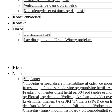
Vejledninger på dansk og engelsk
Konsulentydelser på time- og dagbasis
Konsulentydelser
Kontakt
Om os
Curriculum vitae
Lav din egen vin – Urban Winery projektet
Hjem
Vinmark
Vinplanter
VinoSigns er specialiseret i fremstilling af cider- og mo
fremstilling af mousserende vine og grundvine hertil.. All
Frankrig, og hentes oftest hertil på S04 rod (andre grunds
og Floreal, og de to blå Vodic og Artaban,- udviklet ov
krydsninger imellem tyske JKI ‘s Villaris (PIWI) og en 
den franske Muscadinia rotundifolia mutant. Vodoc modne
Chasselas (fransk modningsstndard), og formodentligt s