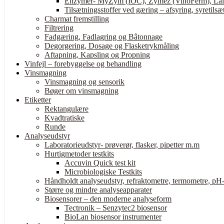
Enzymer- MyZym (IOC), Zymez (VinoFerm), Lall
Tilsætningsstoffer ved gæring – afsyring, syretilsæt
Charmat fremstilling
Filtrering
Fadgæring, Fadlagring og Bâtonnage
Degorgering, Dosage og Flasketrykmåling
Aftapning, Kapsling og Propning
Vinfejl – forebyggelse og behandling
Vinsmagning
Vinsmagning og sensorik
Bøger om vinsmagning
Etiketter
Rektangulære
Kvadtratiske
Runde
Analyseudstyr
Laboratorieudstyr- prøverør, flasker, pipetter m.m
Hurtigmetoder testkits
Accuvin Quick test kit
Microbiologiske Testkits
Håndholdt analyseudstyr, refraktometre, termometre, pH-
Større og mindre analyseapparater
Biosensorer – den moderne analyseform
Tectronik – Senzytec2 biosensor
BioLan biosensor instrumenter