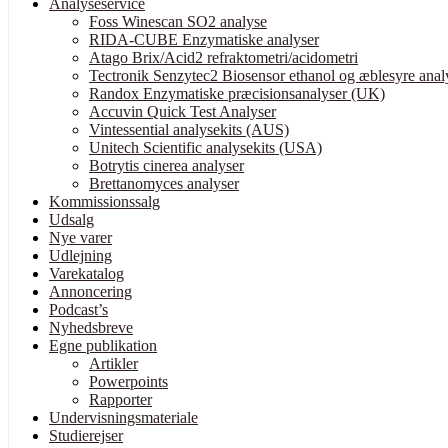
Analyseservice
Foss Winescan SO2 analyse
RIDA-CUBE Enzymatiske analyser
Atago Brix/Acid2 refraktometri/acidometri
Tectronik Senzytec2 Biosensor ethanol og æblesyre anal
Randox Enzymatiske præcisionsanalyser (UK)
Accuvin Quick Test Analyser
Vintessential analysekits (AUS)
Unitech Scientific analysekits (USA)
Botrytis cinerea analyser
Brettanomyces analyser
Kommissionssalg
Udsalg
Nye varer
Udlejning
Varekatalog
Annoncering
Podcast’s
Nyhedsbreve
Egne publikation
Artikler
Powerpoints
Rapporter
Undervisningsmateriale
Studierejser