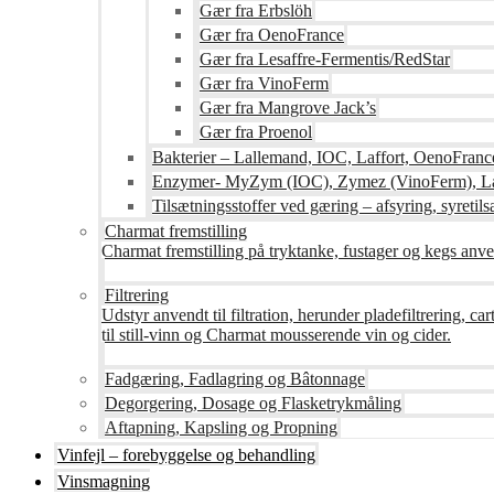
Gær fra Erbslöh
Gær fra OenoFrance
Gær fra Lesaffre-Fermentis/RedStar
Gær fra VinoFerm
Gær fra Mangrove Jack’s
Gær fra Proenol
Bakterier – Lallemand, IOC, Laffort, OenoFranc
Enzymer- MyZym (IOC), Zymez (VinoFerm), Lal
Tilsætningsstoffer ved gæring – afsyring, syretilsæ
Charmat fremstilling
Charmat fremstilling på tryktanke, fustager og kegs anven
Filtrering
Udstyr anvendt til filtration, herunder pladefiltrering, c
til still-vinn og Charmat mousserende vin og cider.
Fadgæring, Fadlagring og Bâtonnage
Degorgering, Dosage og Flasketrykmåling
Aftapning, Kapsling og Propning
Vinfejl – forebyggelse og behandling
Vinsmagning