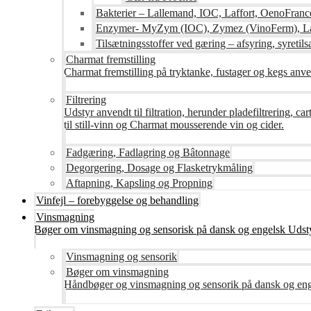
Bakterier – Lallemand, IOC, Laffort, OenoFranc
Enzymer- MyZym (IOC), Zymez (VinoFerm), Lal
Tilsætningsstoffer ved gæring – afsyring, syretilsæ
Charmat fremstilling
Charmat fremstilling på tryktanke, fustager og kegs anven
Filtrering
Udstyr anvendt til filtration, herunder pladefiltrering, c
til still-vinn og Charmat mousserende vin og cider.
Fadgæring, Fadlagring og Bâtonnage
Degorgering, Dosage og Flasketrykmåling
Aftapning, Kapsling og Propning
Vinfejl – forebyggelse og behandling
Vinsmagning
Bøger om vinsmagning og sensorisk på dansk og engelsk Udsty
Vinsmagning og sensorik
Bøger om vinsmagning
Håndbøger og vinsmagning og sensorik på dansk og en