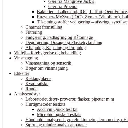
Gær fra Mangrove Jack’s
Gær fra Proenol
Bakterier – Lallemand, IOC, Laffort, OenoFrance
Enzymer- MyZym (IOC), Zymez (VinoFerm), Lall
Tilsætningsstoffer ved gæring – afsyring, syretilsæt
Charmat fremstilling
Filtrering
Fadgæring, Fadlagring og Bâtonnage
Degorgering, Dosage og Flasketrykmåling
Aftapning, Kapsling og Propning
Vinfejl – forebyggelse og behandling
Vinsmagning
Vinsmagning og sensorik
Bøger om vinsmagning
Etiketter
Rektangulære
Kvadtratiske
Runde
Analyseudstyr
Laboratorieudstyr- prøverør, flasker, pipetter m.m
Hurtigmetoder testkits
Accuvin Quick test kit
Microbiologiske Testkits
Håndholdt analyseudstyr, refraktometre, termometre, pH-
Større og mindre analyseapparater