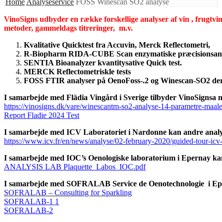
Home
Analyseservice
FOSS Winescan SO2 analyse
VinoSigns udbyder en række forskellige analyser af vin , frugtvi
metoder, gammeldags titreringer, m.v.
Kvalitative Quicktest fra Accuvin, Merck Reflectometri,
R-Biopharm RIDA-CUBE Scan enzymatiske præcisionsana
SENTIA Bioanalyzer kvantitysative Quick test.
MERCK Reflectometriskle tests
FOSS FTIR analyser på OenoFoss-.2 og Winescan-SO2 der 
I samarbejde med Flädia Vingård i Sverige tilbyder VinoSignsa n
https://vinosigns.dk/vare/winescantm-so2-analyse-14-parametre-maale
Report Fladie 2024 Test
I samarbejde med ICV Laboratoriet i Nardonne kan andre analyse
https://www.icv.fr/en/news/analyse/02-february-2020/guided-tour-icv
I samarbejde med IOC’s Oenologiske laboratorium i Epernay kan s
ANALYSIS LAB Plaquette_Labos_IOC.pdf
I samarbejde med SOFRALAB Service de Oenotechnologie i Eperna
SOFRALAB – Consulting for Sparkling
SOFRALAB-1 1
SOFRALAB-2