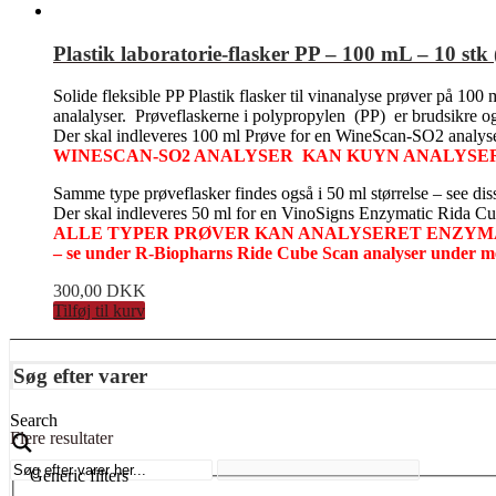
Plastik laboratorie-flasker PP – 100 mL – 10 st
Solide fleksible PP Plastik flasker til vinanalyse prøver på 100
analalyser. Prøveflaskerne i polypropylen (PP) er brudsikre og 
Der skal indleveres 100 ml Prøve for en WineScan-SO2 analys
WINESCAN-SO2 ANALYSER KAN KUYN ANALYSE
Samme type prøveflasker findes også i 50 ml størrelse – see dis
Der skal indleveres 50 ml for en VinoSigns Enzymatic Rida Cu
ALLE TYPER PRØVER KAN ANALYSERET ENZYMA
– se under R-Biopharns Ride Cube Scan analyser und
300,00
DKK
Tilføj til kurv
Søg efter varer
Search
Flere resultater
Generic filters