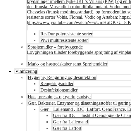
krydsninger imellem tyske JKI ‘s Villaris (PIWI) og en 
den franske Muscadinia rotundifolia mutant. Vodoc modne
Chasselas (fransk modningsstndard), og formodentligt s
resistente sorter Voltis, Floreal, Vodic og Artaban
https://www.youtube.com/watch?v=oUmHqDK7U_8 Krite
ResDur polyresistente sorter
Piwi multiresistente sorter
Sprøjtemidler – forebyggende
Lovgivningen tillader forebyggende sprøjtning af vinpla
Mark- og høstredskaber samt Sprøjtemidler
Vinificering
Hygiejne, Rengøring og desinfektion
Rengøringsmidler
Desinfektionsmidler
Høst, presnings- og gæringsudstyr
Gær, Bakterier, Enzymer og tilsætningsstoffer til gæring
Gær – Lallemand , IOC, Laffort, OenoFrance, Er
Gær fra IOC – Institut Oenologie de Ch
Gær fra Lallemand
Gær fra Laffort