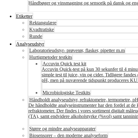
Håndbøger og vinsmagning og sensorik på dansk og en
Etiketter
Rektangulære
Kvadtratiske
Runde
Analyseudstyr
Laboratorieudstyr- prøverør, flasker, pipetter m.m
Hurtigmetoder testkits
Accuvin Quick test kit
Accuvin Quick-test på kun 30 sekunfer til 4 minut
simple test til juice, vin og cider. Tidligere fa
pH, men på nuværende tidspunkt produceres KUN te
Microbiologiske Testkits
Håndholdt analyseudstyr, refraktometre, termometre, pH
De håndholdte analyseinstrumenter har den fordel at de 
refraktometer. Der findes i vores sortiment digitalt måle
(TA), samt endvidere alkoholstyrke (%vol) samt tanninin
Større og mindre analyseapparater
Biosensorer – den moderne analyseform