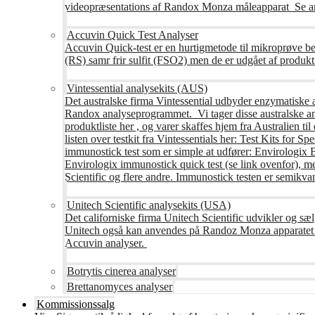
videopræsentations af Randox Monza måleapparat Se an
Accuvin Quick Test Analyser
Accuvin Quick-test er en hurtigmetode til mikroprøve be
(RS) samr frir sulfit (FSO2) men de er udgået af produkt
Vintessential analysekits (AUS)
Det australske firma Vintessential udbyder enzymatiske ana
Randox analyseprogrammet. Vi tager disse australske ana
produktliste her , og varer skaffes hjem fra Australie
listen over testkit fra Vintessentials her: Test Kits for 
immunostick test som er simple at udfører: Envirologix
Envirologix immunostick quick test (se link ovenfor), 
Scientific og flere andre. Immunostick testen er semikvant
Unitech Scientific analysekits (USA)
Det californiske firma Unitech Scientific udvikler og sæl
Unitech også kan anvendes på Randoz Monza apparatet so
Accuvin analyser.
Botrytis cinerea analyser
Brettanomyces analyser
Kommissionssalg