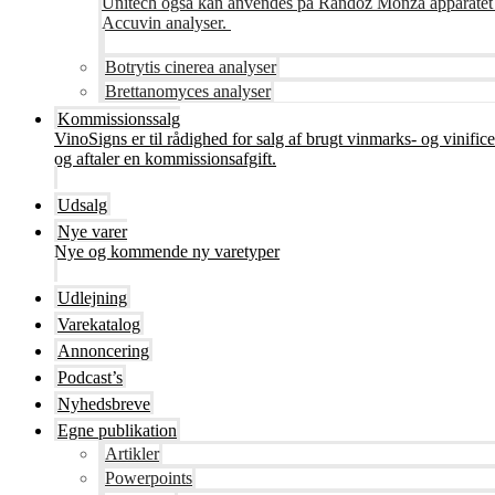
Unitech også kan anvendes på Randoz Monza apparatet so
Accuvin analyser.
Botrytis cinerea analyser
Brettanomyces analyser
Kommissionssalg
VinoSigns er til rådighed for salg af brugt vinmarks- og vinifi
og aftaler en kommissionsafgift.
Udsalg
Nye varer
Nye og kommende ny varetyper
Udlejning
Varekatalog
Annoncering
Podcast’s
Nyhedsbreve
Egne publikation
Artikler
Powerpoints