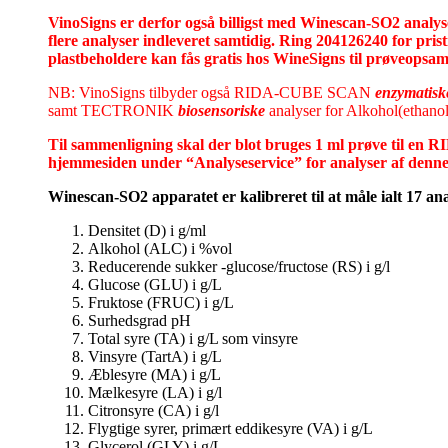
VinoSigns er derfor også billigst med Winescan-SO2 analyser
flere analyser indleveret samtidig. Ring 204126240 for pris
plastbeholdere kan fås gratis hos WineSigns til prøveopsam
NB: VinoSigns tilbyder også RIDA-CUBE SCAN
enzymatisk
samt TECTRONIK
biosensoriske
analyser
for Alkohol(ethanol
Til sammenligning skal der blot bruges 1 ml prøve til en
hjemmesiden under “Analyseservice” for analyser af denne
Winescan-SO2 apparatet er kalibreret til at måle ialt 17 anal
Densitet (D) i g/ml
Alkohol (ALC) i %vol
Reducerende sukker -glucose/fructose (RS) i g/l
Glucose (GLU) i g/L
Fruktose (FRUC) i g/L
Surhedsgrad pH
Total syre (TA) i g/L som vinsyre
Vinsyre (TartA) i g/L
Æblesyre (MA) i g/L
Mælkesyre (LA) i g/l
Citronsyre (CA) i g/l
Flygtige syrer, primært eddikesyre (VA) i g/L
Glycerol (GLY) i g/L