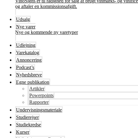
VinoSigns er til rådighed for salg af brugt vinmarks- og vinifi
og aftaler en kommissionsafgift.
Udsalg
Nye varer
Nye og kommende ny varetyper
Udlejning
Varekatalog
Annoncering
Podcast’s
Nyhedsbreve
Egne publikation
Artikler
Powerpoints
Rapporter
Undervisningsmateriale
Studierejser
Studiekredse
Kurser