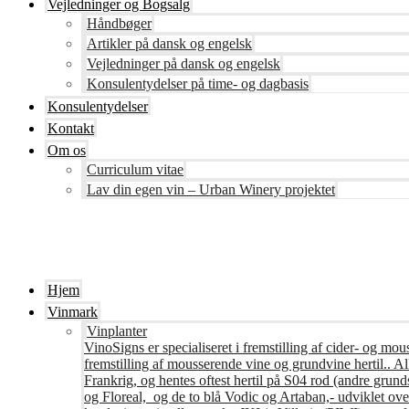
Vejledninger og Bogsalg
Håndbøger
Artikler på dansk og engelsk
Vejledninger på dansk og engelsk
Konsulentydelser på time- og dagbasis
Konsulentydelser
Kontakt
Om os
Curriculum vitae
Lav din egen vin – Urban Winery projektet
Hjem
Vinmark
Vinplanter
VinoSigns er specialiseret i fremstilling af cider- og mo
fremstilling af mousserende vine og grundvine hertil.. All
Frankrig, og hentes oftest hertil på S04 rod (andre grunds
og Floreal, og de to blå Vodic og Artaban,- udviklet ov