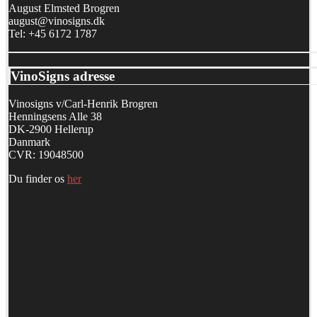
August Elmsted Brogren
august@vinosigns.dk
Tel: +45 6172 1787
VinoSigns adresse
Vinosigns v/Carl-Henrik Brogren
Henningsens Alle 38
DK-2900 Hellerup
Danmark
CVR: 19048500
Du finder os
her