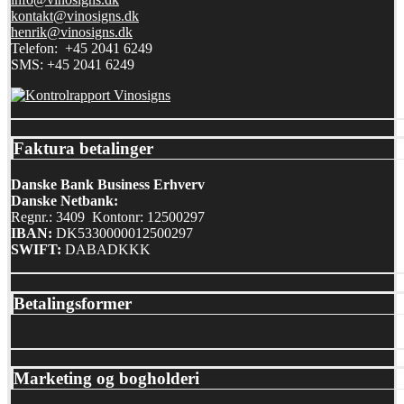
kontakt@vinosigns.dk
henrik@vinosigns.dk
Telefon: +45 2041 6249
SMS: +45 2041 6249
Faktura betalinger
Danske Bank Business Erhverv
Danske Netbank:
Regnr.: 3409 Kontonr: 12500297
IBAN:
DK5330000012500297
SWIFT:
DABADKKK
Betalingsformer
Marketing og bogholderi