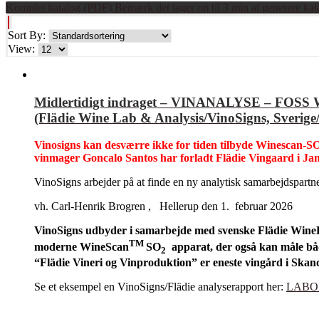
Komplet katalog (PDF) Bemærk det tager op til 3 min at generere kat
Sort By:
View:
Midlertidigt indraget – VINANALYSE – FOSS Wi
(Flädie Wine Lab & Analysis/VinoSigns, Sverig
Vinosigns kan desværre ikke for tiden tilbyde Winescan-SO2
vinmager Goncalo Santos har forladt Flädie Vingaard i Ja
VinoSigns arbejder på at finde en ny analytisk samarbejdspa
vh. Carl-Henrik Brogren , Hellerup den 1. februar 2026
VinoSigns udbyder i samarbejde med svenske Flädie WineLa
TM
moderne WineScan
SO
apparat, der også kan måle båd
2
“Flädie Vineri og Vinproduktion” er eneste vingård i Ska
Se et eksempel en VinoSigns/Flädie analyserapport her:
LABOR