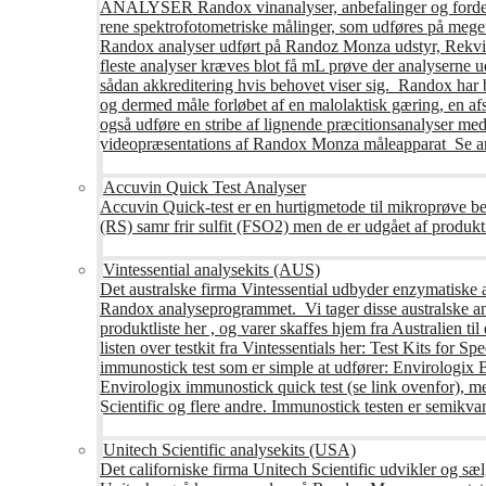
ANALYSER Randox vinanalyser, anbefalinger og fordele R
rene spektrofotometriske målinger, som udføres på mege
Randox analyser udført på Randoz Monza udstyr, Rekvire
fleste analyser kræves blot få mL prøve der analyserne 
sådan akkreditering hvis behovet viser sig. Randox har b
og dermed måle forløbet af en malolaktisk gæring, en af
også udføre en stribe af lignende præcitionsanalyser med 
videopræsentations af Randox Monza måleapparat Se an
Accuvin Quick Test Analyser
Accuvin Quick-test er en hurtigmetode til mikroprøve be
(RS) samr frir sulfit (FSO2) men de er udgået af produkt
Vintessential analysekits (AUS)
Det australske firma Vintessential udbyder enzymatiske ana
Randox analyseprogrammet. Vi tager disse australske ana
produktliste her , og varer skaffes hjem fra Australie
listen over testkit fra Vintessentials her: Test Kits for 
immunostick test som er simple at udfører: Envirologix
Envirologix immunostick quick test (se link ovenfor), 
Scientific og flere andre. Immunostick testen er semikvant
Unitech Scientific analysekits (USA)
Det californiske firma Unitech Scientific udvikler og sæl