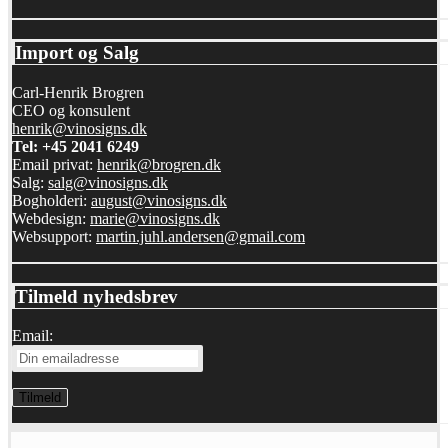
Import og Salg
Carl-Henrik Brogren
CEO og konsulent
henrik@vinosigns.dk
Tel: +45 2041 6249
Email privat:
henrik@brogren.dk
Salg:
salg@vinosigns.dk
Bogholderi:
august@vinosigns.dk
Webdesign:
marie@vinosigns.dk
Websupport:
martin.juhl.andersen@gmail.com
Tilmeld nyhedsbrev
Email: