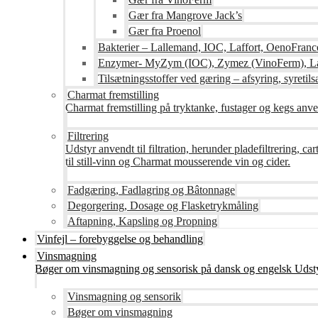
Gær fra Mangrove Jack’s
Gær fra Proenol
Bakterier – Lallemand, IOC, Laffort, OenoFranc
Enzymer- MyZym (IOC), Zymez (VinoFerm), Lal
Tilsætningsstoffer ved gæring – afsyring, syretilsæ
Charmat fremstilling
Charmat fremstilling på tryktanke, fustager og kegs anven
Filtrering
Udstyr anvendt til filtration, herunder pladefiltrering, c
til still-vinn og Charmat mousserende vin og cider.
Fadgæring, Fadlagring og Bâtonnage
Degorgering, Dosage og Flasketrykmåling
Aftapning, Kapsling og Propning
Vinfejl – forebyggelse og behandling
Vinsmagning
Bøger om vinsmagning og sensorisk på dansk og engelsk Udsty
Vinsmagning og sensorik
Bøger om vinsmagning