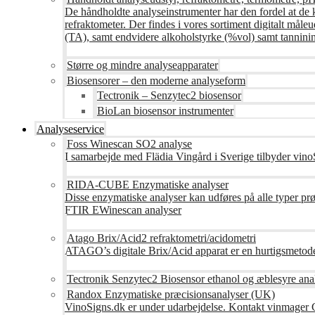
De håndholdte analyseinstrumenter har den fordel at de 
refraktometer. Der findes i vores sortiment digitalt måle
(TA), samt endvidere alkoholstyrke (%vol) samt tanninin
Større og mindre analyseapparater
Biosensorer – den moderne analyseform
Tectronik – Senzytec2 biosensor
BioLan biosensor instrumenter
Analyseservice
Foss Winescan SO2 analyse
I samarbejde med Flädia Vingård i Sverige tilbyder vinoS
RIDA-CUBE Enzymatiske analyser
Disse enzymatiske analyser kan udføres på alle typer pr
FTIR EWinescan analyser
Atago Brix/Acid2 refraktometri/acidometri
ATAGO’s digitale Brix/Acid apparat er en hurtigsmetod
Tectronik Senzytec2 Biosensor ethanol og æblesyre ana
Randox Enzymatiske præcisionsanalyser (UK)
VinoSigns.dk er under udarbejdelse. Kontakt vinmager 