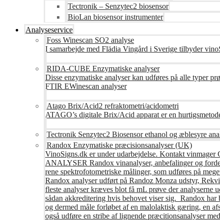
Tectronik – Senzytec2 biosensor
BioLan biosensor instrumenter
Analyseservice
Foss Winescan SO2 analyse
I samarbejde med Flädia Vingård i Sverige tilbyder vinoS
RIDA-CUBE Enzymatiske analyser
Disse enzymatiske analyser kan udføres på alle typer pr
FTIR EWinescan analyser
Atago Brix/Acid2 refraktometri/acidometri
ATAGO’s digitale Brix/Acid apparat er en hurtigsmetod
Tectronik Senzytec2 Biosensor ethanol og æblesyre ana
Randox Enzymatiske præcisionsanalyser (UK)
VinoSigns.dk er under udarbejdelse. Kontakt vinmager 
ANALYSER Randox vinanalyser, anbefalinger og fordele R
rene spektrofotometriske målinger, som udføres på mege
Randox analyser udført på Randoz Monza udstyr, Rekvire
fleste analyser kræves blot få mL prøve der analyserne 
sådan akkreditering hvis behovet viser sig. Randox har b
og dermed måle forløbet af en malolaktisk gæring, en af
også udføre en stribe af lignende præcitionsanalyser med 