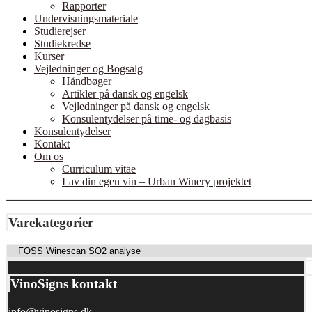
Rapporter
Undervisningsmateriale
Studierejser
Studiekredse
Kurser
Vejledninger og Bogsalg
Håndbøger
Artikler på dansk og engelsk
Vejledninger på dansk og engelsk
Konsulentydelser på time- og dagbasis
Konsulentydelser
Kontakt
Om os
Curriculum vitae
Lav din egen vin – Urban Winery projektet
Varekategorier
VinoSigns kontakt
info@vinosigns.dk