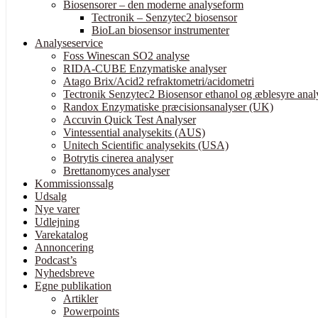
Biosensorer – den moderne analyseform
Tectronik – Senzytec2 biosensor
BioLan biosensor instrumenter
Analyseservice
Foss Winescan SO2 analyse
RIDA-CUBE Enzymatiske analyser
Atago Brix/Acid2 refraktometri/acidometri
Tectronik Senzytec2 Biosensor ethanol og æblesyre anal
Randox Enzymatiske præcisionsanalyser (UK)
Accuvin Quick Test Analyser
Vintessential analysekits (AUS)
Unitech Scientific analysekits (USA)
Botrytis cinerea analyser
Brettanomyces analyser
Kommissionssalg
Udsalg
Nye varer
Udlejning
Varekatalog
Annoncering
Podcast’s
Nyhedsbreve
Egne publikation
Artikler
Powerpoints