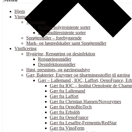
Hjem
Vinmark
Vinplanter
ResDur polyresistente sorter
Piwi multiresistente sorter
Sprøjtemidler – forebyggende
Mark- og høstredskaber samt Sprøjtemidler
Vinificering
Hygiejne, Rengøring og desinfektion
Rengøringsmidler
Desinfektionsmidler
Høst, presnings- og gæringsudstyr
Gær, Bakterier, Enzymer og tilsætningsstoffer til gæring
Gær – Lallemand , IOC, Laffort, OenoFrance, Erb
Gær fra IOC – Institut Oenologie de Cham
Gær fra Lallemand
Gær fra Laffort
Gær fra Christian Hansen/Novozymes
Gær fra OenoBioTech
Gær fra Erbslöh
Gær fra OenoFrance
Gær fra Lesaffre-Fermentis/RedStar
Gær fra VinoFerm