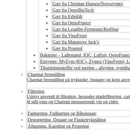
Gær fra Christian Hansen/Novozymes
Gær fra OenoBioTech
Gær fra Erbslöh
Gær fra OenoFrance
Gær fra Lesaffre-Fermentis/RedStar
Gær fra VinoFerm
Gær fra Mangrove Jack’s
Gær fra Proenol
Bakterier – Lallemand, IOC, Laffort, OenoFranc
Enzymer- MyZym (IOC), Zymez (VinoFerm), Lal
Tilsætningsstoffer ved gæring – afsyring, syretilsæ
Charmat fremstilling
Charmat fremstilling på tryktanke, fustager og kegs anven
Filtrering
Udstyr anvendt til filtration, herunder pladefiltrering, c
til still-vinn og Charmat mousserende vin og cider.
Fadgæring, Fadlagring og Bâtonnage
Degorgering, Dosage og Flasketrykmåling
Aftapning, Kapsling og Propning