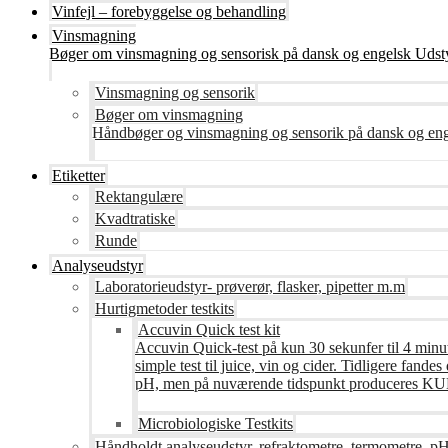
Vinfejl – forebyggelse og behandling
Vinsmagning
Bøger om vinsmagning og sensorisk på dansk og engelsk Udsty
Vinsmagning og sensorik
Bøger om vinsmagning
Håndbøger og vinsmagning og sensorik på dansk og en
Etiketter
Rektangulære
Kvadtratiske
Runde
Analyseudstyr
Laboratorieudstyr- prøverør, flasker, pipetter m.m
Hurtigmetoder testkits
Accuvin Quick test kit
Accuvin Quick-test på kun 30 sekunfer til 4 minut
simple test til juice, vin og cider. Tidligere fa
pH, men på nuværende tidspunkt produceres KUN te
Microbiologiske Testkits
Håndholdt analyseudstyr, refraktometre, termometre, pH