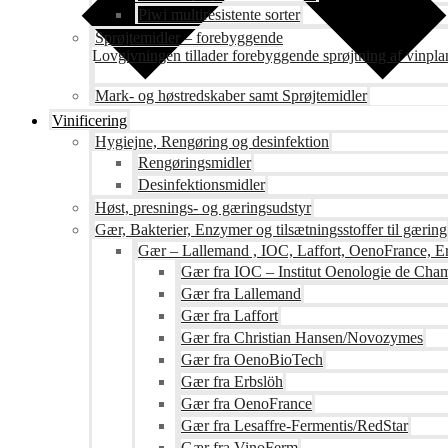
Piwi multiresistente sorter
Sprøjtemidler – forebyggende
Lovgivningen tillader forebyggende sprøjtning af vinpla
Mark- og høstredskaber samt Sprøjtemidler
Vinificering
Hygiejne, Rengøring og desinfektion
Rengøringsmidler
Desinfektionsmidler
Høst, presnings- og gæringsudstyr
Gær, Bakterier, Enzymer og tilsætningsstoffer til gæring
Gær – Lallemand , IOC, Laffort, OenoFrance, Er
Gær fra IOC – Institut Oenologie de Ch
Gær fra Lallemand
Gær fra Laffort
Gær fra Christian Hansen/Novozymes
Gær fra OenoBioTech
Gær fra Erbslöh
Gær fra OenoFrance
Gær fra Lesaffre-Fermentis/RedStar
Gær fra VinoFerm