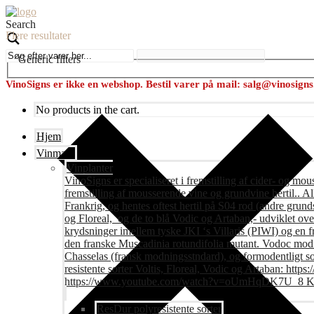
Search
Flere resultater
Generic filters
VinoSigns er ikke en webshop. Bestil varer på mail: salg@vinosign
No products in the cart.
Hjem
Vinmark
Vinplanter
VinoSigns er specialiseret i fremstilling af cider- og mo
fremstilling af mousserende vine og grundvine hertil.. All
Frankrig, og hentes oftest hertil på S04 rod (andre grunds
og Floreal, og de to blå Vodic og Artaban,- udviklet ov
krydsninger imellem tyske JKI ‘s Villaris (PIWI) og en 
den franske Muscadinia rotundifolia mutant. Vodoc modne
Chasselas (fransk modningsstndard), og formodentligt s
resistente sorter Voltis, Floreal, Vodic og Artaban
https://www.youtube.com/watch?v=oUmHqDK7U_8 Krite
ResDur polyresistente sorter