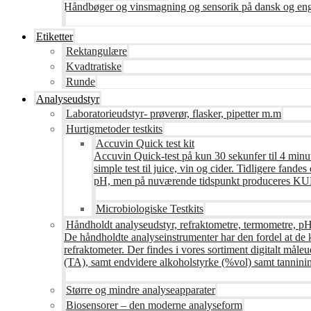
Håndbøger og vinsmagning og sensorik på dansk og en
Etiketter
Rektangulære
Kvadtratiske
Runde
Analyseudstyr
Laboratorieudstyr- prøverør, flasker, pipetter m.m
Hurtigmetoder testkits
Accuvin Quick test kit
Accuvin Quick-test på kun 30 sekunfer til 4 minut
simple test til juice, vin og cider. Tidligere fa
pH, men på nuværende tidspunkt produceres KUN te
Microbiologiske Testkits
Håndholdt analyseudstyr, refraktometre, termometre, pH
De håndholdte analyseinstrumenter har den fordel at de 
refraktometer. Der findes i vores sortiment digitalt måle
(TA), samt endvidere alkoholstyrke (%vol) samt tanninin
Større og mindre analyseapparater
Biosensorer – den moderne analyseform