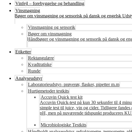
Vinfejl – forebyggelse og behandling
Vinsmagning
Bøger om vinsmagning og sensorisk på dansk og engelsk Udsty
Vinsmagning og sensorik
Bøger om vinsmagning
Håndbøger og vinsmagning og sensorik på dansk og en
Etiketter
Rektangulære
Kvadtratiske
Runde
Analyseudstyr
Laboratorieudstyr- prøverør, flasker, pipetter m.m
Hurtigmetoder testkits
Accuvin Quick test kit
Accuvin Quick-test på kun 30 sekunfer til 4 minut
simple test til juice, vin og cider. Tidligere fa
pH, men på nuværende tidspunkt produceres KUN te
Microbiologiske Testkits
Håndholdt analyseudstyr, refraktometre, termometre, pH