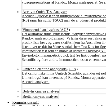
videopræsentations af Randox Monza måleapparat Se an
Accuvin Quick Test Analyser
Accuvin Quick-test er en hurtigmetode til mikroprøve be
(RS) samr frir sulfit (FSO2) men de er udgået af produkt
Vintessential analysekits (AUS)
Det australske firma Vintessential udbyder enzymatiske ana
Randox analyseprogrammet. Vi tager disse australske ana
produktliste her , og varer skaffes hjem fra Australie
listen over testkit fra Vintessentials her: Test Kits for 
immunostick test som er simple at udfører: Envirologix
Envirologix immunostick quick test (se link ovenfor), 
Scientific og flere andre. Immunostick testen er semikvant
Unitech Scientific analysekits (USA)
Det californiske firma Unitech Scientific udvikler og sæl
Unitech også kan anvendes på Randoz Monza apparatet so
Accuvin analyser.
Botrytis cinerea analyser
Brettanomyces analyser
Kommissionssalg