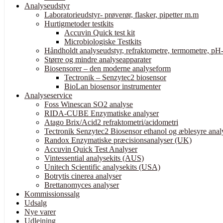
Analyseudstyr
Laboratorieudstyr- prøverør, flasker, pipetter m.m
Hurtigmetoder testkits
Accuvin Quick test kit
Microbiologiske Testkits
Håndholdt analyseudstyr, refraktometre, termometre, pH-
Større og mindre analyseapparater
Biosensorer – den moderne analyseform
Tectronik – Senzytec2 biosensor
BioLan biosensor instrumenter
Analyseservice
Foss Winescan SO2 analyse
RIDA-CUBE Enzymatiske analyser
Atago Brix/Acid2 refraktometri/acidometri
Tectronik Senzytec2 Biosensor ethanol og æblesyre anal
Randox Enzymatiske præcisionsanalyser (UK)
Accuvin Quick Test Analyser
Vintessential analysekits (AUS)
Unitech Scientific analysekits (USA)
Botrytis cinerea analyser
Brettanomyces analyser
Kommissionssalg
Udsalg
Nye varer
Udlejning