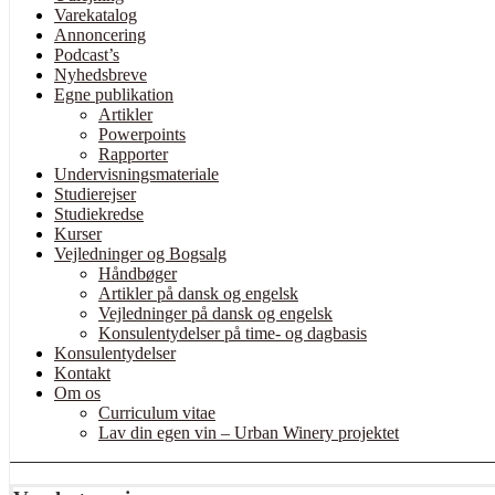
Varekatalog
Annoncering
Podcast’s
Nyhedsbreve
Egne publikation
Artikler
Powerpoints
Rapporter
Undervisningsmateriale
Studierejser
Studiekredse
Kurser
Vejledninger og Bogsalg
Håndbøger
Artikler på dansk og engelsk
Vejledninger på dansk og engelsk
Konsulentydelser på time- og dagbasis
Konsulentydelser
Kontakt
Om os
Curriculum vitae
Lav din egen vin – Urban Winery projektet