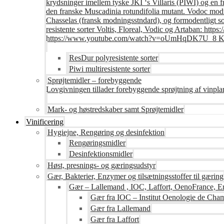
krydsninger imellem tyske JKI ‘s Villaris (PIWI) og en 
den franske Muscadinia rotundifolia mutant. Vodoc modne
Chasselas (fransk modningsstndard), og formodentligt s
resistente sorter Voltis, Floreal, Vodic og Artaban
https://www.youtube.com/watch?v=oUmHqDK7U_8 Krite
ResDur polyresistente sorter
Piwi multiresistente sorter
Sprøjtemidler – forebyggende
Lovgivningen tillader forebyggende sprøjtning af vinpla
Mark- og høstredskaber samt Sprøjtemidler
Vinificering
Hygiejne, Rengøring og desinfektion
Rengøringsmidler
Desinfektionsmidler
Høst, presnings- og gæringsudstyr
Gær, Bakterier, Enzymer og tilsætningsstoffer til gæring
Gær – Lallemand , IOC, Laffort, OenoFrance, Er
Gær fra IOC – Institut Oenologie de Ch
Gær fra Lallemand
Gær fra Laffort