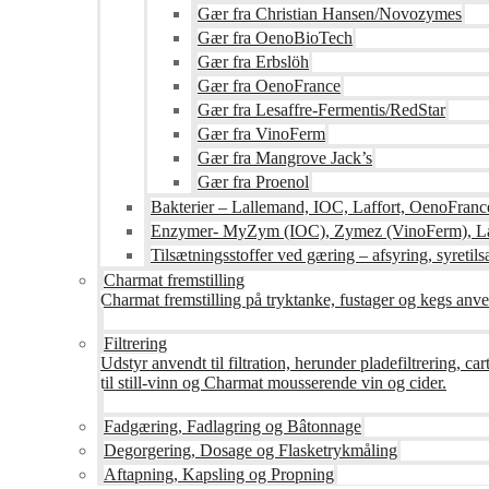
Gær fra Christian Hansen/Novozymes
Gær fra OenoBioTech
Gær fra Erbslöh
Gær fra OenoFrance
Gær fra Lesaffre-Fermentis/RedStar
Gær fra VinoFerm
Gær fra Mangrove Jack’s
Gær fra Proenol
Bakterier – Lallemand, IOC, Laffort, OenoFranc
Enzymer- MyZym (IOC), Zymez (VinoFerm), Lal
Tilsætningsstoffer ved gæring – afsyring, syretilsæ
Charmat fremstilling
Charmat fremstilling på tryktanke, fustager og kegs anven
Filtrering
Udstyr anvendt til filtration, herunder pladefiltrering, c
til still-vinn og Charmat mousserende vin og cider.
Fadgæring, Fadlagring og Bâtonnage
Degorgering, Dosage og Flasketrykmåling
Aftapning, Kapsling og Propning