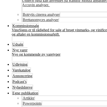
Unitech også kan anvendes på Randoz Monza apparatet so
Accuvin analyser.
Botrytis cinerea analyser
Brettanomyces analyser
Kommissionssalg
VinoSigns er til rådighed for salg af brugt vinmarks- og vinifi
og aftaler en kommissionsafgift.
Udsalg
Nye varer
Nye og kommende ny varetyper
Udlejning
Varekatalog
Annoncering
Podcast’s
Nyhedsbreve
Egne publikation
Artikler
Powerpoints