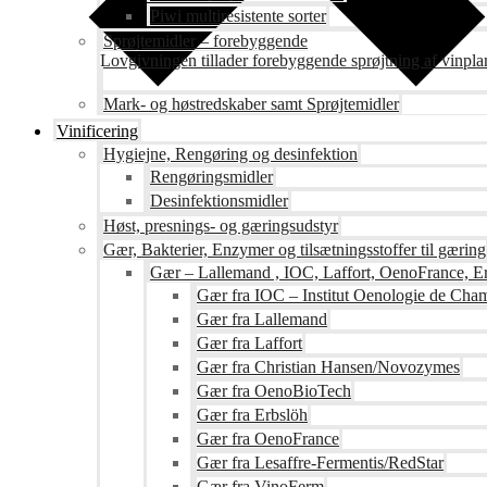
Piwi multiresistente sorter
Sprøjtemidler – forebyggende
Lovgivningen tillader forebyggende sprøjtning af vinpla
Mark- og høstredskaber samt Sprøjtemidler
Vinificering
Hygiejne, Rengøring og desinfektion
Rengøringsmidler
Desinfektionsmidler
Høst, presnings- og gæringsudstyr
Gær, Bakterier, Enzymer og tilsætningsstoffer til gæring
Gær – Lallemand , IOC, Laffort, OenoFrance, Er
Gær fra IOC – Institut Oenologie de Ch
Gær fra Lallemand
Gær fra Laffort
Gær fra Christian Hansen/Novozymes
Gær fra OenoBioTech
Gær fra Erbslöh
Gær fra OenoFrance
Gær fra Lesaffre-Fermentis/RedStar
Gær fra VinoFerm