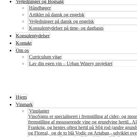
Vejledninger og Bogsalg
Håndbøger
Artikler på dansk og engelsk
Vejledninger på dansk og engelsk
Konsulentydelser på time- og dagbasis
Konsulentydelser
Kontakt
Om os
Curriculum vitae
Lav din egen vin – Urban Winery projektet
Hjem
Vinmark
Vinplanter
VinoSigns er specialiseret i fremstilling af cider- og mo
fremstilling af mousserende vine og grundvine hertil.. All
Frankrig, og hentes oftest hertil på S04 rod (andre grunds
og Floreal, og de to blå Vodic og Artaban,- udviklet ov