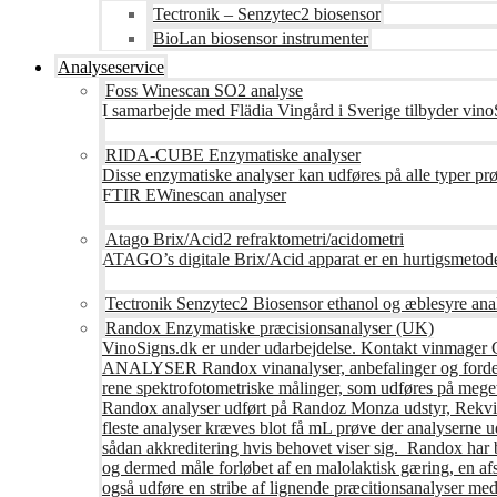
Tectronik – Senzytec2 biosensor
BioLan biosensor instrumenter
Analyseservice
Foss Winescan SO2 analyse
I samarbejde med Flädia Vingård i Sverige tilbyder vinoS
RIDA-CUBE Enzymatiske analyser
Disse enzymatiske analyser kan udføres på alle typer pr
FTIR EWinescan analyser
Atago Brix/Acid2 refraktometri/acidometri
ATAGO’s digitale Brix/Acid apparat er en hurtigsmetod
Tectronik Senzytec2 Biosensor ethanol og æblesyre ana
Randox Enzymatiske præcisionsanalyser (UK)
VinoSigns.dk er under udarbejdelse. Kontakt vinmager 
ANALYSER Randox vinanalyser, anbefalinger og fordele R
rene spektrofotometriske målinger, som udføres på mege
Randox analyser udført på Randoz Monza udstyr, Rekvire
fleste analyser kræves blot få mL prøve der analyserne 
sådan akkreditering hvis behovet viser sig. Randox har b
og dermed måle forløbet af en malolaktisk gæring, en af
også udføre en stribe af lignende præcitionsanalyser med 