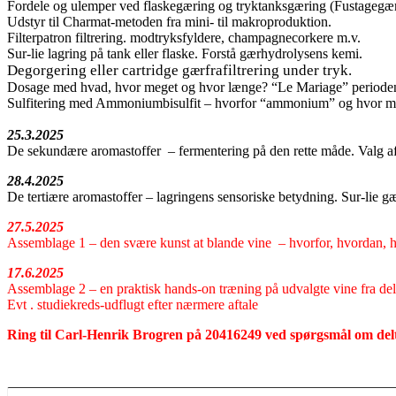
Fordele og ulemper ved flaskegæring og tryktanksgæring (Fustagegær
Udstyr til Charmat-metoden fra mini- til makroproduktion.
Filterpatron filtrering. modtryksfyldere, champagnecorkere m.v.
Sur-lie lagring på tank eller flaske. Forstå gærhydrolysens kemi.
Degorgering eller cartridge gærfrafiltrering under tryk.
Dosage med hvad, hvor meget og hvor længe? “Le Mariage” periode
Sulfitering med Ammoniumbisulfit – hvorfor “ammonium” og hvor m
25.3.2025
De sekundære aromastoffer – fermentering på den rette måde. Valg a
28.4.2025
De tertiære aromastoffer – lagringens sensoriske betydning. Sur-lie 
27.5.2025
Assemblage 1 – den svære kunst at blande vine – hvorfor, hvordan, h
17.6.2025
Assemblage 2 – en praktisk hands-on træning på udvalgte vine fra delt
Evt . studiekreds-udflugt efter nærmere aftale
Ring til Carl-Henrik Brogren på 20416249 ved spørgsmål om delt