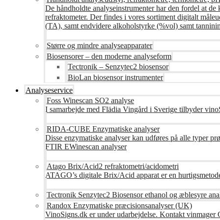
De håndholdte analyseinstrumenter har den fordel at de 
refraktometer. Der findes i vores sortiment digitalt måle
(TA), samt endvidere alkoholstyrke (%vol) samt tanninin
Større og mindre analyseapparater
Biosensorer – den moderne analyseform
Tectronik – Senzytec2 biosensor
BioLan biosensor instrumenter
Analyseservice
Foss Winescan SO2 analyse
I samarbejde med Flädia Vingård i Sverige tilbyder vinoS
RIDA-CUBE Enzymatiske analyser
Disse enzymatiske analyser kan udføres på alle typer pr
FTIR EWinescan analyser
Atago Brix/Acid2 refraktometri/acidometri
ATAGO’s digitale Brix/Acid apparat er en hurtigsmetod
Tectronik Senzytec2 Biosensor ethanol og æblesyre ana
Randox Enzymatiske præcisionsanalyser (UK)
VinoSigns.dk er under udarbejdelse. Kontakt vinmager 