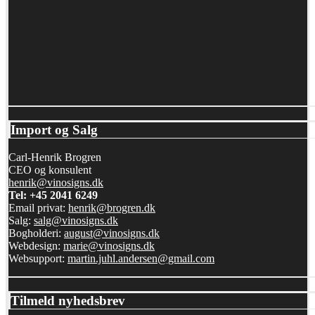
Import og Salg
Carl-Henrik Brogren
CEO og konsulent
henrik@vinosigns.dk
Tel: +45 2041 6249
Email privat:
henrik@brogren.dk
Salg:
salg@vinosigns.dk
Bogholderi:
august@vinosigns.dk
Webdesign:
marie@vinosigns.dk
Websupport:
martin.juhl.andersen@gmail.com
Tilmeld nyhedsbrev