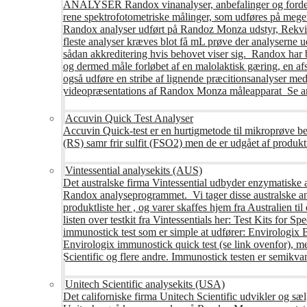
ANALYSER Randox vinanalyser, anbefalinger og fordele R
rene spektrofotometriske målinger, som udføres på mege
Randox analyser udført på Randoz Monza udstyr, Rekvire
fleste analyser kræves blot få mL prøve der analyserne 
sådan akkreditering hvis behovet viser sig. Randox har b
og dermed måle forløbet af en malolaktisk gæring, en af
også udføre en stribe af lignende præcitionsanalyser med 
videopræsentations af Randox Monza måleapparat Se an
Accuvin Quick Test Analyser
Accuvin Quick-test er en hurtigmetode til mikroprøve be
(RS) samr frir sulfit (FSO2) men de er udgået af produkt
Vintessential analysekits (AUS)
Det australske firma Vintessential udbyder enzymatiske ana
Randox analyseprogrammet. Vi tager disse australske ana
produktliste her , og varer skaffes hjem fra Australie
listen over testkit fra Vintessentials her: Test Kits for 
immunostick test som er simple at udfører: Envirologix
Envirologix immunostick quick test (se link ovenfor), 
Scientific og flere andre. Immunostick testen er semikvant
Unitech Scientific analysekits (USA)
Det californiske firma Unitech Scientific udvikler og sæl