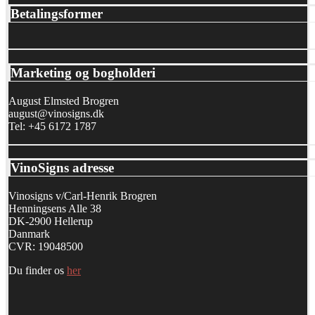
Betalingsformer
Marketing og bogholderi
August Elmsted Brogren
august@vinosigns.dk
Tel: +45 6172 1787
VinoSigns adresse
Vinosigns v/Carl-Henrik Brogren
Henningsens Alle 38
DK-2900 Hellerup
Danmark
CVR: 19048500
Du finder os
her