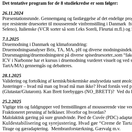
Det tentative program for de 8 studiekredse er som følger:
26.11.2024
Præsentationsrunde. Gennemgang og fastlæggelse af det endelige progr
nye resistente druesorter til mousserende vinfremstilling i Danmark f
Seleno), Italienske (VCR sorter så som f.eks Soreli, Fleurtai m.fl.) o
7.1.2025
Druemodning i Danmark og klimaforandring:
Druemodningsanalyser Brix, TA, MA, pH og diverse modningsindeks 
Druesmagning/druemodningstest på diverse spisedruesorter.,som “fake”
ICV i Narbonne har et kursus i druemodning vurderet visuelt og ve
TartA/MA) gennemgås og debatteres.
28.1.2025
Validering og fortolking af kemisk/biokemiske analysedata samt ønolog
Justeringer – hvad må man og hvad må man ikke? Hvad forstås ved pr
(Glutastar/Glutarom). Kan Brett forebygges (NO_BRETT)? Ved du h
25.2.2025
Vigtige trin og faldgrupper ved fremstillingen af mousserende vine 
Fraktioneret presning af helklaser. Hvorfor og hvordan?
Malolaktisk gæring på sure grundvinde. Pied de Cuvée (PDC) adaptat
Kuldestabilisering og syrejustering. Hvad gør “Creme de Tart
Tirage og gæradaptering. Membranforstærkning, Gærvalg m.v.