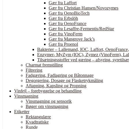
Gær fra Laffort
Gær fra Christian Hansen/Novozymes
Gær fra OenoBioTech
Gær fra Erbslöh
Gær fra OenoFrance
Gær fra Lesaffre-Fermentis/RedStar
Gær fra VinoFerm
Gær fra Mangrove Jack’s
Gær fra Proenol
Bakterier – Lallemand, IOC, Laffort, OenoFrance
Enzymer- MyZym (IOC), Zymez (VinoFerm), Lall
Tilsætningsstoffer ved gæring – afsyring, syretilsæt
Charmat fremstilling
Filtrering
Fadgæring, Fadlagring og Bâtonnage
Degorgering, Dosage og Flasketrykmåling
Aftapning, Kapsling og Propning
Vinfejl – forebyggelse og behandling
Vinsmagning
Vinsmagning og sensorik
Bøger om vinsmagning
Etiketter
Rektangulære
Kvadtratiske
Runde