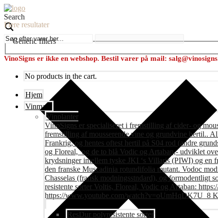
Search
Flere resultater
Generic filters
VinoSigns er ikke en webshop. Bestil varer på mail: salg@vinosign
No products in the cart.
Hjem
Vinmark
Vinplanter
VinoSigns er specialiseret i fremstilling af cider- og mo
fremstilling af mousserende vine og grundvine hertil.. All
Frankrig, og hentes oftest hertil på S04 rod (andre grunds
og Floreal, og de to blå Vodic og Artaban,- udviklet ov
krydsninger imellem tyske JKI ‘s Villaris (PIWI) og en 
den franske Muscadinia rotundifolia mutant. Vodoc modne
Chasselas (fransk modningsstndard), og formodentligt s
resistente sorter Voltis, Floreal, Vodic og Artaban
https://www.youtube.com/watch?v=oUmHqDK7U_8 Krite
ResDur polyresistente sorter