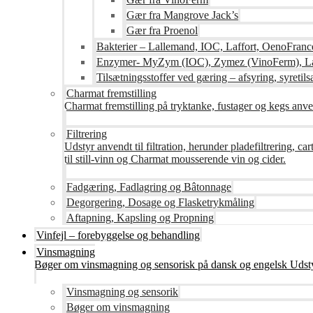
Gær fra Mangrove Jack’s
Gær fra Proenol
Bakterier – Lallemand, IOC, Laffort, OenoFranc
Enzymer- MyZym (IOC), Zymez (VinoFerm), Lal
Tilsætningsstoffer ved gæring – afsyring, syretilsæ
Charmat fremstilling
Charmat fremstilling på tryktanke, fustager og kegs anven
Filtrering
Udstyr anvendt til filtration, herunder pladefiltrering, c
til still-vinn og Charmat mousserende vin og cider.
Fadgæring, Fadlagring og Bâtonnage
Degorgering, Dosage og Flasketrykmåling
Aftapning, Kapsling og Propning
Vinfejl – forebyggelse og behandling
Vinsmagning
Bøger om vinsmagning og sensorisk på dansk og engelsk Udsty
Vinsmagning og sensorik
Bøger om vinsmagning