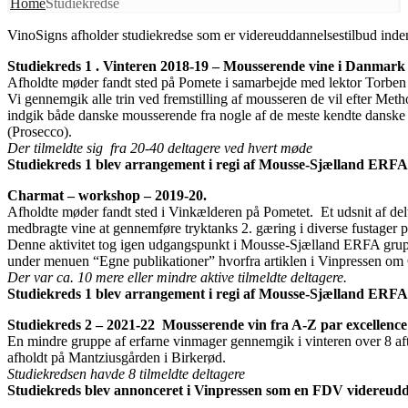
Home
Studiekredse
VinoSigns afholder studiekredse som er videreuddannelsestilbud inden 
Studiekreds 1 . Vinteren 2018-19 – Mousserende vine i D
anmark
Afholdte møder fandt sted på Pomete i samarbejde med lektor Torbe
Vi gennemgik alle trin ved fremstilling af mousseren de vil efter Met
indgik både danske mousserende fra nogle af de meste kendte danske
(Prosecco).
Der tilmeldte sig fra 20-40 deltagere ved hvert møde
Studiekreds 1 blev arrangement i regi af Mousse-Sjælland ERFA 
Charmat – workshop – 2019-20.
Afholdte møder fandt sted i Vinkælderen på Pometet. Et udsnit af del
medbragte vine at gennemføre tryktanks 2. gæring i diverse fustager p
Denne aktivitet tog igen udgangspunkt i Mousse-Sjælland ERFA grupp
under menuen “Egne publikationer” hvorfra artiklen i Vinpressen 
Der var ca. 10 mere eller mindre aktive tilmeldte deltagere.
Studiekreds 1 blev arrangement i regi af Mousse-Sjælland ERFA 
Studiekreds 2 – 2021-22 Mousserende vin fra A-Z par excellence
En mindre gruppe af erfarne vinmager gennemgik i vinteren over 8 aft
afholdt på Mantziusgården i Birkerød.
Studiekredsen havde 8 tilmeldte deltagere
Studiekreds blev annonceret i Vinpressen som en FDV videreud