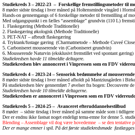
Studiekreds 3 – 2022-23 – Forskellige fremstillingsmetoder til m
8 møder sidste tirsdag i hver måned på Holtensminde vingård i Hor
Hands-on gennemgangs of 6 forskellige metoder til fremstilling af mo
Med udgangspunkt i en fælles “assemblage” grundvin (110 L) fremstilled
1. Flaskegæring (Methode Traditionelle)
2. Flaskegæring økologisk (Methode Traditionelle)
3. PET-NAT – afbrudt flaskegæring
4. Tryktank/fustage gæring (Charmatmetode – Methode Cuveé Close
5. Carboniseret mousserende vin (Carboniseret grundvin)
6. Mousserende Naturvin (eksklusivt fremstillet ved spontant gæring)
Studiekredsen havde 11 tilmeldte deltagere.
Studiekredsen blev annonceret i Vinpressen som en FDV videreu
Studiekreds 4 – 2023-24 – Sensorisk bedømmelse af mousserende 
8 møder sidste tirsdag i hver måned afholdt på Mantziusgården i Birk
På studiekredsen blev gennemført 7 øvelser fra bogen: Decouverte d
Studiekredsen havde 10 tilmeldte deltagerne.
Studiekredsen er annonceret i Vinpressen som en FDV videreud
Studiekreds 5 – 2024-25 – Avanceret efteruddannelsestilbud
8 møder – sidste tirsdag i hver måned på samme måde som i tidligere
Der er endnu ikke fastsat noget endeligt tema-emne for denne 5. studi
Blending – Assemblage vil dog være hovedemne – se den tentative p
Der er mange emner i spil. På det første studiekredsmøde fastlægges 