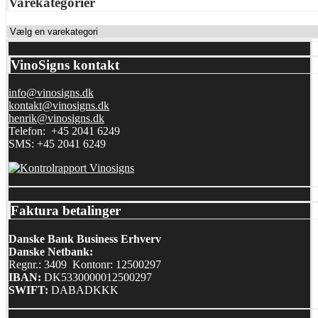
Varekategorier
VinoSigns kontakt
info@vinosigns.dk
kontakt@vinosigns.dk
henrik@vinosigns.dk
Telefon: +45 2041 6249
SMS: +45 2041 6249
Faktura betalinger
Danske Bank Business Erhverv
Danske Netbank:
Regnr.: 3409 Kontonr: 12500297
IBAN:
DK5330000012500297
SWIFT:
DABADKKK