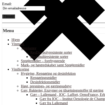
Email:
Menu
Hjem
Vinmark
Vinplanter
ResDur polyresistente sorter
Piwi multiresistente sorter
Sprøjtemidler – forebyggende
Mark- og høstredskaber samt Sprøjtemidler
Vinificering
Hygiejne, Rengøring og desinfektion
Rengøringsmidler
Desinfektionsmidler
Høst, presnings- og gæringsudstyr
Gær, Bakterier, Enzymer og tilsætningsstoffer til gæring
Gær – Lallemand , IOC, Laffort, OenoFrance, Erb
Gær fra IOC – Institut Oenologie de Cham
Gær fra Lallemand