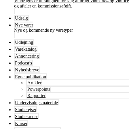
VinoSigns er til rådighed for salg af brugt vinmarks- og vinifi
og aftaler en kommissionsafgift.
Udsalg
Nye varer
Nye og kommende ny varetyper
Udlejning
Varekatalog
Annoncering
Podcast’s
Nyhedsbreve
Egne publikation
Artikler
Powerpoints
Rapporter
Undervisningsmateriale
Studierejser
Studiekredse
Kurser