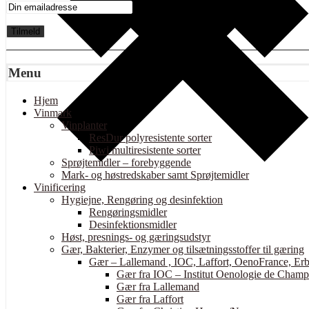
Menu
Hjem
Vinmark
Vinplanter
ResDur polyresistente sorter
Piwi multiresistente sorter
Sprøjtemidler – forebyggende
Mark- og høstredskaber samt Sprøjtemidler
Vinificering
Hygiejne, Rengøring og desinfektion
Rengøringsmidler
Desinfektionsmidler
Høst, presnings- og gæringsudstyr
Gær, Bakterier, Enzymer og tilsætningsstoffer til gæring
Gær – Lallemand , IOC, Laffort, OenoFrance, Erb
Gær fra IOC – Institut Oenologie de Cham
Gær fra Lallemand
Gær fra Laffort