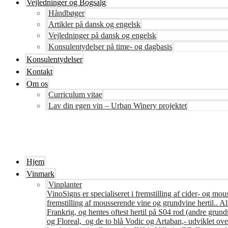
Vejledninger og Bogsalg
Håndbøger
Artikler på dansk og engelsk
Vejledninger på dansk og engelsk
Konsulentydelser på time- og dagbasis
Konsulentydelser
Kontakt
Om os
Curriculum vitae
Lav din egen vin – Urban Winery projektet
Hjem
Vinmark
Vinplanter
VinoSigns er specialiseret i fremstilling af cider- og mo
fremstilling af mousserende vine og grundvine hertil.. All
Frankrig, og hentes oftest hertil på S04 rod (andre grunds
og Floreal, og de to blå Vodic og Artaban,- udviklet ov