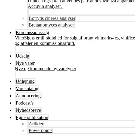
Unitech også kan anvendes på Randoz Monza apparatet so
Accuvin analyser.
Botrytis cinerea analyser
Brettanomyces analyser
Kommissionssalg
VinoSigns er til rådighed for salg af brugt vinmarks- og vinifi
og aftaler en kommissionsafgift.
Udsalg
Nye varer
Nye og kommende ny varetyper
Udlejning
Varekatalog
Annoncering
Podcast’s
Nyhedsbreve
Egne publikation
Artikler
Powerpoints