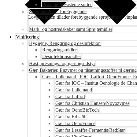
Piwi multiresistente sorter
Sprøjtemidler – forebyggende
Lovgivningen tillader forebyggende sprøjtning af vinpla
Mark- og høstredskaber samt Sprøjtemidler
Vinificering
Hygiejne, Rengøring og desinfektion
Rengøringsmidler
Desinfektionsmidler
Høst, presnings- og gæringsudstyr
Gær, Bakterier, Enzymer og tilsætningsstoffer til gæring
Gær – Lallemand , IOC, Laffort, OenoFrance, Er
Gær fra IOC – Institut Oenologie de Ch
Gær fra Lallemand
Gær fra Laffort
Gær fra Christian Hansen/Novozymes
Gær fra OenoBioTech
Gær fra Erbslöh
Gær fra OenoFrance
Gær fra Lesaffre-Fermentis/RedStar
Gær fra VinoFerm