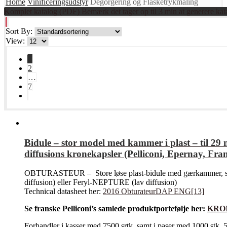
Home
Vinificeringsudstyr
Degorgering og Flasketrykmåling
Komplet katalog (PDF) Bemærk det tager op til 3 min at generere kat
Sort By:
View:
1
2
…
7
Bidule – stor model med kammer i plast – til
diffusions kronekapsler (Pelliconi, Epernay, Fra
OBTURASTEUR – Store løse plast-bidule med gærkammer, som
diffusion) eller Feryl-NEPTURE (lav diffusion)
Technical datasheet her:
2016 ObturateurDAP ENG[13]
Se franske Pelliconi’s samlede produktportefølje her:
KRON
Forhandler i kasser med 7500 srtk, samt i paser med 1000 stk, 