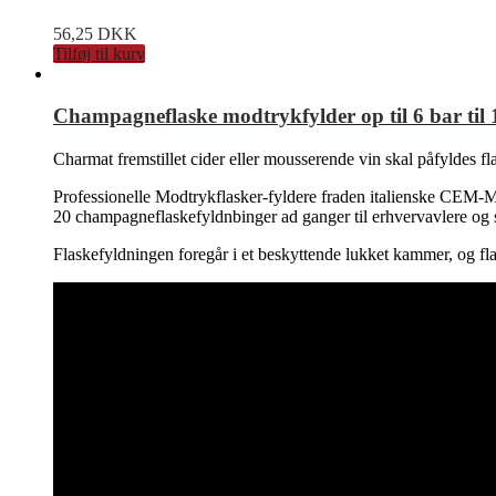
56,25
DKK
Tilføj til kurv
Champagneflaske modtrykfylder op til 6 bar til 1
Charmat fremstillet cider eller mousserende vin skal påfyldes fl
Professionelle Modtrykflasker-fyldere fraden italienske CEM-Mila
20 champagneflaskefyldnbinger ad ganger til erhvervavlere og s
Flaskefyldningen foregår i et beskyttende lukket kammer, og fla