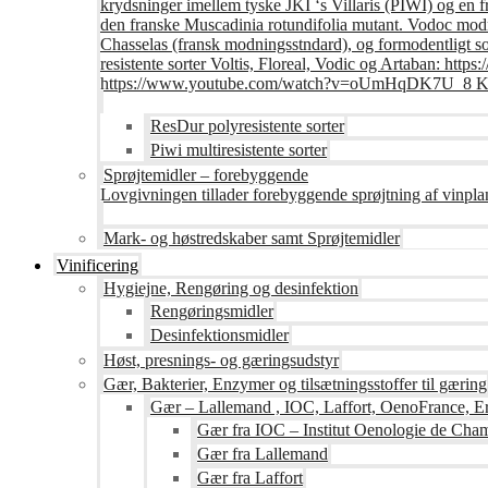
krydsninger imellem tyske JKI ‘s Villaris (PIWI) og en 
den franske Muscadinia rotundifolia mutant. Vodoc modne
Chasselas (fransk modningsstndard), og formodentligt s
resistente sorter Voltis, Floreal, Vodic og Artaban
https://www.youtube.com/watch?v=oUmHqDK7U_8 Krite
ResDur polyresistente sorter
Piwi multiresistente sorter
Sprøjtemidler – forebyggende
Lovgivningen tillader forebyggende sprøjtning af vinpla
Mark- og høstredskaber samt Sprøjtemidler
Vinificering
Hygiejne, Rengøring og desinfektion
Rengøringsmidler
Desinfektionsmidler
Høst, presnings- og gæringsudstyr
Gær, Bakterier, Enzymer og tilsætningsstoffer til gæring
Gær – Lallemand , IOC, Laffort, OenoFrance, Er
Gær fra IOC – Institut Oenologie de Ch
Gær fra Lallemand
Gær fra Laffort