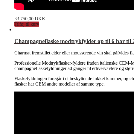
33.750,00
DKK
Tilføj til kurv
Champagneflaske modtrykfylder op til 6 bar til 2
Charmat fremstillet cider eller mousserende vin skal påfyldes fl
Professionelle Modtrykflasker-fyldere fraden italienske CEM-Mila
champagneflaskefyldninger ad ganger til erhvervavlere og større
Flaskefyldningen foregår i et beskyttende lukket kammer, og cha
flasker har CEM andre modeller af samme type.