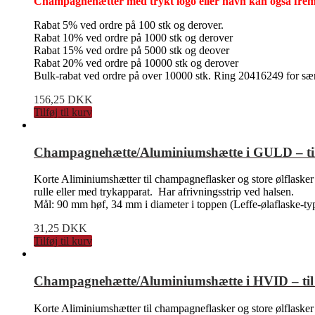
Champagnehætter med trykt logo eller navn kan også fremsk
Rabat 5% ved ordre på 100 stk og derover.
Rabat 10% ved ordre på 1000 stk og derover
Rabat 15% ved ordre på 5000 stk og deover
Rabat 20% ved ordre på 10000 stk og derover
Bulk-rabat ved ordre på over 10000 stk. Ring 20416249 for s
156,25
DKK
Tilføj til kurv
Champagnehætte/Aluminiumshætte i GULD – til k
Korte Aliminiumshætter til champagneflasker og store ølflasker
rulle eller med trykapparat. Har afrivningsstrip ved halsen.
Mål: 90 mm høf, 34 mm i diameter i toppen (Leffe-ølaflaske-ty
31,25
DKK
Tilføj til kurv
Champagnehætte/Aluminiumshætte i HVID – til k
Korte Aliminiumshætter til champagneflasker og store ølflasker