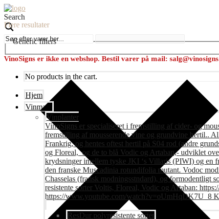
Search
Flere resultater
Generic filters
VinoSigns er ikke en webshop. Bestil varer på mail: salg@vinosign
No products in the cart.
Hjem
Vinmark
Vinplanter
VinoSigns er specialiseret i fremstilling af cider- og mo
fremstilling af mousserende vine og grundvine hertil.. All
Frankrig, og hentes oftest hertil på S04 rod (andre grunds
og Floreal, og de to blå Vodic og Artaban,- udviklet ov
krydsninger imellem tyske JKI ‘s Villaris (PIWI) og en 
den franske Muscadinia rotundifolia mutant. Vodoc modne
Chasselas (fransk modningsstndard), og formodentligt s
resistente sorter Voltis, Floreal, Vodic og Artaban
https://www.youtube.com/watch?v=oUmHqDK7U_8 Krite
ResDur polyresistente sorter