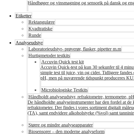
Håndbøger og vinsmagning og sensorik på dansk og en
Etiketter
Rektangulære
Kvadtratiske
Runde
Analyseudstyr
Laboratorieudstyr- prøverør, flasker, pipetter m.m
Hurtigmetoder testkits
Accuvin Quick test kit
Accuvin Quick-test på kun 30 sekunfer til 4 minut
simple test til juice, vin og cider. Tidligere fa
pH, men på nuværende tidspunkt produceres KUN te
Microbiologiske Testkits
Håndholdt analyseudstyr, refraktometre, termometre, pH
De håndholdte analyseinstrumenter har den fordel at de 
refraktometer. Der findes i vores sortiment digitalt måle
(TA), samt endvidere alkoholstyrke (%vol) samt tanninin
Større og mindre analyseapparater
Biosensorer – den moderne analyseform