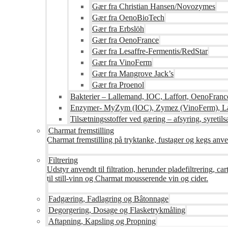
Gær fra Christian Hansen/Novozymes
Gær fra OenoBioTech
Gær fra Erbslöh
Gær fra OenoFrance
Gær fra Lesaffre-Fermentis/RedStar
Gær fra VinoFerm
Gær fra Mangrove Jack’s
Gær fra Proenol
Bakterier – Lallemand, IOC, Laffort, OenoFranc
Enzymer- MyZym (IOC), Zymez (VinoFerm), Lal
Tilsætningsstoffer ved gæring – afsyring, syretilsæ
Charmat fremstilling
Charmat fremstilling på tryktanke, fustager og kegs anven
Filtrering
Udstyr anvendt til filtration, herunder pladefiltrering, c
til still-vinn og Charmat mousserende vin og cider.
Fadgæring, Fadlagring og Bâtonnage
Degorgering, Dosage og Flasketrykmåling
Aftapning, Kapsling og Propning