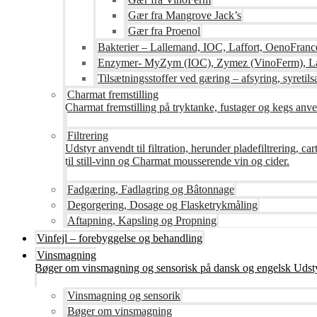
Gær fra Mangrove Jack’s
Gær fra Proenol
Bakterier – Lallemand, IOC, Laffort, OenoFranc
Enzymer- MyZym (IOC), Zymez (VinoFerm), Lal
Tilsætningsstoffer ved gæring – afsyring, syretilsæ
Charmat fremstilling
Charmat fremstilling på tryktanke, fustager og kegs anven
Filtrering
Udstyr anvendt til filtration, herunder pladefiltrering, c
til still-vinn og Charmat mousserende vin og cider.
Fadgæring, Fadlagring og Bâtonnage
Degorgering, Dosage og Flasketrykmåling
Aftapning, Kapsling og Propning
Vinfejl – forebyggelse og behandling
Vinsmagning
Bøger om vinsmagning og sensorisk på dansk og engelsk Udsty
Vinsmagning og sensorik
Bøger om vinsmagning