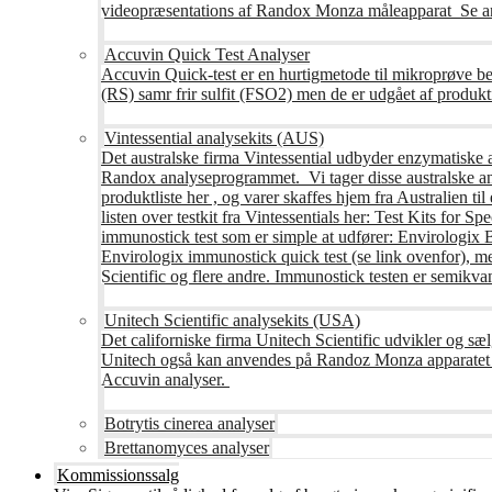
videopræsentations af Randox Monza måleapparat Se an
Accuvin Quick Test Analyser
Accuvin Quick-test er en hurtigmetode til mikroprøve be
(RS) samr frir sulfit (FSO2) men de er udgået af produkt
Vintessential analysekits (AUS)
Det australske firma Vintessential udbyder enzymatiske ana
Randox analyseprogrammet. Vi tager disse australske ana
produktliste her , og varer skaffes hjem fra Australie
listen over testkit fra Vintessentials her: Test Kits for 
immunostick test som er simple at udfører: Envirologix
Envirologix immunostick quick test (se link ovenfor), 
Scientific og flere andre. Immunostick testen er semikvant
Unitech Scientific analysekits (USA)
Det californiske firma Unitech Scientific udvikler og sæl
Unitech også kan anvendes på Randoz Monza apparatet so
Accuvin analyser.
Botrytis cinerea analyser
Brettanomyces analyser
Kommissionssalg