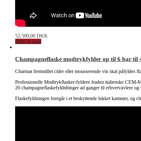
52.500,00
DKK
Tilføj til kurv
Champagneflaske modtrykfylder op til 6 bar til 4
Charmat fremstillet cider eller mousserende vin skal påfyldes fl
Professionelle Modtrykflasker-fyldere fraden italienske CEM-Mila
20 champagneflaskefyldnbinger ad ganger til erhvervavlere og s
Flaskefyldningen foregår i et beskyttende lukket kammer, og c