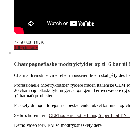
77.500,00
DKK
Tilføj til kurv
Champagneflaske modtrykfylder op til 6 bar til 8
Charmat fremstillet cider eller mousserende vin skal påfyldes fl
Professionelle Modtrykflasker-fyldere fraden italienske CEM-Mila
20 champagneflaskefyldninger ad gangen til erhvervavlere og st
(Charmat) produkter.
Flaskefyldningen foregår i et beskyttende lukket kammer, og ch
Se brochuren her:
CEM isobaric bottle filling Super-final-EN-
Demo-video for CEM’sd modtryksflaskefyldere.