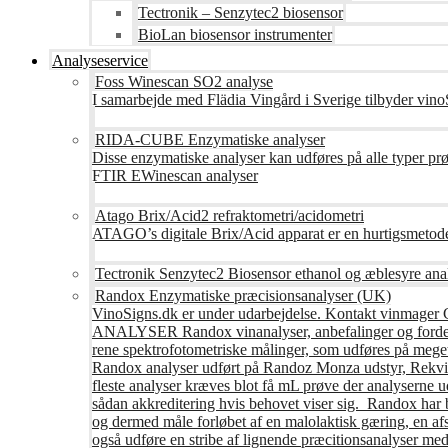
Tectronik – Senzytec2 biosensor
BioLan biosensor instrumenter
Analyseservice
Foss Winescan SO2 analyse
I samarbejde med Flädia Vingård i Sverige tilbyder vinoS
RIDA-CUBE Enzymatiske analyser
Disse enzymatiske analyser kan udføres på alle typer pr
FTIR EWinescan analyser
Atago Brix/Acid2 refraktometri/acidometri
ATAGO’s digitale Brix/Acid apparat er en hurtigsmetod
Tectronik Senzytec2 Biosensor ethanol og æblesyre ana
Randox Enzymatiske præcisionsanalyser (UK)
VinoSigns.dk er under udarbejdelse. Kontakt vinmager 
ANALYSER Randox vinanalyser, anbefalinger og fordele R
rene spektrofotometriske målinger, som udføres på mege
Randox analyser udført på Randoz Monza udstyr, Rekvire
fleste analyser kræves blot få mL prøve der analyserne 
sådan akkreditering hvis behovet viser sig. Randox har b
og dermed måle forløbet af en malolaktisk gæring, en af
også udføre en stribe af lignende præcitionsanalyser med 