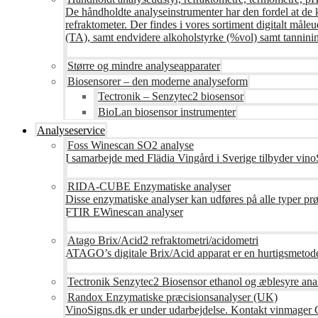
De håndholdte analyseinstrumenter har den fordel at de 
refraktometer. Der findes i vores sortiment digitalt måle
(TA), samt endvidere alkoholstyrke (%vol) samt tanninin
Større og mindre analyseapparater
Biosensorer – den moderne analyseform
Tectronik – Senzytec2 biosensor
BioLan biosensor instrumenter
Analyseservice
Foss Winescan SO2 analyse
I samarbejde med Flädia Vingård i Sverige tilbyder vinoS
RIDA-CUBE Enzymatiske analyser
Disse enzymatiske analyser kan udføres på alle typer pr
FTIR EWinescan analyser
Atago Brix/Acid2 refraktometri/acidometri
ATAGO’s digitale Brix/Acid apparat er en hurtigsmetod
Tectronik Senzytec2 Biosensor ethanol og æblesyre ana
Randox Enzymatiske præcisionsanalyser (UK)
VinoSigns.dk er under udarbejdelse. Kontakt vinmager 