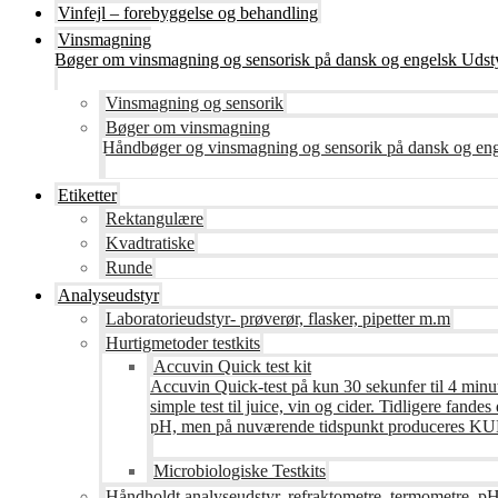
Vinfejl – forebyggelse og behandling
Vinsmagning
Bøger om vinsmagning og sensorisk på dansk og engelsk Udsty
Vinsmagning og sensorik
Bøger om vinsmagning
Håndbøger og vinsmagning og sensorik på dansk og en
Etiketter
Rektangulære
Kvadtratiske
Runde
Analyseudstyr
Laboratorieudstyr- prøverør, flasker, pipetter m.m
Hurtigmetoder testkits
Accuvin Quick test kit
Accuvin Quick-test på kun 30 sekunfer til 4 minut
simple test til juice, vin og cider. Tidligere fa
pH, men på nuværende tidspunkt produceres KUN te
Microbiologiske Testkits
Håndholdt analyseudstyr, refraktometre, termometre, pH