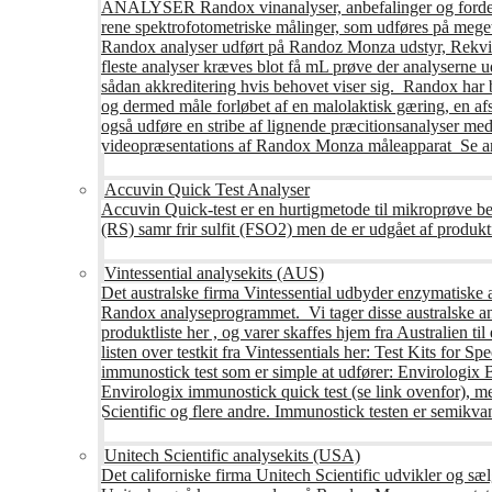
ANALYSER Randox vinanalyser, anbefalinger og fordele R
rene spektrofotometriske målinger, som udføres på mege
Randox analyser udført på Randoz Monza udstyr, Rekvire
fleste analyser kræves blot få mL prøve der analyserne 
sådan akkreditering hvis behovet viser sig. Randox har b
og dermed måle forløbet af en malolaktisk gæring, en af
også udføre en stribe af lignende præcitionsanalyser med 
videopræsentations af Randox Monza måleapparat Se an
Accuvin Quick Test Analyser
Accuvin Quick-test er en hurtigmetode til mikroprøve be
(RS) samr frir sulfit (FSO2) men de er udgået af produkt
Vintessential analysekits (AUS)
Det australske firma Vintessential udbyder enzymatiske ana
Randox analyseprogrammet. Vi tager disse australske ana
produktliste her , og varer skaffes hjem fra Australie
listen over testkit fra Vintessentials her: Test Kits for 
immunostick test som er simple at udfører: Envirologix
Envirologix immunostick quick test (se link ovenfor), 
Scientific og flere andre. Immunostick testen er semikvant
Unitech Scientific analysekits (USA)
Det californiske firma Unitech Scientific udvikler og sæl