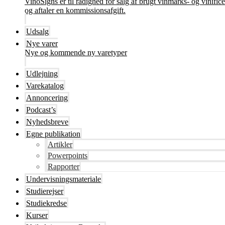
VinoSigns er til rådighed for salg af brugt vinmarks- og vinifi
og aftaler en kommissionsafgift.
Udsalg
Nye varer
Nye og kommende ny varetyper
Udlejning
Varekatalog
Annoncering
Podcast’s
Nyhedsbreve
Egne publikation
Artikler
Powerpoints
Rapporter
Undervisningsmateriale
Studierejser
Studiekredse
Kurser