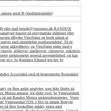
 ratioen geraf R (modningsindekt)
416249 eller mail henrik@vinosigns.dk RANDOX
analyser baseret på enzymatiske målinger eller
avien tilbyder VinoSigns og bredt udsnit at
prøver med almindeligt postforsendelse. Til de
yserne akkrediteres, og VinoSigns sigter mod e
 vinsyre, æblesyre, mælkesyre, citronsyre enkeltvis,
ameter spektrometer general anvendelighed, og kan
ucrose m.v. Se Randaox Ethanol test her Se
fabdtes Accuvinkit også til bestemmelse Restsukker
ør), og flere andre analytter, som ikke findes på
x Monza apparat, jeg råder over. Se Vintessentisls
føres på mit Randox Monza spektrophotometer: Vores
tialt: Vintessential TDS-3 Her en simple Botrytis
e på flere forskellige måder, enten med
a Vintessentials, Roche Food Diagnostric, Unitech