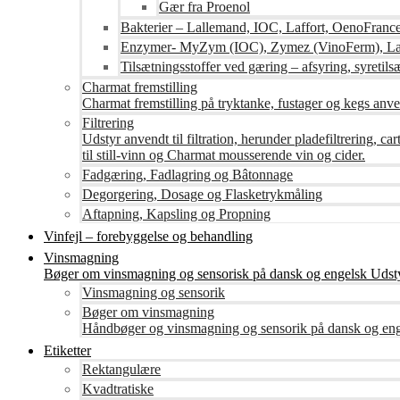
Gær fra Proenol
Bakterier – Lallemand, IOC, Laffort, OenoFranc
Enzymer- MyZym (IOC), Zymez (VinoFerm), Lal
Tilsætningsstoffer ved gæring – afsyring, syretilsæ
Charmat fremstilling
Charmat fremstilling på tryktanke, fustager og kegs anven
Filtrering
Udstyr anvendt til filtration, herunder pladefiltrering, c
til still-vinn og Charmat mousserende vin og cider.
Fadgæring, Fadlagring og Bâtonnage
Degorgering, Dosage og Flasketrykmåling
Aftapning, Kapsling og Propning
Vinfejl – forebyggelse og behandling
Vinsmagning
Bøger om vinsmagning og sensorisk på dansk og engelsk Udsty
Vinsmagning og sensorik
Bøger om vinsmagning
Håndbøger og vinsmagning og sensorik på dansk og en
Etiketter
Rektangulære
Kvadtratiske