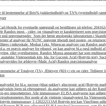
e til bestemmelse af Brix% (sukkerindhold) og TA% (syreindhold) samt
yser
Carl-Henrik for eventuelle spørgsmål og bestillinger på telefon: 20
andox most- , cider- og vinanalyser er karakteriseret som præcisions
t små prøvemængder. Som det første ønologiske laboratorium i Skandin
nter af analyser får NUNC prøverør tilsendt med posten, og returnere 
udføres i mikroskale. Modsat f.eks. Winescan analyzer can Randox anal
l.a. en præcis analyser for ethanol, og kan analyse bl.a også indhold af
syring, eller syretilsætning. Randox Monza apparatet har som multipar
austalske Vintessentials kits, bla. for Guconic Acid (Botrytis test), S
alysevideo for æblesyre (Malic Acid) Randox præcisionsanalyse
stemmelse af Totalsyre (TA), Æblesyre (MA) i vin og cider. Tidligere 
ion
lysekit for bl.a. sucrose (tilsat sukker), glucoronic acid (Botrytis mark
lysekits hjem på efterspørgsel, da analyserne kan udføres på det Rando
n til en-gro importøtpriser. Alle immunoassay ELISA analyserne kan ud
Spectrophotometers Her nogle af de vigtigste vinanalysetest fra Vintessen
 Botrytis immunoassay 1-120222113A8 Botrytis test kan VinoSigns udfør
med Norgen PCR-test, eller med ELISA test for Glucoronsyre, som fås fr