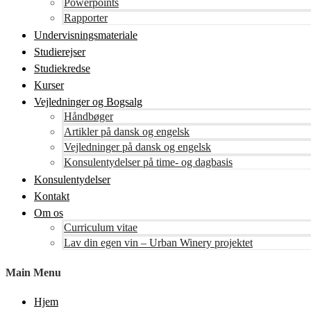
Powerpoints
Rapporter
Undervisningsmateriale
Studierejser
Studiekredse
Kurser
Vejledninger og Bogsalg
Håndbøger
Artikler på dansk og engelsk
Vejledninger på dansk og engelsk
Konsulentydelser på time- og dagbasis
Konsulentydelser
Kontakt
Om os
Curriculum vitae
Lav din egen vin – Urban Winery projektet
Main Menu
Hjem