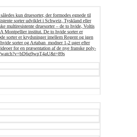
 således kun druesorter, der formodes egnede til
istente sorter udviklet i Schweiz, Tyskland eller
ke multiresistente druesorter – de to hvide, Voltis
Montpellier institut. De to hvide sorter er
øde sorter er krydsninger imellem Regent og igen
o hvide sorter og Artaban modner 1-2 uger efter
deoer for en præsentation af de nye franske poly-
e.com/watch?v=bD6q9wpT4aU&t=89s