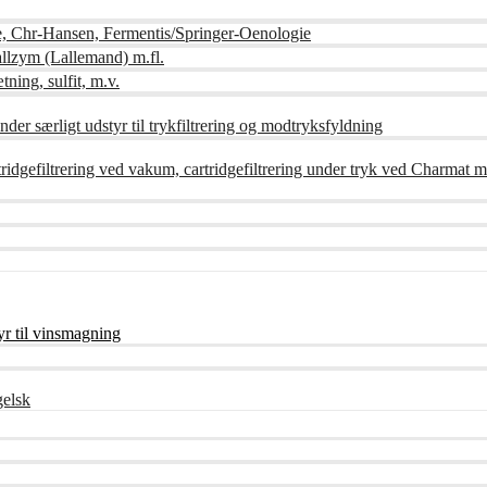
e, Chr-Hansen, Fermentis/Springer-Oenologie
lzym (Lallemand) m.fl.
tning, sulfit, m.v.
der særligt udstyr til trykfiltrering og modtryksfyldning
artridgefiltrering ved vakum, cartridgefiltrering under tryk ved Charmat m
r til vinsmagning
gelsk