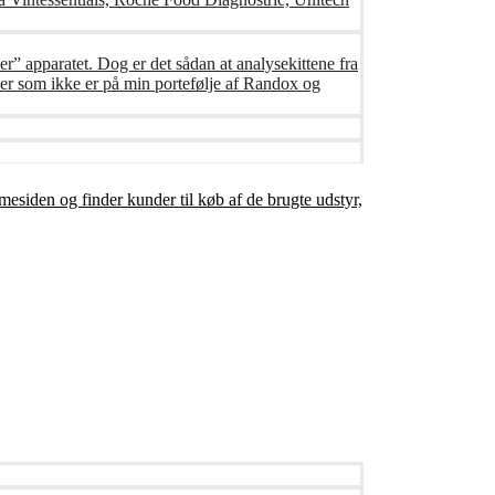
er” apparatet. Dog er det sådan at analysekittene fra
er som ikke er på min portefølje af Randox og
mesiden og finder kunder til køb af de brugte udstyr,