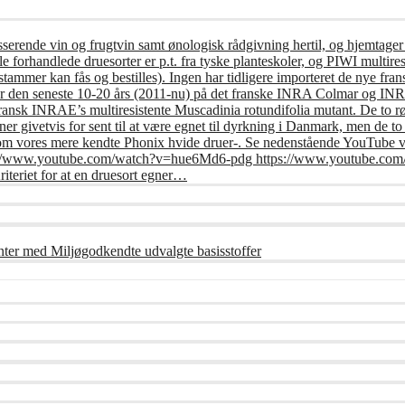
usserende vin og frugtvin samt ønologisk rådgivning hertil, og hjemtager
e forhandlede druesorter er p.t. fra tyske planteskoler, og PIWI multires
tammer kan fås og bestilles). Ingen har tidligere importeret de nye frans
er den seneste 10-20 års (2011-nu) på det franske INRA Colmar og INRA 
fransk INRAE’s multiresistente Muscadinia rotundifolia mutant. De to r
r givetvis for sent til at være egnet til dyrkning i Danmark, men de t
om vores mere kendte Phonix hvide druer-. Se nedenstående YouTube vi
: https://www.youtube.com/watch?v=hue6Md6-pdg https://www.youtub
riet for at en druesort egner…
nter med Miljøgodkendte udvalgte basisstoffer