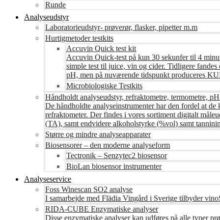
Runde
Analyseudstyr
Laboratorieudstyr- prøverør, flasker, pipetter m.m
Hurtigmetoder testkits
Accuvin Quick test kit
Accuvin Quick-test på kun 30 sekunfer til 4 minut
simple test til juice, vin og cider. Tidligere fa
pH, men på nuværende tidspunkt produceres KUN te
Microbiologiske Testkits
Håndholdt analyseudstyr, refraktometre, termometre, pH
De håndholdte analyseinstrumenter har den fordel at de 
refraktometer. Der findes i vores sortiment digitalt måle
(TA), samt endvidere alkoholstyrke (%vol) samt tanninin
Større og mindre analyseapparater
Biosensorer – den moderne analyseform
Tectronik – Senzytec2 biosensor
BioLan biosensor instrumenter
Analyseservice
Foss Winescan SO2 analyse
I samarbejde med Flädia Vingård i Sverige tilbyder vinoS
RIDA-CUBE Enzymatiske analyser
Disse enzymatiske analyser kan udføres på alle typer pr