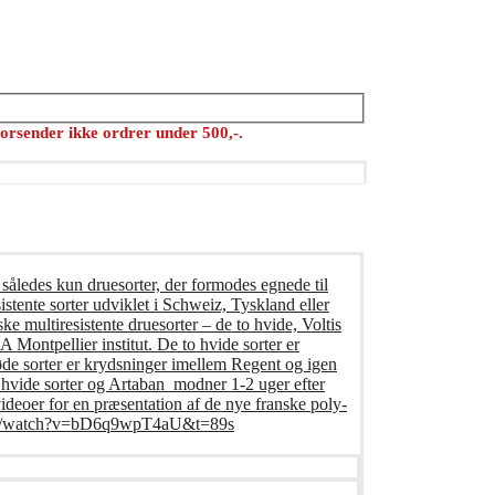
orsender ikke ordrer under 500,-.
 således kun druesorter, der formodes egnede til
istente sorter udviklet i Schweiz, Tyskland eller
ke multiresistente druesorter – de to hvide, Voltis
Montpellier institut. De to hvide sorter er
øde sorter er krydsninger imellem Regent og igen
o hvide sorter og Artaban modner 1-2 uger efter
deoer for en præsentation af de nye franske poly-
e.com/watch?v=bD6q9wpT4aU&t=89s