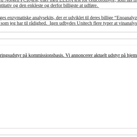
itativ og den enkleste og derfor billigste at udføre.
ges enzymatiske analysekits, der er udviklet til deres billige “Enoanalyz
m jeg har til rådighed. Igen udbydes Unitech flere typer at vinanalys
ceringsudstyr på kommissionsbasis. Vi annoncerer aktuelt udstyr på hjem