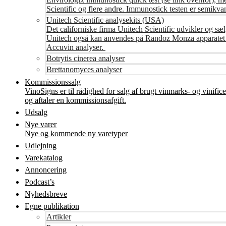
Scientific og flere andre. Immunostick testen er semikvant
Unitech Scientific analysekits (USA)
Det californiske firma Unitech Scientific udvikler og sæl
Unitech også kan anvendes på Randoz Monza apparatet so
Accuvin analyser.
Botrytis cinerea analyser
Brettanomyces analyser
Kommissionssalg
VinoSigns er til rådighed for salg af brugt vinmarks- og vinifi
og aftaler en kommissionsafgift.
Udsalg
Nye varer
Nye og kommende ny varetyper
Udlejning
Varekatalog
Annoncering
Podcast’s
Nyhedsbreve
Egne publikation
Artikler