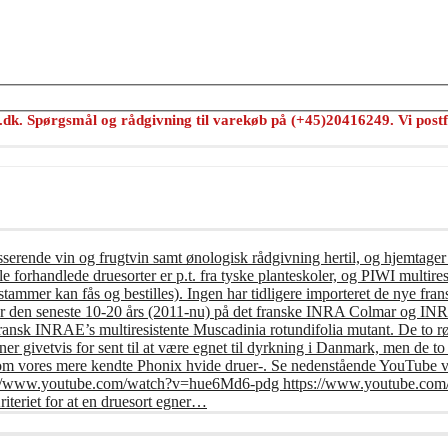
s.dk. Spørgsmål og rådgivning til varekøb på (+45)20416249. Vi postf
usserende vin og frugtvin samt ønologisk rådgivning hertil, og hjemtager
e forhandlede druesorter er p.t. fra tyske planteskoler, og PIWI multires
tammer kan fås og bestilles). Ingen har tidligere importeret de nye frans
er den seneste 10-20 års (2011-nu) på det franske INRA Colmar og INRA 
fransk INRAE’s multiresistente Muscadinia rotundifolia mutant. De to r
r givetvis for sent til at være egnet til dyrkning i Danmark, men de t
om vores mere kendte Phonix hvide druer-. Se nedenstående YouTube vi
: https://www.youtube.com/watch?v=hue6Md6-pdg https://www.youtub
riet for at en druesort egner…