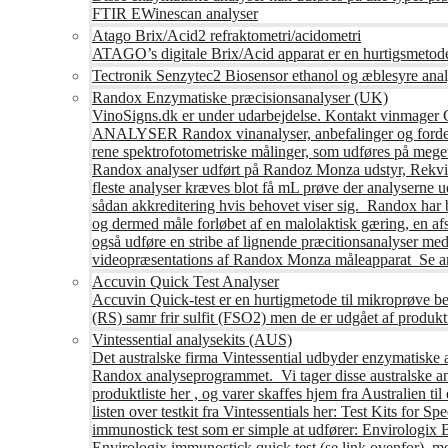
FTIR EWinescan analyser
Atago Brix/Acid2 refraktometri/acidometri
ATAGO’s digitale Brix/Acid apparat er en hurtigsmetod
Tectronik Senzytec2 Biosensor ethanol og æblesyre anal
Randox Enzymatiske præcisionsanalyser (UK)
VinoSigns.dk er under udarbejdelse. Kontakt vinmager 
ANALYSER Randox vinanalyser, anbefalinger og fordele R
rene spektrofotometriske målinger, som udføres på mege
Randox analyser udført på Randoz Monza udstyr, Rekvire
fleste analyser kræves blot få mL prøve der analyserne 
sådan akkreditering hvis behovet viser sig. Randox har b
og dermed måle forløbet af en malolaktisk gæring, en af
også udføre en stribe af lignende præcitionsanalyser med 
videopræsentations af Randox Monza måleapparat Se an
Accuvin Quick Test Analyser
Accuvin Quick-test er en hurtigmetode til mikroprøve be
(RS) samr frir sulfit (FSO2) men de er udgået af produkt
Vintessential analysekits (AUS)
Det australske firma Vintessential udbyder enzymatiske ana
Randox analyseprogrammet. Vi tager disse australske ana
produktliste her , og varer skaffes hjem fra Australie
listen over testkit fra Vintessentials her: Test Kits for 
immunostick test som er simple at udfører: Envirologix
Envirologix immunostick quick test (se link ovenfor), 