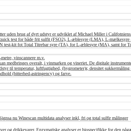
ter uden brug af dyrt udstyr er udviklet af Michael Miller i Califotnien
ndes quick test for både frit sulfit (FSO2), L-æblesyre (LMA), L-mælke
st-kit fot Total Titrebar syre (TA), for L-æblesyre (MA), samt for To
-metre, vinscannere m.v.
kan medbringes overalt, i vinmarken og vineriet. De digitale instrument
udstyr til temperatur, luftfugtighed, (hygrometer)r, densitet sukkermåli
dhold (bitterhed-astringency) og farve.
ignsa nu Winescan multidata analyser inkl, fri og total sulfir målinger
øver og drikkevarer. Enzymatiske analyser er biospecifikke for den på