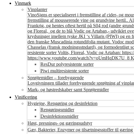
Vinmark
Vinplanter
VinoSigns er specialiseret i fremstilling af cider- og mo
fremstilling af mousserende vine og grundvine hertil.. All
Frankrig, og hentes oftest hertil på S04 rod (andre grunds
og Floreal, og de to blå Vodic og Artaban,- udviklet ov
krydsninger imellem tyske JKI ‘s Villaris (PIWI) og en 
den franske Muscadinia rotundifolia mutant. Vodoc modne
Chasselas (fransk modningsstndard), og formodentligt s
resistente sorter Voltis, Floreal, Vodic og Artaban
https://www.youtube.com/watch?v=oUmHqDK7U_8 Krite
ResDur polyresistente sorter
Piwi multiresistente sorter
Sprøjtemidler – forebyggende
Lovgivningen tillader forebyggende sprøjtning af vinpla
Mark- og høstredskaber samt Sprøjtemidler
Vinificering
Hygiejne, Rengøring og desinfektion
Rengøringsmidler
Desinfektionsmidler
Høst, presnings- og gæringsudstyr
Gær, Bakterier, Enzymer og tilsætningsstoffer til gæring