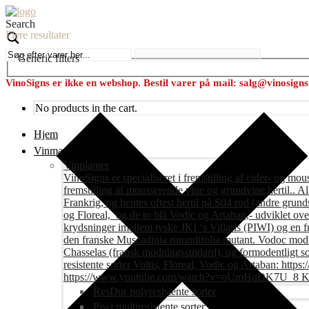
Search
Flere resultater
Generic filters
VinoSigns er ikke en webshop. Bestil varer på mail: salg@vinosign
No products in the cart.
Hjem
Vinmark
Vinplanter
VinoSigns er specialiseret i fremstilling af cider- og mo
fremstilling af mousserende vine og grundvine hertil.. All
Frankrig, og hentes oftest hertil på S04 rod (andre grunds
og Floreal, og de to blå Vodic og Artaban,- udviklet ov
krydsninger imellem tyske JKI ‘s Villaris (PIWI) og en 
den franske Muscadinia rotundifolia mutant. Vodoc modne
Chasselas (fransk modningsstndard), og formodentligt s
resistente sorter Voltis, Floreal, Vodic og Artaban
https://www.youtube.com/watch?v=oUmHqDK7U_8 Krite
ResDur polyresistente sorter
Piwi multiresistente sorter