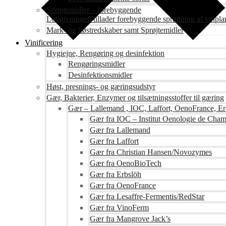
Sprøjtemidler – forebyggende
Lovgivningen tillader forebyggende sprøjtning af vinpla
Mark- og høstredskaber samt Sprøjtemidler
Vinificering
Hygiejne, Rengøring og desinfektion
Rengøringsmidler
Desinfektionsmidler
Høst, presnings- og gæringsudstyr
Gær, Bakterier, Enzymer og tilsætningsstoffer til gæring
Gær – Lallemand , IOC, Laffort, OenoFrance, Er
Gær fra IOC – Institut Oenologie de Cha
Gær fra Lallemand
Gær fra Laffort
Gær fra Christian Hansen/Novozymes
Gær fra OenoBioTech
Gær fra Erbslöh
Gær fra OenoFrance
Gær fra Lesaffre-Fermentis/RedStar
Gær fra VinoFerm
Gær fra Mangrove Jack’s