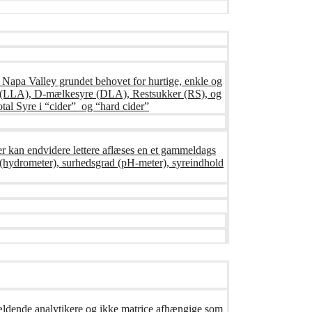
s Napa Valley grundet behovet for hurtige, enkle og
syre (LLA), D-mælkesyre (DLA), Restsukker (RS), og
tal Syre i “cider” og “hard cider”
er kan endvidere lettere aflæses en et gammeldags
ng (hydrometer), surhedsgrad (pH-meter), syreindhold
gældende analytikere og ikke matrice afhængige som