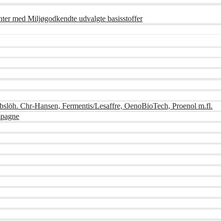
nter med Miljøgodkendte udvalgte basisstoffer
bslöh. Chr-Hansen, Fermentis/Lesaffre, OenoBioTech, Proenol m.fl.
mpagne