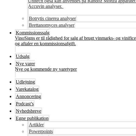
Unitech også kan anvendes på Randoz Monza apparatet so
Accuvin analyser.
Botrytis cinerea analyser
Brettanomyces analyser
Kommissionssalg
VinoSigns er til rådighed for salg af brugt vinmarks- og vinifi
og aftaler en kommissionsafgift.
Udsalg
Nye varer
Nye og kommende ny varetyper
Udlejning
Varekatalog
Annoncering
Podcast’s
Nyhedsbreve
Egne publikation
Artikler
Powerpoints