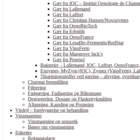
Gær fra IOC – Institut Oenologie de Cham
Gær fra Lallemand
Gær fra Laffort
Gær fra Christian Hansen/Novozymes
Gær fra OenoBioTech
Gær fra Erbslöh
Gær fra OenoFrance
Gær fra Lesaffre-Fermentis/RedStar
Gær fra VinoFerm
Gær fra Mangrove Jack’s
Gær fra Proenol
Bakterier – Lallemand, IOC, Laffort, OenoFrance
Enzymer- MyZym (IOC), Zymez (VinoFerm), Lall
Tilsætningsstoffer ved gæring – afsyring, syretilsæt
Charmat fremstilling
Filtrering
Fadgæring, Fadlagring og Bâtonnage
Degorgering, Dosage og Flasketrykmåling
Aftapning, Kapsling og Propning
Vinfejl – forebyggelse og behandling
Vinsmagning
Vinsmagning og sensorik
Bøger om vinsmagning
Etiketter
Rektangulære