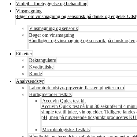
Vinfejl – forebyggelse og behandling
Vinsmagning
Bøger om vinsmagning og sensorisk på dansk og engelsk Udsty
Vinsmagning og sensorik
Bøger om vinsmagning
Håndbøger og vinsmagning og sensorik på dansk og en
Etiketter
Rektangulære
Kvadtratiske
Runde
Analyseudstyr
Laboratorieudstyr- prøverør, flasker, pipetter m.m
Hurtigmetoder testkits
Accuvin Quick test kit
Accuvin Quick-test på kun 30 sekunfer til 4 minut
simple test til juice, vin og cider. Tidligere fa
pH, men på nuværende tidspunkt produceres KUN te
Microbiologiske Testkits
Håndholdt analyseudstyr, refraktometre, termometre, pH