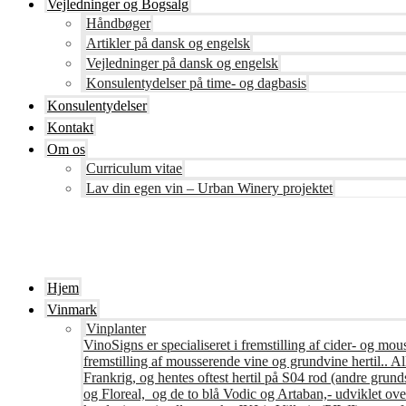
Vejledninger og Bogsalg
Håndbøger
Artikler på dansk og engelsk
Vejledninger på dansk og engelsk
Konsulentydelser på time- og dagbasis
Konsulentydelser
Kontakt
Om os
Curriculum vitae
Lav din egen vin – Urban Winery projektet
Hjem
Vinmark
Vinplanter
VinoSigns er specialiseret i fremstilling af cider- og mo
fremstilling af mousserende vine og grundvine hertil.. All
Frankrig, og hentes oftest hertil på S04 rod (andre grunds
og Floreal, og de to blå Vodic og Artaban,- udviklet ov