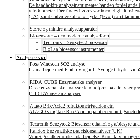
De håndholdte analyseinstrumenter har den fordel at de 
refraktometer. Der findes i vores sortiment digitalt måle
(TA), samt endvidere alkoholstyrke (%vol) samt tanninin
Større og mindre analyseapparater
Biosensorer – den moderne analyseform
Tectronik – Senzytec2 biosensor
BioLan biosensor instrumenter
Analyseservice
Foss Winescan SO2 analyse
I samarbejde med Flädia Vingård i Sverige tilbyder vinoS
RIDA-CUBE Enzymatiske analyser
Disse enzymatiske analyser kan udføres på alle typer pr
FTIR EWinescan analyser
Atago Brix/Acid2 refraktometri/acidometri
ATAGO’s digitale Brix/Acid apparat er en hurtigsmetod
Tectronik Senzytec2 Biosensor ethanol og æblesyre ana
Randox Enzymatiske præcisionsanalyser (UK)
VinoSigns.dk er under udarbejdelse. Kontakt vinmager 