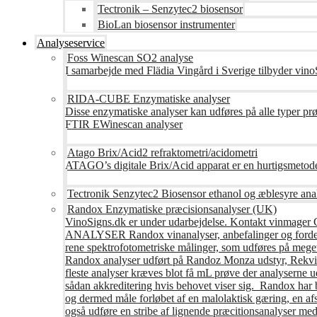
Tectronik – Senzytec2 biosensor
BioLan biosensor instrumenter
Analyseservice
Foss Winescan SO2 analyse
I samarbejde med Flädia Vingård i Sverige tilbyder vinoS
RIDA-CUBE Enzymatiske analyser
Disse enzymatiske analyser kan udføres på alle typer pr
FTIR EWinescan analyser
Atago Brix/Acid2 refraktometri/acidometri
ATAGO’s digitale Brix/Acid apparat er en hurtigsmetod
Tectronik Senzytec2 Biosensor ethanol og æblesyre ana
Randox Enzymatiske præcisionsanalyser (UK)
VinoSigns.dk er under udarbejdelse. Kontakt vinmager 
ANALYSER Randox vinanalyser, anbefalinger og fordele R
rene spektrofotometriske målinger, som udføres på mege
Randox analyser udført på Randoz Monza udstyr, Rekvire
fleste analyser kræves blot få mL prøve der analyserne 
sådan akkreditering hvis behovet viser sig. Randox har b
og dermed måle forløbet af en malolaktisk gæring, en af
også udføre en stribe af lignende præcitionsanalyser med 