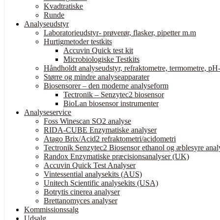
Kvadtratiske
Runde
Analyseudstyr
Laboratorieudstyr- prøverør, flasker, pipetter m.m
Hurtigmetoder testkits
Accuvin Quick test kit
Microbiologiske Testkits
Håndholdt analyseudstyr, refraktometre, termometre, pH-
Større og mindre analyseapparater
Biosensorer – den moderne analyseform
Tectronik – Senzytec2 biosensor
BioLan biosensor instrumenter
Analyseservice
Foss Winescan SO2 analyse
RIDA-CUBE Enzymatiske analyser
Atago Brix/Acid2 refraktometri/acidometri
Tectronik Senzytec2 Biosensor ethanol og æblesyre anal
Randox Enzymatiske præcisionsanalyser (UK)
Accuvin Quick Test Analyser
Vintessential analysekits (AUS)
Unitech Scientific analysekits (USA)
Botrytis cinerea analyser
Brettanomyces analyser
Kommissionssalg
Udsalg