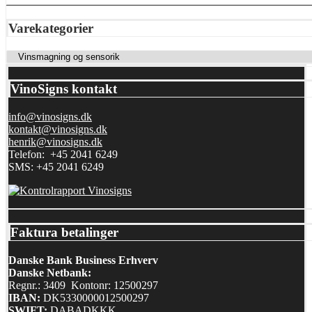
Varekategorier
VinoSigns kontakt
info@vinosigns.dk
kontakt@vinosigns.dk
henrik@vinosigns.dk
Telefon: +45 2041 6249
SMS: +45 2041 6249
Faktura betalinger
Danske Bank Business Erhverv
Danske Netbank:
Regnr.: 3409 Kontonr: 12500297
IBAN:
DK5330000012500297
SWIFT:
DABADKKK