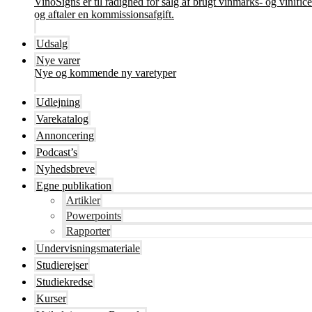
VinoSigns er til rådighed for salg af brugt vinmarks- og vinifi
og aftaler en kommissionsafgift.
Udsalg
Nye varer
Nye og kommende ny varetyper
Udlejning
Varekatalog
Annoncering
Podcast’s
Nyhedsbreve
Egne publikation
Artikler
Powerpoints
Rapporter
Undervisningsmateriale
Studierejser
Studiekredse
Kurser