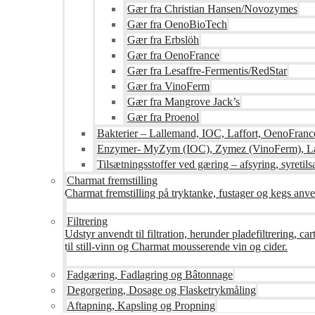
Gær fra Christian Hansen/Novozymes
Gær fra OenoBioTech
Gær fra Erbslöh
Gær fra OenoFrance
Gær fra Lesaffre-Fermentis/RedStar
Gær fra VinoFerm
Gær fra Mangrove Jack’s
Gær fra Proenol
Bakterier – Lallemand, IOC, Laffort, OenoFranc
Enzymer- MyZym (IOC), Zymez (VinoFerm), Lal
Tilsætningsstoffer ved gæring – afsyring, syretilsæ
Charmat fremstilling
Charmat fremstilling på tryktanke, fustager og kegs anven
Filtrering
Udstyr anvendt til filtration, herunder pladefiltrering, c
til still-vinn og Charmat mousserende vin og cider.
Fadgæring, Fadlagring og Bâtonnage
Degorgering, Dosage og Flasketrykmåling
Aftapning, Kapsling og Propning