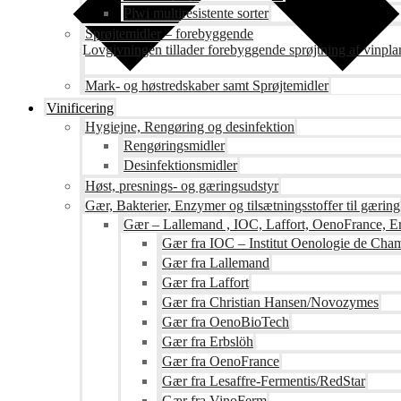
Piwi multiresistente sorter
Sprøjtemidler – forebyggende
Lovgivningen tillader forebyggende sprøjtning af vinpla
Mark- og høstredskaber samt Sprøjtemidler
Vinificering
Hygiejne, Rengøring og desinfektion
Rengøringsmidler
Desinfektionsmidler
Høst, presnings- og gæringsudstyr
Gær, Bakterier, Enzymer og tilsætningsstoffer til gæring
Gær – Lallemand , IOC, Laffort, OenoFrance, Er
Gær fra IOC – Institut Oenologie de Ch
Gær fra Lallemand
Gær fra Laffort
Gær fra Christian Hansen/Novozymes
Gær fra OenoBioTech
Gær fra Erbslöh
Gær fra OenoFrance
Gær fra Lesaffre-Fermentis/RedStar
Gær fra VinoFerm