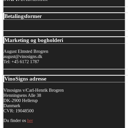
Betalingsformer
Marketing og bogholderi
August Elmsted Brogren
august@vinosigns.dk
Tel: +45 6172 1787
VinoSigns adresse
Vinosigns v/Carl-Henrik Brogren
Henningsens Alle 38
DK-2900 Hellerup
Danmark
CVR: 19048500
Du finder os
her