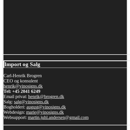
Import og Salg
Carl-Henrik Brogren
CEO og konsulent
henrik@vinosigns.dk
Tel: +45 2041 6249
Email privat:
henrik@brogren.dk
Salg:
salg@vinosigns.dk
Bogholderi:
august@vinosigns.dk
Webdesign:
marie@vinosigns.dk
Websupport:
martin.juhl.andersen@gmail.com