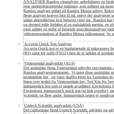
ANALYSER Randox vinanalyser, anbefalinger og fordele R
rene spektrofotometriske målinger, som udføres på mege
Randox analyser udført på Randoz Monza udstyr, Rekvire
fleste analyser kræves blot få mL prøve der analyserne 
sådan akkreditering hvis behovet viser sig. Randox har b
og dermed måle forløbet af en malolaktisk gæring, en af
også udføre en stribe af lignende præcitionsanalyser med 
videopræsentations af Randox Monza måleapparat Se an
Accuvin Quick Test Analyser
Accuvin Quick-test er en hurtigmetode til mikroprøve be
(RS) samr frir sulfit (FSO2) men de er udgået af produkt
Vintessential analysekits (AUS)
Det australske firma Vintessential udbyder enzymatiske ana
Randox analyseprogrammet. Vi tager disse australske ana
produktliste her , og varer skaffes hjem fra Australie
listen over testkit fra Vintessentials her: Test Kits for 
immunostick test som er simple at udfører: Envirologix
Envirologix immunostick quick test (se link ovenfor), 
Scientific og flere andre. Immunostick testen er semikvant
Unitech Scientific analysekits (USA)
Det californiske firma Unitech Scientific udvikler og sæl