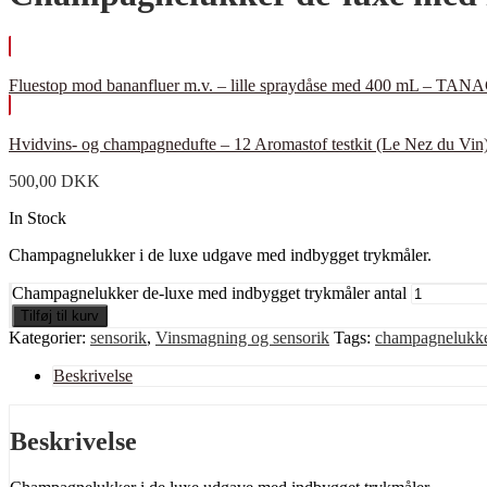
Fluestop mod bananfluer m.v. – lille spraydåse med 400 mL – TA
Hvidvins- og champagnedufte – 12 Aromastof testkit (Le Nez du Vin
500,00
DKK
In Stock
Champagnelukker i de luxe udgave med indbygget trykmåler.
Champagnelukker de-luxe med indbygget trykmåler antal
Tilføj til kurv
Kategorier:
sensorik
,
Vinsmagning og sensorik
Tags:
champagnelukk
Beskrivelse
Beskrivelse