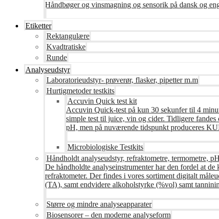
Håndbøger og vinsmagning og sensorik på dansk og en
Etiketter
Rektangulære
Kvadtratiske
Runde
Analyseudstyr
Laboratorieudstyr- prøverør, flasker, pipetter m.m
Hurtigmetoder testkits
Accuvin Quick test kit
Accuvin Quick-test på kun 30 sekunfer til 4 minut
simple test til juice, vin og cider. Tidligere fa
pH, men på nuværende tidspunkt produceres KUN te
Microbiologiske Testkits
Håndholdt analyseudstyr, refraktometre, termometre, pH
De håndholdte analyseinstrumenter har den fordel at de 
refraktometer. Der findes i vores sortiment digitalt måle
(TA), samt endvidere alkoholstyrke (%vol) samt tanninin
Større og mindre analyseapparater
Biosensorer – den moderne analyseform