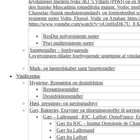
krydsninger imellem tyske JKI ‘s Villaris (PIWI) og en 
den franske Muscadinia rotundifolia mutant. Vodoc modne
Chasselas (fransk modningsstndard), og formodentligt s
resistente sorter Voltis, Floreal, Vodic og Artaban
https://www.youtube.com/watch?v=oUmHqDK7U_8 Krite
ResDur polyresistente sorter
Piwi multiresistente sorter
Sprøjtemidler – forebyggende
Lovgivningen tillader forebyggende sprøjtning af vinpla
Mark- og høstredskaber samt Sprøjtemidler
Vinificering
Hygiejne, Rengøring og desinfektion
Rengøringsmidler
Desinfektionsmidler
Høst, presnings- og gæringsudstyr
Gær, Bakterier, Enzymer og tilsætningsstoffer til gæring
Gær – Lallemand , IOC, Laffort, OenoFrance, Er
Gær fra IOC – Institut Oenologie de Ch
Gær fra Lallemand
Gær fra Laffort