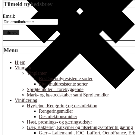
Tilmeld nyhedsbrev
Email:
Menu
Hjem
Vinmark
Vinplanter
ResDur polyresistente sorter
Piwi multiresistente sorter
Sprøjtemidler – forebyggende
Mark- og høstredskaber samt Sprøjtemidler
Vinificering
Hygiejne, Rengøring og desinfektion
Rengøringsmidler
Desinfektionsmidler
Høst, presnings- og gæringsudstyr
Gær, Bakterier, Enzymer og tilsætningsstoffer til gæring
Gær – Lallemand , IOC, Laffort, OenoFrance, Erb