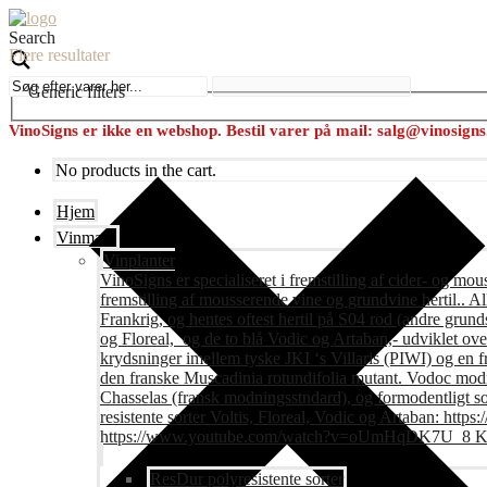
Search
Flere resultater
Generic filters
VinoSigns er ikke en webshop. Bestil varer på mail: salg@vinosign
No products in the cart.
Hjem
Vinmark
Vinplanter
VinoSigns er specialiseret i fremstilling af cider- og mo
fremstilling af mousserende vine og grundvine hertil.. All
Frankrig, og hentes oftest hertil på S04 rod (andre grunds
og Floreal, og de to blå Vodic og Artaban,- udviklet ov
krydsninger imellem tyske JKI ‘s Villaris (PIWI) og en 
den franske Muscadinia rotundifolia mutant. Vodoc modne
Chasselas (fransk modningsstndard), og formodentligt s
resistente sorter Voltis, Floreal, Vodic og Artaban
https://www.youtube.com/watch?v=oUmHqDK7U_8 Krite
ResDur polyresistente sorter