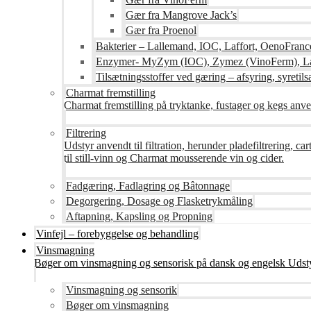
Gær fra Mangrove Jack’s
Gær fra Proenol
Bakterier – Lallemand, IOC, Laffort, OenoFranc
Enzymer- MyZym (IOC), Zymez (VinoFerm), Lal
Tilsætningsstoffer ved gæring – afsyring, syretilsæ
Charmat fremstilling
Charmat fremstilling på tryktanke, fustager og kegs anven
Filtrering
Udstyr anvendt til filtration, herunder pladefiltrering, c
til still-vinn og Charmat mousserende vin og cider.
Fadgæring, Fadlagring og Bâtonnage
Degorgering, Dosage og Flasketrykmåling
Aftapning, Kapsling og Propning
Vinfejl – forebyggelse og behandling
Vinsmagning
Bøger om vinsmagning og sensorisk på dansk og engelsk Udsty
Vinsmagning og sensorik
Bøger om vinsmagning