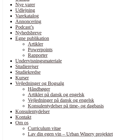
Nye varer
Udlejning
Varekatalog
Annoncering
Podcast’s
Nyhedsbreve
Egne publikation
Artikler
Powerpoints
Rapporter
Undervisningsmateriale
Studierejser
Studiekredse
Kurser
Vejledninger og Bogsalg
Håndbøger
Artikler på dansk og engelsk
Vejledninger på dansk og engelsk
Konsulentydelser på time- og dagbasis
Konsulentydelser
Kontakt
Om os
Curriculum vitae
Lav din egen vin – Urban Winery projektet