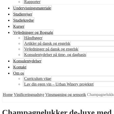
Rapporter
Undervisningsmateriale
Studierejser
Studiekredse
Kurser
Vejledninger og Bogsalg
Håndbøger
Artikler på dansk og engelsk
Vejledninger på dansk og engelsk
Konsulentydelser på time- og dagbasis
Konsulentydelser
Kontakt
Om os
Curriculum vitae
Lav din egen vin – Urban Winery projektet
Home
Vinificeringsudstyr
Vinsmagning og sensorik
Champagnelukker
Champagnelukker de-luxe med 