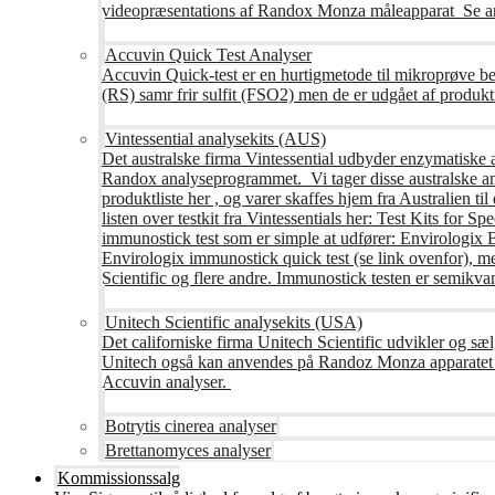
videopræsentations af Randox Monza måleapparat Se an
Accuvin Quick Test Analyser
Accuvin Quick-test er en hurtigmetode til mikroprøve be
(RS) samr frir sulfit (FSO2) men de er udgået af produkt
Vintessential analysekits (AUS)
Det australske firma Vintessential udbyder enzymatiske ana
Randox analyseprogrammet. Vi tager disse australske ana
produktliste her , og varer skaffes hjem fra Australie
listen over testkit fra Vintessentials her: Test Kits for 
immunostick test som er simple at udfører: Envirologix
Envirologix immunostick quick test (se link ovenfor), 
Scientific og flere andre. Immunostick testen er semikvant
Unitech Scientific analysekits (USA)
Det californiske firma Unitech Scientific udvikler og sæl
Unitech også kan anvendes på Randoz Monza apparatet so
Accuvin analyser.
Botrytis cinerea analyser
Brettanomyces analyser
Kommissionssalg