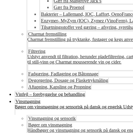
Gær fra Mangrove Jack’s
Gær fra Proenol
Bakterier – Lallemand, IOC, Laffort, OenoFranc
Enzymer- MyZym (IOC), Zymez (VinoFerm), Lal
Tilsætningsstoffer ved gæring – afsyring, syretilsæ
Charmat fremstilling
Charmat fremstilling på tryktanke, fustager og kegs anven
Filtrering
Udstyr anvendt til filtration, herunder pladefiltrering, c
til still-vinn og Charmat mousserende vin og cider.
Fadgæring, Fadlagring og Bâtonnage
Degorgering, Dosage og Flasketrykmåling
Aftapning, Kapsling og Propning
Vinfejl – forebyggelse og behandling
Vinsmagning
Bøger om vinsmagning og sensorisk på dansk og engelsk Udsty
Vinsmagning og sensorik
Bøger om vinsmagning
Håndbøger og vinsmagning og sensorik på dansk og en