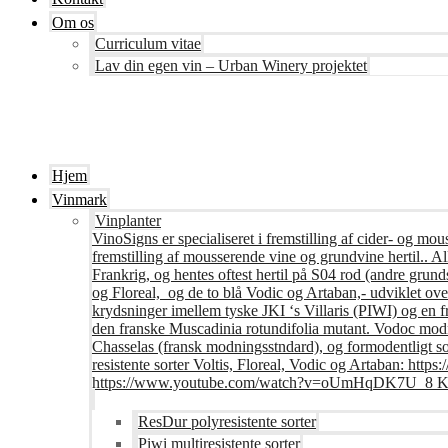
Om os
Curriculum vitae
Lav din egen vin – Urban Winery projektet
Hjem
Vinmark
Vinplanter
VinoSigns er specialiseret i fremstilling af cider- og mo
fremstilling af mousserende vine og grundvine hertil.. All
Frankrig, og hentes oftest hertil på S04 rod (andre grunds
og Floreal, og de to blå Vodic og Artaban,- udviklet ov
krydsninger imellem tyske JKI ‘s Villaris (PIWI) og en 
den franske Muscadinia rotundifolia mutant. Vodoc modne
Chasselas (fransk modningsstndard), og formodentligt s
resistente sorter Voltis, Floreal, Vodic og Artaban
https://www.youtube.com/watch?v=oUmHqDK7U_8 Krite
ResDur polyresistente sorter
Piwi multiresistente sorter