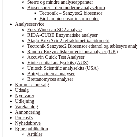
Større og mindre analyseapparater
Biosensorer – den moderne analyseform
Tectronik – Senzytec2 biosensor
BioLan biosensor instrumenter
Analyseservice
Foss Winescan SO2 analyse
RIDA-CUBE Enzymatiske analyser
Atago Brix/Acid2 refraktometri/acidometri
Tectronik Senzytec2 Biosensor ethanol og æblesyre anal
Randox Enzymatiske præcisionsanalyser (UK)
Accuvin Quick Test Analyser
Vintessential analysekits (AUS)
Unitech Scientific analysekits (USA)
Botrytis cinerea analyser
Brettanomyces analyser
Kommissionssalg
Udsalg
Nye varer
Udlejning
Varekatalog
Annoncering
Podcast’s
Nyhedsbreve
Egne publikation
Artikler