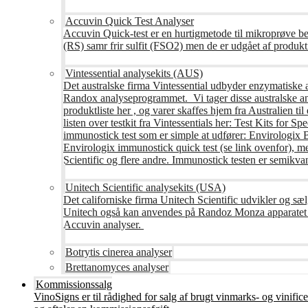
Accuvin Quick Test Analyser
Accuvin Quick-test er en hurtigmetode til mikroprøve be
(RS) samr frir sulfit (FSO2) men de er udgået af produkt
Vintessential analysekits (AUS)
Det australske firma Vintessential udbyder enzymatiske ana
Randox analyseprogrammet. Vi tager disse australske ana
produktliste her , og varer skaffes hjem fra Australie
listen over testkit fra Vintessentials her: Test Kits for 
immunostick test som er simple at udfører: Envirologix
Envirologix immunostick quick test (se link ovenfor), 
Scientific og flere andre. Immunostick testen er semikvant
Unitech Scientific analysekits (USA)
Det californiske firma Unitech Scientific udvikler og sæl
Unitech også kan anvendes på Randoz Monza apparatet so
Accuvin analyser.
Botrytis cinerea analyser
Brettanomyces analyser
Kommissionssalg
VinoSigns er til rådighed for salg af brugt vinmarks- og vinifi