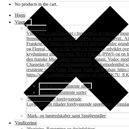
No products in the cart.
Hjem
Vinmark
Vinplanter
VinoSigns er specialiseret i fremstilling af cider- og mo
fremstilling af mousserende vine og grundvine hertil.. All
Frankrig, og hentes oftest hertil på S04 rod (andre grunds
og Floreal, og de to blå Vodic og Artaban,- udviklet ov
krydsninger imellem tyske JKI ‘s Villaris (PIWI) og en 
den franske Muscadinia rotundifolia mutant. Vodoc modne
Chasselas (fransk modningsstndard), og formodentligt s
resistente sorter Voltis, Floreal, Vodic og Artaban
https://www.youtube.com/watch?v=oUmHqDK7U_8 Krite
ResDur polyresistente sorter
Piwi multiresistente sorter
Sprøjtemidler – forebyggende
Lovgivningen tillader forebyggende sprøjtning af vinpla
Mark- og høstredskaber samt Sprøjtemidler
Vinificering
Hygiejne, Rengøring og desinfektion