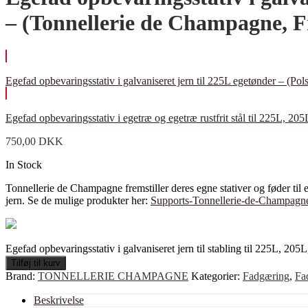
– (Tonnellerie de Champagne, F
Egefad opbevaringsstativ i galvaniseret jern til 225L egetønder – (Polsin
Egefad opbevaringsstativ i egetræ og egetræ rustfrit stål til 225L, 
750,00
DKK
In Stock
Tonnellerie de Champagne fremstiller deres egne stativer og føder til eg
jern. Se de mulige produkter her:
Supports-Tonnellerie-de-Champagn
Egefad opbevaringsstativ i galvaniseret jern til stabling til 225L, 2
Tilføj til kurv
Brand:
TONNELLERIE CHAMPAGNE
Kategorier:
Fadgæring
,
Fa
Beskrivelse