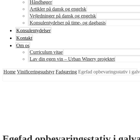
Håndbøger
Artikler på dansk og engelsk
Vejledninger på dansk og engelsk
Konsulentydelser på time- og dagbasis
Konsulentydelser
Kontakt
Om os
Curriculum vitae
Lav din egen vin – Urban Winery projektet
Home
Vinificeringsudstyr
Fadgæring
Egefad opbevaringsstativ i galv
Egefad opbevaringsstativ i galvan