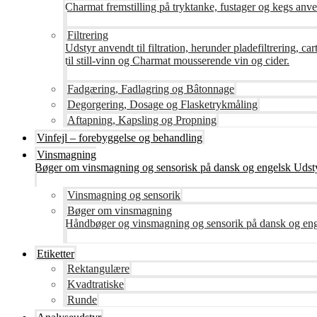
Charmat fremstilling på tryktanke, fustager og kegs anven
Filtrering
Udstyr anvendt til filtration, herunder pladefiltrering, c
til still-vinn og Charmat mousserende vin og cider.
Fadgæring, Fadlagring og Bâtonnage
Degorgering, Dosage og Flasketrykmåling
Aftapning, Kapsling og Propning
Vinfejl – forebyggelse og behandling
Vinsmagning
Bøger om vinsmagning og sensorisk på dansk og engelsk Udsty
Vinsmagning og sensorik
Bøger om vinsmagning
Håndbøger og vinsmagning og sensorik på dansk og en
Etiketter
Rektangulære
Kvadtratiske
Runde