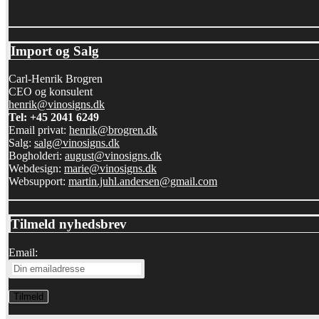
Import og Salg
Carl-Henrik Brogren
CEO og konsulent
henrik@vinosigns.dk
Tel: +45 2041 6249
Email privat:
henrik@brogren.dk
Salg:
salg@vinosigns.dk
Bogholderi:
august@vinosigns.dk
Webdesign:
marie@vinosigns.dk
Websupport:
martin.juhl.andersen@gmail.com
Tilmeld nyhedsbrev
Email: