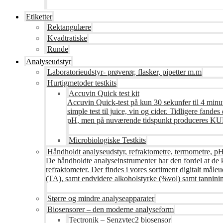
Etiketter
Rektangulære
Kvadtratiske
Runde
Analyseudstyr
Laboratorieudstyr- prøverør, flasker, pipetter m.m
Hurtigmetoder testkits
Accuvin Quick test kit
Accuvin Quick-test på kun 30 sekunfer til 4 minut
simple test til juice, vin og cider. Tidligere fa
pH, men på nuværende tidspunkt produceres KUN te
Microbiologiske Testkits
Håndholdt analyseudstyr, refraktometre, termometre, pH
De håndholdte analyseinstrumenter har den fordel at de 
refraktometer. Der findes i vores sortiment digitalt måle
(TA), samt endvidere alkoholstyrke (%vol) samt tanninin
Større og mindre analyseapparater
Biosensorer – den moderne analyseform
Tectronik – Senzytec2 biosensor