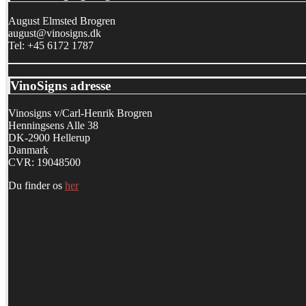
August Elmsted Brogren
august@vinosigns.dk
Tel: +45 6172 1787
VinoSigns adresse
Vinosigns v/Carl-Henrik Brogren
Henningsens Alle 38
DK-2900 Hellerup
Danmark
CVR: 19048500
Du finder os
her