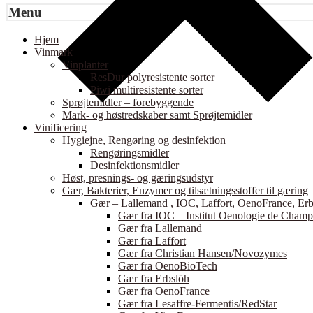
Menu
Hjem
Vinmark
Vinplanter
ResDur polyresistente sorter
Piwi multiresistente sorter
Sprøjtemidler – forebyggende
Mark- og høstredskaber samt Sprøjtemidler
Vinificering
Hygiejne, Rengøring og desinfektion
Rengøringsmidler
Desinfektionsmidler
Høst, presnings- og gæringsudstyr
Gær, Bakterier, Enzymer og tilsætningsstoffer til gæring
Gær – Lallemand , IOC, Laffort, OenoFrance, Erb
Gær fra IOC – Institut Oenologie de Cham
Gær fra Lallemand
Gær fra Laffort
Gær fra Christian Hansen/Novozymes
Gær fra OenoBioTech
Gær fra Erbslöh
Gær fra OenoFrance
Gær fra Lesaffre-Fermentis/RedStar