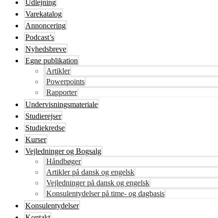
Udlejning
Varekatalog
Annoncering
Podcast’s
Nyhedsbreve
Egne publikation
Artikler
Powerpoints
Rapporter
Undervisningsmateriale
Studierejser
Studiekredse
Kurser
Vejledninger og Bogsalg
Håndbøger
Artikler på dansk og engelsk
Vejledninger på dansk og engelsk
Konsulentydelser på time- og dagbasis
Konsulentydelser
Kontakt