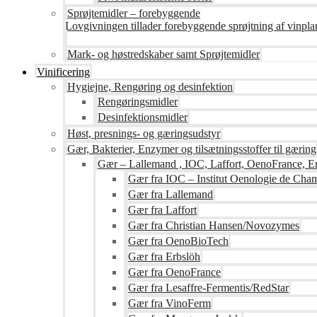
Sprøjtemidler – forebyggende
Lovgivningen tillader forebyggende sprøjtning af vinpla
Mark- og høstredskaber samt Sprøjtemidler
Vinificering
Hygiejne, Rengøring og desinfektion
Rengøringsmidler
Desinfektionsmidler
Høst, presnings- og gæringsudstyr
Gær, Bakterier, Enzymer og tilsætningsstoffer til gæring
Gær – Lallemand , IOC, Laffort, OenoFrance, Er
Gær fra IOC – Institut Oenologie de Ch
Gær fra Lallemand
Gær fra Laffort
Gær fra Christian Hansen/Novozymes
Gær fra OenoBioTech
Gær fra Erbslöh
Gær fra OenoFrance
Gær fra Lesaffre-Fermentis/RedStar
Gær fra VinoFerm