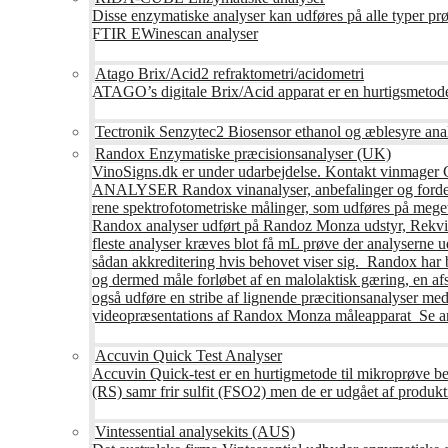
Disse enzymatiske analyser kan udføres på alle typer pr
FTIR EWinescan analyser
Atago Brix/Acid2 refraktometri/acidometri
ATAGO’s digitale Brix/Acid apparat er en hurtigsmetod
Tectronik Senzytec2 Biosensor ethanol og æblesyre ana
Randox Enzymatiske præcisionsanalyser (UK)
VinoSigns.dk er under udarbejdelse. Kontakt vinmager 
ANALYSER Randox vinanalyser, anbefalinger og fordele R
rene spektrofotometriske målinger, som udføres på mege
Randox analyser udført på Randoz Monza udstyr, Rekvire
fleste analyser kræves blot få mL prøve der analyserne 
sådan akkreditering hvis behovet viser sig. Randox har b
og dermed måle forløbet af en malolaktisk gæring, en af
også udføre en stribe af lignende præcitionsanalyser med 
videopræsentations af Randox Monza måleapparat Se an
Accuvin Quick Test Analyser
Accuvin Quick-test er en hurtigmetode til mikroprøve be
(RS) samr frir sulfit (FSO2) men de er udgået af produkt
Vintessential analysekits (AUS)