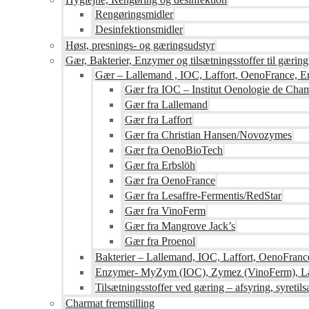
Rengøringsmidler
Desinfektionsmidler
Høst, presnings- og gæringsudstyr
Gær, Bakterier, Enzymer og tilsætningsstoffer til gæring
Gær – Lallemand , IOC, Laffort, OenoFrance, Er
Gær fra IOC – Institut Oenologie de Ch
Gær fra Lallemand
Gær fra Laffort
Gær fra Christian Hansen/Novozymes
Gær fra OenoBioTech
Gær fra Erbslöh
Gær fra OenoFrance
Gær fra Lesaffre-Fermentis/RedStar
Gær fra VinoFerm
Gær fra Mangrove Jack’s
Gær fra Proenol
Bakterier – Lallemand, IOC, Laffort, OenoFranc
Enzymer- MyZym (IOC), Zymez (VinoFerm), Lal
Tilsætningsstoffer ved gæring – afsyring, syretilsæ
Charmat fremstilling