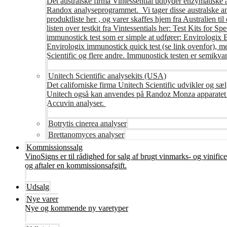
Det australske firma Vintessential udbyder enzymatiske ana
Randox analyseprogrammet. Vi tager disse australske ana
produktliste her , og varer skaffes hjem fra Australie
listen over testkit fra Vintessentials her: Test Kits for 
immunostick test som er simple at udfører: Envirologix
Envirologix immunostick quick test (se link ovenfor), 
Scientific og flere andre. Immunostick testen er semikvant
Unitech Scientific analysekits (USA)
Det californiske firma Unitech Scientific udvikler og sæl
Unitech også kan anvendes på Randoz Monza apparatet so
Accuvin analyser.
Botrytis cinerea analyser
Brettanomyces analyser
Kommissionssalg
VinoSigns er til rådighed for salg af brugt vinmarks- og vinifi
og aftaler en kommissionsafgift.
Udsalg
Nye varer
Nye og kommende ny varetyper