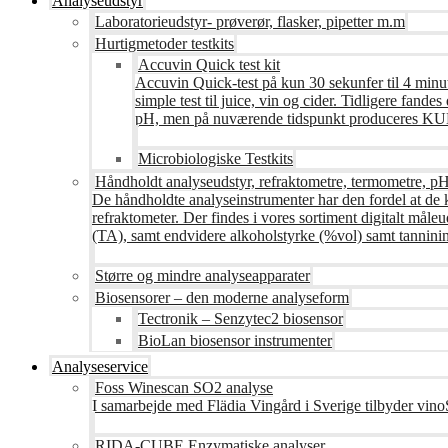
Analyseudstyr
Laboratorieudstyr- prøverør, flasker, pipetter m.m
Hurtigmetoder testkits
Accuvin Quick test kit
Accuvin Quick-test på kun 30 sekunfer til 4 minut
simple test til juice, vin og cider. Tidligere fa
pH, men på nuværende tidspunkt produceres KUN te
Microbiologiske Testkits
Håndholdt analyseudstyr, refraktometre, termometre, pH
De håndholdte analyseinstrumenter har den fordel at de 
refraktometer. Der findes i vores sortiment digitalt måle
(TA), samt endvidere alkoholstyrke (%vol) samt tanninin
Større og mindre analyseapparater
Biosensorer – den moderne analyseform
Tectronik – Senzytec2 biosensor
BioLan biosensor instrumenter
Analyseservice
Foss Winescan SO2 analyse
I samarbejde med Flädia Vingård i Sverige tilbyder vinoS
RIDA-CUBE Enzymatiske analyser