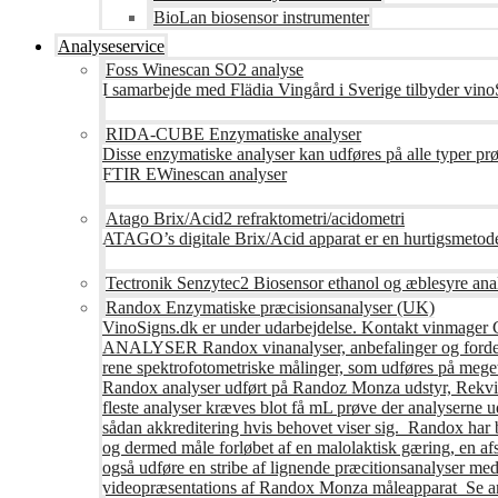
BioLan biosensor instrumenter
Analyseservice
Foss Winescan SO2 analyse
I samarbejde med Flädia Vingård i Sverige tilbyder vinoS
RIDA-CUBE Enzymatiske analyser
Disse enzymatiske analyser kan udføres på alle typer pr
FTIR EWinescan analyser
Atago Brix/Acid2 refraktometri/acidometri
ATAGO’s digitale Brix/Acid apparat er en hurtigsmetod
Tectronik Senzytec2 Biosensor ethanol og æblesyre ana
Randox Enzymatiske præcisionsanalyser (UK)
VinoSigns.dk er under udarbejdelse. Kontakt vinmager 
ANALYSER Randox vinanalyser, anbefalinger og fordele R
rene spektrofotometriske målinger, som udføres på mege
Randox analyser udført på Randoz Monza udstyr, Rekvire
fleste analyser kræves blot få mL prøve der analyserne 
sådan akkreditering hvis behovet viser sig. Randox har b
og dermed måle forløbet af en malolaktisk gæring, en af
også udføre en stribe af lignende præcitionsanalyser med 
videopræsentations af Randox Monza måleapparat Se an