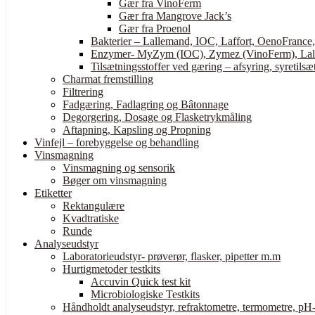
Gær fra VinoFerm
Gær fra Mangrove Jack’s
Gær fra Proenol
Bakterier – Lallemand, IOC, Laffort, OenoFrance
Enzymer- MyZym (IOC), Zymez (VinoFerm), Lall
Tilsætningsstoffer ved gæring – afsyring, syretilsæt
Charmat fremstilling
Filtrering
Fadgæring, Fadlagring og Bâtonnage
Degorgering, Dosage og Flasketrykmåling
Aftapning, Kapsling og Propning
Vinfejl – forebyggelse og behandling
Vinsmagning
Vinsmagning og sensorik
Bøger om vinsmagning
Etiketter
Rektangulære
Kvadtratiske
Runde
Analyseudstyr
Laboratorieudstyr- prøverør, flasker, pipetter m.m
Hurtigmetoder testkits
Accuvin Quick test kit
Microbiologiske Testkits
Håndholdt analyseudstyr, refraktometre, termometre, pH-