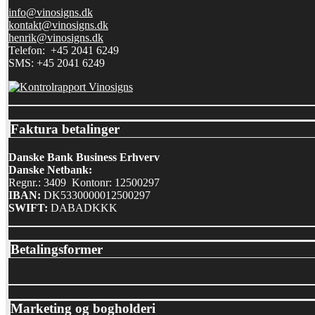
info@vinosigns.dk
kontakt@vinosigns.dk
henrik@vinosigns.dk
Telefon: +45 2041 6249
SMS: +45 2041 6249
Faktura betalinger
Danske Bank Business Erhverv
Danske Netbank:
Regnr.: 3409 Kontonr: 12500297
IBAN:
DK5330000012500297
SWIFT:
DABADKKK
Betalingsformer
Marketing og bogholderi