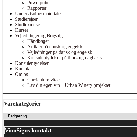
Powerpoints
Rapporter
Undervisningsmateriale
Studierejser
Studiekredse
Kurser
Vejledninger og Bogsalg
Håndbøger
Artikler på dansk og engelsk
Vejledninger på dansk og engelsk
Konsulentydelser på time- og dagbasis
Konsulentydelser
Kontakt
Om os
Curriculum vitae
Lav din egen vin – Urban Winery projektet
Varekategorier
VinoSigns kontakt