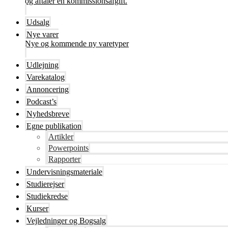
og aftaler en kommissionsafgift.
Udsalg
Nye varer
Nye og kommende ny varetyper
Udlejning
Varekatalog
Annoncering
Podcast’s
Nyhedsbreve
Egne publikation
Artikler
Powerpoints
Rapporter
Undervisningsmateriale
Studierejser
Studiekredse
Kurser
Vejledninger og Bogsalg