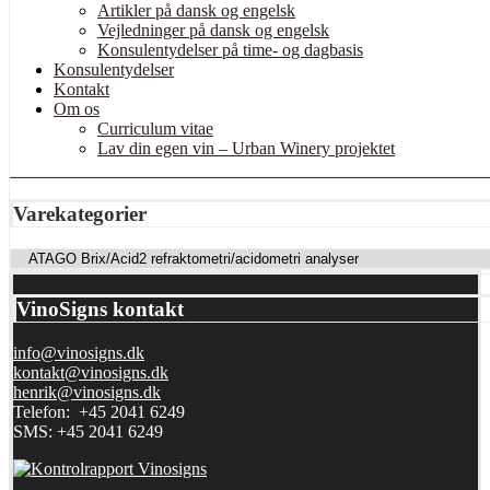
Artikler på dansk og engelsk
Vejledninger på dansk og engelsk
Konsulentydelser på time- og dagbasis
Konsulentydelser
Kontakt
Om os
Curriculum vitae
Lav din egen vin – Urban Winery projektet
Varekategorier
VinoSigns kontakt
info@vinosigns.dk
kontakt@vinosigns.dk
henrik@vinosigns.dk
Telefon: +45 2041 6249
SMS: +45 2041 6249