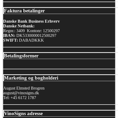
Faktura betalinger
Danske Bank Business Erhverv
Danske Netbank:
Regnr.: 3409 Kontonr: 12500297
IBAN:
DK5330000012500297
SWIFT:
DABADKKK
Betalingsformer
Marketing og bogholderi
August Elmsted Brogren
august@vinosigns.dk
Tel: +45 6172 1787
VinoSigns adresse