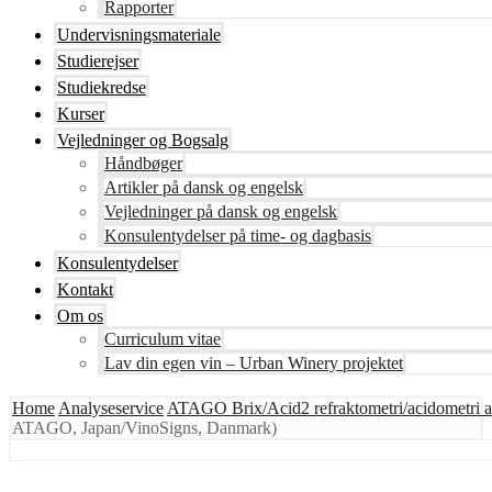
Rapporter
Undervisningsmateriale
Studierejser
Studiekredse
Kurser
Vejledninger og Bogsalg
Håndbøger
Artikler på dansk og engelsk
Vejledninger på dansk og engelsk
Konsulentydelser på time- og dagbasis
Konsulentydelser
Kontakt
Om os
Curriculum vitae
Lav din egen vin – Urban Winery projektet
Home
Analyseservice
ATAGO Brix/Acid2 refraktometri/acidometri a
ATAGO, Japan/VinoSigns, Danmark)