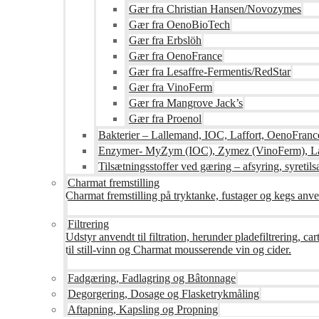
Gær fra Christian Hansen/Novozymes
Gær fra OenoBioTech
Gær fra Erbslöh
Gær fra OenoFrance
Gær fra Lesaffre-Fermentis/RedStar
Gær fra VinoFerm
Gær fra Mangrove Jack’s
Gær fra Proenol
Bakterier – Lallemand, IOC, Laffort, OenoFranc
Enzymer- MyZym (IOC), Zymez (VinoFerm), Lal
Tilsætningsstoffer ved gæring – afsyring, syretilsæ
Charmat fremstilling
Charmat fremstilling på tryktanke, fustager og kegs anven
Filtrering
Udstyr anvendt til filtration, herunder pladefiltrering, c
til still-vinn og Charmat mousserende vin og cider.
Fadgæring, Fadlagring og Bâtonnage
Degorgering, Dosage og Flasketrykmåling
Aftapning, Kapsling og Propning