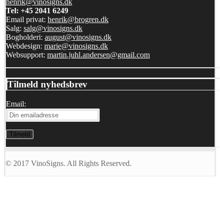
henrik@vinosigns.dk
Tel: +45 2041 6249
Email privat:
henrik@brogren.dk
Salg:
salg@vinosigns.dk
Bogholderi:
august@vinosigns.dk
Webdesign:
marie@vinosigns.dk
Websupport:
martin.juhl.andersen@gmail.com
Tilmeld nyhedsbrev
Email:
© 2017 VinoSigns. All Rights Reserved.