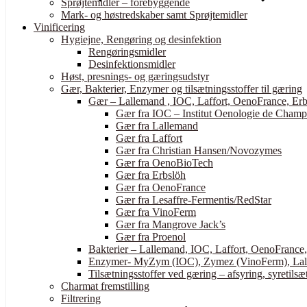
Sprøjtemidler – forebyggende
Mark- og høstredskaber samt Sprøjtemidler
Vinificering
Hygiejne, Rengøring og desinfektion
Rengøringsmidler
Desinfektionsmidler
Høst, presnings- og gæringsudstyr
Gær, Bakterier, Enzymer og tilsætningsstoffer til gæring
Gær – Lallemand , IOC, Laffort, OenoFrance, Erb
Gær fra IOC – Institut Oenologie de Cham
Gær fra Lallemand
Gær fra Laffort
Gær fra Christian Hansen/Novozymes
Gær fra OenoBioTech
Gær fra Erbslöh
Gær fra OenoFrance
Gær fra Lesaffre-Fermentis/RedStar
Gær fra VinoFerm
Gær fra Mangrove Jack’s
Gær fra Proenol
Bakterier – Lallemand, IOC, Laffort, OenoFrance
Enzymer- MyZym (IOC), Zymez (VinoFerm), Lall
Tilsætningsstoffer ved gæring – afsyring, syretilsæt
Charmat fremstilling
Filtrering