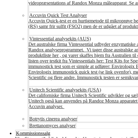
videopræsentations af Randox Monza måleapparat Se an
Accuvin Quick Test Analyser
Accuvin Quick-test er en hurtigmetode til mikroprøve be
(RS) samr frir sulfit (FSO2) men de er udgået af produkt
Vintessential analysekits (AUS)
Det australske firma Vintessential udbyder enzymatiske ana
Randox analyseprogrammet. Vi tager disse australske ana
produktliste her , og varer skaffes hjem fra Australie
listen over testkit fra Vintessentials her: Test Kits for 
immunostick test som er simple at udfører: Envirologix
Envirologix immunostick quick test (se link ovenfor), 
Scientific og flere andre. Immunostick testen er semikvant
Unitech Scientific analysekits (USA)
Det californiske firma Unitech Scientific udvikler og sæl
Unitech også kan anvendes på Randoz Monza apparatet so
Accuvin analyser.
Botrytis cinerea analyser
Brettanomyces analyser
Kommissionssalg