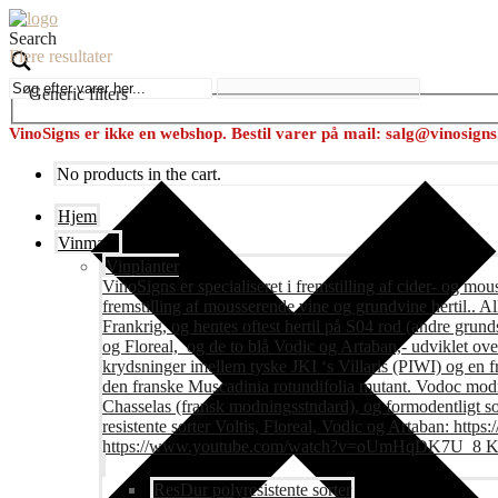
Search
Flere resultater
Generic filters
VinoSigns er ikke en webshop. Bestil varer på mail: salg@vinosign
No products in the cart.
Hjem
Vinmark
Vinplanter
VinoSigns er specialiseret i fremstilling af cider- og mo
fremstilling af mousserende vine og grundvine hertil.. All
Frankrig, og hentes oftest hertil på S04 rod (andre grunds
og Floreal, og de to blå Vodic og Artaban,- udviklet ov
krydsninger imellem tyske JKI ‘s Villaris (PIWI) og en 
den franske Muscadinia rotundifolia mutant. Vodoc modne
Chasselas (fransk modningsstndard), og formodentligt s
resistente sorter Voltis, Floreal, Vodic og Artaban
https://www.youtube.com/watch?v=oUmHqDK7U_8 Krite
ResDur polyresistente sorter