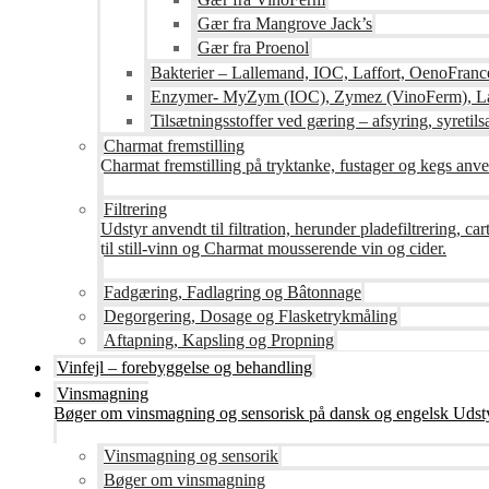
Gær fra Mangrove Jack’s
Gær fra Proenol
Bakterier – Lallemand, IOC, Laffort, OenoFranc
Enzymer- MyZym (IOC), Zymez (VinoFerm), Lal
Tilsætningsstoffer ved gæring – afsyring, syretilsæ
Charmat fremstilling
Charmat fremstilling på tryktanke, fustager og kegs anven
Filtrering
Udstyr anvendt til filtration, herunder pladefiltrering, c
til still-vinn og Charmat mousserende vin og cider.
Fadgæring, Fadlagring og Bâtonnage
Degorgering, Dosage og Flasketrykmåling
Aftapning, Kapsling og Propning
Vinfejl – forebyggelse og behandling
Vinsmagning
Bøger om vinsmagning og sensorisk på dansk og engelsk Udsty
Vinsmagning og sensorik
Bøger om vinsmagning