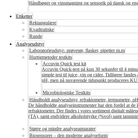
Håndbøger og vinsmagning og sensorik på dansk og en
Etiketter
Rektangulære
Kvadtratiske
Runde
Analyseudstyr
Laboratorieudstyr- prøverør, flasker, pipetter m.m
Hurtigmetoder testkits
Accuvin Quick test kit
Accuvin Quick-test på kun 30 sekunfer til 4 minut
simple test til juice, vin og cider. Tidligere fa
pH, men på nuværende tidspunkt produceres KUN te
Microbiologiske Testkits
Håndholdt analyseudstyr, refraktometre, termometre, pH
De håndholdte analyseinstrumenter har den fordel at de 
refraktometer. Der findes i vores sortiment digitalt måle
(TA), samt endvidere alkoholstyrke (%vol) samt tanninin
Større og mindre analyseapparater
Biosensorer – den moderne analyseform