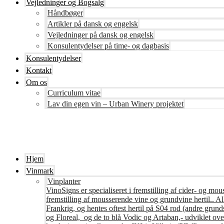
Vejledninger og Bogsalg
Håndbøger
Artikler på dansk og engelsk
Vejledninger på dansk og engelsk
Konsulentydelser på time- og dagbasis
Konsulentydelser
Kontakt
Om os
Curriculum vitae
Lav din egen vin – Urban Winery projektet
Hjem
Vinmark
Vinplanter
VinoSigns er specialiseret i fremstilling af cider- og mo
fremstilling af mousserende vine og grundvine hertil.. All
Frankrig, og hentes oftest hertil på S04 rod (andre grunds
og Floreal, og de to blå Vodic og Artaban,- udviklet ov