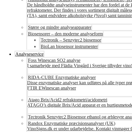
De håndholdte analyseinstrumenter har den fordel at de 
refraktometer. Der findes i vores sortiment digitalt måle
(TA), samt endvidere alkoholstyrke (%vol) samt tanninin
Større og mindre analyseapparater
Biosensorer – den moderne analyseform
Tectronik – Senzytec2 biosensor
BioLan biosensor instrumenter
Analyseservice
Foss Winescan SO2 analyse
I samarbejde med Flädia Vingård i Sverige tilbyder vinoS
RIDA-CUBE Enzymatiske analyser
Disse enzymatiske analyser kan udføres på alle typer pr
FTIR EWinescan analyser
Atago Brix/Acid2 refraktometri/acidometri
ATAGO’s digitale Brix/Acid apparat er en hurtigsmetod
Tectronik Senzytec2 Biosensor ethanol og æblesyre ana
Randox Enzymatiske præcisionsanalyser (UK)
VinoSigns.dk er under udarbejdelse. Kontakt vinmager 