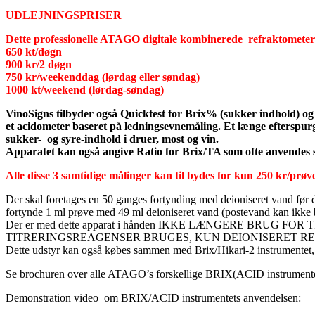
UDLEJNINGSPRISER
Dette professionelle ATAGO digitale kombinerede refraktomete
650 kt/døgn
900 kr/2 døgn
750 kr/weekenddag (lørdag eller søndag)
1000 kt/weekend (lørdag-søndag)
VinoSigns tilbyder også Quicktest for Brix% (sukker indhold) og 
et acidometer baseret på ledningsevnemåling. Et længe efterspur
sukker- og syre-indhold i druer, most og vin.
Apparatet kan også angive Ratio for Brix/TA som ofte anvendes
Alle disse 3 samtidige målinger kan til bydes for kun 250 kr/prøve
Der skal foretages en 50 ganges fortynding med deioniseret vand før 
fortynde 1 ml prøve med 49 ml deioniseret vand (postevand kan ikke
Der er med dette apparat i hånden IKKE LÆNGERE BRUG FOR TITRER
TITRERINGSREAGENSER BRUGES, KUN DEIONISERET R
Dette udstyr kan også købes sammen med Brix/Hikari-2 instrumentet, 
Se brochuren over alle ATAGO’s forskellige BRIX(ACID instrument
Demonstration video om BRIX/ACID instrumentets anvendelsen: