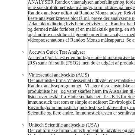
ANALYSER Randox vinanalyser, anbefalinger og fordele R
rene spektrofotometriske målinger, som udføres på mege
Randox analyser udført på Randoz Monza udstyr, Rekvire
fleste analyser kræves blot få mL prøve der analyserne 
sådan akkreditering hvis behovet viser sig. Randox har b
og dermed måle forløbet af en malolaktisk gæring, en af
også udføre en stribe af lignende præcitionsanalyser med 
videopræsentations af Randox Monza måleapparat Se an
Accuvin Quick Test Analyser
Accuvin Quick-test er en hurtigmetode til mikroprøve be
(RS) samr frir sulfit (FSO2) men de er udgået af produkt
Vintessential analysekits (AUS)
Det australske firma Vintessential udbyder enzymatiske ana
Randox analyseprogrammet. Vi tager disse australske ana
produktliste her , og varer skaffes hjem fra Australie
listen over testkit fra Vintessentials her: Test Kits for 
immunostick test som er simple at udfører: Envirologix
Envirologix immunostick quick test (se link ovenfor), 
Scientific og flere andre. Immunostick testen er semikvant
Unitech Scientific analysekits (USA)
Det californiske firma Unitech Scientific udvikler og sæl