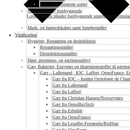
Piwi multiresistente sorter
Sprøjtemidler – forebyggende
Lovgivningen tillader forebyggende sprøjtning af vinpla
Mark- og høstredskaber samt Sprøjtemidler
Vinificering
Hygiejne, Rengøring og desinfektion
Rengøringsmidler
Desinfektionsmidler
Høst, presnings- og gæringsudstyr
Gær, Bakterier, Enzymer og tilsætningsstoffer til gæring
Gær – Lallemand , IOC, Laffort, OenoFrance, Er
Gær fra IOC – Institut Oenologie de Ch
Gær fra Lallemand
Gær fra Laffort
Gær fra Christian Hansen/Novozymes
Gær fra OenoBioTech
Gær fra Erbslöh
Gær fra OenoFrance
Gær fra Lesaffre-Fermentis/RedStar
Gær fra VinoFerm