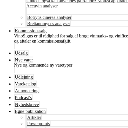
Unitech også kan anvendes på Randoz Monza apparatet so
Accuvin analyser.
Botrytis cinerea analyser
Brettanomyces analyser
Kommissionssalg
VinoSigns er til rådighed for salg af brugt vinmarks- og vinifi
og aftaler en kommissionsafgift.
Udsalg
Nye varer
Nye og kommende ny varetyper
Udlejning
Varekatalog
Annoncering
Podcast’s
Nyhedsbreve
Egne publikation
Artikler
Powerpoints