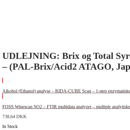
UDLEJNING: Brix og Total Syr
– (PAL-Brix/Acid2 ATAGO, Jap
Alkohol (Ethanol) analyse – RIDA-CUBE Scan – 1-step enzymatiske v
FOSS Winescan SO2 – FTIR multidata analyzer – multiple analytisk
738,64
DKK
In Stock