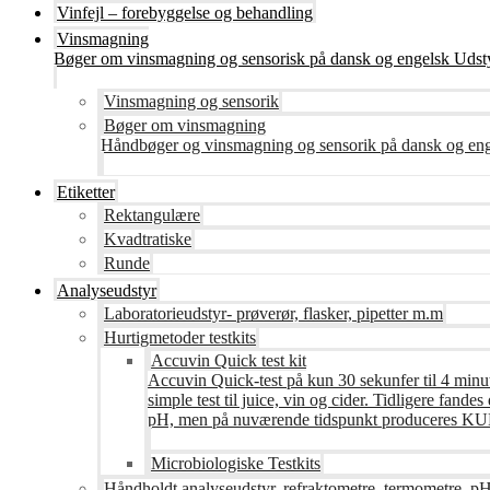
Vinfejl – forebyggelse og behandling
Vinsmagning
Bøger om vinsmagning og sensorisk på dansk og engelsk Udsty
Vinsmagning og sensorik
Bøger om vinsmagning
Håndbøger og vinsmagning og sensorik på dansk og en
Etiketter
Rektangulære
Kvadtratiske
Runde
Analyseudstyr
Laboratorieudstyr- prøverør, flasker, pipetter m.m
Hurtigmetoder testkits
Accuvin Quick test kit
Accuvin Quick-test på kun 30 sekunfer til 4 minut
simple test til juice, vin og cider. Tidligere fa
pH, men på nuværende tidspunkt produceres KUN te
Microbiologiske Testkits
Håndholdt analyseudstyr, refraktometre, termometre, pH