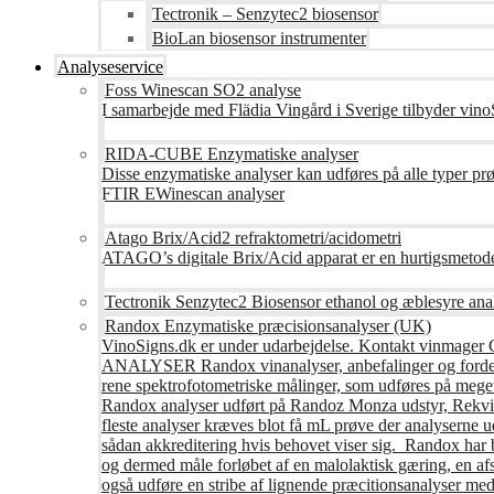
Tectronik – Senzytec2 biosensor
BioLan biosensor instrumenter
Analyseservice
Foss Winescan SO2 analyse
I samarbejde med Flädia Vingård i Sverige tilbyder vinoS
RIDA-CUBE Enzymatiske analyser
Disse enzymatiske analyser kan udføres på alle typer pr
FTIR EWinescan analyser
Atago Brix/Acid2 refraktometri/acidometri
ATAGO’s digitale Brix/Acid apparat er en hurtigsmetod
Tectronik Senzytec2 Biosensor ethanol og æblesyre ana
Randox Enzymatiske præcisionsanalyser (UK)
VinoSigns.dk er under udarbejdelse. Kontakt vinmager 
ANALYSER Randox vinanalyser, anbefalinger og fordele R
rene spektrofotometriske målinger, som udføres på mege
Randox analyser udført på Randoz Monza udstyr, Rekvire
fleste analyser kræves blot få mL prøve der analyserne 
sådan akkreditering hvis behovet viser sig. Randox har b
og dermed måle forløbet af en malolaktisk gæring, en af
også udføre en stribe af lignende præcitionsanalyser med 