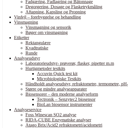
Fadgæring, Fadlagring og Bâtonnage
Degorgering, Dosage og Flasketrykmåling
Aftapning, Kapsling og Propning
Vinfejl – forebyggelse og behandling
Vinsmagning
Vinsmagning og sensorik
Bøger om vinsmagning
Etiketter
Rektangulære
Kvadtratiske
Runde
Analyseudstyr
Laboratorieudstyr- prøverør, flasker, pipetter m.m
Hurtigmetoder testkits
Accuvin Quick test kit
Microbiologiske Testkits
Håndholdt analyseudstyr, refraktometre, termometre, pH-
Større og mindre analyseapparater
Biosensorer – den moderne analyseform
Tectronik – Senzytec2 biosensor
BioLan biosensor instrumenter
Analyseservice
Foss Winescan SO2 analyse
RIDA-CUBE Enzymatiske analyser
Atago Brix/Acid2 refraktometri/acidometri