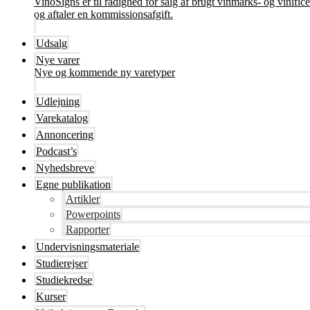
VinoSigns er til rådighed for salg af brugt vinmarks- og vinifi
og aftaler en kommissionsafgift.
Udsalg
Nye varer
Nye og kommende ny varetyper
Udlejning
Varekatalog
Annoncering
Podcast’s
Nyhedsbreve
Egne publikation
Artikler
Powerpoints
Rapporter
Undervisningsmateriale
Studierejser
Studiekredse
Kurser