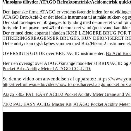
Vinosigns tilbyder ATAGO Refraktometrisk/Acidometrisk quickte
Den japanske firma ATAGO er verdens førende inden for udviklingen 
ATAGO Brix/Acid-2 er det ideelle instrument til at måle sukker- og syr
Der skal foretages en 50 ganges fortynding med deioniseret vand før 
fortynde 1 ml prøve med 49 ml deioniseret vand (postevand kan ikke
Der er med dette apparat i hånden IKKE LÆNGERE BRUG FOR TITRER
TITRERINGSREAGENSER BRUGES, KUN DEIONISERET R
Dette udstyr kan også købes sammen med Brix/Hikari-2 instrumentet, d
OVERSIGTS GUIDE over BRIC/ACID instrumenter:
Bx Acid Broc
Her r en oversigt over ATAGO’smange modeller af BRIX/ACID og 
Pocket Brix-Acidity Meter | ATAGO CO.,LTD.
Se denne video om anvendelsen af apparatet:
https://www.y
http://treefruit.wsu.edu/videos/how-to-postharvest-atago-pocket-brix-
Atago 7302 PAL-EASY ACID2 Pocket Acidity Meter Grape and Wine
7302 PAL-EASY ACID2 Master Kit, ATAGO Pocket Acidity Meter