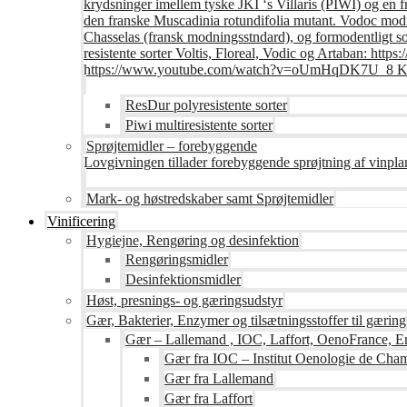
krydsninger imellem tyske JKI ‘s Villaris (PIWI) og en 
den franske Muscadinia rotundifolia mutant. Vodoc modne
Chasselas (fransk modningsstndard), og formodentligt s
resistente sorter Voltis, Floreal, Vodic og Artaban
https://www.youtube.com/watch?v=oUmHqDK7U_8 Krite
ResDur polyresistente sorter
Piwi multiresistente sorter
Sprøjtemidler – forebyggende
Lovgivningen tillader forebyggende sprøjtning af vinpla
Mark- og høstredskaber samt Sprøjtemidler
Vinificering
Hygiejne, Rengøring og desinfektion
Rengøringsmidler
Desinfektionsmidler
Høst, presnings- og gæringsudstyr
Gær, Bakterier, Enzymer og tilsætningsstoffer til gæring
Gær – Lallemand , IOC, Laffort, OenoFrance, Er
Gær fra IOC – Institut Oenologie de Ch
Gær fra Lallemand
Gær fra Laffort