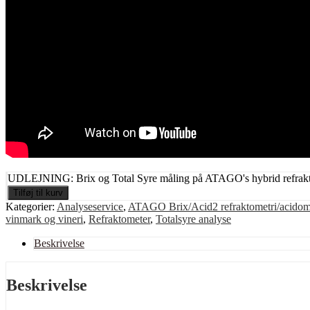
UDLEJNING: Brix og Total Syre måling på ATAGO's hybrid refrakt
Tilføj til kurv
Kategorier:
Analyseservice
,
ATAGO Brix/Acid2 refraktometri/acidome
vinmark og vineri
,
Refraktometer
,
Totalsyre analyse
Beskrivelse
Beskrivelse