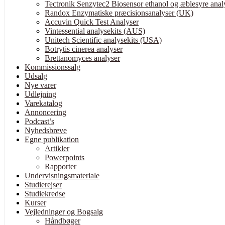
Tectronik Senzytec2 Biosensor ethanol og æblesyre anal
Randox Enzymatiske præcisionsanalyser (UK)
Accuvin Quick Test Analyser
Vintessential analysekits (AUS)
Unitech Scientific analysekits (USA)
Botrytis cinerea analyser
Brettanomyces analyser
Kommissionssalg
Udsalg
Nye varer
Udlejning
Varekatalog
Annoncering
Podcast’s
Nyhedsbreve
Egne publikation
Artikler
Powerpoints
Rapporter
Undervisningsmateriale
Studierejser
Studiekredse
Kurser
Vejledninger og Bogsalg
Håndbøger