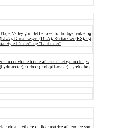
s Napa Valley grundet behovet for hurtige, enkle og
syre (LLA), D-mælkesyre (DLA), Restsukker (RS), og
tal Syre i “cider” og “hard cider”
er kan endvidere lettere aflæses en et gammeldags
ng (hydrometer), surhedsgrad (pH-meter), syreindhold
gældende analytikere og ikke matrice afhængige som