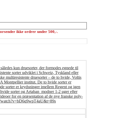
orsender ikke ordrer under 500,-.
 således kun druesorter, der formodes egnede til
istente sorter udviklet i Schweiz, Tyskland eller
ke multiresistente druesorter – de to hvide, Voltis
Montpellier institut. De to hvide sorter er
øde sorter er krydsninger imellem Regent og igen
o hvide sorter og Artaban modner 1-2 uger efter
deoer for en præsentation af de nye franske poly-
e.com/watch?v=bD6q9wpT4aU&t=89s