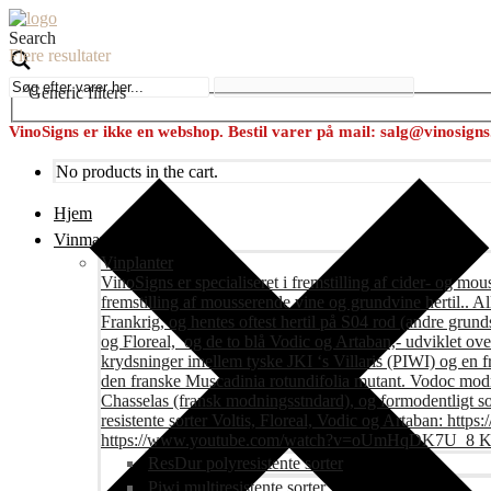
Search
Flere resultater
Generic filters
VinoSigns er ikke en webshop. Bestil varer på mail: salg@vinosign
No products in the cart.
Hjem
Vinmark
Vinplanter
VinoSigns er specialiseret i fremstilling af cider- og mo
fremstilling af mousserende vine og grundvine hertil.. All
Frankrig, og hentes oftest hertil på S04 rod (andre grunds
og Floreal, og de to blå Vodic og Artaban,- udviklet ov
krydsninger imellem tyske JKI ‘s Villaris (PIWI) og en 
den franske Muscadinia rotundifolia mutant. Vodoc modne
Chasselas (fransk modningsstndard), og formodentligt s
resistente sorter Voltis, Floreal, Vodic og Artaban
https://www.youtube.com/watch?v=oUmHqDK7U_8 Krite
ResDur polyresistente sorter
Piwi multiresistente sorter