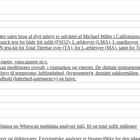
ter uden brug af dyrt udstyr er udviklet af Michael Miller i Califotnien
ndes quick test for både frit sulfit (FSO2), L-æblesyre (LMA), L-mælke
st-kit fot Total Titrebar syre (TA), for L-æblesyre (MA), samt for To
-metre, vinscannere m.v.
kan medbringes overalt, i vinmarken og vineriet. De digitale instrument
udstyr til temperatur, luftfugtighed, (hygrometer)r, densitet sukkermåli
dhold (bitterhed-astringency) og farve.
ignsa nu Winescan multidata analyser inkl, fri og total sulfir målinger
øver og drikkevarer. Enzymatiske analyser er biospecifikke for den på