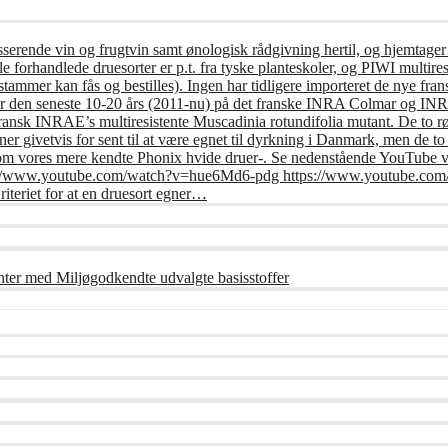
usserende vin og frugtvin samt ønologisk rådgivning hertil, og hjemtager
e forhandlede druesorter er p.t. fra tyske planteskoler, og PIWI multires
tammer kan fås og bestilles). Ingen har tidligere importeret de nye frans
er den seneste 10-20 års (2011-nu) på det franske INRA Colmar og INRA 
fransk INRAE’s multiresistente Muscadinia rotundifolia mutant. De to r
r givetvis for sent til at være egnet til dyrkning i Danmark, men de t
om vores mere kendte Phonix hvide druer-. Se nedenstående YouTube vi
: https://www.youtube.com/watch?v=hue6Md6-pdg https://www.youtub
riet for at en druesort egner…
nter med Miljøgodkendte udvalgte basisstoffer