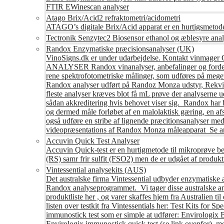
FTIR EWinescan analyser
Atago Brix/Acid2 refraktometri/acidometri
ATAGO’s digitale Brix/Acid apparat er en hurtigsmetod
Tectronik Senzytec2 Biosensor ethanol og æblesyre anal
Randox Enzymatiske præcisionsanalyser (UK)
VinoSigns.dk er under udarbejdelse. Kontakt vinmager 
ANALYSER Randox vinanalyser, anbefalinger og fordele R
rene spektrofotometriske målinger, som udføres på mege
Randox analyser udført på Randoz Monza udstyr, Rekvire
fleste analyser kræves blot få mL prøve der analyserne 
sådan akkreditering hvis behovet viser sig. Randox har b
og dermed måle forløbet af en malolaktisk gæring, en af
også udføre en stribe af lignende præcitionsanalyser med 
videopræsentations af Randox Monza måleapparat Se an
Accuvin Quick Test Analyser
Accuvin Quick-test er en hurtigmetode til mikroprøve be
(RS) samr frir sulfit (FSO2) men de er udgået af produkt
Vintessential analysekits (AUS)
Det australske firma Vintessential udbyder enzymatiske ana
Randox analyseprogrammet. Vi tager disse australske ana
produktliste her , og varer skaffes hjem fra Australie
listen over testkit fra Vintessentials her: Test Kits for 
immunostick test som er simple at udfører: Envirologix
Envirologix immunostick quick test (se link ovenfor), 