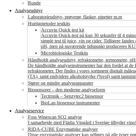
Runde
Analyseudstyr
Laboratorieudstyr- prøverør, flasker, pipetter m.m
Hurtigmetoder testkits
Accuvin Quick test kit
Accuvin Quick-test på kun 30 sekunfer til 4 minut
simple test til juice, vin og cider. Tidligere fa
pH, men på nuværende tidspunkt produceres KUN te
Microbiologiske Testkits
Håndholdt analyseudstyr, refraktometre, termometre, pH
De håndholdte analyseinstrumenter har den fordel at de 
refraktometer. Der findes i vores sortiment digitalt måle
(TA), samt endvidere alkoholstyrke (%vol) samt tanninin
Større og mindre analyseapparater
Biosensorer – den moderne analyseform
Tectronik – Senzytec2 biosensor
BioLan biosensor instrumenter
Analyseservice
Foss Winescan SO2 analyse
I samarbejde med Flädia Vingård i Sverige tilbyder vinoS
RIDA-CUBE Enzymatiske analyser
Disse enzymatiske analyser kan udføres på alle typer pr