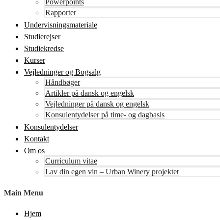
Powerpoints
Rapporter
Undervisningsmateriale
Studierejser
Studiekredse
Kurser
Vejledninger og Bogsalg
Håndbøger
Artikler på dansk og engelsk
Vejledninger på dansk og engelsk
Konsulentydelser på time- og dagbasis
Konsulentydelser
Kontakt
Om os
Curriculum vitae
Lav din egen vin – Urban Winery projektet
Main Menu
Hjem