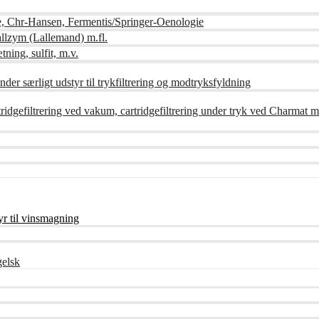
e, Chr-Hansen, Fermentis/Springer-Oenologie
lzym (Lallemand) m.fl.
tning, sulfit, m.v.
der særligt udstyr til trykfiltrering og modtryksfyldning
artridgefiltrering ved vakum, cartridgefiltrering under tryk ved Charmat m
r til vinsmagning
gelsk