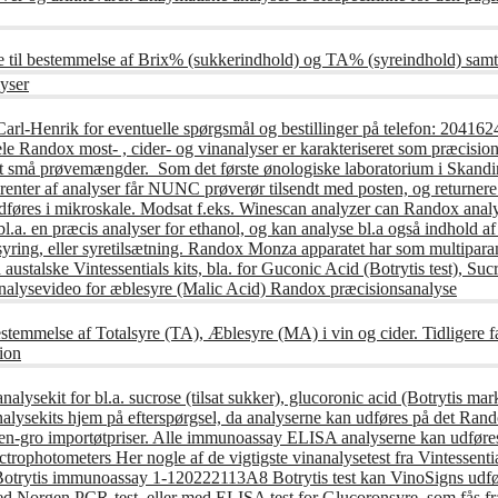
e til bestemmelse af Brix% (sukkerindhold) og TA% (syreindhold) samt
yser
Carl-Henrik for eventuelle spørgsmål og bestillinger på telefon: 20
andox most- , cider- og vinanalyser er karakteriseret som præcisions
t små prøvemængder. Som det første ønologiske laboratorium i Skandin
nter af analyser får NUNC prøverør tilsendt med posten, og returnere 
udføres i mikroskale. Modsat f.eks. Winescan analyzer can Randox anal
l.a. en præcis analyser for ethanol, og kan analyse bl.a også indhold af
syring, eller syretilsætning. Randox Monza apparatet har som multipar
austalske Vintessentials kits, bla. for Guconic Acid (Botrytis test), S
alysevideo for æblesyre (Malic Acid) Randox præcisionsanalyse
stemmelse af Totalsyre (TA), Æblesyre (MA) i vin og cider. Tidligere 
ion
lysekit for bl.a. sucrose (tilsat sukker), glucoronic acid (Botrytis mark
lysekits hjem på efterspørgsel, da analyserne kan udføres på det Rando
n til en-gro importøtpriser. Alle immunoassay ELISA analyserne kan ud
Spectrophotometers Her nogle af de vigtigste vinanalysetest fra Vintessen
 Botrytis immunoassay 1-120222113A8 Botrytis test kan VinoSigns udfør
med Norgen PCR-test, eller med ELISA test for Glucoronsyre, som fås fr