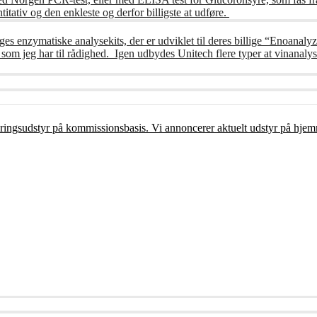
itativ og den enkleste og derfor billigste at udføre.
ges enzymatiske analysekits, der er udviklet til deres billige “Enoanalyz
m jeg har til rådighed. Igen udbydes Unitech flere typer at vinanalys
ceringsudstyr på kommissionsbasis. Vi annoncerer aktuelt udstyr på hjem