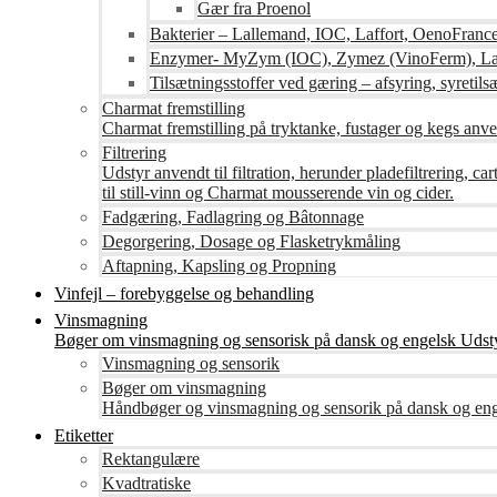
Gær fra Proenol
Bakterier – Lallemand, IOC, Laffort, OenoFranc
Enzymer- MyZym (IOC), Zymez (VinoFerm), Lal
Tilsætningsstoffer ved gæring – afsyring, syretilsæ
Charmat fremstilling
Charmat fremstilling på tryktanke, fustager og kegs anven
Filtrering
Udstyr anvendt til filtration, herunder pladefiltrering, c
til still-vinn og Charmat mousserende vin og cider.
Fadgæring, Fadlagring og Bâtonnage
Degorgering, Dosage og Flasketrykmåling
Aftapning, Kapsling og Propning
Vinfejl – forebyggelse og behandling
Vinsmagning
Bøger om vinsmagning og sensorisk på dansk og engelsk Udsty
Vinsmagning og sensorik
Bøger om vinsmagning
Håndbøger og vinsmagning og sensorik på dansk og en
Etiketter
Rektangulære
Kvadtratiske