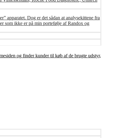
er” apparatet. Dog er det sådan at analysekittene fra
er som ikke er på min portefølje af Randox og
mesiden og finder kunder til køb af de brugte udstyr,