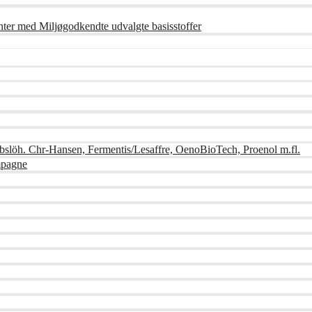
nter med Miljøgodkendte udvalgte basisstoffer
bslöh. Chr-Hansen, Fermentis/Lesaffre, OenoBioTech, Proenol m.fl.
mpagne