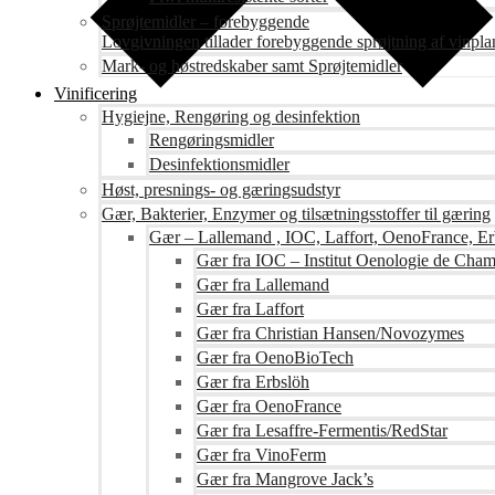
Sprøjtemidler – forebyggende
Lovgivningen tillader forebyggende sprøjtning af vinpla
Mark- og høstredskaber samt Sprøjtemidler
Vinificering
Hygiejne, Rengøring og desinfektion
Rengøringsmidler
Desinfektionsmidler
Høst, presnings- og gæringsudstyr
Gær, Bakterier, Enzymer og tilsætningsstoffer til gæring
Gær – Lallemand , IOC, Laffort, OenoFrance, Er
Gær fra IOC – Institut Oenologie de Cha
Gær fra Lallemand
Gær fra Laffort
Gær fra Christian Hansen/Novozymes
Gær fra OenoBioTech
Gær fra Erbslöh
Gær fra OenoFrance
Gær fra Lesaffre-Fermentis/RedStar
Gær fra VinoFerm
Gær fra Mangrove Jack’s