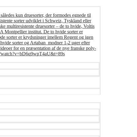
 således kun druesorter, der formodes egnede til
istente sorter udviklet i Schweiz, Tyskland eller
ke multiresistente druesorter – de to hvide, Voltis
Montpellier institut. De to hvide sorter er
øde sorter er krydsninger imellem Regent og igen
o hvide sorter og Artaban modner 1-2 uger efter
deoer for en præsentation af de nye franske poly-
e.com/watch?v=bD6q9wpT4aU&t=89s