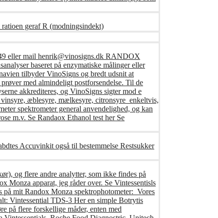
 ratioen geraf R (modningsindekt)
416249 eller mail henrik@vinosigns.dk RANDOX
analyser baseret på enzymatiske målinger eller
avien tilbyder VinoSigns og bredt udsnit at
prøver med almindeligt postforsendelse. Til de
yserne akkrediteres, og VinoSigns sigter mod e
 vinsyre, æblesyre, mælkesyre, citronsyre enkeltvis,
ameter spektrometer general anvendelighed, og kan
ucrose m.v. Se Randaox Ethanol test her Se
fabdtes Accuvinkit også til bestemmelse Restsukker
ør), og flere andre analytter, som ikke findes på
x Monza apparat, jeg råder over. Se Vintessentisls
føres på mit Randox Monza spektrophotometer: Vores
tialt: Vintessential TDS-3 Her en simple Botrytis
e på flere forskellige måder, enten med
a Vintessentials, Roche Food Diagnostric, Unitech