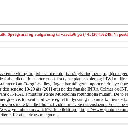
s.dk. Spørgsmål og rådgivning til varekøb på (+45)20416249. Vi postf
usserende vin og frugtvin samt ønologisk rådgivning hertil, og hjemtager
e forhandlede druesorter er p.t. fra tyske planteskoler, og PIWI multires
tammer kan fås og bestilles). Ingen har tidligere importeret de nye frans
er den seneste 10-20 års (2011-nu) på det franske INRA Colmar og INRA 
fransk INRAE’s multiresistente Muscadinia rotundifolia mutant. De to r
r givetvis for sent til at være egnet til dyrkning i Danmark, men de t
om vores mere kendte Phonix hvide druer-. Se nedenstående YouTube vi
: https://www.youtube.com/watch?v=hue6Md6-pdg https://www.youtub
riet for at en druesort egner…