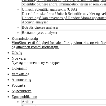
Scientific og flere andre. Immunostick testen er semikvant
Unitech Scientific analysekits (USA)
Det californiske firma Unitech Scientific udvikler og sæl
Unitech også kan anvendes på Randoz Monza apparatet so
Accuvin analyser.
Botrytis cinerea analyser
Brettanomyces analyser
Kommissionssalg
VinoSigns er til rådighed for salg af brugt vinmarks- og vinifi
og aftaler en kommissionsafgift.
Udsalg
Nye varer
Nye og kommende ny varetyper
Udlejning
Varekatalog
Annoncering
Podcast’s
Nyhedsbreve
Egne publikation
Artikler