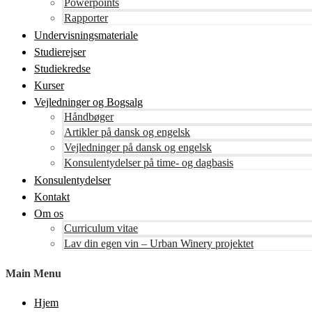
Powerpoints
Rapporter
Undervisningsmateriale
Studierejser
Studiekredse
Kurser
Vejledninger og Bogsalg
Håndbøger
Artikler på dansk og engelsk
Vejledninger på dansk og engelsk
Konsulentydelser på time- og dagbasis
Konsulentydelser
Kontakt
Om os
Curriculum vitae
Lav din egen vin – Urban Winery projektet
Main Menu
Hjem