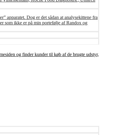
er” apparatet. Dog er det sådan at analysekittene fra
er som ikke er på min portefølje af Randox og
mesiden og finder kunder til køb af de brugte udstyr,