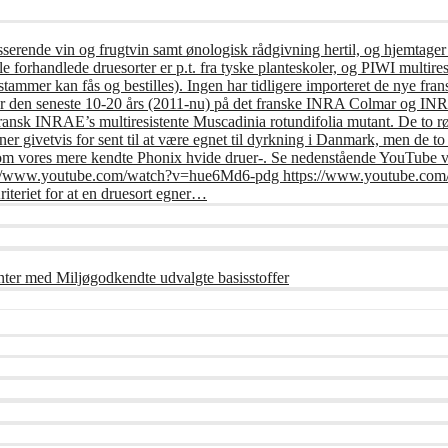
usserende vin og frugtvin samt ønologisk rådgivning hertil, og hjemtager
e forhandlede druesorter er p.t. fra tyske planteskoler, og PIWI multires
tammer kan fås og bestilles). Ingen har tidligere importeret de nye frans
er den seneste 10-20 års (2011-nu) på det franske INRA Colmar og INRA 
fransk INRAE’s multiresistente Muscadinia rotundifolia mutant. De to r
r givetvis for sent til at være egnet til dyrkning i Danmark, men de t
om vores mere kendte Phonix hvide druer-. Se nedenstående YouTube vi
: https://www.youtube.com/watch?v=hue6Md6-pdg https://www.youtub
riet for at en druesort egner…
nter med Miljøgodkendte udvalgte basisstoffer