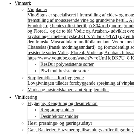
Vinmark
Vinplanter
VinoSigns er specialiseret i fremstilling af cider- og mo
fremstilling af mousserende vine og grundvine hertil.. All
Frankrig, og hentes oftest hertil på S04 rod (andre grunds
og Floreal, og de to blå Vodic og Artaban,- udviklet ov
krydsninger imellem tyske JKI ‘s Villaris (PIWI) og en 
den franske Muscadinia rotundifolia mutant. Vodoc modne
Chasselas (fransk modningsstndard), og formodentligt s
resistente sorter Voltis, Floreal, Vodic og Artaban
https://www.youtube.com/watch?v=oUmHqDK7U_8 Krite
ResDur polyresistente sorter
Piwi multiresistente sorter
Sprøjtemidler – forebyggende
Lovgivningen tillader forebyggende sprøjtning af vinpla
Mark- og høstredskaber samt Sprøjtemidler
Vinificering
Hygiejne, Rengøring og desinfektion
Rengøringsmidler
Desinfektionsmidler
Høst, presnings- og gæringsudstyr
Gær, Bakterier, Enzymer og tilsætningsstoffer til gæring