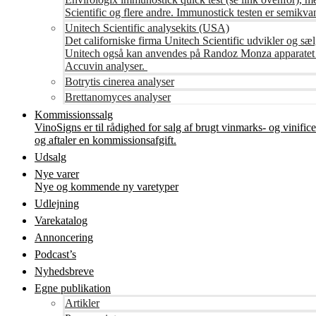
Scientific og flere andre. Immunostick testen er semikvant
Unitech Scientific analysekits (USA)
Det californiske firma Unitech Scientific udvikler og sæl
Unitech også kan anvendes på Randoz Monza apparatet so
Accuvin analyser.
Botrytis cinerea analyser
Brettanomyces analyser
Kommissionssalg
VinoSigns er til rådighed for salg af brugt vinmarks- og vinifi
og aftaler en kommissionsafgift.
Udsalg
Nye varer
Nye og kommende ny varetyper
Udlejning
Varekatalog
Annoncering
Podcast’s
Nyhedsbreve
Egne publikation
Artikler