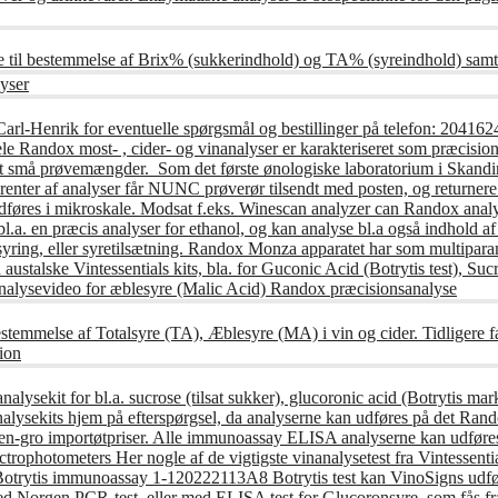
e til bestemmelse af Brix% (sukkerindhold) og TA% (syreindhold) samt
yser
Carl-Henrik for eventuelle spørgsmål og bestillinger på telefon: 20
andox most- , cider- og vinanalyser er karakteriseret som præcisions
t små prøvemængder. Som det første ønologiske laboratorium i Skandin
nter af analyser får NUNC prøverør tilsendt med posten, og returnere 
udføres i mikroskale. Modsat f.eks. Winescan analyzer can Randox anal
l.a. en præcis analyser for ethanol, og kan analyse bl.a også indhold af
syring, eller syretilsætning. Randox Monza apparatet har som multipar
austalske Vintessentials kits, bla. for Guconic Acid (Botrytis test), S
alysevideo for æblesyre (Malic Acid) Randox præcisionsanalyse
stemmelse af Totalsyre (TA), Æblesyre (MA) i vin og cider. Tidligere 
ion
lysekit for bl.a. sucrose (tilsat sukker), glucoronic acid (Botrytis mark
lysekits hjem på efterspørgsel, da analyserne kan udføres på det Rando
n til en-gro importøtpriser. Alle immunoassay ELISA analyserne kan ud
Spectrophotometers Her nogle af de vigtigste vinanalysetest fra Vintessen
 Botrytis immunoassay 1-120222113A8 Botrytis test kan VinoSigns udfør
med Norgen PCR-test, eller med ELISA test for Glucoronsyre, som fås fr