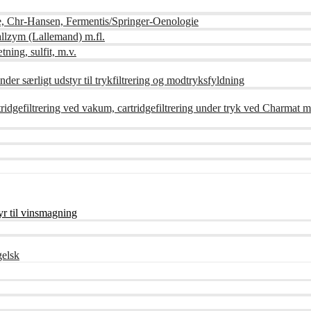
e, Chr-Hansen, Fermentis/Springer-Oenologie
lzym (Lallemand) m.fl.
tning, sulfit, m.v.
der særligt udstyr til trykfiltrering og modtryksfyldning
artridgefiltrering ved vakum, cartridgefiltrering under tryk ved Charmat m
r til vinsmagning
gelsk