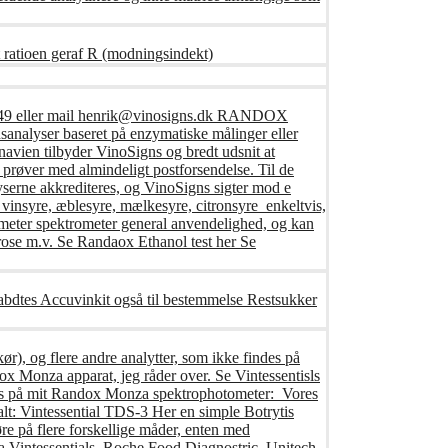
 ratioen geraf R (modningsindekt)
416249 eller mail henrik@vinosigns.dk RANDOX
analyser baseret på enzymatiske målinger eller
avien tilbyder VinoSigns og bredt udsnit at
prøver med almindeligt postforsendelse. Til de
yserne akkrediteres, og VinoSigns sigter mod e
 vinsyre, æblesyre, mælkesyre, citronsyre enkeltvis,
ameter spektrometer general anvendelighed, og kan
ucrose m.v. Se Randaox Ethanol test her Se
fabdtes Accuvinkit også til bestemmelse Restsukker
ør), og flere andre analytter, som ikke findes på
x Monza apparat, jeg råder over. Se Vintessentisls
føres på mit Randox Monza spektrophotometer: Vores
tialt: Vintessential TDS-3 Her en simple Botrytis
e på flere forskellige måder, enten med
a Vintessentials, Roche Food Diagnostric, Unitech