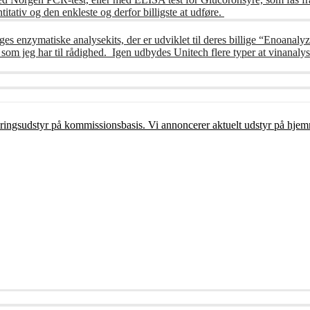
itativ og den enkleste og derfor billigste at udføre.
ges enzymatiske analysekits, der er udviklet til deres billige “Enoanalyz
m jeg har til rådighed. Igen udbydes Unitech flere typer at vinanalys
ceringsudstyr på kommissionsbasis. Vi annoncerer aktuelt udstyr på hjem