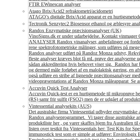
FTIR EWinescan analyser
Atago Brix/Acid2 refraktometri/acidometri
ATAGO’s digitale Brix/Acid apparat er en hurtigsmetod
Tectronik Senzytec2 Biosensor ethanol og æblesyre anal
Randox Enzymatiske præcisionsanalyser (UK)
VinoSigns.dk er under udarbejdelse. Kontakt vinmager 
ANALYSER Randox vinanalyser, anbefalinger og fordele R
rene spektrofotometriske målinger, som udføres på mege
Randox analyser udført på Randoz Monza udstyr, Rekvire
fleste analyser kræves blot få mL prøve der analyserne 
sådan akkreditering hvis behovet viser sig. Randox har b
og dermed måle forløbet af en malolaktisk gæring, en af
også udføre en stribe af lignende præcitionsanalyser med 
videopræsentations af Randox Monza måleapparat Se an
Accuvin Quick Test Analyser
Accuvin Quick-test er en hurtigmetode til mikroprøve be
(RS) samr frir sulfit (FSO2) men de er udgået af produkt
Vintessential analysekits (AUS)
Det australske firma Vintessential udbyder enzymatiske ana
Randox analyseprogrammet. Vi tager disse australske ana
produktliste her , og varer skaffes hjem fra Australie
listen over testkit fra Vintessentials her: Test Kits for 
immunostick test som er simple at udfører: Envirologix
Envirologix immunostick quick test (se link ovenfor), 