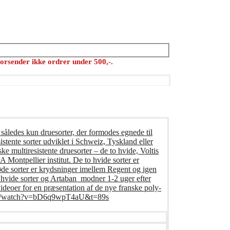
orsender ikke ordrer under 500,-.
 således kun druesorter, der formodes egnede til
istente sorter udviklet i Schweiz, Tyskland eller
ke multiresistente druesorter – de to hvide, Voltis
Montpellier institut. De to hvide sorter er
øde sorter er krydsninger imellem Regent og igen
o hvide sorter og Artaban modner 1-2 uger efter
deoer for en præsentation af de nye franske poly-
e.com/watch?v=bD6q9wpT4aU&t=89s