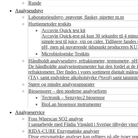
Runde
Analyseudstyr
Laboratorieudstyr- prøverør, flasker, pipetter m.m
Hurtigmetoder testkits
Accuvin Quick test kit
Accuvin Quick-test på kun 30 sekunfer til 4 minut
simple test til juice, vin og cider. Tidligere fa
pH, men på nuværende tidspunkt produceres KUN te
Microbiologiske Testkits
Håndholdt analyseudstyr, refraktometre, termometre, pH
De håndholdte analyseinstrumenter har den fordel at de 
refraktometer. Der findes i vores sortiment digitalt måle
(TA), samt endvidere alkoholstyrke (%vol) samt tanninin
Større og mindre analyseapparater
Biosensorer – den moderne analyseform
Tectronik – Senzytec2 biosensor
BioLan biosensor instrumenter
Analyseservice
Foss Winescan SO2 analyse
I samarbejde med Flädia Vingård i Sverige tilbyder vinoS
RIDA-CUBE Enzymatiske analyser
Disse enzymatiske analyser kan udføres på alle typer pr