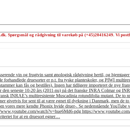
s.dk. Spørgsmål og rådgivning til varekøb på (+45)20416249. Vi postf
usserende vin og frugtvin samt ønologisk rådgivning hertil, og hjemtager
e forhandlede druesorter er p.t. fra tyske planteskoler, og PIWI multires
tammer kan fås og bestilles). Ingen har tidligere importeret de nye frans
er den seneste 10-20 års (2011-nu) på det franske INRA Colmar og INRA 
fransk INRAE’s multiresistente Muscadinia rotundifolia mutant. De to r
r givetvis for sent til at være egnet til dyrkning i Danmark, men de t
om vores mere kendte Phonix hvide druer-. Se nedenstående YouTube vi
: https://www.youtube.com/watch?v=hue6Md6-pdg https://www.youtub
riet for at en druesort egner…