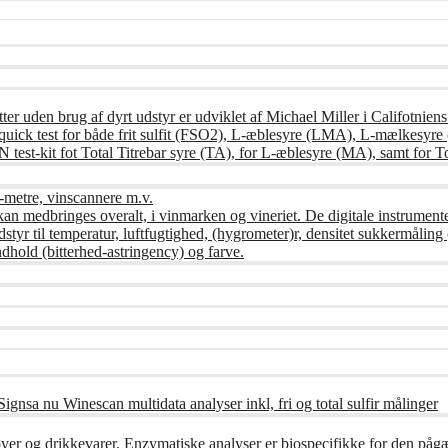
ter uden brug af dyrt udstyr er udviklet af Michael Miller i Califotnien
ndes quick test for både frit sulfit (FSO2), L-æblesyre (LMA), L-mælke
st-kit fot Total Titrebar syre (TA), for L-æblesyre (MA), samt for To
-metre, vinscannere m.v.
kan medbringes overalt, i vinmarken og vineriet. De digitale instrument
udstyr til temperatur, luftfugtighed, (hygrometer)r, densitet sukkermåli
dhold (bitterhed-astringency) og farve.
ignsa nu Winescan multidata analyser inkl, fri og total sulfir målinger
øver og drikkevarer. Enzymatiske analyser er biospecifikke for den på