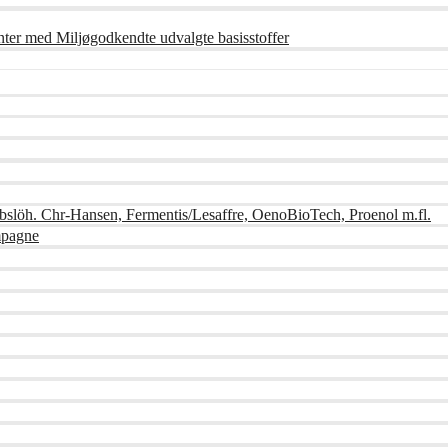
nter med Miljøgodkendte udvalgte basisstoffer
bslöh. Chr-Hansen, Fermentis/Lesaffre, OenoBioTech, Proenol m.fl.
mpagne