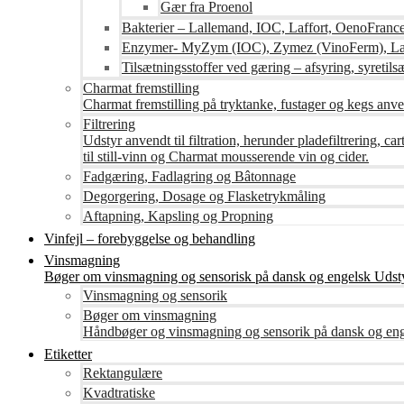
Gær fra Proenol
Bakterier – Lallemand, IOC, Laffort, OenoFranc
Enzymer- MyZym (IOC), Zymez (VinoFerm), Lal
Tilsætningsstoffer ved gæring – afsyring, syretilsæ
Charmat fremstilling
Charmat fremstilling på tryktanke, fustager og kegs anven
Filtrering
Udstyr anvendt til filtration, herunder pladefiltrering, c
til still-vinn og Charmat mousserende vin og cider.
Fadgæring, Fadlagring og Bâtonnage
Degorgering, Dosage og Flasketrykmåling
Aftapning, Kapsling og Propning
Vinfejl – forebyggelse og behandling
Vinsmagning
Bøger om vinsmagning og sensorisk på dansk og engelsk Udsty
Vinsmagning og sensorik
Bøger om vinsmagning
Håndbøger og vinsmagning og sensorik på dansk og en
Etiketter
Rektangulære
Kvadtratiske