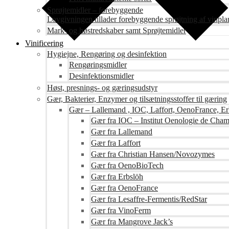
Sprøjtemidler – forebyggende
Lovgivningen tillader forebyggende sprøjtning af vinpla
Mark- og høstredskaber samt Sprøjtemidler
Vinificering
Hygiejne, Rengøring og desinfektion
Rengøringsmidler
Desinfektionsmidler
Høst, presnings- og gæringsudstyr
Gær, Bakterier, Enzymer og tilsætningsstoffer til gæring
Gær – Lallemand , IOC, Laffort, OenoFrance, Er
Gær fra IOC – Institut Oenologie de Cha
Gær fra Lallemand
Gær fra Laffort
Gær fra Christian Hansen/Novozymes
Gær fra OenoBioTech
Gær fra Erbslöh
Gær fra OenoFrance
Gær fra Lesaffre-Fermentis/RedStar
Gær fra VinoFerm
Gær fra Mangrove Jack’s