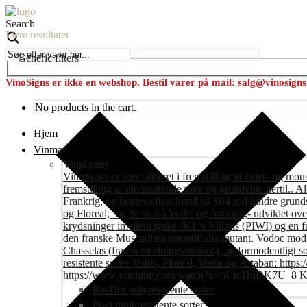
Search
Flere resultater
Generic filters
VinoSigns er ikke en webshop. Bestil varer på mail: salg@vinosign
No products in the cart.
Hjem
Vinmark
Vinplanter
VinoSigns er specialiseret i fremstilling af cider- og mo
fremstilling af mousserende vine og grundvine hertil.. All
Frankrig, og hentes oftest hertil på S04 rod (andre grunds
og Floreal, og de to blå Vodic og Artaban,- udviklet ov
krydsninger imellem tyske JKI ‘s Villaris (PIWI) og en 
den franske Muscadinia rotundifolia mutant. Vodoc modne
Chasselas (fransk modningsstndard), og formodentligt s
resistente sorter Voltis, Floreal, Vodic og Artaban
https://www.youtube.com/watch?v=oUmHqDK7U_8 Krite
ResDur polyresistente sorter
Piwi multiresistente sorter