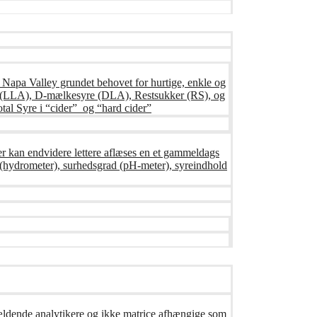
s Napa Valley grundet behovet for hurtige, enkle og
syre (LLA), D-mælkesyre (DLA), Restsukker (RS), og
tal Syre i “cider” og “hard cider”
er kan endvidere lettere aflæses en et gammeldags
ng (hydrometer), surhedsgrad (pH-meter), syreindhold
gældende analytikere og ikke matrice afhængige som