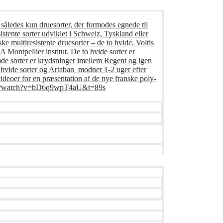
 således kun druesorter, der formodes egnede til
istente sorter udviklet i Schweiz, Tyskland eller
ke multiresistente druesorter – de to hvide, Voltis
Montpellier institut. De to hvide sorter er
øde sorter er krydsninger imellem Regent og igen
o hvide sorter og Artaban modner 1-2 uger efter
deoer for en præsentation af de nye franske poly-
e.com/watch?v=bD6q9wpT4aU&t=89s