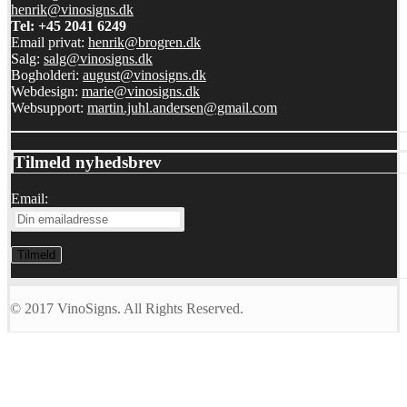
henrik@vinosigns.dk
Tel: +45 2041 6249
Email privat:
henrik@brogren.dk
Salg:
salg@vinosigns.dk
Bogholderi:
august@vinosigns.dk
Webdesign:
marie@vinosigns.dk
Websupport:
martin.juhl.andersen@gmail.com
Tilmeld nyhedsbrev
Email:
© 2017 VinoSigns. All Rights Reserved.