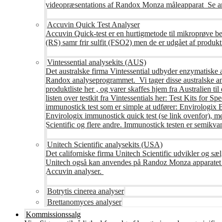
videopræsentations af Randox Monza måleapparat Se an
Accuvin Quick Test Analyser
Accuvin Quick-test er en hurtigmetode til mikroprøve be
(RS) samr frir sulfit (FSO2) men de er udgået af produkt
Vintessential analysekits (AUS)
Det australske firma Vintessential udbyder enzymatiske ana
Randox analyseprogrammet. Vi tager disse australske ana
produktliste her , og varer skaffes hjem fra Australie
listen over testkit fra Vintessentials her: Test Kits for 
immunostick test som er simple at udfører: Envirologix
Envirologix immunostick quick test (se link ovenfor), 
Scientific og flere andre. Immunostick testen er semikvant
Unitech Scientific analysekits (USA)
Det californiske firma Unitech Scientific udvikler og sæl
Unitech også kan anvendes på Randoz Monza apparatet so
Accuvin analyser.
Botrytis cinerea analyser
Brettanomyces analyser
Kommissionssalg