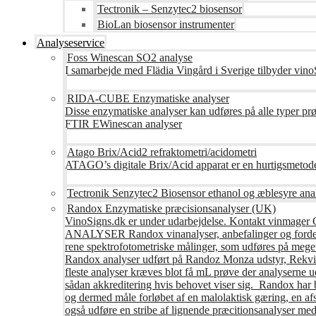
Tectronik – Senzytec2 biosensor
BioLan biosensor instrumenter
Analyseservice
Foss Winescan SO2 analyse
I samarbejde med Flädia Vingård i Sverige tilbyder vinoS
RIDA-CUBE Enzymatiske analyser
Disse enzymatiske analyser kan udføres på alle typer pr
FTIR EWinescan analyser
Atago Brix/Acid2 refraktometri/acidometri
ATAGO’s digitale Brix/Acid apparat er en hurtigsmetod
Tectronik Senzytec2 Biosensor ethanol og æblesyre ana
Randox Enzymatiske præcisionsanalyser (UK)
VinoSigns.dk er under udarbejdelse. Kontakt vinmager 
ANALYSER Randox vinanalyser, anbefalinger og fordele R
rene spektrofotometriske målinger, som udføres på mege
Randox analyser udført på Randoz Monza udstyr, Rekvire
fleste analyser kræves blot få mL prøve der analyserne 
sådan akkreditering hvis behovet viser sig. Randox har b
og dermed måle forløbet af en malolaktisk gæring, en af
også udføre en stribe af lignende præcitionsanalyser med 