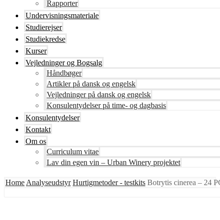
Rapporter
Undervisningsmateriale
Studierejser
Studiekredse
Kurser
Vejledninger og Bogsalg
Håndbøger
Artikler på dansk og engelsk
Vejledninger på dansk og engelsk
Konsulentydelser på time- og dagbasis
Konsulentydelser
Kontakt
Om os
Curriculum vitae
Lav din egen vin – Urban Winery projektet
Home
Analyseudstyr
Hurtigmetoder - testkits
Botrytis cinerea – 24 