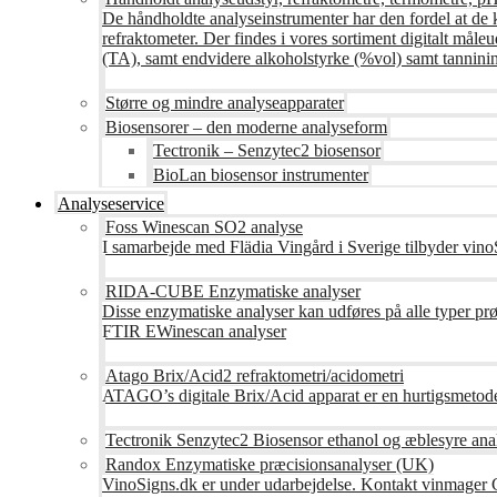
De håndholdte analyseinstrumenter har den fordel at de 
refraktometer. Der findes i vores sortiment digitalt måle
(TA), samt endvidere alkoholstyrke (%vol) samt tanninin
Større og mindre analyseapparater
Biosensorer – den moderne analyseform
Tectronik – Senzytec2 biosensor
BioLan biosensor instrumenter
Analyseservice
Foss Winescan SO2 analyse
I samarbejde med Flädia Vingård i Sverige tilbyder vinoS
RIDA-CUBE Enzymatiske analyser
Disse enzymatiske analyser kan udføres på alle typer pr
FTIR EWinescan analyser
Atago Brix/Acid2 refraktometri/acidometri
ATAGO’s digitale Brix/Acid apparat er en hurtigsmetod
Tectronik Senzytec2 Biosensor ethanol og æblesyre ana
Randox Enzymatiske præcisionsanalyser (UK)
VinoSigns.dk er under udarbejdelse. Kontakt vinmager 