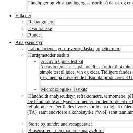
Håndbøger og vinsmagning og sensorik på dansk og en
Etiketter
Rektangulære
Kvadtratiske
Runde
Analyseudstyr
Laboratorieudstyr- prøverør, flasker, pipetter m.m
Hurtigmetoder testkits
Accuvin Quick test kit
Accuvin Quick-test på kun 30 sekunfer til 4 minut
simple test til juice, vin og cider. Tidligere fa
pH, men på nuværende tidspunkt produceres KUN te
Microbiologiske Testkits
Håndholdt analyseudstyr, refraktometre, termometre, pH
De håndholdte analyseinstrumenter har den fordel at de 
refraktometer. Der findes i vores sortiment digitalt måle
(TA), samt endvidere alkoholstyrke (%vol) samt tanninin
Større og mindre analyseapparater
Biosensorer – den moderne analyseform