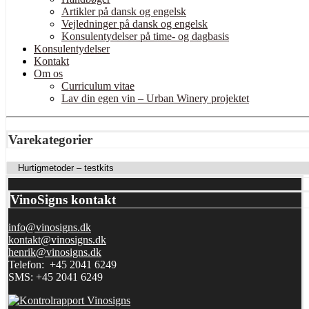
Artikler på dansk og engelsk
Vejledninger på dansk og engelsk
Konsulentydelser på time- og dagbasis
Konsulentydelser
Kontakt
Om os
Curriculum vitae
Lav din egen vin – Urban Winery projektet
Varekategorier
VinoSigns kontakt
info@vinosigns.dk
kontakt@vinosigns.dk
henrik@vinosigns.dk
Telefon: +45 2041 6249
SMS: +45 2041 6249