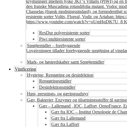
krydsninger imellem tyske JKI ‘s Villaris (PIWI) og en 
den franske Muscadinia rotundifolia mutant. Vodoc modne
Chasselas (fransk modningsstndard), og formodentligt s
resistente sorter Voltis, Floreal, Vodic og Artaban
https://www.youtube.com/watch?v=oUmHqDK7U_8 Krite
ResDur polyresistente sorter
Piwi multiresistente sorter
Sprøjtemidler – forebyggende
Lovgivningen tillader forebyggende sprøjtning af vinpla
Mark- og høstredskaber samt Sprøjtemidler
Vinificering
Hygiejne, Rengøring og desinfektion
Rengøringsmidler
Desinfektionsmidler
Høst, presnings- og gæringsudstyr
Gær, Bakterier, Enzymer og tilsætningsstoffer til gæring
Gær – Lallemand , IOC, Laffort, OenoFrance, Er
Gær fra IOC – Institut Oenologie de Ch
Gær fra Lallemand
Gær fra Laffort