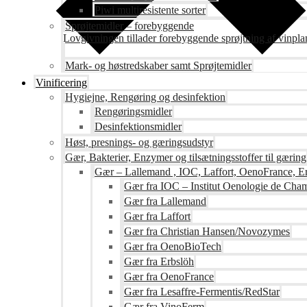
Piwi multiresistente sorter
Sprøjtemidler – forebyggende
Lovgivningen tillader forebyggende sprøjtning af vinpla
Mark- og høstredskaber samt Sprøjtemidler
Vinificering
Hygiejne, Rengøring og desinfektion
Rengøringsmidler
Desinfektionsmidler
Høst, presnings- og gæringsudstyr
Gær, Bakterier, Enzymer og tilsætningsstoffer til gæring
Gær – Lallemand , IOC, Laffort, OenoFrance, Er
Gær fra IOC – Institut Oenologie de Ch
Gær fra Lallemand
Gær fra Laffort
Gær fra Christian Hansen/Novozymes
Gær fra OenoBioTech
Gær fra Erbslöh
Gær fra OenoFrance
Gær fra Lesaffre-Fermentis/RedStar
Gær fra VinoFerm