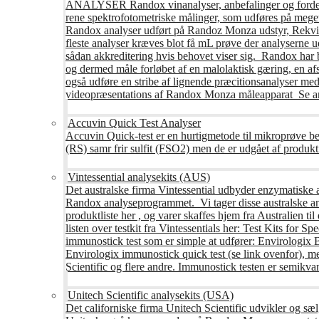
ANALYSER Randox vinanalyser, anbefalinger og fordele R
rene spektrofotometriske målinger, som udføres på mege
Randox analyser udført på Randoz Monza udstyr, Rekvire
fleste analyser kræves blot få mL prøve der analyserne 
sådan akkreditering hvis behovet viser sig. Randox har b
og dermed måle forløbet af en malolaktisk gæring, en af
også udføre en stribe af lignende præcitionsanalyser med 
videopræsentations af Randox Monza måleapparat Se an
Accuvin Quick Test Analyser
Accuvin Quick-test er en hurtigmetode til mikroprøve be
(RS) samr frir sulfit (FSO2) men de er udgået af produkt
Vintessential analysekits (AUS)
Det australske firma Vintessential udbyder enzymatiske ana
Randox analyseprogrammet. Vi tager disse australske ana
produktliste her , og varer skaffes hjem fra Australie
listen over testkit fra Vintessentials her: Test Kits for 
immunostick test som er simple at udfører: Envirologix
Envirologix immunostick quick test (se link ovenfor), 
Scientific og flere andre. Immunostick testen er semikvant
Unitech Scientific analysekits (USA)
Det californiske firma Unitech Scientific udvikler og sæl