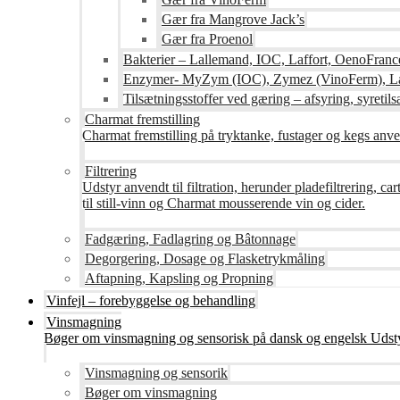
Gær fra Mangrove Jack’s
Gær fra Proenol
Bakterier – Lallemand, IOC, Laffort, OenoFranc
Enzymer- MyZym (IOC), Zymez (VinoFerm), Lal
Tilsætningsstoffer ved gæring – afsyring, syretilsæ
Charmat fremstilling
Charmat fremstilling på tryktanke, fustager og kegs anven
Filtrering
Udstyr anvendt til filtration, herunder pladefiltrering, c
til still-vinn og Charmat mousserende vin og cider.
Fadgæring, Fadlagring og Bâtonnage
Degorgering, Dosage og Flasketrykmåling
Aftapning, Kapsling og Propning
Vinfejl – forebyggelse og behandling
Vinsmagning
Bøger om vinsmagning og sensorisk på dansk og engelsk Udsty
Vinsmagning og sensorik
Bøger om vinsmagning