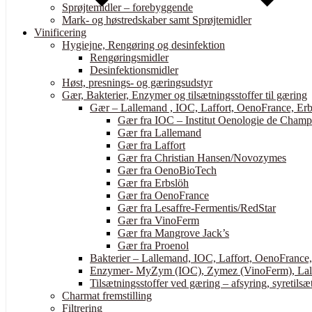
Sprøjtemidler – forebyggende
Mark- og høstredskaber samt Sprøjtemidler
Vinificering
Hygiejne, Rengøring og desinfektion
Rengøringsmidler
Desinfektionsmidler
Høst, presnings- og gæringsudstyr
Gær, Bakterier, Enzymer og tilsætningsstoffer til gæring
Gær – Lallemand , IOC, Laffort, OenoFrance, Erb
Gær fra IOC – Institut Oenologie de Cham
Gær fra Lallemand
Gær fra Laffort
Gær fra Christian Hansen/Novozymes
Gær fra OenoBioTech
Gær fra Erbslöh
Gær fra OenoFrance
Gær fra Lesaffre-Fermentis/RedStar
Gær fra VinoFerm
Gær fra Mangrove Jack’s
Gær fra Proenol
Bakterier – Lallemand, IOC, Laffort, OenoFrance
Enzymer- MyZym (IOC), Zymez (VinoFerm), Lall
Tilsætningsstoffer ved gæring – afsyring, syretilsæt
Charmat fremstilling
Filtrering