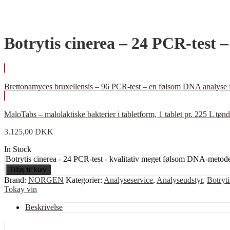
Botrytis cinerea – 24 PCR-test
Brettonamyces bruxellensis – 96 PCR-test – en følsom DNA analyse 
MaloTabs – malolaktiske bakterier i tabletform, 1 tablet pr. 225 L tøn
3.125,00
DKK
In Stock
Botrytis cinerea - 24 PCR-test - kvalitativ meget følsom DNA-metod
Tilføj til kurv
Brand:
NORGEN
Kategorier:
Analyseservice
,
Analyseudstyr
,
Botryti
Tokay vin
Beskrivelse