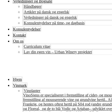
Vejledninger og Bogsalg
Håndbøger
Artikler på dansk og engelsk
Vejledninger på dansk og engelsk
Konsulentydelser på time- og dagbasis
Konsulentydelser
Kontakt
Om os
Curriculum vitae
Lav din egen vin – Urban Winery projektet
Hjem
Vinmark
Vinplanter
VinoSigns er specialiseret i fremstilling af cider- og mo
fremstilling af mousserende vine og grundvine hertil.. All
Frankrig, og hentes oftest hertil på S04 rod (andre grunds
og Floreal, og de to blå Vodic og Artaban,- udviklet ov