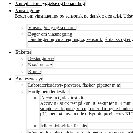
Vinfejl – forebyggelse og behandling
Vinsmagning
Bøger om vinsmagning og sensorisk på dansk og engelsk Udsty
Vinsmagning og sensorik
Bøger om vinsmagning
Håndbøger og vinsmagning og sensorik på dansk og en
Etiketter
Rektangulære
Kvadtratiske
Runde
Analyseudstyr
Laboratorieudstyr- prøverør, flasker, pipetter m.m
Hurtigmetoder testkits
Accuvin Quick test kit
Accuvin Quick-test på kun 30 sekunfer til 4 minut
simple test til juice, vin og cider. Tidligere fa
pH, men på nuværende tidspunkt produceres KUN te
Microbiologiske Testkits
Håndholdt analyseudstyr, refraktometre, termometre, pH