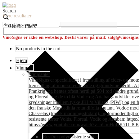
Search
Flere resultater
Generic filters
VinoSigns er ikke en webshop. Bestil varer på mail: salg@vinosign
No products in the cart.
Hjem
Vinmark
Vinplanter
VinoSigns er specialiseret i fremstilling af cider- og mo
fremstilling af mousserende vine og grundvine hertil.. All
Frankrig, og hentes oftest hertil på S04 rod (andre grunds
og Floreal, og de to blå Vodic og Artaban,- udviklet ov
krydsninger imellem tyske JKI ‘s Villaris (PIWI) og en 
den franske Muscadinia rotundifolia mutant. Vodoc modne
Chasselas (fransk modningsstndard), og formodentligt s
resistente sorter Voltis, Floreal, Vodic og Artaban
https://www.youtube.com/watch?v=oUmHqDK7U_8 Krite
ResDur polyresistente sorter