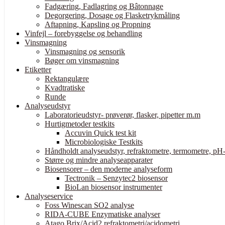
Fadgæring, Fadlagring og Bâtonnage
Degorgering, Dosage og Flasketrykmåling
Aftapning, Kapsling og Propning
Vinfejl – forebyggelse og behandling
Vinsmagning
Vinsmagning og sensorik
Bøger om vinsmagning
Etiketter
Rektangulære
Kvadtratiske
Runde
Analyseudstyr
Laboratorieudstyr- prøverør, flasker, pipetter m.m
Hurtigmetoder testkits
Accuvin Quick test kit
Microbiologiske Testkits
Håndholdt analyseudstyr, refraktometre, termometre, pH-
Større og mindre analyseapparater
Biosensorer – den moderne analyseform
Tectronik – Senzytec2 biosensor
BioLan biosensor instrumenter
Analyseservice
Foss Winescan SO2 analyse
RIDA-CUBE Enzymatiske analyser
Atago Brix/Acid2 refraktometri/acidometri