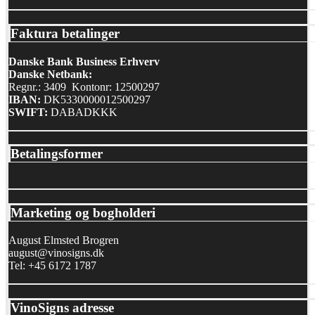
Faktura betalinger
Danske Bank Business Erhverv
Danske Netbank:
Regnr.: 3409 Kontonr: 12500297
IBAN:
DK5330000012500297
SWIFT:
DABADKKK
Betalingsformer
Marketing og bogholderi
August Elmsted Brogren
august@vinosigns.dk
Tel: +45 6172 1787
VinoSigns adresse