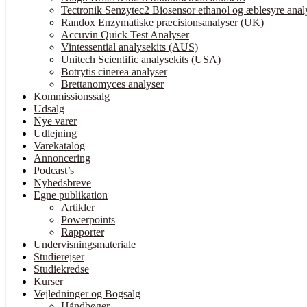
Tectronik Senzytec2 Biosensor ethanol og æblesyre anal
Randox Enzymatiske præcisionsanalyser (UK)
Accuvin Quick Test Analyser
Vintessential analysekits (AUS)
Unitech Scientific analysekits (USA)
Botrytis cinerea analyser
Brettanomyces analyser
Kommissionssalg
Udsalg
Nye varer
Udlejning
Varekatalog
Annoncering
Podcast’s
Nyhedsbreve
Egne publikation
Artikler
Powerpoints
Rapporter
Undervisningsmateriale
Studierejser
Studiekredse
Kurser
Vejledninger og Bogsalg
Håndbøger