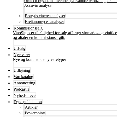
Unitech også kan anvendes på Randoz Monza apparatet so
Accuvin analyser.
Botrytis cinerea analyser
Brettanomyces analyser
Kommissionssalg
VinoSigns er til rådighed for salg af brugt vinmarks- og vinifi
og aftaler en kommissionsafgift.
Udsalg
Nye varer
Nye og kommende ny varetyper
Udlejning
Varekatalog
Annoncering
Podcast’s
Nyhedsbreve
Egne publikation
Artikler
Powerpoints