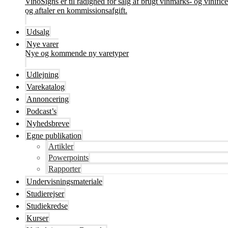
VinoSigns er til rådighed for salg af brugt vinmarks- og vinifi
og aftaler en kommissionsafgift.
Udsalg
Nye varer
Nye og kommende ny varetyper
Udlejning
Varekatalog
Annoncering
Podcast’s
Nyhedsbreve
Egne publikation
Artikler
Powerpoints
Rapporter
Undervisningsmateriale
Studierejser
Studiekredse
Kurser