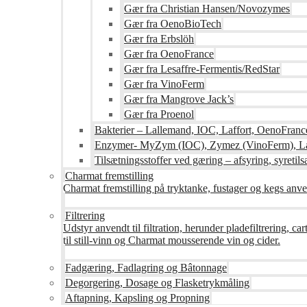
Gær fra Christian Hansen/Novozymes
Gær fra OenoBioTech
Gær fra Erbslöh
Gær fra OenoFrance
Gær fra Lesaffre-Fermentis/RedStar
Gær fra VinoFerm
Gær fra Mangrove Jack’s
Gær fra Proenol
Bakterier – Lallemand, IOC, Laffort, OenoFranc
Enzymer- MyZym (IOC), Zymez (VinoFerm), Lal
Tilsætningsstoffer ved gæring – afsyring, syretilsæ
Charmat fremstilling
Charmat fremstilling på tryktanke, fustager og kegs anven
Filtrering
Udstyr anvendt til filtration, herunder pladefiltrering, c
til still-vinn og Charmat mousserende vin og cider.
Fadgæring, Fadlagring og Bâtonnage
Degorgering, Dosage og Flasketrykmåling
Aftapning, Kapsling og Propning